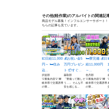
その他(軽作業)のアルバイトの関連記
商品モデル募集！インフルエンサーサポート！
ちらの記事も見ています。
💴日給11,000
💰お祝い金5
🛏️寮完備 💰日
円～ 🛏️住み
万円プレゼン
給11,000円
込...
ト 📦すぐ...
～...
択捉郡
蘂取郡
色丹郡
💡募集内容💡 🚧
「警備って難しそ
💡募集内容💡 🚧
岐阜県で交通誘導
う…」 そんな不
岐阜県で交通誘導
の警...
安を感じる...
の警...