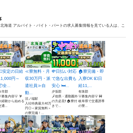
事
 北海道 アルバイト・バイト・パートの求人募集情報を見ている人は、こ
💴安定の日給
≪寮無料・月
💸日払い対応
🏠寮完備・即
11,000円～
収30万円・派
で急な出費も
入寮OK 💴日
📦全...
遣社員≫自
安心 🛏️...
給11,...
余市郡
夕張郡
有珠郡
動...
💡募集内容💡 🔰
🗾他県・通勤圏外
💡募集内容💡 🚧
沼ノ端駅
未経験から始める
の方必見❗ 🏠寮付
岐阜県で交通誘導
入社特典最大40万
交通...
きで...
の警...
円◎＜家賃無料＞
の寮完備！...