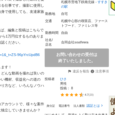
札幌市営地下鉄南北線 - 
すすき
来る仕事です。撮影に使用し
の駅
自身で使用しても、友達家族
勤務地
自宅
交通
札幌中心部の喫茶店、ファース
トフード、ファミレス等
れば、編集と投稿はこちらで
勤務時間
自由
から1万円位するものありま
社名/
認ください。

合同会社southrera
店名
お問い合わせの受付は
_r=1&_t=ZS-96pYrcUpdB6
終了いたしました。
す！

違反を報告
注意事項
、どんな動画を撮れば良いの
投稿者
ひさ
いい機材、収益化への道の
男性
やり方など、いろんなノウハ
投稿： 
8
4.7
(
20
)
のアカウントで、様々な案件
認証とは
身分証
電話番号
法人書類
独立していきませんか？

はじめまして、気持ちよく取り引き出来る