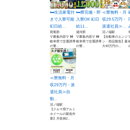
🛏️生活家電付
🛏️寮完備・即
≪寮無料・月
きで入寮可能
入寮OK 💴日
収29.5万円・
💴日給...
給11...
派遣社員≫...
雨竜郡
浦河郡
沼ノ端駅
💡募集内容💡 🚧
💡募集内容💡 🚧
【自動車のエンジ
岐阜県で交通誘導
岐阜県で交通誘導
ン・部品製造】最
の警...
の警...
大40万円の...
≪寮無料・月
収29万円・派
遣社員≫自
動...
沼ノ端駅
【クルマ用アルミ
ホイールの製造作
業】月収例2...