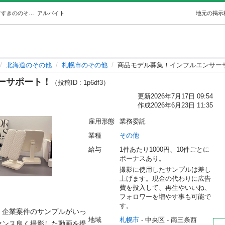
商品モデル募集！インフルエンサーサポート！ (ひさ) すすきののその他の無料求人広告・アルバイト・バイト募集情報｜ジモティー
アルバイト
地元の掲示
北海道のその他
札幌市のその他
商品モデル募集！インフルエンサー
ーサポート！
（投稿ID : 1p6df3）
更新
2026年7月17日 09:54
作成
2026年6月23日 11:35
雇用形態
業務委託
業種
その他
給与
1件あたり1000円、10件ごとに
ボーナスあり。
撮影に使用したサンプルは差し
上げます。現金の代わりに広告
費を投入して、再生やいいね、
フォロワーを増やす事も可能で
す。
、企業案件のサンプルがいっ
地域
札幌市
 - 中央区
 - 南三条西
センス良く撮影した動画を提