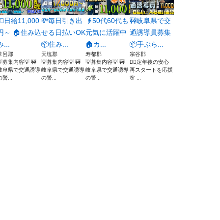
💴日給11,000
💸毎日引き出
👴50代60代も
🚧岐阜県で交
円～ 🏠住み込
せる日払いOK
元気に活躍中
通誘導員募集
み...
📦住み...
🏠カ...
📦手ぶら...
常呂郡
天塩郡
寿都郡
宗谷郡
💡募集内容💡 🚧
💡募集内容💡 🚧
💡募集内容💡 🚧
👮‍♂️定年後の安心
岐阜県で交通誘導
岐阜県で交通誘導
岐阜県で交通誘導
再スタートを応援
の警...
の警...
の警...
🌸 ...