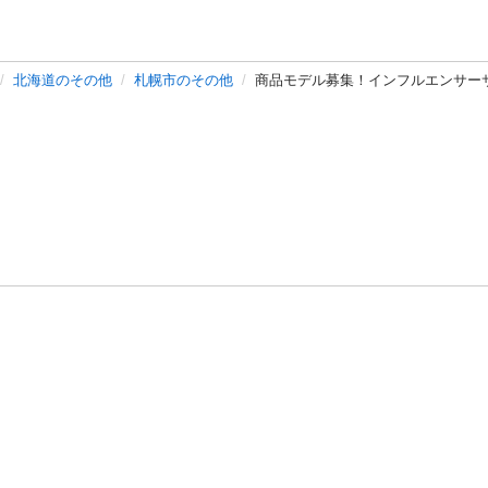
北海道のその他
札幌市のその他
商品モデル募集！インフルエンサー
バシーポリシー
プライバシー・ステートメント
健全化に資する運用
プ
ご利用ガイド
フリーワードで探す
特定商取引法の表示
利用