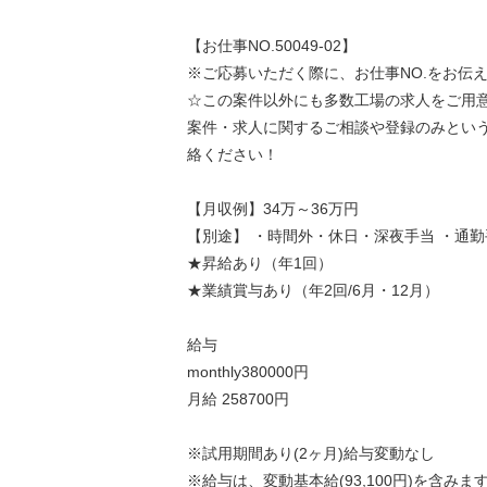
【お仕事NO.50049-02】
※ご応募いただく際に、お仕事NO.をお伝
☆この案件以外にも多数工場の求人をご用
案件・求人に関するご相談や登録のみとい
絡ください！
【月収例】34万～36万円
【別途】 ・時間外・休日・深夜手当 ・通勤
★昇給あり（年1回）
★業績賞与あり（年2回/6月・12月）
給与
monthly380000円
月給 258700円
※試用期間あり(2ヶ月)給与変動なし
※給与は、変動基本給(93,100円)を含みま