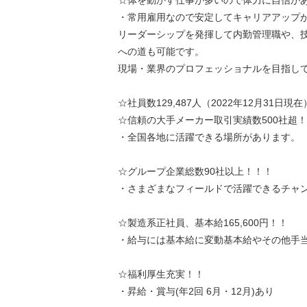
☆体を動かす仕事が多いので体力に自信が
・常用雇用なので安定してキャリアアップ
リーダーシップを発揮して内勤管理職や、
への道も可能です。
現場・業界のプロフェッショナルを目指し
☆社員数129,487人（2022年12月31日現在
☆信頼の大手メーカー取引実績数500社超
・全国各地に活躍できる場所があります。
☆グループ企業総数90社以上！！！
・さまざまなフィールドで活躍できるチャ
☆製造系正社員、基本給165,600円！！
・給与には基本給に変動基本給やその他手
☆福利厚生充実！！
・昇給・賞与(年2回 6月・12月)あり