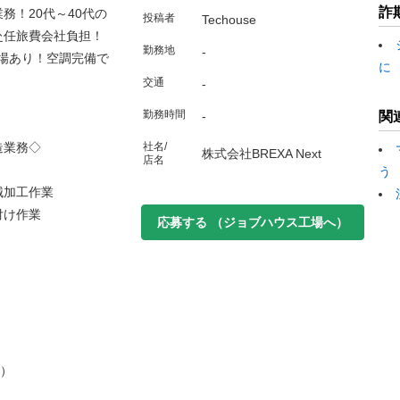
詐
務！20代～40代の
投稿者
Techouse
赴任旅費会社負担！
勤務地
-
場あり！空調完備で
に
交通
-
勤務時間
-
関
造業務◇
社名/
株式会社BREXA Next
店名
う
械加工作業
付け作業
応募する
（ジョブハウス工場へ）
む）