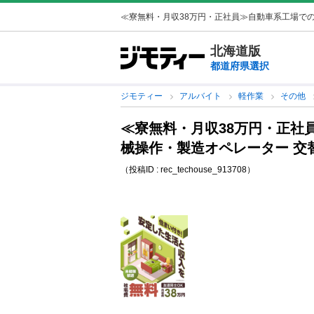
≪寮無料・月収38万円・正社員≫自動車系工場での機
北海道版
都道府県選択
ジモティー
アルバイト
軽作業
その他
≪寮無料・月収38万円・正社
械操作・製造オペレーター 交
（投稿ID : rec_techouse_913708）