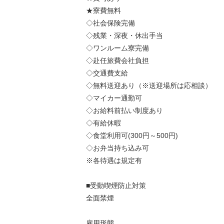
★寮費無料
◇社会保険完備
◇残業・深夜・休出手当
◇ワンルーム寮完備
◇赴任旅費会社負担
◇交通費支給
◇無料送迎あり（※送迎場所は応相談）
◇マイカー通勤可
◇お給料前払い制度あり
◇有給休暇
◇食堂利用可(300円～500円)
◇お弁当持ち込み可
※各待遇は規定有
■受動喫煙防止対策
全面禁煙
雇用形態