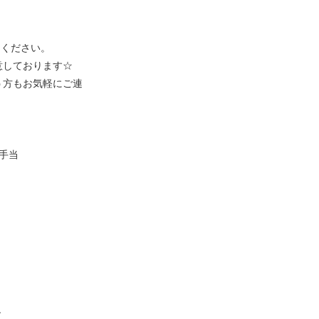
えください。
意しております☆
う方もお気軽にご連
手当
す