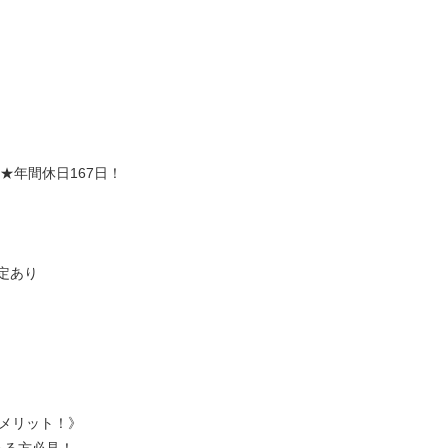
★年間休日167日！
規定あり
るメリット！》