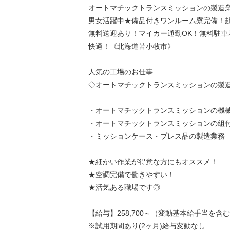
オートマチックトランスミッションの製造業
男女活躍中★備品付きワンルーム寮完備！
無料送迎あり！マイカー通勤OK！無料駐車
快適！《北海道苫小牧市》
人気の工場のお仕事
◇オートマチックトランスミッションの製
・オートマチックトランスミッションの機
・オートマチックトランスミッションの組
・ミッションケース・プレス品の製造業務
★細かい作業が得意な方にもオススメ！
★空調完備で働きやすい！
★活気ある職場です◎
【給与】258,700～（変動基本給手当を含
※試用期間あり(2ヶ月)給与変動なし