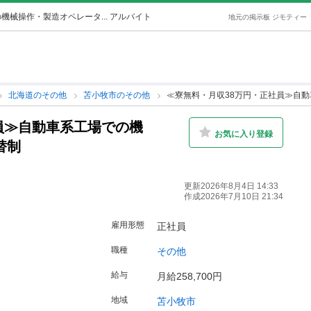
械操作・製造オペレータ... アルバイト
地元の掲示板 ジモティー
北海道のその他
苫小牧市のその他
≪寮無料・月収38万円・正社員≫自動
員≫自動車系工場での機
お気に入り登録
替制
更新2026年8月4日 14:33
作成2026年7月10日 21:34
雇用形態
正社員
職種
その他
給与
月給258,700円
地域
苫小牧市