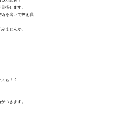
ある方必見！
が目指せます。
技術を磨いて技術職
てみませんか。
）
！！
ンスも！？
当がつきます。