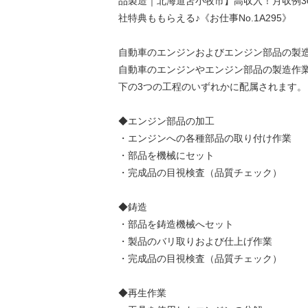
品製造｜北海道苫小牧市】高収入！月収例3
社特典ももらえる♪《お仕事No.1A295》
自動車のエンジンおよびエンジン部品の製
自動車のエンジンやエンジン部品の製造作
下の3つの工程のいずれかに配属されます。
◆エンジン部品の加工
・エンジンへの各種部品の取り付け作業
・部品を機械にセット
・完成品の目視検査（品質チェック）
◆鋳造
・部品を鋳造機械へセット
・製品のバリ取りおよび仕上げ作業
・完成品の目視検査（品質チェック）
◆再生作業