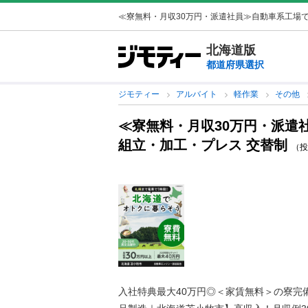
≪寮無料・月収30万円・派遣社員≫自動車系工場での
北海道版
都道府県選択
ジモティー
アルバイト
軽作業
その他
≪寮無料・月収30万円・派遣
組立・加工・プレス 交替制
（投稿
入社特典最大40万円◎＜家賃無料＞の寮完