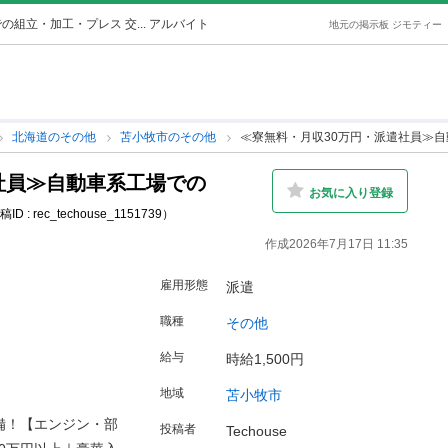
組立・加工・プレス 交... アルバイト
地元の掲示板 ジモティー
北海道のその他
苫小牧市のその他
≪寮無料・月収30万円・派遣社員≫自
社員≫自動車系工場での
お気に入り登録
ID : rec_techouse_1151739）
作成2026年7月17日 11:35
雇用形態
派遣
職種
その他
給与
時給1,500円
地域
苫小牧市
備！【エンジン・部
投稿者
Techouse