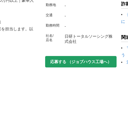
0万円以上｜豪華入
詐
勤務地
-
交通
-
に
造
勤務時間
-
業を担当します。以
社名/
日研トータルソーシング株
関
店名
式会社
う
応募する
（ジョブハウス工場へ）