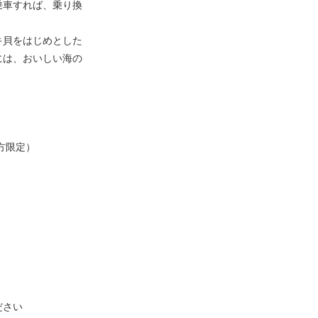
乗車すれば、乗り換
キ貝をはじめとした
には、おいしい海の
方限定）
ださい