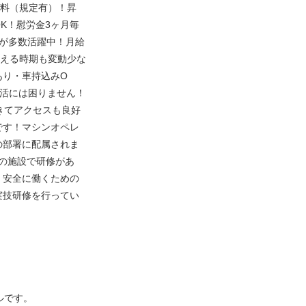
無料（規定有）！昇
K！慰労金3ヶ月毎
が多数活躍中！月給
増える時期も変動少な
あり・車持込みO
生活には困りません！
きてアクセスも良好
です！マシンオペレ
の部署に配属されま
の施設で研修があ
！安全に働くための
実技研修を行ってい
ルです。