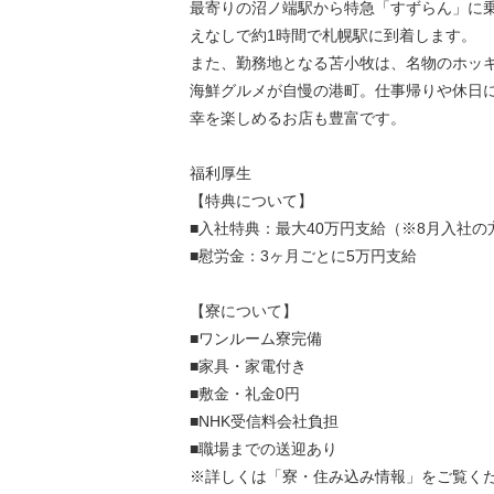
最寄りの沼ノ端駅から特急「すずらん」に
えなしで約1時間で札幌駅に到着します。
また、勤務地となる苫小牧は、名物のホッ
海鮮グルメが自慢の港町。仕事帰りや休日
幸を楽しめるお店も豊富です。
福利厚生
【特典について】
■入社特典：最大40万円支給（※8月入社の
■慰労金：3ヶ月ごとに5万円支給
【寮について】
■ワンルーム寮完備
■家具・家電付き
■敷金・礼金0円
■NHK受信料会社負担
■職場までの送迎あり
※詳しくは「寮・住み込み情報」をご覧く