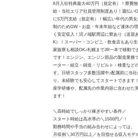
8月入社特典最大40万円（規定有）！寮費
給・当社エリア社員登用制度あり！週払いO
に5万円支給（規定有）！幅広い年代の男女
制のためGW・お盆・年末年始など連休の
く安定収入！沼ノ端駅周辺に寮あり（送迎
K）！スーパー・コンビニ・飲食店もあり
家族寮も相談OK♪札幌までJR一本で移動で
です！エンジン、エンジン部品の製造業務
ーター・組立・鋳造・リビルト・検査など
す。日研スタッフ多数活躍中♪配属前に当社
り、未経験でも安心してスタートできます
座学研修や、配属先の作業内容に合わせた
ます！
＼高時給でしっかり稼ぎやすい条件／
スタート時給は高水準の＼1500円／！
勤務時間や手当の組み合わせによっては、
月収例＼30万円以上／を目指せる収入モデ