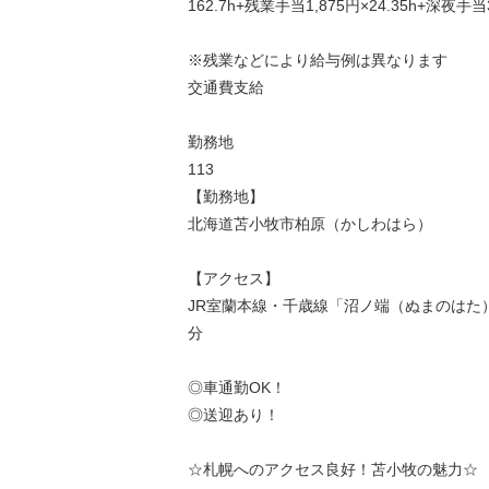
162.7h+残業手当1,875円×24.35h+深夜手当3
※残業などにより給与例は異なります
交通費支給
勤務地
113
【勤務地】
北海道苫小牧市柏原（かしわはら）
【アクセス】
JR室蘭本線・千歳線「沼ノ端（ぬまのはた
分
◎車通勤OK！
◎送迎あり！
☆札幌へのアクセス良好！苫小牧の魅力☆