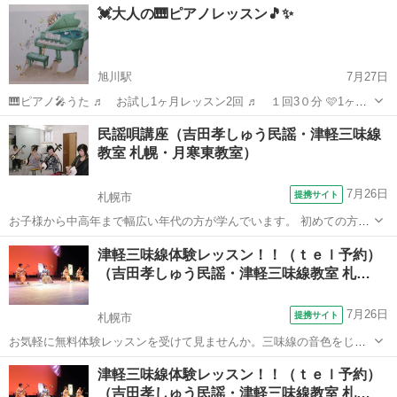
北海道
旭川市
旭川駅
ピアノ
ピアノレッスン
💓大人の🎹ピアノレッスン🎵✨️
介で入会の場合でもOK、その場合は入会金のみ無料に致します） 個
人に合ったレッスンをします...
旭川駅
7月27日
🎹ピアノ🎤うた ♬ お試し1ヶ月レッスン2回 ♬ １回3０分 🩷1ヶ月
通常2回7000円ですが、お試しで2回5000円レッスン致します
北海道
旭川市
旭川駅
ピアノ
ピアノレッスン
民謡唄講座（吉田孝しゅう民謡・津軽三味線
♬2カ月3ヶ月コースもあります♬ 💓都合の良い日時を、
教室 札幌・月寒東教室）
お知らせ下さい...
7月26日
提携サイト
札幌市
お子様から中高年まで幅広い年代の方が学んでいます。 初めての方も
大歓迎♪
北海道
札幌市
その他
津軽三味線体験レッスン！！（ｔｅｌ予約）
（吉田孝しゅう民謡・津軽三味線教室 札…
7月26日
提携サイト
札幌市
お気軽に無料体験レッスンを受けて見ませんか。三味線の音色をじか
に体験し、自分の合うコースを選ぶことが出来ます。
北海道
札幌市
三味線
津軽三味線体験レッスン！！（ｔｅｌ予約）
（吉田孝しゅう民謡・津軽三味線教室 札…