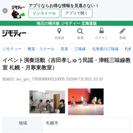
アプリならお得な情報を見逃さない！
インストール
アプリで開く
地元の掲示板 ジモティー 北海道版
北海道
検索
ログイン
投稿
ジモティー
教室・スクール
音楽
三味線
北海道の三味線
札幌
イベント演奏活動（吉田孝しゅう民謡・津軽三味線教
室 札幌・月寒東教室）
投稿ID: les_gsc_7300099000110005
2026年7月26日 10:33
地域
札幌市