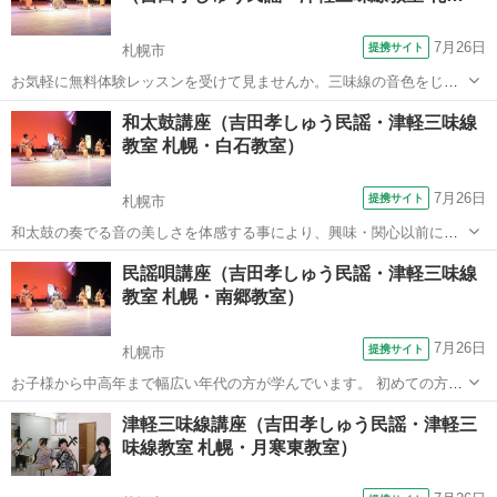
7月26日
提携サイト
札幌市
お気軽に無料体験レッスンを受けて見ませんか。三味線の音色をじか
に体験し、自分の合うコースを選ぶことが出来ます。
北海道
札幌市
三味線
和太鼓講座（吉田孝しゅう民謡・津軽三味線
教室 札幌・白石教室）
7月26日
提携サイト
札幌市
和太鼓の奏でる音の美しさを体感する事により、興味・関心以前に音
楽を求める潜在的なエネルギーを目覚めさせ、生き生きと我を忘れて
北海道
札幌市
和太鼓
民謡唄講座（吉田孝しゅう民謡・津軽三味線
没頭できる魅力的な世界をつくり出す事ができます。 あなたも和太鼓
教室 札幌・南郷教室）
を始めませんか！ お子様から中高年ま...
7月26日
提携サイト
札幌市
お子様から中高年まで幅広い年代の方が学んでいます。 初めての方も
大歓迎♪
北海道
札幌市
その他
津軽三味線講座（吉田孝しゅう民謡・津軽三
味線教室 札幌・月寒東教室）