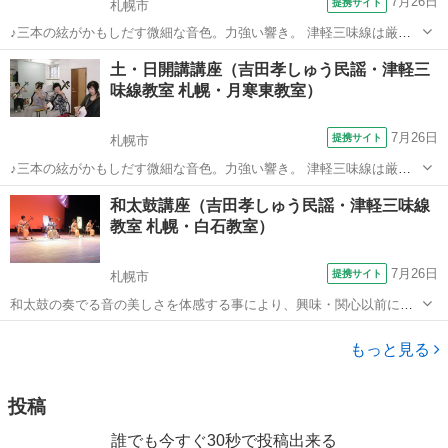
7月26日
提携サイト
札幌市
♪三本の絃がかもしだす微細な音色。力強い響き。 津軽三味線は厳し
い津軽地方の風土から生まれた日本を代表する民族音楽です。 あなた
北海道
札幌市
三味線
土・日開講講座（吉田孝しゅう民謡・津軽三
も津軽三味線を始めませんか！お子様から中高年まで幅広い年代の方
味線教室 札幌・月寒東教室）
が学んでいます。 初めての方も大歓迎♪
7月26日
提携サイト
札幌市
♪三本の絃がかもしだす微細な音色。力強い響き。 津軽三味線は厳し
い津軽地方の風土から生まれた日本を代表する民族音楽です。 あなた
北海道
札幌市
三味線
和太鼓講座（吉田孝しゅう民謡・津軽三味線
も津軽三味線を始めませんか！お子様から中高年まで幅広い年代の方
教室 札幌・白石教室）
が学んでいます。 初めての方も大歓迎♪
7月26日
提携サイト
札幌市
和太鼓の奏でる音の美しさを体感する事により、興味・関心以前に音
楽を求める潜在的なエネルギーを目覚めさせ、生き生きと我を忘れて
北海道
札幌市
和太鼓
没頭できる魅力的な世界をつくり出す事ができます。 あなたも和太鼓
もっと見る
を始めませんか！ お子様から中高年ま...
投稿
誰でも今すぐ30秒で投稿出来る