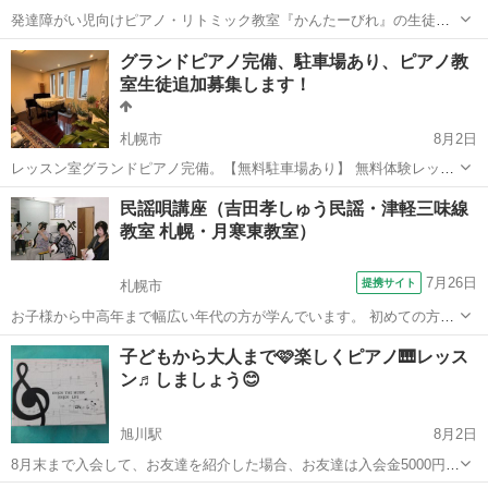
発達障がい児向けピアノ・リトミック教室『かんたーびれ』の生徒さ
んを募集します♩ 発達に不安がある、集団行動が苦手なお子さまも 安
北海道
河東郡
柏林台駅
ピアノ
3歳
グランドピアノ完備、駐車場あり、ピアノ教
心して通える教室です！！ 一人ひとりの個性やペースに合わせたレッ
室生徒追加募集します！
スンを 心がけています🌱 対象...
札幌市
8月2日
レッスン室グランドピアノ完備。【無料駐車場あり】 無料体験レッス
ン随時受付中 元ヤマハシステム講師 音大卒業、ピアノ講師歴25年。 1
北海道
札幌市
ピアノ
グランドピアノ
民謡唄講座（吉田孝しゅう民謡・津軽三味線
レッスン30分 月2回¥5000円(月額) 予約制 もしくは年間40レ...
教室 札幌・月寒東教室）
7月26日
提携サイト
札幌市
お子様から中高年まで幅広い年代の方が学んでいます。 初めての方も
大歓迎♪
北海道
札幌市
その他
子どもから大人まで🩷楽しくピアノ🎹レッス
ン♬しましょう😊
旭川駅
8月2日
8月末まで入会して、お友達を紹介した場合、お友達は入会金5000円無
料、紹介した方には、クオカードを差し上げます😊 （自分で自分を紹