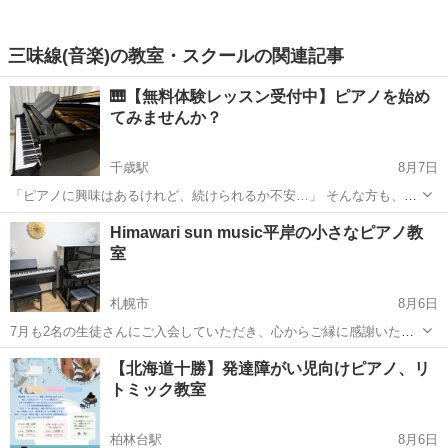
三味線(音楽)の教室・スクールの関連記事
🎹【無料体験レッスン受付中】ピアノを始め
てみませんか？
千歳駅
8月7日
「ピアノに興味はあるけれど、続けられるか不安…」 そんな方も、ま
ずは無料体験レッスンから始めてみませんか？ 当教室では、一人ひと
北海道
千歳市
千歳駅
ピアノ
レッスン
Himawari sun music平岸の小さなピアノ教
りのペースを大切にしながら、楽しく学べるレッスンを行っていま
室
す。 🎵 初めてピアノに触れるお...
札幌市
8月6日
7月も2名の生徒さんにご入会していただき、心からご縁に感謝いたし
ます。 またこの時期は、中学校の合唱コンクールのピアノ伴奏の生徒
北海道
札幌市
ピアノ
レッスン
【北海道十勝】発達障がい児向けピアノ、リ
さんも短期で、レッスンに来ていただいております。 学校でのピアノ
トミック教室
伴奏や保育士試験の課題曲など、短...
柏林台駅
8月6日