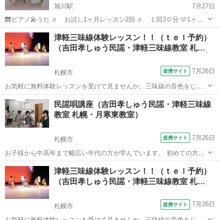
旭川駅
7月27日
🎹ピアノ🎤うた ♬ お試し1ヶ月レッスン2回 ♬ １回3０分 🩷1ヶ月
通常2回7000円ですが、お試しで2回5000円レッスン致します
北海道
旭川市
旭川駅
ピアノ
ピアノレッスン
津軽三味線体験レッスン！！（ｔｅｌ予約）
♬2カ月3ヶ月コースもあります♬ 💓都合の良い日時を、
（吉田孝しゅう民謡・津軽三味線教室 札…
お知らせ下さい...
7月26日
提携サイト
札幌市
お気軽に無料体験レッスンを受けて見ませんか。三味線の音色をじか
に体験し、自分の合うコースを選ぶことが出来ます。
北海道
札幌市
三味線
民謡唄講座（吉田孝しゅう民謡・津軽三味線
教室 札幌・月寒東教室）
7月26日
提携サイト
札幌市
お子様から中高年まで幅広い年代の方が学んでいます。 初めての方も
大歓迎♪
北海道
札幌市
その他
津軽三味線体験レッスン！！（ｔｅｌ予約）
（吉田孝しゅう民謡・津軽三味線教室 札…
7月26日
提携サイト
札幌市
お気軽に無料体験レッスンを受けて見ませんか。三味線の音色をじか