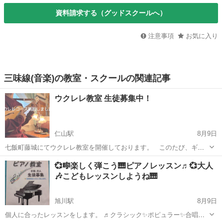
資料請求する（グッドスクールへ）
注意事項
お気に入り
三味線(音楽)の教室・スクールの関連記事
ウクレレ教室 生徒募集中！
仁山駅
8月9日
七飯町藤城にてウクレレ教室を開催しております。 このたび、ギタ
ー教室OWLにウクレレコースを新設することになりました！ 気軽に始
北海道
亀田郡
仁山駅
ウクレレ
インスタグラム
💞🎼楽しく弾こう🎹ピアノレッスン♬💞大人
められて、どこでも楽しめる小さな楽器。 ギターとはまたひと味ちが
🎶こどもレッスンしようね🎹
う、やさしい音色を一緒に楽し...
旭川駅
8月9日
個人に合ったレッスンをします。 ♬クラシック✨️ポピュラー✨️合唱伴