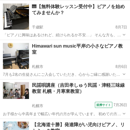
奏✨️コンクール色々に対応致します😊 💓うたの教室もありますよ🎶 年
北海道
旭川市
旭川駅
ピアノ
ピアノレッスン
🎹【無料体験レッスン受付中】ピアノを始め
1回発表会があります。楽しいですよ＼(^o^)／ 場所により、出張レッ
てみませんか？
スン致します...
千歳駅
8月7日
「ピアノに興味はあるけれど、続けられるか不安…」 そんな方も、ま
ずは無料体験レッスンから始めてみませんか？ 当教室では、一人ひと
北海道
千歳市
千歳駅
ピアノ
レッスン
Himawari sun music平岸の小さなピアノ教
りのペースを大切にしながら、楽しく学べるレッスンを行っていま
室
す。 🎵 初めてピアノに触れるお...
札幌市
8月6日
7月も2名の生徒さんにご入会していただき、心からご縁に感謝いたし
ます。 またこの時期は、中学校の合唱コンクールのピアノ伴奏の生徒
北海道
札幌市
ピアノ
レッスン
民謡唄講座（吉田孝しゅう民謡・津軽三味線
さんも短期で、レッスンに来ていただいております。 学校でのピアノ
教室 札幌・月寒東教室）
伴奏や保育士試験の課題曲など、短...
7月26日
提携サイト
札幌市
お子様から中高年まで幅広い年代の方が学んでいます。 初めての方も
大歓迎♪
北海道
札幌市
その他
【北海道十勝】発達障がい児向けピアノ、リ