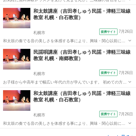
に体験し、自分の合うコースを選ぶことが出来ます。
北海道
札幌市
三味線
和太鼓講座（吉田孝しゅう民謡・津軽三味線
教室 札幌・白石教室）
7月26日
提携サイト
札幌市
和太鼓の奏でる音の美しさを体感する事により、興味・関心以前に音
楽を求める潜在的なエネルギーを目覚めさせ、生き生きと我を忘れて
北海道
札幌市
和太鼓
民謡唄講座（吉田孝しゅう民謡・津軽三味線
没頭できる魅力的な世界をつくり出す事ができます。 あなたも和太鼓
教室 札幌・南郷教室）
を始めませんか！ お子様から中高年ま...
7月26日
提携サイト
札幌市
お子様から中高年まで幅広い年代の方が学んでいます。 初めての方も
大歓迎♪
北海道
札幌市
その他
和太鼓講座（吉田孝しゅう民謡・津軽三味線
教室 札幌・白石教室）
7月26日
提携サイト
札幌市
和太鼓の奏でる音の美しさを体感する事により、興味・関心以前に音
楽を求める潜在的なエネルギーを目覚めさせ、生き生きと我を忘れて
北海道
札幌市
和太鼓
没頭できる魅力的な世界をつくり出す事ができます。 あなたも和太鼓