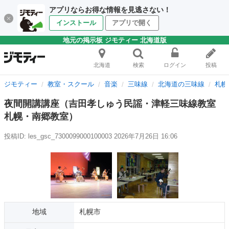
アプリならお得な情報を見逃さない！
インストール
アプリで開く
地元の掲示板 ジモティー 北海道版
北海道
検索
ログイン
投稿
ジモティー
教室・スクール
音楽
三味線
北海道の三味線
札幌
夜間開講講座（吉田孝しゅう民謡・津軽三味線教室
札幌・南郷教室）
投稿ID: les_gsc_7300099000100003
2026年7月26日 16:06
地域
札幌市