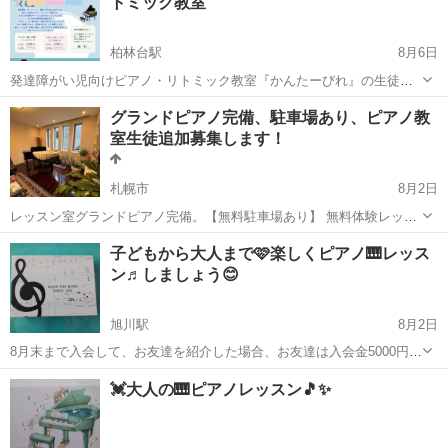
トミック教室
柏林台駅
8月6日
発達障がい児向けピアノ・リトミック教室『かんたーびれ』の生徒さ
んを募集します♩ 発達に不安がある、集団行動が苦手なお子さまも 安
北海道
河東郡
柏林台駅
ピアノ
3歳
グランドピアノ完備、駐車場あり、ピアノ教
心して通える教室です！！ 一人ひとりの個性やペースに合わせたレッ
室生徒追加募集します！
スンを 心がけています🌱 対象...
札幌市
8月2日
レッスン室グランドピアノ完備。【無料駐車場あり】 無料体験レッス
ン随時受付中 元ヤマハシステム講師 音大卒業、ピアノ講師歴25年。 1
北海道
札幌市
ピアノ
グランドピアノ
子どもから大人まで🩷楽しくピアノ🎹レッス
レッスン30分 月2回¥5000円(月額) 予約制 もしくは年間40レ...
ン♬しましょう😊
旭川駅
8月2日
8月末まで入会して、お友達を紹介した場合、お友達は入会金5000円無
料、紹介した方には、クオカードを差し上げます😊 （自分で自分を紹
北海道
旭川市
旭川駅
ピアノ
ピアノレッスン
💓大人の🎹ピアノレッスン🎵✨️
介で入会の場合でもOK、その場合は入会金のみ無料に致します） 個
人に合ったレッスンをします...