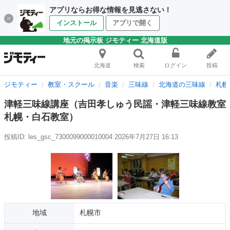
アプリならお得な情報を見逃さない！
インストール
アプリで開く
地元の掲示板 ジモティー 北海道版
北海道
検索
ログイン
投稿
ジモティー
教室・スクール
音楽
三味線
北海道の三味線
札幌
津軽三味線講座（吉田孝しゅう民謡・津軽三味線教室
札幌・白石教室）
投稿ID: les_gsc_7300099000010004
2026年7月27日 16:13
地域
札幌市