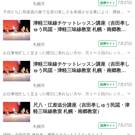
7月27日
提携サイト
札幌市
子供たちに和楽器の奏でる音の美しさを体感させる事により、興味・
関心以前に音楽を求める潜在的なエネルギーを目覚めさせ、生き生き
北海道
札幌市
三味線
津軽三味線チケットレッスン講座（吉田孝し
と我を忘れて没頭できる魅力的な世界をつくり出す事ができるコース
ゅう民謡・津軽三味線教室 札幌・南郷教…
です。 津軽三味線・民謡三味線・和太...
7月27日
提携サイト
札幌市
お仕事他忙しく定まった曜日に来れない方や、月１〜２回のレッスン
ご希望の方の為の講座です。
北海道
札幌市
三味線
津軽三味線チケットレッスン講座（吉田孝し
ゅう民謡・津軽三味線教室 札幌・南郷教…
7月27日
提携サイト
札幌市
お仕事他忙しく定まった曜日に来れない方や、月１〜２回のレッスン
ご希望の方の為の講座です。
北海道
札幌市
三味線
尺八・江差追分講座（吉田孝しゅう民謡・津
軽三味線教室 札幌・南郷教室）
7月27日
提携サイト
札幌市
講師：吉田笙章 連絡先：携帯０９０−３７７０−５１４７