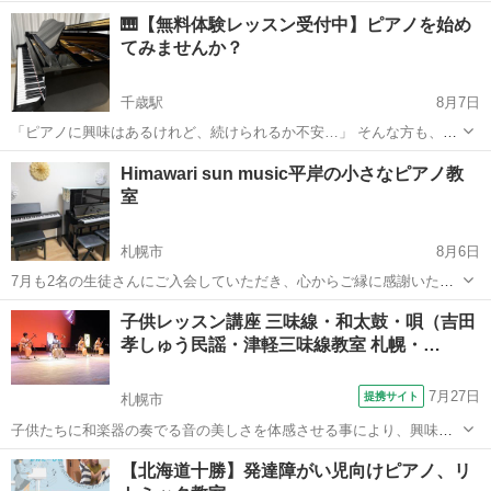
奏✨️コンクール色々に対応致します😊 💓うたの教室もありますよ🎶 年
北海道
旭川市
旭川駅
ピアノ
ピアノレッスン
🎹【無料体験レッスン受付中】ピアノを始め
1回発表会があります。楽しいですよ＼(^o^)／ 場所により、出張レッ
てみませんか？
スン致します...
千歳駅
8月7日
「ピアノに興味はあるけれど、続けられるか不安…」 そんな方も、ま
ずは無料体験レッスンから始めてみませんか？ 当教室では、一人ひと
北海道
千歳市
千歳駅
ピアノ
レッスン
Himawari sun music平岸の小さなピアノ教
りのペースを大切にしながら、楽しく学べるレッスンを行っていま
室
す。 🎵 初めてピアノに触れるお...
札幌市
8月6日
7月も2名の生徒さんにご入会していただき、心からご縁に感謝いたし
ます。 またこの時期は、中学校の合唱コンクールのピアノ伴奏の生徒
北海道
札幌市
ピアノ
レッスン
子供レッスン講座 三味線・和太鼓・唄（吉田
さんも短期で、レッスンに来ていただいております。 学校でのピアノ
孝しゅう民謡・津軽三味線教室 札幌・…
伴奏や保育士試験の課題曲など、短...
7月27日
提携サイト
札幌市
子供たちに和楽器の奏でる音の美しさを体感させる事により、興味・
関心以前に音楽を求める潜在的なエネルギーを目覚めさせ、生き生き
北海道
札幌市
三味線
【北海道十勝】発達障がい児向けピアノ、リ
と我を忘れて没頭できる魅力的な世界をつくり出す事ができるコース