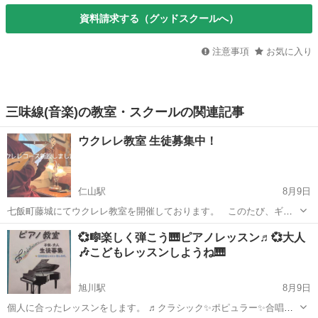
資料請求する（グッドスクールへ）
注意事項
お気に入り
三味線(音楽)の教室・スクールの関連記事
ウクレレ教室 生徒募集中！
仁山駅
8月9日
七飯町藤城にてウクレレ教室を開催しております。 このたび、ギタ
ー教室OWLにウクレレコースを新設することになりました！ 気軽に始
北海道
亀田郡
仁山駅
ウクレレ
インスタグラム
💞🎼楽しく弾こう🎹ピアノレッスン♬💞大人
められて、どこでも楽しめる小さな楽器。 ギターとはまたひと味ちが
🎶こどもレッスンしようね🎹
う、やさしい音色を一緒に楽し...
旭川駅
8月9日
個人に合ったレッスンをします。 ♬クラシック✨️ポピュラー✨️合唱伴