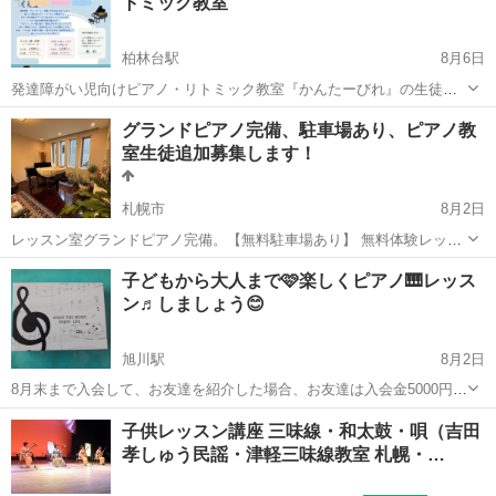
トミック教室
です。 津軽三味線・民謡三味線・和太...
柏林台駅
8月6日
発達障がい児向けピアノ・リトミック教室『かんたーびれ』の生徒さ
んを募集します♩ 発達に不安がある、集団行動が苦手なお子さまも 安
北海道
河東郡
柏林台駅
ピアノ
3歳
グランドピアノ完備、駐車場あり、ピアノ教
心して通える教室です！！ 一人ひとりの個性やペースに合わせたレッ
室生徒追加募集します！
スンを 心がけています🌱 対象...
札幌市
8月2日
レッスン室グランドピアノ完備。【無料駐車場あり】 無料体験レッス
ン随時受付中 元ヤマハシステム講師 音大卒業、ピアノ講師歴25年。 1
北海道
札幌市
ピアノ
グランドピアノ
子どもから大人まで🩷楽しくピアノ🎹レッス
レッスン30分 月2回¥5000円(月額) 予約制 もしくは年間40レ...
ン♬しましょう😊
旭川駅
8月2日
8月末まで入会して、お友達を紹介した場合、お友達は入会金5000円無
料、紹介した方には、クオカードを差し上げます😊 （自分で自分を紹
北海道
旭川市
旭川駅
ピアノ
ピアノレッスン
子供レッスン講座 三味線・和太鼓・唄（吉田
介で入会の場合でもOK、その場合は入会金のみ無料に致します） 個
孝しゅう民謡・津軽三味線教室 札幌・…
人に合ったレッスンをします...