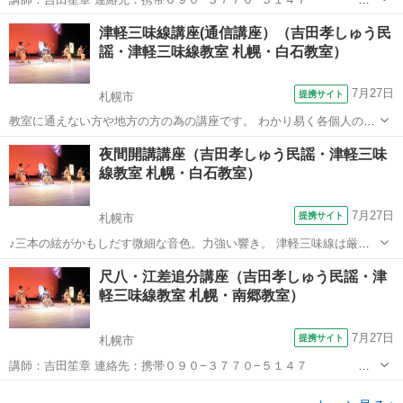
自宅０１１−８５４−４８９８ 最寄り駅：南郷18丁目
北海道
札幌市
その他
津軽三味線講座(通信講座）（吉田孝しゅう民
謡・津軽三味線教室 札幌・白石教室）
7月27日
提携サイト
札幌市
教室に通えない方や地方の方の為の講座です。 わかり易く各個人のテ
キストを作り教えます。
北海道
札幌市
三味線
夜間開講講座（吉田孝しゅう民謡・津軽三味
線教室 札幌・白石教室）
7月27日
提携サイト
札幌市
♪三本の絃がかもしだす微細な音色。力強い響き。 津軽三味線は厳し
い津軽地方の風土から生まれた日本を代表する民族音楽です。 あなた
北海道
札幌市
三味線
尺八・江差追分講座（吉田孝しゅう民謡・津
も津軽三味線を始めませんか！お子様から中高年まで幅広い年代の方
軽三味線教室 札幌・南郷教室）
が学んでいます。 初めての方も大歓迎♪
7月27日
提携サイト
札幌市
講師：吉田笙章 連絡先：携帯０９０−３７７０−５１４７
自宅０１１−８５４−４８９８ 最寄り駅：南郷18丁目
北海道
札幌市
その他