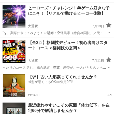
ヒーローズ・チャレンジ！🎮ゲーム好きな子
にこそ！【リアルで動けるヒーロー体験】
大通駅
7月19日
”を、実際にやってみよう！ ✅講師：
空道
黒帯（総合格闘技）／元・格
ゲー大好き少…
北海道
札幌市
大通駅
空手/他格闘技
黒帯
【全3回】格闘技デビュー！初心者向けスタ
ートコース＜格闘技の玄関＞
大通駅
7月11日
ったりのコースです。 総合武道「
空道
」黒帯が、一人ひとりのレベル
に合わせて…
北海道
札幌市
大通駅
空手/他格闘技
格闘技
【求】古い人形譲ってくれませんか？
状態が悪くてもOK🙆‍♀️査定0円‼️
Ad
COYASH
最近疲れやすい…その原因「体力低下」を在
宅60分で解消しませんか？