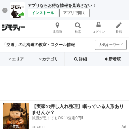
アプリならお得な情報を見逃さない！
インストール
アプリで開く
北海道
検索
ログイン
投稿
「空道」の北海道の教室・スクール情報
人気キーワード
エリア
カテゴリ
詳細
新着順
【実家の押し入れ整理】眠っている人形あり
ませんか？
状態が悪くてもOK🙆‍♀️査定0円‼️
Ad
COYASH