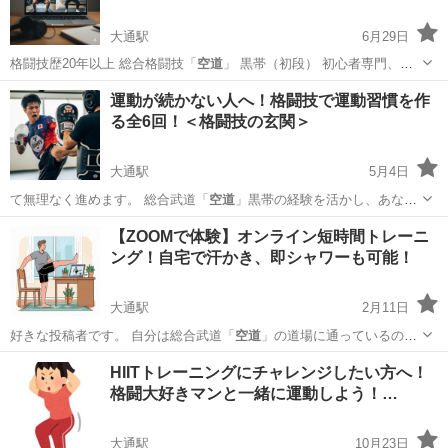
大通駅
6月29日
格闘技歴20年以上 総合格闘技「
空道
」 黒帯（初段） 初心者専門、こ
れま…
北海道
札幌市
大通駅
その他
HIIT
運動が続かない人へ！格闘技で運動習慣を作
る全6回！＜格闘技の玄関＞
大通駅
5月4日
て無理なく進めます。 総合武道「
空道
」黒帯の経験を活かし、あなた
のペースに…
北海道
札幌市
大通駅
空手/他格闘技
格闘技
【ZOOMで体験】オンライン短時間トレーニ
ング！自宅で汗かき、即シャワーも可能！
大通駅
2月11日
好きな投稿者です。 自分は総合武道「
空道
」の道場に通っているので
すが、そこでH…
北海道
札幌市
大通駅
その他
HIIT
HIITトレーニングにチャレンジしたい方へ！
格闘大好きマンと一緒に運動しよう！…
大通駅
10月23日