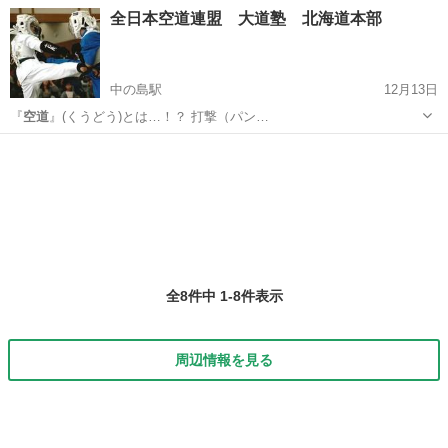
き… して様々な理由から
空道
を始める方がいます…
北海道
札幌市
南郷１８丁目駅
空手/他格闘技
空道
全日本空道連盟 大道塾 北海道本部
中の島駅
12月13日
『
空道
』(くうどう)とは…！？ 打撃（パン…
北海道
札幌市
中の島駅
スポーツ
空道
全8件中 1-8件表示
周辺情報を見る