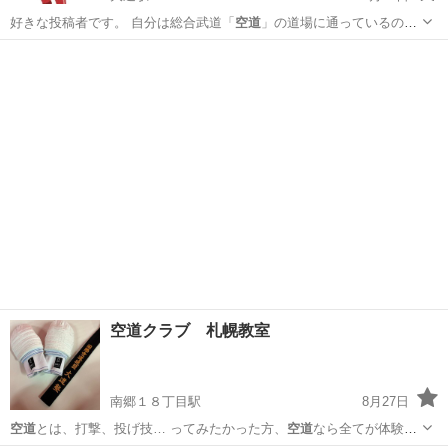
好きな投稿者です。 自分は総合武道「
空道
」の道場に通っているので
すが、そこでH…
北海道
札幌市
大通駅
空手/他格闘技
HIIT
空道クラブ 札幌教室
南郷１８丁目駅
8月27日
空道
とは、打撃、投げ技… ってみたかった方、
空道
なら全てが体験で