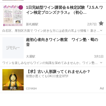
1日完結型ワイン講習会＆検定試験『J.S.A.ワ
イン検定ブロンズクラス』（初心…
新札幌駅
2月7日
白石区、厚別区方面で ワイン好きな方には必見の耳より情報！ 新さっ
ぽろアークシティホテルにて 一般社団法人日本ソムリエ協会のワイン
北海道
札幌市
新札幌駅
ワイン
クラス
超初心者向きワイン教室 ワイン塾・萄の
講習会＆公認検定試験 「J.S.A.ワイン検定 ブロンズクラス」を開
音
催！ 「...
大通駅
3月1日
ワインを楽しみながらワインの知識を深めてみませんか。ワイン塾・
萄の音は超初心者のためのワイン教室です。ワインは大好きだけど何
北海道
札幌市
大通駅
ワイン
初心者
【求】古い人形譲ってくれませんか？
も知らないのという方を対象に月一回、毎月第三土曜日に開催しま
状態が悪くてもOK🙆‍♀️査定0円‼️
す。今年２０２１年のスタートは５月１５日...
Ad
COYASH