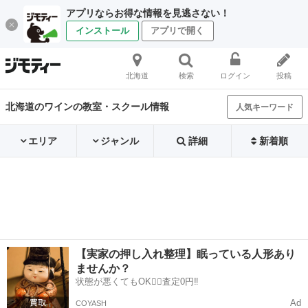
アプリならお得な情報を見逃さない！
インストール
アプリで開く
北海道
検索
ログイン
投稿
北海道のワインの教室・スクール情報
人気キーワード
エリア
ジャンル
詳細
新着順
【実家の押し入れ整理】眠っている人形あり
ませんか？
状態が悪くてもOK🙆‍♀️査定0円‼️
Ad
COYASH