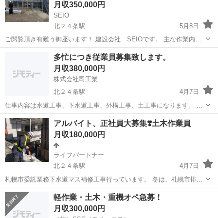
月収350,000円
SEIO
北２４条駅
5月8日
ご閲覧頂き有難う御座います！ 建設会社 SEIOです。 主な作業内容
鳶•土木•除雪などになります。 その他塗装や内装やほかの業種もご相
北海道
札幌市
北２４条駅
土木
現場作業員
多忙につき従業員募集致します。
談可能です！ 民間、ゼネコン共に入っていますので年中仕事あります
月収380,000円
作業時間 8:0...
株式会社司工業
北２４条駅
4月7日
仕事内容は水道工事、下水道工事、外構工事、土工事になります。 掘
削工事等、舗装工事等作業が異なります。 経験者大歓迎☺️未経験者も
北海道
札幌市
北２４条駅
土木
未経験
アルバイト、正社員大募集❣️土木作業員
勿論大歓迎です！ 保険関係も完備してます！ 夏、冬毎年賞与手当もあ
月収180,000円
ります。 その内現場を...
ライフパートナー
北２４条駅
4月7日
札幌市委託業務下水道マス補修工事行っています。 冬は、札幌市排雪
業務も行ってます。 高単価出張現場あります。基本的単価20000円で
北海道
札幌市
北２４条駅
施工管理
業務
軽作業・土木・重機オペ急募！
す。多少誤差がありますので、ご相談させていただきます。🙇‍♀️ 出張の
月収300,000円
場合飯付き宿付きで...