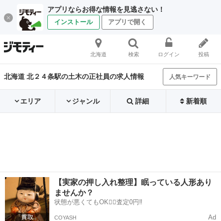
アプリならお得な情報を見逃さない！
インストール
アプリで開く
北海道
検索
ログイン
投稿
北海道 北２４条駅の土木の正社員の求人情報
人気キーワード
エリア
ジャンル
詳細
新着順
【実家の押し入れ整理】眠っている人形あり
ませんか？
状態が悪くてもOK🙆‍♀️査定0円‼️
Ad
COYASH