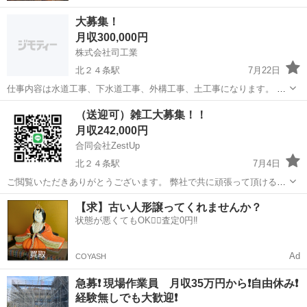
大募集！
月収300,000円
株式会社司工業
北２４条駅
7月22日
仕事内容は水道工事、下水道工事、外構工事、土工事になります。 掘
削工事等、舗装工事等作業が異なります。 経験者大歓迎☺️未経験者も
北海道
札幌市
北２４条駅
その他
（送迎可）雑工大募集！！
勿論大歓迎です！ 保険関係も完備してます！ 夏、冬毎年賞与手当もあ
月収242,000円
ります。 その内現場を...
合同会社ZestUp
北２４条駅
7月4日
ご閲覧いただきありがとうございます。 弊社で共に頑張って頂ける作
業員さんを募集しております。 業務内容 職人さんの補助など、職人さ
北海道
札幌市
北２４条駅
土木
職人
【求】古い人形譲ってくれませんか？
んから指示が出ますので指示に従って作業をして頂きます。 難しい作
状態が悪くてもOK🙆‍♀️査定0円‼️
業はありませんのでご安心...
Ad
COYASH
急募❗️ 現場作業員 月収35万円から❗️自由休み❗️
経験無しでも大歓迎❗️