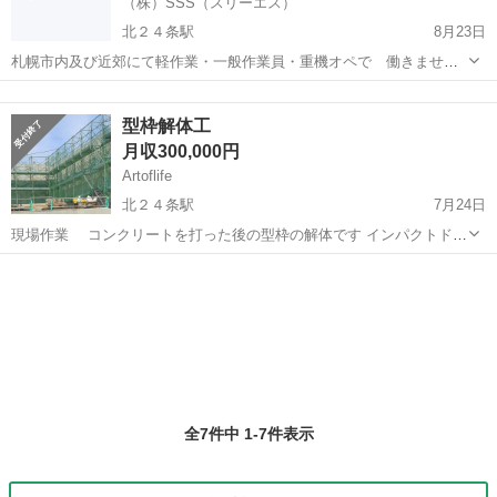
（株）SSS（スリーエス）
北２４条駅
8月23日
札幌市内及び近郊にて軽作業・一般作業員・重機オペで 働きません
か？ 働きやすい職場です。 また無料の宿舎者ご用意しておりますの
北海道
札幌市
北２４条駅
土木
オペ
で お気軽にご応募下さい。
型枠解体工
月収300,000円
Artoflife
北２４条駅
7月24日
現場作業 コンクリートを打った後の型枠の解体です インパクトドラ
イバー等を使い金物を取り、バールを使って型枠を解体をするお仕事
北海道
札幌市
北２４条駅
その他
型枠
です 正社員雇用 各種保険完備 男女問わず！ 髪型自由！ 残業はほとん
どありま...
全7件中 1-7件表示