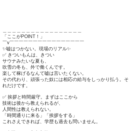
＿＿＿＿＿＿＿＿＿＿＿＿＿＿＿＿＿

「ここがPOINT！」

￣v￣￣￣￣￣￣￣￣￣￣￣￣￣￣￣￣

✨嘘はつかない。現場のリアル✨

✅ きついもんは、きつい

サウナみたいな夏も、

吹雪の冬も、外で働くんです。

楽して稼げるなんて嘘は言いたくない。

その代わり、頑張った奴には相応の給与をしっかり払う。そ
れだけです。

✅ 挨拶と時間厳守。まずはここから

技術は後から教えられるが、

人間性は教えられない。

「時間通りに来る」「挨拶をする」

これさえできれば、学歴も過去も問いません。
