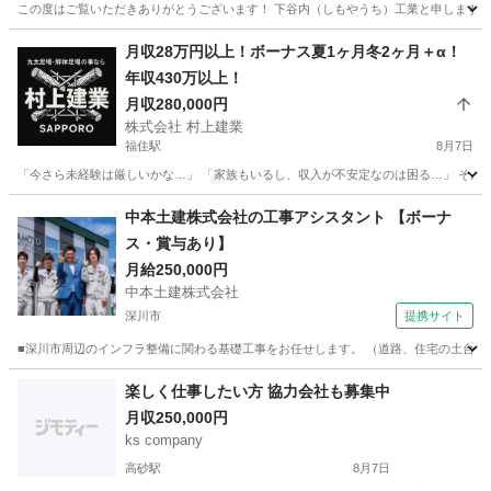
この度はご覧いただきありがとうございます！ 下谷内（しもやうち）工業と申します。 
北海道
札幌市
篠路駅
土木
月収28万円以上！ボーナス夏1ヶ月冬2ヶ月＋α！
年収430万以上！
月収280,000円
株式会社 村上建業
福住駅
8月7日
「今さら未経験は厳しいかな…」 「家族もいるし、収入が不安定なのは困る…」 そんな30代
北海道
札幌市
福住駅
鳶職
足場
中本土建株式会社の工事アシスタント 【ボーナ
ス・賞与あり】
月給250,000円
中本土建株式会社
深川市
提携サイト
■深川市周辺のインフラ整備に関わる基礎工事をお任せします。 （道路、住宅の土台、排水設
北海道
深川市
施工管理
楽しく仕事したい方 協力会社も募集中
月収250,000円
ks company
高砂駅
8月7日