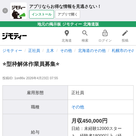
アプリならお得な情報を見逃さない！
インストール
アプリで開く
地元の掲示板 ジモティー 北海道版
北海道
検索
ログイン
投稿
ジモティー
正社員
土木
その他
北海道のその他
札幌市のその
⭐️型枠解体作業員募集⭐️
投稿ID: 1on86v
2026年4月23日 07:55
雇用形態
正社員
職種
その他
月収450,000円
日給：未経験12000スター
給与
ト 経験者18000以上（経