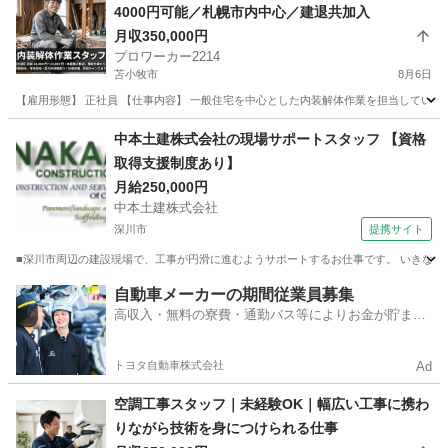
4000円可能／札幌市内中心／建退共加入
白石駅
その他
月収350,000円
プロワーカー2214
苫小牧市
8月6日
【雇用形態】 正社員 【仕事内容】 一般住宅を中心とした内装解体作業を担当していただ
北海道
苫小牧市
内装職人
中本土建株式会社の現場サポートスタッフ 【資格
取得支援制度あり】
月給250,000円
中本土建株式会社
深川市
提携サイト
■深川市周辺の建設現場で、工事が円滑に進むようサポートするお仕事です。 いきなり難
北海道
深川市
施工管理
自動車メーカーの期間従業員募集
高収入・無料の寮費・通勤バス等によりお金が貯まり
やすい環境
トヨタ自動車株式会社
Ad
空調工事スタッフ｜未経験OK｜幅広い工事に携わ
りながら技術を身につけられる仕事