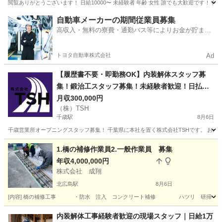
閲覧ありがとうございます！ 日給10000〜 未経験者 年齢 女性 誰でも大歓迎です！ 作
北海道
江別市
高砂駅
その他
建設業
自動車メーカーの期間従業員募集
高収入・無料の寮費・通勤バス等によりお金が貯まり
やすい環境
トヨタ自動車株式会社
Ad
【履歴書不要・即勤務OK】内装解体スタッフ募
集！鍛治工スタッフ募集！未経験者歓迎！日払
い・週払い相談可！
月収300,000円
（株）TSH
千歳駅
8月6日
千歳営業所オープニングスタッフ募集！ 千葉県に本社を置く株式会社TSHです。 おか
北海道
千歳市
千歳駅
その他
未経験
1.橋の補修作業員2.一般作業員 募集
年収4,000,000円
株式会社 成翔
北広島駅
8月6日
[内容] 橋の補修工事 ・防水 注入 コンクリート補修 ハツリ 研掃 
北海道
北広島市
北広島駅
その他
北海道
札幌市
内装解体工事経験者歓迎の現場スタッフ｜日給1万