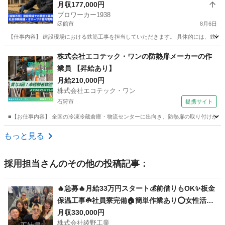
月収177,000円
プロワーカー1938
函館市
8月6日
【仕事内容】 建設現場における鉄筋工事を担当していただきます。 具体的には、鉄筋の加工
北海道
函館市
その他
鉄筋工
株式会社エコテック・ワンの防熱扉メーカーの作
業員 【昇給あり】
月給210,000円
株式会社エコテック・ワン
石狩市
提携サイト
■【お仕事内容】 全国の冷凍冷蔵倉庫・物流センターに出向き、防熱扉の取り付けから竣
北海道
石狩市
鳶職
もっと見る
採用担当
さんのその他の投稿記事：
🔥急募🔥月給33万円スタート💰前借りもOK✨板金
保温工事☘️社員寮完備🏠簡単作業あり⭕️女性活躍
中👩経験問わず誰でも応募歓迎🎉
月収330,000円
株式会社綾野工業