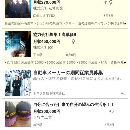
月収270,000円
株式会社光希興業
南郷１８丁目駅
8月8日
新築の病院や高層マンション等の鉄筋コンクリート造の建物を作っていく事に従事してもらい
北海道
札幌市
南郷１８丁目駅
大工
型枠
協力会社募集！高単価‼︎
月収450,000円
株式会社RK
平岸駅
8月8日
■給与 日給 未経験者 13000〜18000 経験者 15000〜25000 ※経験・能力・資
北海道
札幌市
平岸駅
土木
協力会社
自動車メーカーの期間従業員募集
高収入・無料の寮費・通勤バス等によりお金が貯まり
やすい環境
トヨタ自動車株式会社
Ad
自分に合った仕事で自分の望みの生活を！！
月収300,000円
下谷内工業
篠路駅
8月8日