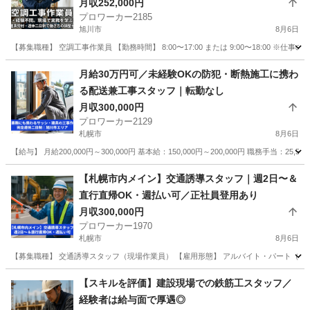
月収252,000円
プロワーカー2185
旭川市
8月6日
【募集職種】 空調工事作業員 【勤務時間】 8:00〜17:00 または 9:00〜18:00 ※
北海道
旭川市
その他
業務
月給30万円可／未経験OKの防犯・断熱施工に携わ
る配送兼工事スタッフ｜転勤なし
月収300,000円
プロワーカー2129
札幌市
8月6日
【給与】 月給200,000円～300,000円 基本給：150,000円～200,000円 職務手当：25,584
北海道
札幌市
その他
未経験
【札幌市内メイン】交通誘導スタッフ｜週2日〜＆
直行直帰OK・週払い可／正社員登用あり
月収300,000円
プロワーカー1970
札幌市
8月6日
【募集職種】 交通誘導スタッフ（現場作業員） 【雇用形態】 アルバイト・パート（正
北海道
札幌市
その他
事務所
【スキルを評価】建設現場での鉄筋工スタッフ／
経験者は給与面で厚遇◎