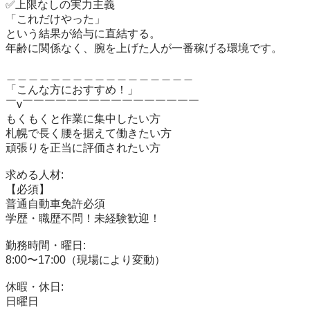
✅上限なしの実力主義

「これだけやった」

という結果が給与に直結する。

年齢に関係なく、腕を上げた人が一番稼げる環境です。

＿＿＿＿＿＿＿＿＿＿＿＿＿＿＿＿＿

「こんな方におすすめ！」

￣v￣￣￣￣￣￣￣￣￣￣￣￣￣￣￣￣

もくもくと作業に集中したい方

札幌で長く腰を据えて働きたい方

頑張りを正当に評価されたい方

求める人材:

【必須】

普通自動車免許必須

学歴・職歴不問！未経験歓迎！

勤務時間・曜日:

8:00〜17:00（現場により変動）

休暇・休日:

日曜日
