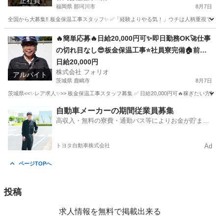
正社員
福岡県 那珂川市
8月7日
全国から大募集‼️ 板金保温工事スタッフ✨ ✅「経験よりやる気！」ウチは人柄重視です😊 
福岡
那珂川市
土木
未経験
🔥簡単応募🔥日給20,000円可✨即日勤務OK🚀仕事
の切れ目なし😎板金保温工事⭐️社員寮完備🏠前借
りあり💰年齢関係なく誰でも応募OK🎉
日給20,000円
株式会社 フォリオ
アルバイト
茨城県 鹿嶋市
8月7日
茨城県<<✨レア求人✨>> 板金保温工事スタッフ募集 ✅ 日給20,000円可🔥稼ぎたい方歓
茨城
鹿嶋市
軽作業
茨城
神栖市
軽作業
スタッフ
自動車メーカーの期間従業員募集
高収入・無料の寮費・通勤バス等によりお金が貯まり
やすい環境
トヨタ自動車株式会社
Ad
ページTOPへ
投稿
求人情報を無料で掲載出来る