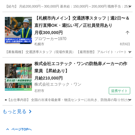
【給与】 月給200,000円～300,000円 基本給：150,000円～200,000円 職務手当：25,584
北海道
札幌市
その他
未経験
【札幌市内メイン】交通誘導スタッフ｜週2日〜＆
直行直帰OK・週払い可／正社員登用あり
月収300,000円
プロワーカー1970
札幌市
8月6日
【募集職種】 交通誘導スタッフ（現場作業員） 【雇用形態】 アルバイト・パート（正
北海道
札幌市
その他
事務所
株式会社エコテック・ワンの防熱扉メーカーの作
業員 【昇給あり】
月給210,000円
株式会社エコテック・ワン
石狩市
提携サイト
■【お仕事内容】 全国の冷凍冷蔵倉庫・物流センターに出向き、防熱扉の取り付けから竣
北海道
石狩市
鳶職
もっと見る
ページTOPへ