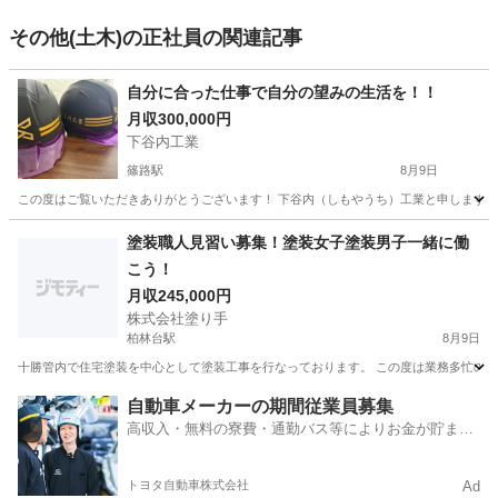
その他(土木)の正社員の関連記事
自分に合った仕事で自分の望みの生活を！！
月収300,000円
下谷内工業
篠路駅
8月9日
この度はご覧いただきありがとうございます！ 下谷内（しもやうち）工業と申します。 
北海道
札幌市
篠路駅
土木
塗装職人見習い募集！塗装女子塗装男子一緒に働
こう！
月収245,000円
株式会社塗り手
柏林台駅
8月9日
十勝管内で住宅塗装を中心として塗装工事を行なっております。 この度は業務多忙のため
北海道
河東郡
柏林台駅
その他
業務
自動車メーカーの期間従業員募集
高収入・無料の寮費・通勤バス等によりお金が貯まり
やすい環境
トヨタ自動車株式会社
Ad