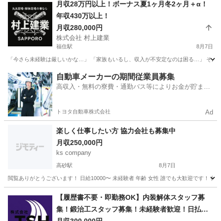
北海道
深川市
施工管理
月収28万円以上！ボーナス夏1ヶ月冬2ヶ月＋α！
年収430万以上！
月収280,000円
株式会社 村上建業
福住駅
8月7日
「今さら未経験は厳しいかな…」 「家族もいるし、収入が不安定なのは困る…」 そんな30代
北海道
札幌市
福住駅
鳶職
足場
自動車メーカーの期間従業員募集
高収入・無料の寮費・通勤バス等によりお金が貯まり
やすい環境
トヨタ自動車株式会社
Ad
楽しく仕事したい方 協力会社も募集中
月収250,000円
ks company
高砂駅
8月7日
閲覧ありがとうございます！ 日給10000〜 未経験者 年齢 女性 誰でも大歓迎です！ 作
北海道
江別市
高砂駅
その他
建設業
【履歴書不要・即勤務OK】内装解体スタッフ募
集！鍛治工スタッフ募集！未経験者歓迎！日払