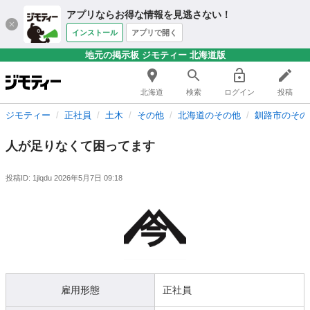
アプリならお得な情報を見逃さない！
インストール
アプリで開く
地元の掲示板 ジモティー 北海道版
北海道
検索
ログイン
投稿
ジモティー
正社員
土木
その他
北海道のその他
釧路市のその
人が足りなくて困ってます
投稿ID: 1jlqdu
2026年5月7日 09:18
雇用形態
正社員