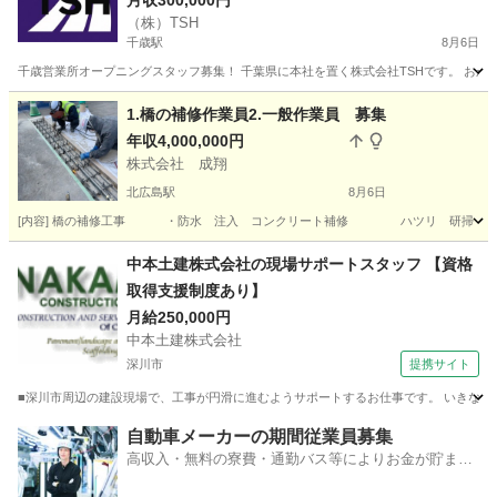
い・週払い相談可！
月収300,000円
（株）TSH
千歳駅
8月6日
千歳営業所オープニングスタッフ募集！ 千葉県に本社を置く株式会社TSHです。 おか
北海道
千歳市
千歳駅
その他
未経験
1.橋の補修作業員2.一般作業員 募集
年収4,000,000円
株式会社 成翔
北広島駅
8月6日
[内容] 橋の補修工事 ・防水 注入 コンクリート補修 ハツリ 研掃 
北海道
北広島市
北広島駅
その他
北海道
札幌市
中本土建株式会社の現場サポートスタッフ 【資格
取得支援制度あり】
白石駅
その他
月給250,000円
中本土建株式会社
深川市
提携サイト
■深川市周辺の建設現場で、工事が円滑に進むようサポートするお仕事です。 いきなり難
北海道
深川市
施工管理
自動車メーカーの期間従業員募集
高収入・無料の寮費・通勤バス等によりお金が貯まり
やすい環境