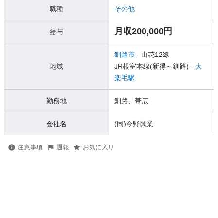
職種
その他
月収200,000円
給与
釧路市
- 山花12線
地域
JR根室本線(新得～釧路) -
大
楽毛駅
勤務地
釧路、帯広
会社名
(同)今野興業
注意事項
通報
お気に入り