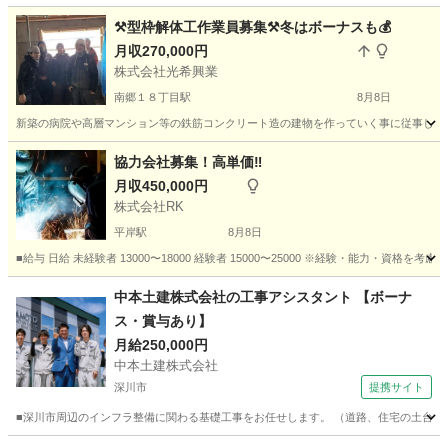
⚒️型枠解体工作業員募集⚒️冬はボーナスも💰️
月収270,000円
株式会社光希興業
南郷１８丁目駅
8月8日
新築の病院や高層マンション等の鉄筋コンクリート造の建物を作っていく事に従事してもらい
北海道
札幌市
南郷１８丁目駅
大工
型枠
協力会社募集！高単価‼︎
月収450,000円
株式会社RK
平岸駅
8月8日
■給与 日給 未経験者 13000〜18000 経験者 15000〜25000 ※経験・能力・資
北海道
札幌市
平岸駅
土木
協力会社
中本土建株式会社の工事アシスタント 【ボーナ
ス・賞与あり】
月給250,000円
中本土建株式会社
深川市
提携サイト
■深川市周辺のインフラ整備に関わる基礎工事をお任せします。 （道路、住宅の土台、排水設