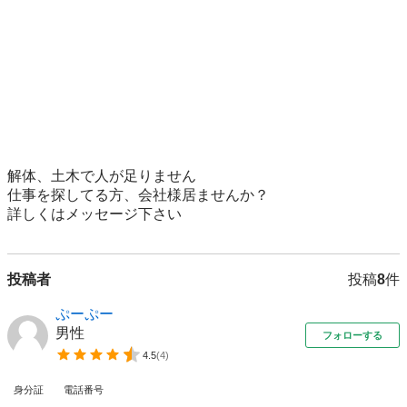
解体、土木で人が足りません

仕事を探してる方、会社様居ませんか？

詳しくはメッセージ下さい
投稿者
投稿
8
件
ぷーぷー
男性
フォローする
4.5
(
4
)
身分証
電話番号