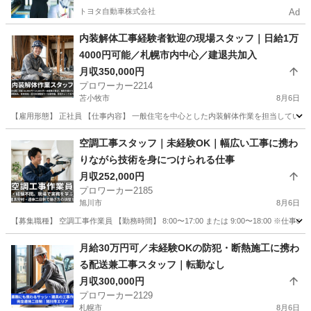
トヨタ自動車株式会社
Ad
内装解体工事経験者歓迎の現場スタッフ｜日給1万
4000円可能／札幌市内中心／建退共加入
月収350,000円
プロワーカー2214
苫小牧市
8月6日
【雇用形態】 正社員 【仕事内容】 一般住宅を中心とした内装解体作業を担当していただ
北海道
苫小牧市
内装職人
空調工事スタッフ｜未経験OK｜幅広い工事に携わ
りながら技術を身につけられる仕事
月収252,000円
プロワーカー2185
旭川市
8月6日
【募集職種】 空調工事作業員 【勤務時間】 8:00〜17:00 または 9:00〜18:00 ※
北海道
旭川市
その他
業務
月給30万円可／未経験OKの防犯・断熱施工に携わ
る配送兼工事スタッフ｜転勤なし
月収300,000円
プロワーカー2129
札幌市
8月6日