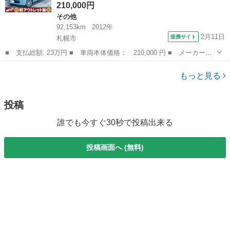
210,000円
その他
92,153km
2012年
2月11日
提携サイト
札幌市
■ 支払総額: 23万円 ■ 車両本体価格： 210,000 円 ■ メーカー
名： トヨタ ■ 車種名： ピクシススペース ■ グレード名：
北海道
札幌市
その他
Ｘ ４ＷＤ， 検令和９年１月２２日， スタッドレス装着済， プ
もっと見る
ッシュスタート， ...
投稿
誰でも今すぐ30秒で投稿出来る
投稿画面へ (無料)