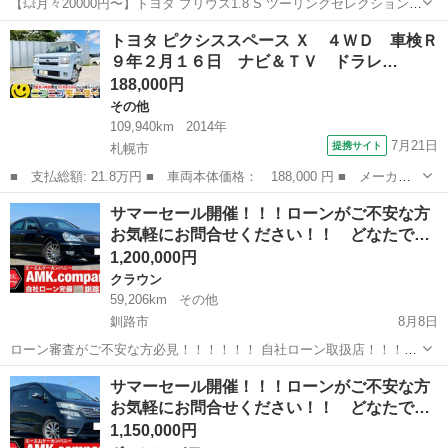
【💥月々20000円〜】トヨタ プリウス1.8 S ツーリングセレクション｜
自社ローン◎｜ 「自社ローン」「信用回復ローン」多数ローンのお取
北海道
札幌市
東札幌駅
プリウス
ローン
トヨタ ピクシススペース Ｘ ４ＷＤ 車検Ｒ
り扱いございます💡 ⚠当店へのお問い合わせ・審査・ご案内は、下記
９年２月１６日 ナビ＆ＴＶ ドラレ…
のL...
188,000円
その他
109,940km
2014年
7月21日
提携サイト
札幌市
■ 支払総額: 21.8万円 ■ 車両本体価格： 188,000 円 ■ メーカー
名： トヨタ ■ 車種名： ピクシススペース ■ グレード名：
北海道
札幌市
その他
サマーセール開催！！！ローンがご不安な方
Ｘ ４ＷＤ 車検Ｒ９年２月１６日 ナビ＆ＴＶ ドラレコ スマー
お気軽にお問合せください！！ どなたで…
トキー キーフ...
1,200,000円
クラウン
59,206km
その他
釧路市
8月8日
ローン審査がご不安な方必見！！！！！！ 自社ローン取扱店！！！ど
んな方でもローン審査可能！！ ★過去にローンを滞納してしまった
北海道
釧路市
クラウン
走行距離
サマーセール開催！！！ローンがご不安な方
方！！ ★勤続年数が短い方、転職をしたばかりの方！！ ★現在パー
お気軽にお問合せください！！ どなたで…
ト、アルバイトなど...
1,150,000円