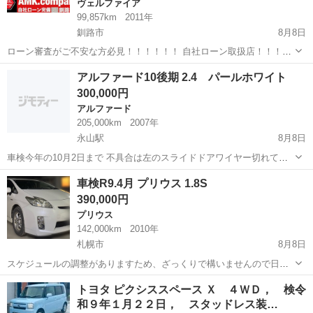
ヴェルファイア
99,857km
2011年
釧路市
8月8日
ローン審査がご不安な方必見！！！！！！ 自社ローン取扱店！！！ど
んな方でもローン審査可能！！ ★過去にローンを滞納してしまった
北海道
釧路市
ヴェルファイア
走行距離
アルファード10後期 2.4 パールホワイト
方！！ ★勤続年数が短い方、転職をしたばかりの方！！ ★現在パー
300,000円
ト、アルバイトなど...
アルファード
205,000km
2007年
永山駅
8月8日
車検今年の10月2日まで 不具合は左のスライドドアワイヤー切れてま
す。ドアは軽いので特に気にしてません。 サビ浮き少しあります。 塗
北海道
旭川市
永山駅
アルファード
パールホワイト
車検R9.4月 プリウス 1.8S
装もドアの上側少し剥げてます。 足車で使用してますので距離多少伸
390,000円
びます。 20...
プリウス
142,000km
2010年
札幌市
8月8日
スケジュールの調整がありますため、ざっくりで構いませんので日時
の【指定】をお願いします 例:〇〇日の〇〇時頃可能ですか？など 土
北海道
札幌市
プリウス
トヨタ ピクシススペース Ｘ ４ＷＤ， 検令
日祝日関係なく18時〜深夜まで事前に相談で毎日現車確認可能 【例外
和９年１月２２日， スタッドレス装…
なくそれ以前の対応は一切でき...