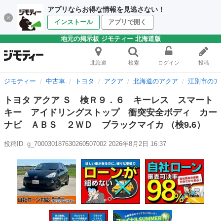
アプリならお得な情報を見逃さない！
インストール
アプリで開く
地元の掲示板 ジモティー 北海道版
北海道
検索
ログイン
投稿
ジモティー
中古車
トヨタ
アクア
北海道のアクア
江別市のア
トヨタ アクア Ｓ 検Ｒ９．６ キーレス スマート
キー アイドリングストップ 衝突安全ボディ カー
ナビ ＡＢＳ ２ＷＤ ブラックマイカ （検9.6）
投稿ID: g_700030187630260507002
2026年8月2日 16:37