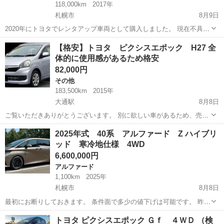
118,000km
2017年
札幌市
8月9日
2020年にトヨタでレンタアップ車両として購入しました。 現在不具合
ございません、整備はトヨタディーラーの言いなり整備してきまし
北海道
札幌市
トヨタ
【格安】トヨタ ピクシスエポック H27 全
た。記録簿あり カーセンサーやgooで探すよりは安く出しておりま
体的に使用感があるため格安
す。 気になる点としては画像...
82,000円
その他
183,500km
2015年
大通駅
8月8日
ご覧いただきありがとうございます。 別に欲しい車があるため、売り
ます。 トヨタ ピクシスエポック（ダイハツ ミライースのOEM） 平
北海道
札幌市
大通駅
その他
2025年式 40系 アルファード Z ハイブリ
成27年式 来年3月まで 車税込 4WD 格安の理由は、過走行に加えキ
ッド 寒冷地仕様 4WD
ーレスが使え...
6,600,000円
アルファード
1,100km
2025年
札幌市
8月8日
最初にお断りしておきます。 条件面で多少の値下げは可能です。 昨
今、モラルに欠けている方からの問い合わせが多いです。 現車確認も
北海道
札幌市
アルファード
ハイブリッド
トヨタ ピクシスエポック Ｇｆ ４ＷＤ （検
せずに値下げ交渉を持ちかける方は即ブロックします。 イタズラ、ひ