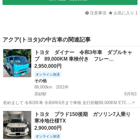
注意事項
お気に入り
1
アクア(トヨタ)の中古車の関連記事
トヨタ ダイナー 令和3年車 ダブルキャ
ブ 89,000KM 車検付き フレー…
2,950,000円
オンライン決済
その他
89,000km
2021年
高砂駅
8月9日
初めまして 令和3年車 令和9年6月まで車検 走行距離89,000KM ETC エ
アコン ラジオ きれいなフレーム とてもきれいなトラック 何も不具合
北海道
江別市
高砂駅
その他
トヨタ プラド150後期 ガソリン7人乗り
とかはありません！ 最大積載量 1,000 kg 高...
寒冷地仕様TX
2,900,000円
オンライン決済