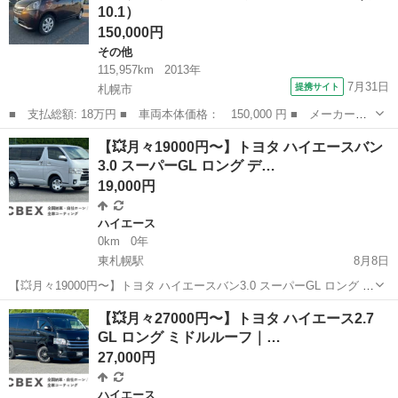
10.1）
やかし程度のお問い合わせはご遠慮...
150,000円
その他
115,957km
2013年
7月31日
提携サイト
札幌市
■ 支払総額: 18万円 ■ 車両本体価格： 150,000 円 ■ メーカー
名： トヨタ ■ 車種名： ピクシスエポック ■ グレード名： Ｇ
北海道
札幌市
その他
【💥月々19000円〜】トヨタ ハイエースバン
ｆ ４ＷＤ ■ 排気量： 660cc ■ ドア枚数： 5D ■ ミッション：
3.0 スーパーGL ロング デ…
...
19,000円
ハイエース
0km
0年
東札幌駅
8月8日
【💥月々19000円〜】トヨタ ハイエースバン3.0 スーパーGL ロング デ
ィーゼルターボ ｜自社ローン◎｜ 「自社ローン」「信用回復ロー
北海道
札幌市
東札幌駅
ハイエース
ロング
【💥月々27000円〜】トヨタ ハイエース2.7
ン」多数ローンのお取り扱いございます💡 ⚠当店へのお問い合わせ・
GL ロング ミドルルーフ｜…
審査...
27,000円
ハイエース