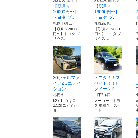
【💥月々
【💥月々
20000円〜】
19000円〜】
トヨタ プ…
トヨタ プ…
札幌市/東…
札幌市/東…
【💥月々20000
【💥月々19000
円〜】トヨタ プ
円〜】トヨタ プ
リウス…
リウス…
30ヴェルファ
トヨタ！！ス
イアZGエディ
ペイド！！F
ション
クイーン2…
札幌市
川下/白石…
h27 15万キロ
メーカー：トヨ
2.5zgエディシ
タ 車種名：スペ
ョ…
イド …