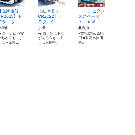
【在庫番号
【在庫番号
トヨタ ピクシ
CRZ023】ト
CRZ022】ト
ススペース
ヨタ ヴ…
ヨタ ヴ…
Ｘ ４Ｗ…
小樽市
小樽市
札幌市
🚗 ローンに不安
🚗 ローンに不安
■支払総額: 23万
がある方も、ま
がある方も、ま
円 ■車両本体価
ずはお気軽…
ずはお気軽…
格…