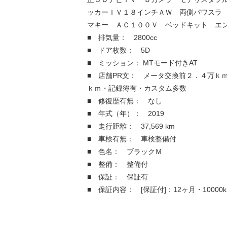
ッカーＩＶ１８インチＡＷ 両側パワスラ
マキー ＡＣ１００Ｖ ベッドキット エ
■ 排気量： 2800cc
■ ドア枚数： 5D
■ ミッション： MTモード付きAT
■ 店舗PR文： メータ交換前２．４万ｋ
ｋｍ・記録簿有・カスタム多数
■ 修復歴有無： なし
■ 年式（年）： 2019
■ 走行距離： 37,569 km
■ 車検有無： 車検整備付
■ 色名： ブラックＭ
■ 整備： 整備付
■ 保証： 保証有
■ 保証内容： [保証付]：12ヶ月・10000k