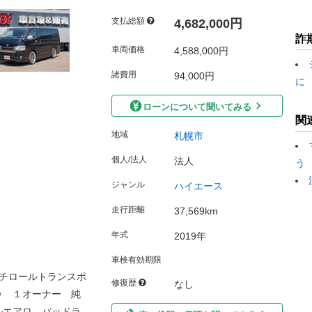
支払総額
4,682,000円
詐
車両価格
4,588,000円
諸費用
94,000円
に
ローンについて聞いてみる
関
地域
札幌市
個人/法人
法人
う
ジャンル
ハイエース
走行距離
37,569km
年式
2019年
車検有効期限
チロールトランスポ
修復歴
なし
Ｄ １オーナー 純
ルエアロ バッドラ