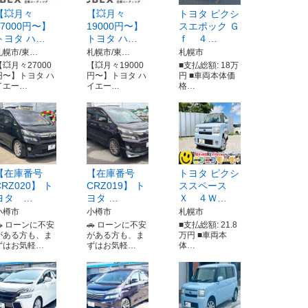
【💥月々
【💥月々
トヨタ ピクシ
27000円〜】
19000円〜】
スエポック Ｇ
トヨタ ハ…
トヨタ ハ…
ｆ ４…
札幌市/東…
札幌市/東…
札幌市
【💥月々27000
【💥月々19000
■支払総額: 18万
円〜】トヨタ ハ
円〜】トヨタ ハ
円 ■車両本体価
イエー…
イエー…
格…
【在庫番号
【在庫番号
トヨタ ピクシ
CRZ020】 ト
CRZ019】 ト
ススペース
ヨタ …
ヨタ …
Ｘ ４Ｗ…
小樽市
小樽市
札幌市
🚗 ローンに不安
🚗 ローンに不安
■支払総額: 21.8
がある方も、ま
がある方も、ま
万円 ■車両本
ずはお気軽…
ずはお気軽…
体…