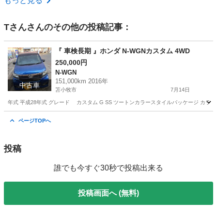
もっと見る
Tさん
さんのその他の投稿記事：
『 車検長期 』ホンダ N-WGNカスタム 4WD
250,000円
N-WGN
151,000km 2016年
中古車
苫小牧市
7月14日
年式 平成28年式 グレード カスタム G SS ツートンカラースタイルパッケージ カラー 
北海道
苫小牧市
N-WGN
カスタム
ページTOPへ
投稿
誰でも今すぐ30秒で投稿出来る
投稿画面へ (無料)