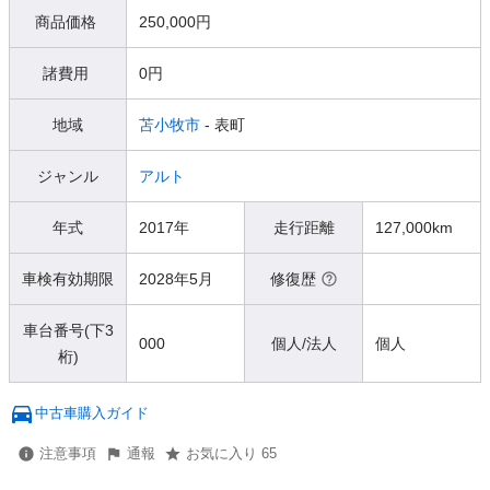
商品価格
250,000円
諸費用
0円
地域
苫小牧市
- 表町
ジャンル
アルト
年式
2017年
走行距離
127,000km
車検有効期限
2028年5月
修復歴
車台番号(下3
000
個人/法人
個人
桁)
中古車購入ガイド
注意事項
通報
お気に入り 65