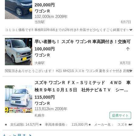
200,000円
ワゴンＲ
102,000km 2009年
当別駅
8月7日
コミコミ価格です‼️ 車検R10年8/6までの2年付き‼️ 外装サビ少なくすごく綺麗です✨ 4
北海道
石狩郡
当別駅
ワゴンＲ
早い者勝ち！ スズキ ワゴンR 車高調付き！交換可
100,000円
ワゴンＲ
大麻駅
8月7日
閲覧頂きありがとうございます！ H21 MH21S スズキ ワゴンR 夏冬タイヤ付き 距離数
北海道
札幌市
大麻駅
ワゴンＲ
スズキ ワゴンＲ ＦＸ－Ｓリミテッド ４ＷＤ 車
検Ｒ９年１０月１５日 社外ナビ＆ＴＶ シート
ヒーター キーレスキー 交換不要タイミングチ
115,000円
ワゴンＲ
ェーン ヘッドライトレベライザー 社外ＡＷ
113,812km 2006年
修復歴無 （検9.10）
札幌市
提携サイト
■ 支払総額: 14.5万円 ■ 車両本体価格： 115,000 円 ■ メーカー名： ス
北海道
札幌市
ワゴンＲ