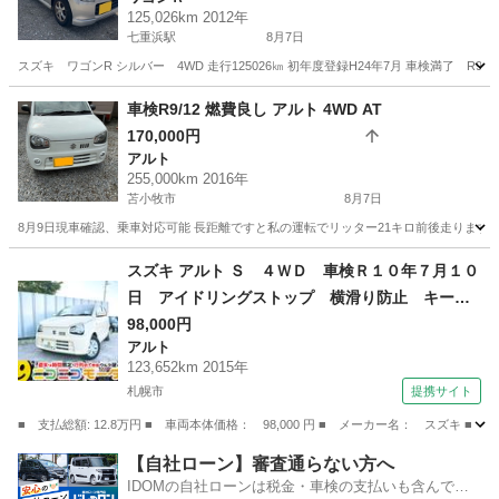
125,026km 2012年
七重浜駅
8月7日
スズキ ワゴンR シルバー 4WD 走行125026㎞ 初年度登録H24年7月 車検満了 
北海道
函館市
七重浜駅
ワゴンＲ
車検R9/12 燃費良し アルト 4WD AT
170,000円
アルト
255,000km 2016年
苫小牧市
8月7日
8月9日現車確認、乗車対応可能 長距離ですと私の運転でリッター21キロ前後走ります 過走行
北海道
苫小牧市
アルト
エンジン
スズキ アルト Ｓ ４ＷＤ 車検Ｒ１０年７月１０
日 アイドリングストップ 横滑り防止 キーレ
ス オートマ 両側シートヒーター 純正オーデ
98,000円
アルト
ィオ 交換不要タイミングチェーン ＡＢＳ 修
123,652km 2015年
復歴無 （検10.7）
札幌市
提携サイト
■ 支払総額: 12.8万円 ■ 車両本体価格： 98,000 円 ■ メーカー名： ス
北海道
札幌市
アルト
【自社ローン】審査通らない方へ
IDOMの自社ローンは税金・車検の支払いも含んでい