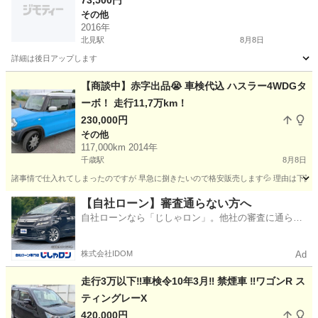
73,500円
その他
2016年
北見駅
8月8日
詳細は後日アップします
北海道
北見市
北見駅
その他
ハスラー
【商談中】赤字出品😭 車検代込 ハスラー4WDGタ
ーボ！ 走行11,7万km！
230,000円
その他
117,000km 2014年
千歳駅
8月8日
諸事情で仕入れてしまったのですが 早急に捌きたいので格安販売します💦 理由は下記の米印部
北海道
千歳市
千歳駅
その他
ハスラー
【自社ローン】審査通らない方へ
自社ローンなら「じしゃロン」。他社の審査に通らな
かった方も
株式会社IDOM
Ad
走行3万以下‼️車検令10年3月‼️ 禁煙車 ‼️ワゴンR ス
ティングレーX
420,000円