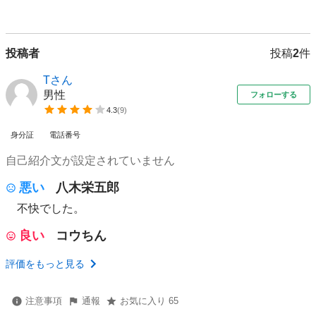
投稿者
投稿
2
件
Tさん
男性
フォローする
4.3
(
9
)
身分証
電話番号
自己紹介文が設定されていません
悪い
八木栄五郎
不快でした。
良い
コウちん
評価をもっと見る
注意事項
通報
お気に入り 65