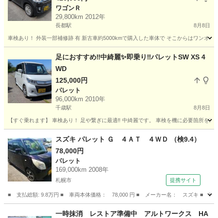
ワゴンＲ
29,800km 2012年
長都駅
8月8日
車検あり！ 外装一部補修跡 有 新古車約5000kmで購入した車体で そこからはワンオーナ
北海道
千歳市
長都駅
ワゴンＲ
足におすすめ‼️中綺麗✨️即乗り‼️パレットSW XS 4
WD
125,000円
パレット
96,000km 2010年
千歳駅
8月8日
【すぐ乗れます】 車検あり！ 足や繋ぎに最適‼️ 中綺麗です。 車検を機に必要箇所を直して
北海道
千歳市
千歳駅
パレット
走行距離
スズキ パレット Ｇ ４ＡＴ ４ＷＤ （検9.4）
78,000円
パレット
169,000km 2008年
札幌市
提携サイト
■ 支払総額: 9.8万円 ■ 車両本体価格： 78,000 円 ■ メーカー名： スズキ ■ 
北海道
札幌市
パレット
一時抹消 レストア準備中 アルトワークス HA