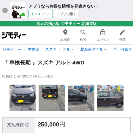
アプリならお得な情報を見逃さない！
インストール
アプリで開く
地元の掲示板 ジモティー 北海道版
北海道
検索
ログイン
投稿
ジモティー
中古車
スズキ
アルト
北海道のアルト
苫小牧市の
『 車検長期 』スズキ アルト 4WD
投稿ID: 1h9lif
2026年7月13日 04:56
250,000円
支払総額