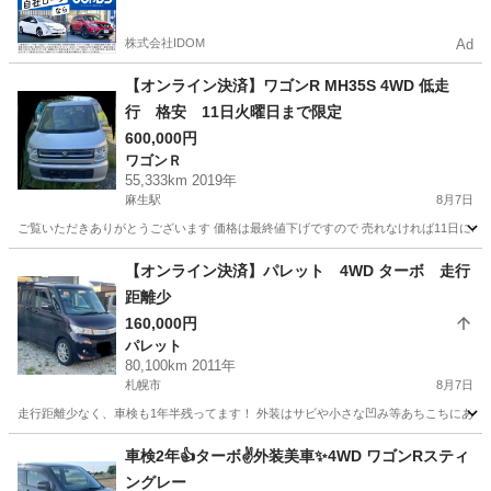
るので毎月の支払額は一定
株式会社IDOM
Ad
【オンライン決済】ワゴンR MH35S 4WD 低走
行 格安 11日火曜日まで限定
600,000円
ワゴンＲ
55,333km 2019年
麻生駅
8月7日
ご覧いただきありがとうございます 価格は最終値下げですので 売れなければ11日にオ
北海道
札幌市
麻生駅
ワゴンＲ
【オンライン決済】パレット 4WD ターボ 走行
距離少
160,000円
パレット
80,100km 2011年
札幌市
8月7日
走行距離少なく、車検も1年半残ってます！ 外装はサビや小さな凹み等あちこちにありま
北海道
札幌市
パレット
走行距離
車検2年👍ターボ✌️外装美車✨4WD ワゴンRスティ
ングレー