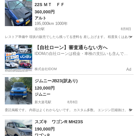
22S ＭＴ ＦＦ
360,000円
アルト
195,000km 1000年
追分駅
8月8日
レストア準備中 現状の販売でしたら残ってる塗料を 差し上げます。 程度良くはありませ
北海道
勇払郡
追分駅
アルト
アルトワークス
【自社ローン】審査通らない方へ
IDOMの自社ローンは税金・車検の支払いも含んでい
るので毎月の支払額は一定
株式会社IDOM
Ad
ジムニーJB23(訳あり)
120,000円
ジムニー
新大楽毛駅
8月8日
委託掲載です。 内容はよくわからないです。 カスタム多数。 エンジン圧縮抜け。 載せ
北海道
釧路市
新大楽毛駅
ジムニー
スズキ ワゴンR MH23S
190,000円
ワゴンＲ