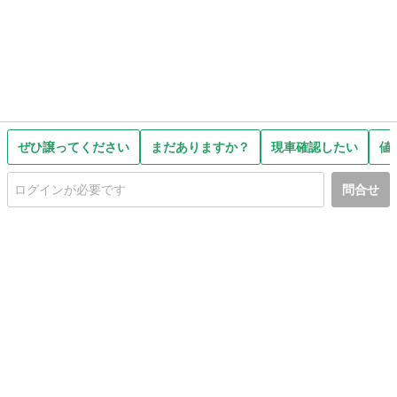
ぜひ譲ってください
まだありますか？
現車確認したい
値
問合せ
初めての方へ
利用規約
プライバシーポリシー
プライバシー・ステートメント
健全化に資する運用方針
お問い合わせ
運営会社
サイトマップ
ご利用ガイド
フリーワードで探す