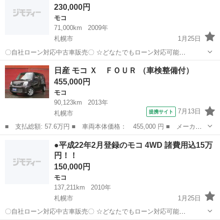
230,000円
組めない方 ４、他社様で...
モコ
71,000km
2009年
札幌市
1月25日
〇自社ローン対応中古車販売〇 ☆どなたでもローン対応可能
☆ １、勤続年数の短い方や自営業の方 ２、パートを
北海道
札幌市
モコ
車両
日産 モコ Ｘ ＦＯＵＲ （車検整備付）
される主婦の方や派遣社員の方 ３、自己破産等をされた方やローンが
455,000円
組めない方 ４、他社様で...
モコ
90,123km
2013年
7月13日
提携サイト
札幌市
■ 支払総額: 57.6万円 ■ 車両本体価格： 455,000 円 ■ メーカー
名： 日産 ■ 車種名： モコ ■ グレード名： Ｘ ＦＯＵＲ ■
北海道
札幌市
モコ
●平成22年2月登録のモコ 4WD 諸費用込15万
排気量： 660cc ■ ドア枚数： 5D ■ ミッション： CVT ■...
円！！
150,000円
モコ
137,211km
2010年
札幌市
1月25日
〇自社ローン対応中古車販売〇 ☆どなたでもローン対応可能