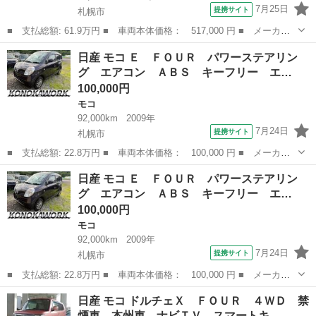
7月25日
提携サイト
札幌市
■ 支払総額: 61.9万円 ■ 車両本体価格： 517,000 円 ■ メーカー
名： 日産 ■ 車種名： モコ ■ グレード名： Ｓ ＦＯＵＲ ４
北海道
札幌市
モコ
日産 モコ Ｅ ＦＯＵＲ パワーステアリン
ＷＤ Ｂｌｕｅｔｏｏｔｈ 社外ワンセグナビＴＶ ＤＶＤ ＥＴ
グ エアコン ＡＢＳ キーフリー エ…
Ｃ シートヒー...
100,000円
モコ
92,000km
2009年
7月24日
提携サイト
札幌市
■ 支払総額: 22.8万円 ■ 車両本体価格： 100,000 円 ■ メーカー
名： 日産 ■ 車種名： モコ ■ グレード名： Ｅ ＦＯＵＲ パ
北海道
札幌市
モコ
日産 モコ Ｅ ＦＯＵＲ パワーステアリン
ワーステアリング エアコン ＡＢＳ キーフリー エアバック パ
グ エアコン ＡＢＳ キーフリー エ…
ワーウインド...
100,000円
モコ
92,000km
2009年
7月24日
提携サイト
札幌市
■ 支払総額: 22.8万円 ■ 車両本体価格： 100,000 円 ■ メーカー
名： 日産 ■ 車種名： モコ ■ グレード名： Ｅ ＦＯＵＲ パ
北海道
札幌市
モコ
日産 モコ ドルチェＸ ＦＯＵＲ ４ＷＤ 禁
ワーステアリング エアコン ＡＢＳ キーフリー エアバック パ
煙車 本州車 ナビＴＶ スマートキ…