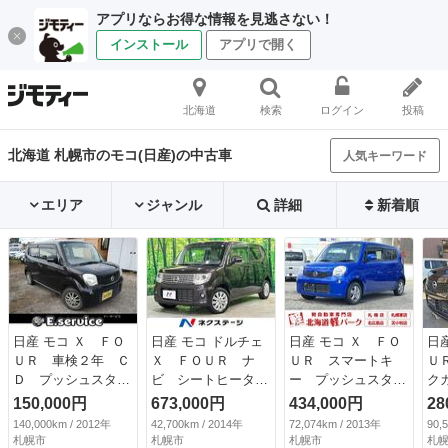
アプリならお得な情報を見逃さない！
インストール
アプリで開く
北海道
検索
ログイン
投稿
北海道 札幌市のモコ(日産)の中古車
人気キーワード
エリア
ジャンル
詳細
新着順
日産 モコ Ｘ ＦＯ
日産 モコ ドルチェ
日産 モコ Ｘ ＦＯ
日
ＵＲ 車検２年 Ｃ
Ｘ ＦＯＵＲ ナ
ＵＲ スマートキ
Ｕ
Ｄ プッシュスター
ビ シートヒータ
ー プッシュスター
ク
ト バックカメラ
ー オートエアコ
ト 電動格納ミラ
キ
150,000円
673,000円
434,000円
28
スマートキー キー
ン オートライト
ー アイドリングス
ー
140,000km / 2012年
42,700km / 2014年
72,074km / 2013年
90,
レス ベンチシー
ＨＩＤヘッドライ
トップ シートヒー
ー
札幌市
札幌市
札幌市
札