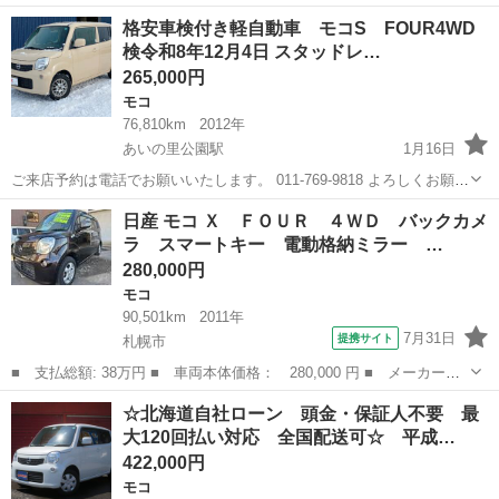
名： 日産 ■ 車種名： モコ ■ グレード名： Ｅ ＦＯＵＲ ４
北海道
札幌市
モコ
格安車検付き軽自動車 モコS FOUR4WD
ＷＤ スマートキー エンジンスターター シートヒーター ■ 排気
検令和8年12月4日 スタッドレ…
量： 660c...
265,000円
モコ
76,810km
2012年
あいの里公園駅
1月16日
ご来店予約は電話でお願いいたします。 011-769-9818 よろしくお願い
いたします。 ★ 納車等で店舗不在時が多々あります。ご来店前に、一
北海道
札幌市
あいの里公園駅
モコ
ドラレコ
日産 モコ Ｘ ＦＯＵＲ ４ＷＤ バックカメ
度お電話にてご連絡お願いいたします。★ ★カーセンサー在庫情報★
ラ スマートキー 電動格納ミラー …
...
280,000円
モコ
90,501km
2011年
7月31日
提携サイト
札幌市
■ 支払総額: 38万円 ■ 車両本体価格： 280,000 円 ■ メーカー
名： 日産 ■ 車種名： モコ ■ グレード名： Ｘ ＦＯＵＲ ４
北海道
札幌市
モコ
☆北海道自社ローン 頭金・保証人不要 最
ＷＤ バックカメラ スマートキー 電動格納ミラー シートヒータ
大120回払い対応 全国配送可☆ 平成…
ー ベンチシート...
422,000円
モコ