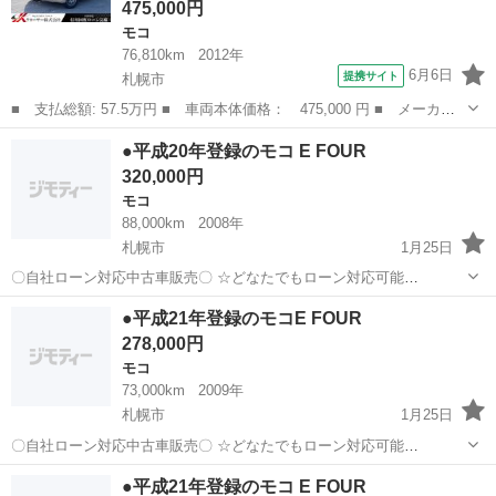
475,000円
モコ
76,810km
2012年
6月6日
提携サイト
札幌市
■ 支払総額: 57.5万円 ■ 車両本体価格： 475,000 円 ■ メーカー
名： 日産 ■ 車種名： モコ ■ グレード名： Ｓ ＦＯＵＲ ４
北海道
札幌市
モコ
●平成20年登録のモコ E FOUR
ＷＤ 検令和８年１２月４日 スタッドレス装着 ＥＴＣ ドラレ
320,000円
コ シートヒー...
モコ
88,000km
2008年
札幌市
1月25日
〇自社ローン対応中古車販売〇 ☆どなたでもローン対応可能
☆ １、勤続年数の短い方や自営業の方 ２、パートを
北海道
札幌市
モコ
車両
●平成21年登録のモコE FOUR
される主婦の方や派遣社員の方 ３、自己破産等をされた方やローンが
278,000円
組めない方 ４、他社様で...
モコ
73,000km
2009年
札幌市
1月25日
〇自社ローン対応中古車販売〇 ☆どなたでもローン対応可能
☆ １、勤続年数の短い方や自営業の方 ２、パートを
北海道
札幌市
モコ
車両
●平成21年登録のモコ E FOUR
される主婦の方や派遣社員の方 ３、自己破産等をされた方やローンが