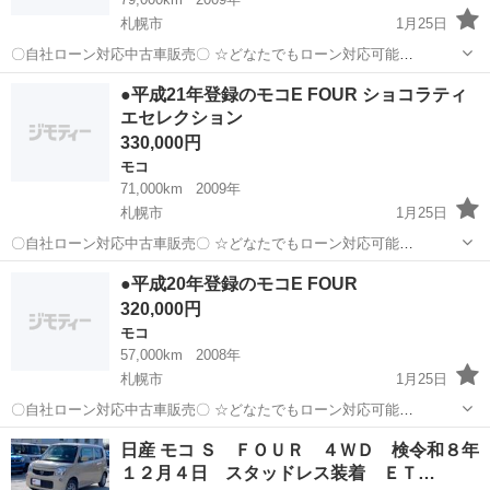
札幌市
1月25日
〇自社ローン対応中古車販売〇 ☆どなたでもローン対応可能
☆ １、勤続年数の短い方や自営業の方 ２、パートを
北海道
札幌市
モコ
車両
●平成21年登録のモコE FOUR ショコラティ
される主婦の方や派遣社員の方 ３、自己破産等をされた方やローンが
エセレクション
組めない方 ４、他社様で...
330,000円
モコ
71,000km
2009年
札幌市
1月25日
〇自社ローン対応中古車販売〇 ☆どなたでもローン対応可能
☆ １、勤続年数の短い方や自営業の方 ２、パートを
北海道
札幌市
モコ
車両
●平成20年登録のモコE FOUR
される主婦の方や派遣社員の方 ３、自己破産等をされた方やローンが
320,000円
組めない方 ４、他社様で...
モコ
57,000km
2008年
札幌市
1月25日
〇自社ローン対応中古車販売〇 ☆どなたでもローン対応可能
☆ １、勤続年数の短い方や自営業の方 ２、パートを
北海道
札幌市
モコ
車両
日産 モコ Ｓ ＦＯＵＲ ４ＷＤ 検令和８年
される主婦の方や派遣社員の方 ３、自己破産等をされた方やローンが
１２月４日 スタッドレス装着 ＥＴ…
組めない方 ４、他社様で...