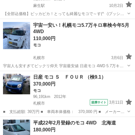
麻生駅
10月2日
【全部込価格】ピッカピカ！とっても綺麗なモコで～す(^_-)プッシュ
スタートでエンジン始動！バックカメラで安心車庫入れ！エンジンス
北海道
札幌市
麻生駅
モコ
車両
宇宙一安い！札幌モコ5.7万キロ車検今年5月
ターターとシートヒーターで冬も温か運転！ そろそろ雪の声が聞こえ
4WD
て来ました。ご希望の方に...
110,000円
モコ
札幌市
3月6日
宇宙人も安すぎてビックリ仰天 宇宙最安値 日産モコ 4WD 5.7万キロ
車検今年5月 下取り、交換、okです 不具合ありますか？分割できます
北海道
札幌市
モコ
4WD
日産 モコ Ｓ ＦＯＵＲ （検9.1）
か？は面倒なので返事しませんすみまへん 現車確認火曜日、日曜日以
370,000円
外10:30〜18...
モコ
96,191km
2012年
3月11日
提携サイト
札幌市
■ 支払総額: 39万円 ■ 車両本体価格： 370,000 円 ■ メーカー
名： 日産 ■ 車種名： モコ ■ グレード名： Ｓ ＦＯＵＲ ■
北海道
札幌市
モコ
平成22年2月登録のモコ 4WD 北海道
排気量： 660cc ■ ドア枚数： 5D ■ ミッション： CVT ■ 店...
180,000円