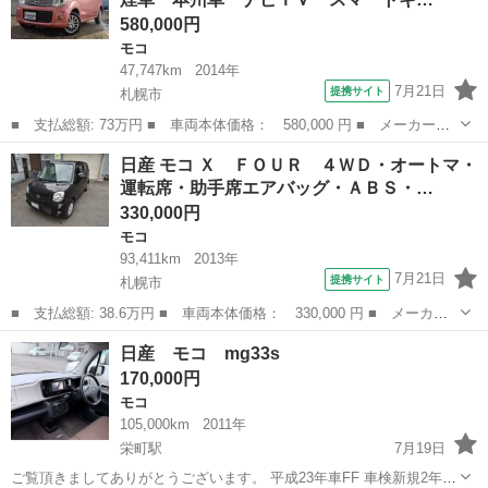
ワーウインド...
580,000円
モコ
47,747km
2014年
7月21日
提携サイト
札幌市
■ 支払総額: 73万円 ■ 車両本体価格： 580,000 円 ■ メーカー
名： 日産 ■ 車種名： モコ ■ グレード名： ドルチェＸ ＦＯ
北海道
札幌市
モコ
日産 モコ Ｘ ＦＯＵＲ ４ＷＤ・オートマ・
ＵＲ ４ＷＤ 禁煙車 本州車 ナビＴＶ スマートキー １４ＡＷ
運転席・助手席エアバッグ・ＡＢＳ・…
＋新品タイヤ Ａ...
330,000円
モコ
93,411km
2013年
7月21日
提携サイト
札幌市
■ 支払総額: 38.6万円 ■ 車両本体価格： 330,000 円 ■ メーカー
名： 日産 ■ 車種名： モコ ■ グレード名： Ｘ ＦＯＵＲ ４
北海道
札幌市
モコ
日産 モコ mg33s
ＷＤ・オートマ・運転席・助手席エアバッグ・ＡＢＳ・サイドバイザ
170,000円
ー・アイドリ...
モコ
105,000km
2011年
栄町駅
7月19日
ご覧頂きましてありがとうございます。 平成23年車FF 車検新規2年付