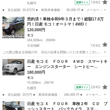
7月8日
提携サイト
札幌市
■ 支払総額: 20.8万円 ■ 車両本体価格： 80,000 円 ■ メーカー
名： 日産 ■ 車種名： モコ ■ グレード名： Ｓ ＦＯＵＲ フ
北海道
札幌市
モコ
売約済！車検令和9年３月まで！総額17.8万
ルフラットシート オートエアコン 寒冷地仕様 パワステ キーレ
円！日産 モコ！オートマ！4WD！
スキー 助手席...
120,000円
モコ
104,000km
2008年
大谷地駅
7月4日
この度は数ある投稿の中、当社の在庫を閲覧いただき有難うございま
す。お買い得車両が入荷致しましたので閲覧のうえ、ご検討お願い致
北海道
札幌市
大谷地駅
モコ
車両
日産 モコ Ｅ ＦＯＵＲ ４ＷＤ スマートキ
します。 ●日産 モコ ●平成20年 ●オートマ ●4WD ●車検 令和9年３月
ー エンジンスターター シートヒー…
●...
180,000円
モコ
75,000km
2007年
2月4日
提携サイト
札幌市
■ 支払総額: 25万円 ■ 車両本体価格： 180,000 円 ■ メーカー
名： 日産 ■ 車種名： モコ ■ グレード名： Ｅ ＦＯＵＲ ４
北海道
札幌市
モコ
日産 モコ Ｘ ＦＯＵＲ 車検２年 ＣＤ プ
ＷＤ スマートキー エンジンスターター シートヒーター ■ 排気
ッシュスタート バックカメラ スマ…
量： 660c...