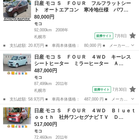
北海道
札幌市
モコ
日産 モコ Ｓ ＦＯＵＲ フルフラットシー
ＷＤ バックカメラ スマートキー 電動格納ミラー シートヒータ
ト オートエアコン 寒冷地仕様 パワ…
ー ベンチシート...
80,000円
モコ
92,000km
2008年
7月8日
提携サイト
札幌市
■ 支払総額: 20.8万円 ■ 車両本体価格： 80,000 円 ■ メーカー
名： 日産 ■ 車種名： モコ ■ グレード名： Ｓ ＦＯＵＲ フ
北海道
札幌市
モコ
日産 モコ Ｓ ＦＯＵＲ ４ＷＤ キーレス
ルフラットシート オートエアコン 寒冷地仕様 パワステ キーレ
シートヒーター ミラーヒーター Ａ…
スキー 助手席...
487,000円
モコ
87,499km
2011年
7月30日
提携サイト
札幌市
■ 支払総額: 58.9万円 ■ 車両本体価格： 487,000 円 ■ メーカー
名： 日産 ■ 車種名： モコ ■ グレード名： Ｓ ＦＯＵＲ ４
北海道
札幌市
モコ
日産 モコ Ｓ ＦＯＵＲ ４ＷＤ Ｂｌｕｅｔ
ＷＤ キーレス シートヒーター ミラーヒーター ＡＢＳ エアコ
ｏｏｔｈ 社外ワンセグナビＴＶ Ｄ…
ン パワステ...
517,000円
モコ
72,460km
2011年