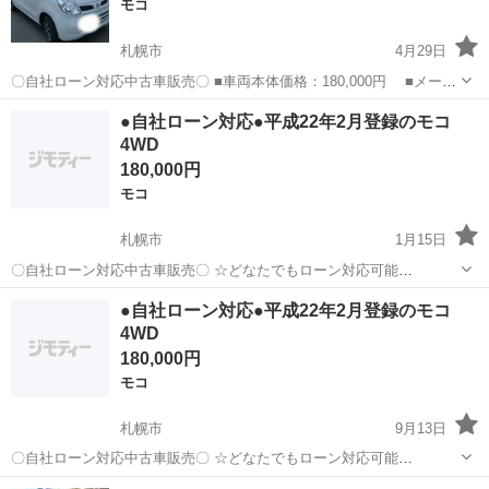
モコ
札幌市
4月29日
〇自社ローン対応中古車販売〇 ■車両本体価格：180,000円 ■メーカ
ー名：日産 ■車種名：モコ ■排気量：660cc ■年式：H22年 ■走行距
北海道
札幌市
モコ
車両
●自社ローン対応●平成22年2月登録のモコ
離：137,211km ■色名：パール ■駆動方式：4...
4WD
180,000円
モコ
札幌市
1月15日
〇自社ローン対応中古車販売〇 ☆どなたでもローン対応可能
☆ １、勤続年数の短い方や自営業の方 ２、パートを
北海道
札幌市
モコ
車両
●自社ローン対応●平成22年2月登録のモコ
される主婦の方や派遣社員の方 ３、自己破産等をされた方やローンが
4WD
組めない方 ４、他社様で...
180,000円
モコ
札幌市
9月13日
〇自社ローン対応中古車販売〇 ☆どなたでもローン対応可能
☆ １、勤続年数の短い方や自営業の方 ２、パートを
北海道
札幌市
モコ
車両