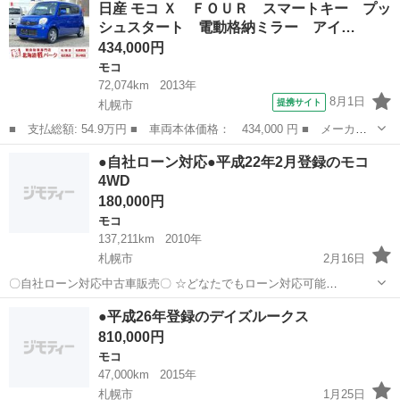
日産 モコ Ｘ ＦＯＵＲ スマートキー プッ
される主婦の方や派遣社員の方 ３、自己破産等をされた方やローンが
シュスタート 電動格納ミラー アイ…
組めない方 ４、他社様で...
434,000円
モコ
72,074km
2013年
8月1日
提携サイト
札幌市
■ 支払総額: 54.9万円 ■ 車両本体価格： 434,000 円 ■ メーカー
名： 日産 ■ 車種名： モコ ■ グレード名： Ｘ ＦＯＵＲ ス
北海道
札幌市
モコ
●自社ローン対応●平成22年2月登録のモコ
マートキー プッシュスタート 電動格納ミラー アイドリングスト
4WD
ップ シート...
180,000円
モコ
137,211km
2010年
札幌市
2月16日
〇自社ローン対応中古車販売〇 ☆どなたでもローン対応可能
☆ １、勤続年数の短い方や自営業の方 ２、パートを
北海道
札幌市
モコ
車両
●平成26年登録のデイズルークス
される主婦の方や派遣社員の方 ３、自己破産等をされた方やローンが
810,000円
組めない方 ４、他社様で...
モコ
47,000km
2015年
札幌市
1月25日