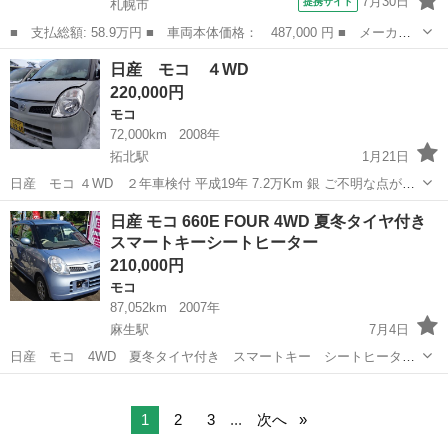
7月30日
提携サイト
札幌市
■ 支払総額: 58.9万円 ■ 車両本体価格： 487,000 円 ■ メーカー
名： 日産 ■ 車種名： モコ ■ グレード名： Ｓ ＦＯＵＲ ４
北海道
札幌市
モコ
日産 モコ ４WD
ＷＤ キーレス シートヒーター ミラーヒーター ＡＢＳ エアコ
220,000円
ン パワステ...
モコ
72,000km
2008年
拓北駅
1月21日
日産 モコ ４WD ２年車検付 平成19年 7.2万Km 銀 ご不明な点がご
ざいましたらメッセージお願い致します。
北海道
札幌市
拓北駅
モコ
4WD
日産 モコ 660E FOUR 4WD 夏冬タイヤ付き
スマートキーシートヒーター
210,000円
モコ
87,052km
2007年
麻生駅
7月4日
日産 モコ 4WD 夏冬タイヤ付き スマートキー シートヒータ
ー ABS SRS トヨタ ヴィッツ 1.3Ｆ 4WD 事故無し 車検コミコ
北海道
札幌市
麻生駅
モコ
4WD
ミ価格 プッシュスタート コミコミ車輌☆ 車屋さんだから安心でき
ると嬉しいお...
1
2
3
...
次へ