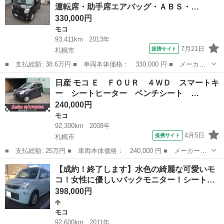
運転席・助手席エアバッグ・ＡＢＳ・…
330,000円
モコ
93,411km
2013年
7月21日
提携サイト
札幌市
■ 支払総額: 38.6万円 ■ 車両本体価格： 330,000 円 ■ メーカー
名： 日産 ■ 車種名： モコ ■ グレード名： Ｘ ＦＯＵＲ ４
北海道
札幌市
モコ
日産 モコ Ｅ ＦＯＵＲ ４ＷＤ スマートキ
ＷＤ・オートマ・運転席・助手席エアバッグ・ＡＢＳ・サイドバイザ
ー シートヒーター ベンチシート …
ー・アイドリ...
240,000円
モコ
92,300km
2008年
4月5日
提携サイト
札幌市
■ 支払総額: 25万円 ■ 車両本体価格： 240,000 円 ■ メーカー
名： 日産 ■ 車種名： モコ ■ グレード名： Ｅ ＦＯＵＲ ４
北海道
札幌市
モコ
【成約！終了します】水色の綺麗な可愛いモ
ＷＤ スマートキー シートヒーター ベンチシート ＡＴ 盗難防
コ！女性に優しいバックモニター！シート…
止システム ＡＢ...
398,000円
モコ
92,600km
2011年