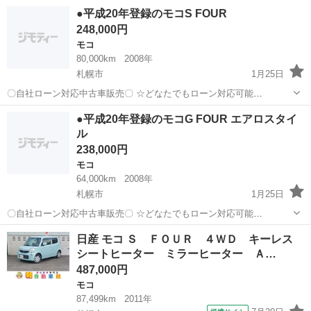
☆ １、勤続年数の短い方や自営業の方 ２、パートを
北海道
札幌市
モコ
車両
●平成20年登録のモコS FOUR
される主婦の方や派遣社員の方 ３、自己破産等をされた方やローンが
248,000円
組めない方 ４、他社様で...
モコ
80,000km
2008年
札幌市
1月25日
〇自社ローン対応中古車販売〇 ☆どなたでもローン対応可能
☆ １、勤続年数の短い方や自営業の方 ２、パートを
北海道
札幌市
モコ
車両
●平成20年登録のモコG FOUR エアロスタイ
される主婦の方や派遣社員の方 ３、自己破産等をされた方やローンが
ル
組めない方 ４、他社様で...
238,000円
モコ
64,000km
2008年
札幌市
1月25日
〇自社ローン対応中古車販売〇 ☆どなたでもローン対応可能
☆ １、勤続年数の短い方や自営業の方 ２、パートを
北海道
札幌市
モコ
車両
日産 モコ Ｓ ＦＯＵＲ ４ＷＤ キーレス
される主婦の方や派遣社員の方 ３、自己破産等をされた方やローンが
シートヒーター ミラーヒーター Ａ…
組めない方 ４、他社様で...
487,000円
モコ
87,499km
2011年