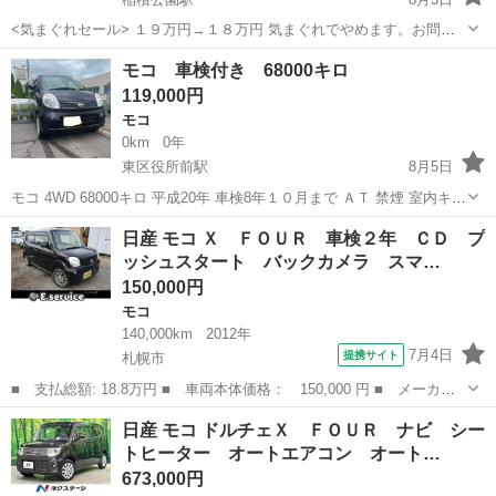
<気まぐれセール> １９万円→１８万円 気まぐれでやめます。お問い
合わせいただいた時点での表示価格でお取引させていただきます。 車
北海道
札幌市
稲積公園駅
モコ
預かり金
モコ 車検付き 68000キロ
名：日産 車種：モコ 駆動：４ＷＤ 色：ブルーイッシュブラックパー
119,000円
ル ＺＪ３...
モコ
0km
0年
東区役所前駅
8月5日
モコ 4WD 68000キロ 平成20年 車検8年１０月まで ＡＴ 禁煙 室内キレ
イ 下回り錆わずか。 現在乗ってます。不具合ありません。 距離が多
北海道
札幌市
東区役所前駅
モコ
日産 モコ Ｘ ＦＯＵＲ 車検２年 ＣＤ プ
少変わります。現状確認して下さい。 名義変更12000円別途必要
ッシュスタート バックカメラ スマ…
150,000円
モコ
140,000km
2012年
7月4日
提携サイト
札幌市
■ 支払総額: 18.8万円 ■ 車両本体価格： 150,000 円 ■ メーカー
名： 日産 ■ 車種名： モコ ■ グレード名： Ｘ ＦＯＵＲ 車
北海道
札幌市
モコ
日産 モコ ドルチェＸ ＦＯＵＲ ナビ シー
検２年 ＣＤ プッシュスタート バックカメラ スマートキー キ
トヒーター オートエアコン オート…
ーレス ベン...
673,000円