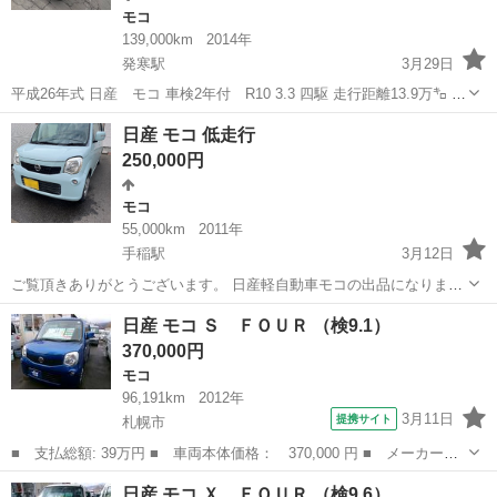
モコ
139,000km
2014年
発寒駅
3月29日
平成26年式 日産 モコ 車検2年付 R10 3.3 四駆 走行距離13.9万㌔ ア
イドリングストップ、カロッツェリアナビ、シートヒーター、ETC、
北海道
札幌市
発寒駅
モコ
アイドリングストップ
日産 モコ 低走行
エンジンスターター、記録簿、ドラレコ、バックカメラ（配線繋いで
250,000円
ない） 走...
モコ
55,000km
2011年
手稲駅
3月12日
ご覧頂きありがとうございます。 日産軽自動車モコの出品になりま
す。 型式 MG33S 年式 23年式 残車検 令和8年10月ま
北海道
札幌市
手稲駅
モコ
走行距離
日産 モコ Ｓ ＦＯＵＲ （検9.1）
で カラー 水色 走行距離 55000km 駆動 FF 走...
370,000円
モコ
96,191km
2012年
3月11日
提携サイト
札幌市
■ 支払総額: 39万円 ■ 車両本体価格： 370,000 円 ■ メーカー
名： 日産 ■ 車種名： モコ ■ グレード名： Ｓ ＦＯＵＲ ■
北海道
札幌市
モコ
日産 モコ Ｘ ＦＯＵＲ （検9.6）