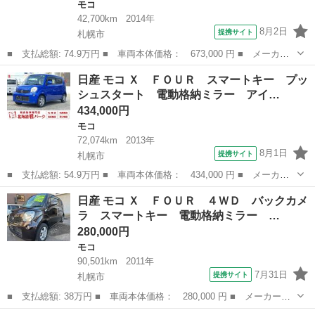
モコ
42,700km
2014年
8月2日
提携サイト
札幌市
■ 支払総額: 74.9万円 ■ 車両本体価格： 673,000 円 ■ メーカー
名： 日産 ■ 車種名： モコ ■ グレード名： ドルチェＸ ＦＯ
北海道
札幌市
モコ
日産 モコ Ｘ ＦＯＵＲ スマートキー プッ
ＵＲ ナビ シートヒーター オートエアコン オートライト ＨＩ
シュスタート 電動格納ミラー アイ…
Ｄヘッドライ...
434,000円
モコ
72,074km
2013年
8月1日
提携サイト
札幌市
■ 支払総額: 54.9万円 ■ 車両本体価格： 434,000 円 ■ メーカー
名： 日産 ■ 車種名： モコ ■ グレード名： Ｘ ＦＯＵＲ ス
北海道
札幌市
モコ
日産 モコ Ｘ ＦＯＵＲ ４ＷＤ バックカメ
マートキー プッシュスタート 電動格納ミラー アイドリングスト
ラ スマートキー 電動格納ミラー …
ップ シート...
280,000円
モコ
90,501km
2011年
7月31日
提携サイト
札幌市
■ 支払総額: 38万円 ■ 車両本体価格： 280,000 円 ■ メーカー
名： 日産 ■ 車種名： モコ ■ グレード名： Ｘ ＦＯＵＲ ４