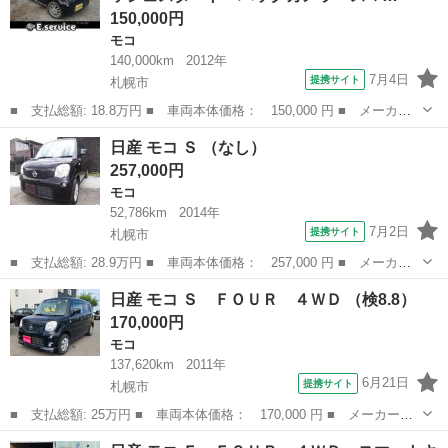
150,000円
モコ
140,000km
2012年
7月4日
提携サイト
札幌市
■ 支払総額: 18.8万円 ■ 車両本体価格： 150,000 円 ■ メーカー
名： 日産 ■ 車種名： モコ ■ グレード名： Ｘ ＦＯＵＲ 車
北海道
札幌市
モコ
日産 モコ Ｓ （なし）
検２年 ＣＤ プッシュスタート バックカメラ スマートキー キ
257,000円
ーレス ベン...
モコ
52,786km
2014年
7月2日
提携サイト
札幌市
■ 支払総額: 28.9万円 ■ 車両本体価格： 257,000 円 ■ メーカー
名： 日産 ■ 車種名： モコ ■ グレード名： Ｓ ■ 排気量：
北海道
札幌市
モコ
日産 モコ Ｓ ＦＯＵＲ ４ＷＤ （検8.8）
660cc ■ ドア枚数： 5D ■ ミッション： CVT ■ 店舗PR...
170,000円
モコ
137,620km
2011年
6月21日
提携サイト
札幌市
■ 支払総額: 25万円 ■ 車両本体価格： 170,000 円 ■ メーカー
名： 日産 ■ 車種名： モコ ■ グレード名： Ｓ ＦＯＵＲ ４
北海道
札幌市
モコ