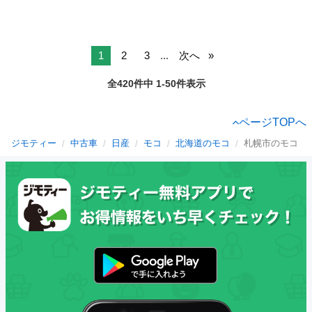
1
2
3
...
次へ
全420件中 1-50件表示
ページTOPへ
ジモティー
中古車
日産
モコ
北海道のモコ
札幌市のモコ