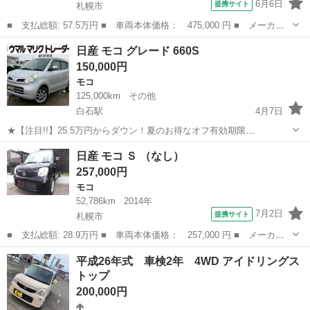
6月6日
提携サイト
札幌市
■ 支払総額: 57.5万円 ■ 車両本体価格： 475,000 円 ■ メーカー
名： 日産 ■ 車種名： モコ ■ グレード名： Ｓ ＦＯＵＲ ４
北海道
札幌市
モコ
日産 モコ グレード 660S
ＷＤ 検令和８年１２月４日 スタッドレス装着 ＥＴＣ ドラレ
150,000円
コ シートヒー...
モコ
125,000km
その他
白石駅
4月7日
★【注目!!】25.5万円からダウン！夏のお得なオフ有効期限
2026/05/31 コミコミ車検付き20万円！！ お値段についてはご相談可能
北海道
札幌市
白石駅
モコ
ミッション
日産 モコ Ｓ （なし）
です。お気軽にお問い合わせください！！ 遠方の方に朗報★予備検査
257,000円
済★...
モコ
52,786km
2014年
7月2日
提携サイト
札幌市
■ 支払総額: 28.9万円 ■ 車両本体価格： 257,000 円 ■ メーカー
名： 日産 ■ 車種名： モコ ■ グレード名： Ｓ ■ 排気量：
北海道
札幌市
モコ
平成26年式 車検2年 4WD アイドリングス
660cc ■ ドア枚数： 5D ■ ミッション： CVT ■ 店舗PR...
トップ
200,000円