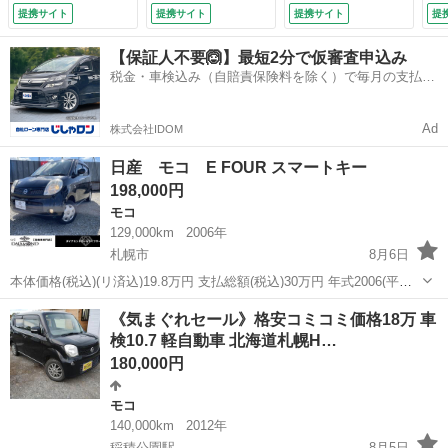
ト ＥＴＣ ＡＢ
ト アイドリングス
ター ハロゲンヘッ
Ｃ
提携サイト
提携サイト
提携サイト
提
Ｓ 盗難防止装置
トップ ４ＷＤ フ
ドライト 純正ディ
ス
（黒Ｐ） （なし）
ォグライト スマー
スプレイオーディ
Ｄ
【保証人不要🙆】最短2分で仮審査申込み
トキー キーレス
オ バックカメラ
ホ
税金・車検込み（自賠責保険料を除く）で毎月の支払額
ＥＴＣ （検9.2）
フルタイム４ＷＤ
ボ
は一定の自社ローン🚗
（車検整備付）
パ
（
Ad
株式会社IDOM
日産 モコ E FOUR スマートキー
198,000円
モコ
129,000km
2006年
札幌市
8月6日
本体価格(税込)(リ済込)19.8万円 支払総額(税込)30万円 年式2006(平成
18)年 走行距離12.9万km 車検車検整備付 修復歴なし 車体色ブラック
北海道
札幌市
モコ
エンジン
《気まぐれセール》格安コミコミ価格18万 車
Ｍ スマートキー...
検10.7 軽自動車 北海道札幌H…
180,000円
モコ
140,000km
2012年
稲積公園駅
8月5日