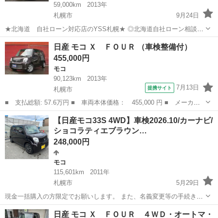
59,000km
2013年
札幌市
9月24日
★北海道 自社ローン対応店のYSS札幌★ ◎北海道自社ローン相談
数 ☆第1位☆ ◎北海道自社ローン受付数 ☆第1位☆ ◎
北海道
札幌市
モコ
ローン
日産 モコ Ｘ ＦＯＵＲ （車検整備付）
北海道自社ローン審査可決率 ...
455,000円
モコ
90,123km
2013年
7月13日
提携サイト
札幌市
■ 支払総額: 57.6万円 ■ 車両本体価格： 455,000 円 ■ メーカー
名： 日産 ■ 車種名： モコ ■ グレード名： Ｘ ＦＯＵＲ ■
北海道
札幌市
モコ
【日産モコ33S 4WD】車検2026.10/カーナビ/
排気量： 660cc ■ ドア枚数： 5D ■ ミッション： CVT ■...
ショコラティエブラウン…
248,000円
モコ
115,601km
2011年
札幌市
5月29日
現金一括購入の方限定でお願いします。 また、名義変更等の手続きも
全て買い主様の方でしていただきます。 ☆車検令和8年(2026年10月ま
北海道
札幌市
モコ
日産モコ
日産 モコ Ｘ ＦＯＵＲ ４ＷＤ・オートマ・
で) ☆eclipse AVN-Z01カーナビ付き(Bluetooth有) ☆夏冬タイ...