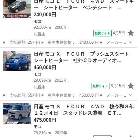
日産 モコ Ｅ ＦＯＵＲ ４ＷＤ スマートキ
ＷＤ ■ 排気量： 660cc ■ ドア枚数： 5D ■ ミッション：
ー シートヒーター ベンチシート …
CVT...
240,000円
モコ
92,300km
2008年
4月5日
提携サイト
札幌市
■ 支払総額: 25万円 ■ 車両本体価格： 240,000 円 ■ メーカー
名： 日産 ■ 車種名： モコ ■ グレード名： Ｅ ＦＯＵＲ ４
北海道
札幌市
モコ
日産 モコ Ｘ ＦＯＵＲ プッシュスタート
ＷＤ スマートキー シートヒーター ベンチシート ＡＴ 盗難防
シートヒーター 社外ＣＤオーディオ…
止システム ＡＢ...
450,000円
モコ
29,698km
2012年
6月15日
提携サイト
札幌市
■ 支払総額: 55万円 ■ 車両本体価格： 450,000 円 ■ メーカー
名： 日産 ■ 車種名： モコ ■ グレード名： Ｘ ＦＯＵＲ プ
北海道
札幌市
モコ
日産 モコ Ｓ ＦＯＵＲ ４ＷＤ 検令和８年
ッシュスタート シートヒーター 社外ＣＤオーディオ 社外アルミ
１２月４日 スタッドレス装着 ＥＴ…
ホイール冬 スチ...
475,000円
モコ
76,810km
2012年