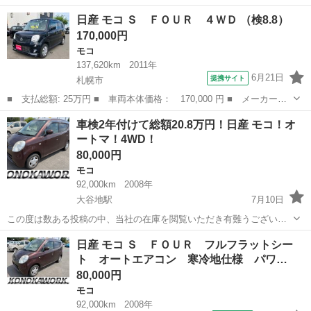
き 実燃費リッター15キロ以上走ります。 距離10万5000キロ程度 ボデ
北海道
札幌市
栄町駅
モコ
車両
日産 モコ Ｓ ＦＯＵＲ ４ＷＤ （検8.8）
ィ下廻り余りサビ無く年式の割に内外装綺麗な車両となります。 純正
170,000円
ナビ付いてます。...
モコ
137,620km
2011年
6月21日
提携サイト
札幌市
■ 支払総額: 25万円 ■ 車両本体価格： 170,000 円 ■ メーカー
名： 日産 ■ 車種名： モコ ■ グレード名： Ｓ ＦＯＵＲ ４
北海道
札幌市
モコ
車検2年付けて総額20.8万円！日産 モコ！オ
ＷＤ ■ 排気量： 660cc ■ ドア枚数： 5D ■ ミッション：
ートマ！4WD！
CVT...
80,000円
モコ
92,000km
2008年
大谷地駅
7月10日
この度は数ある投稿の中、当社の在庫を閲覧いただき有難うございま
す。お買い得車両が入荷致しましたので閲覧のうえ、ご検討お願い致
北海道
札幌市
大谷地駅
モコ
車両
日産 モコ Ｓ ＦＯＵＲ フルフラットシー
します。 ●日産 モコ ●平成20年 ●オートマ ●4WD ●車検 新規2年付
ト オートエアコン 寒冷地仕様 パワ…
●9...
80,000円
モコ
92,000km
2008年