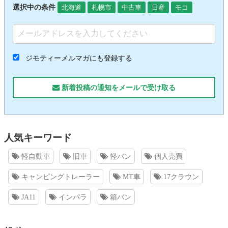
選択中の条件
北海道
札幌市
中古車
日産
モコ
ジモティーメルマガにも登録する
新着投稿の通知をメールで受け取る
人気キーワード
軽自動車
旧車
軽バン
個人売買
キャンピングトレーラー
MT車
17クラウン
JA11
インパラ
箱バン