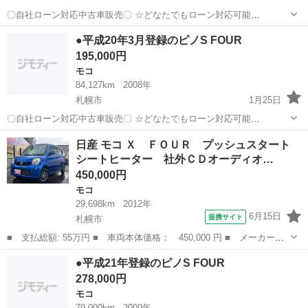
〇自社ローン対応中古車販売〇 ☆どなたでもローン対応可能
☆ １、勤続年数の短い方や自営業の方 ２、パートを
北海道
札幌市
モコ
車両
●平成20年3月登録のピノS FOUR
される主婦の方や派遣社員の方 ３、自己破産等をされた方やローンが
195,000円
組めない方 ４、他社様で...
モコ
84,127km
2008年
札幌市
1月25日
〇自社ローン対応中古車販売〇 ☆どなたでもローン対応可能
☆ １、勤続年数の短い方や自営業の方 ２、パートを
北海道
札幌市
モコ
車両
日産 モコ Ｘ ＦＯＵＲ プッシュスタート
される主婦の方や派遣社員の方 ３、自己破産等をされた方やローンが
シートヒーター 社外ＣＤオーディオ…
組めない方 ４、他社様で...
450,000円
モコ
29,698km
2012年
6月15日
提携サイト
札幌市
■ 支払総額: 55万円 ■ 車両本体価格： 450,000 円 ■ メーカー
名： 日産 ■ 車種名： モコ ■ グレード名： Ｘ ＦＯＵＲ プ
北海道
札幌市
モコ
●平成21年登録のピノS FOUR
ッシュスタート シートヒーター 社外ＣＤオーディオ 社外アルミ
278,000円
ホイール冬 スチ...
モコ
79,000km
2009年