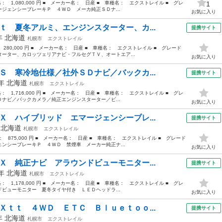
格： 1,080,000 円 ■ メーカー名： 日産 ■ 車種名： エクストレイル ■ グレ
1
ジェンシーブレーキＰ ４ＷＤ メーカ純正ＳＤナ...
お気に入り
ｔ 夏冬アルミ、エンジンスターター、カ...
提携サイト
5年
北海道
札幌市
エクストレイル
 280,000 円 ■ メーカー名： 日産 ■ 車種名： エクストレイル ■ グレード
ーター、カロッツェリアナビ・フルセグＴＶ、オートエア...
お気に入り
Ｓ 寒冷地仕様／社外ＳＤナビ／バックカ...
提携サイト
0年
北海道
札幌市
エクストレイル
格： 1,716,000 円 ■ メーカー名： 日産 ■ 車種名： エクストレイル ■ グレ
ナビ／バックカメラ／純正エンジンスターター／ビ...
お気に入り
Ｘ ハイブリッド エマージェンシーブレ...
提携サイト
年
北海道
札幌市
エクストレイル
格： 875,000 円 ■ メーカー名： 日産 ■ 車種名： エクストレイル ■ グレード
ンシーブレーキＰ ４ＷＤ 禁煙車 メーカー純正ナ...
お気に入り
Ｘ 純正ナビ アラウンドビューモニター...
提携サイト
7年
北海道
札幌市
エクストレイル
格： 1,178,000 円 ■ メーカー名： 日産 ■ 車種名： エクストレイル ■ グレ
ビューモニター 夏冬タイヤ付き ＬＥＤヘッドラ...
お気に入り
Ｘｔｔ ４ＷＤ ＥＴＣ Ｂｌｕｅｔｏｏ...
提携サイト
2年
北海道
札幌市
エクストレイル