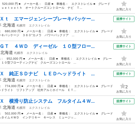
 520,000 円 ■ メーカー名： 日産 ■ 車種名： エクストレイル ■ グレード
ｕｅｔｏｏｔｈ オートクルーズコントロール ナビ Ｔ...
お気に入り
Ｘｔ エマージェンシーブレーキパッケー...
提携サイト
6年
北海道
札幌市
エクストレイル
格： 680,000 円 ■ メーカー名： 日産 ■ 車種名： エクストレイル ■ グレード
キパッケージ ３６０°カメラ パワーバックドア ...
お気に入り
ＧＴ ４ＷＤ ディーゼル １０型フロー...
提携サイト
年
北海道
札幌市
エクストレイル
価格： 952,000 円 ■ メーカー名： 日産 ■ 車種名： エクストレイル ■ グレー
１０型フローティングナビ クルーズコントロール ...
お気に入り
Ｘ 純正ＳＤナビ ＬＥＤヘッドライト ...
提携サイト
5年
北海道
札幌市
エクストレイル
格： 774,000 円 ■ メーカー名： 日産 ■ 車種名： エクストレイル ■ グレード
2
ドライト リフトアップ 社外アルミホイール ＥＴ...
お気に入り
Ｘ 横滑り防止システム フルタイム４Ｗ...
提携サイト
0年
北海道
札幌市
エクストレイル
格： 502,000 円 ■ メーカー名： 日産 ■ 車種名： エクストレイル ■ グレード
タイム４ＷＤ インテリキー キーレス ミュージッ...
お気に入り