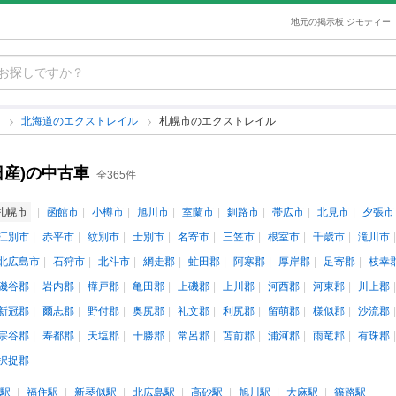
地元の掲示板 ジモティー
ル
北海道のエクストレイル
札幌市のエクストレイル
日産)の中古車
全365件
札幌市
函館市
小樽市
旭川市
室蘭市
釧路市
帯広市
北見市
夕張市
江別市
赤平市
紋別市
士別市
名寄市
三笠市
根室市
千歳市
滝川市
北広島市
石狩市
北斗市
網走郡
虻田郡
阿寒郡
厚岸郡
足寄郡
枝幸
磯谷郡
岩内郡
樺戸郡
亀田郡
上磯郡
上川郡
河西郡
河東郡
川上郡
新冠郡
爾志郡
野付郡
奥尻郡
礼文郡
利尻郡
留萌郡
様似郡
沙流郡
宗谷郡
寿都郡
天塩郡
十勝郡
常呂郡
苫前郡
浦河郡
雨竜郡
有珠郡
択捉郡
駅
福住駅
新琴似駅
北広島駅
高砂駅
旭川駅
大麻駅
篠路駅