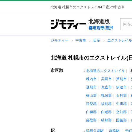
北海道 札幌市のエクストレイル(日産)の中古車
北海道版
都道府県選択
ジモティー
中古車
日産
エクストレイ
北海道 札幌市のエクストレイル(
市区郡
：
北海道のエクストレイル
稚内市
美唄市
芦別市
登別市
恵庭市
伊達市
檜山郡
幌泉郡
石狩郡
目梨郡
紋別郡
中川郡
白糠郡
白老郡
空知郡
蘂取郡
紗那郡
国後郡
駅
：
稲積公園駅
釧路駅
元町