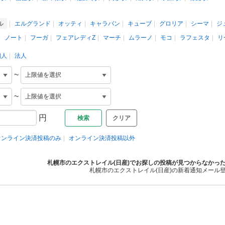
ル
エルグランド
オッティ
キャラバン
キューブ
グロリア
シーマ
ジ
ノート
フーガ
フェアレディZ
マーチ
ムラーノ
モコ
ラフェスタ
リ
個人
法人
~
~
円
クリア
オンライン決済投稿のみ
オンライン決済投稿以外
札幌市のエクストレイル(日産)でお探しの投稿が見つからなかっ
札幌市のエクストレイル(日産)の新着通知メール