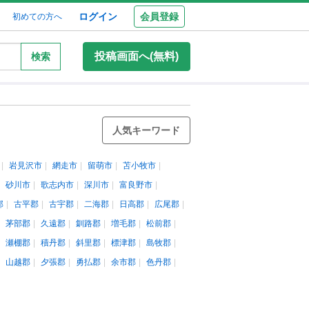
ログイン
会員登録
初めての方へ
投稿画面へ(無料)
検索
人気キーワード
岩見沢市
網走市
留萌市
苫小牧市
砂川市
歌志内市
深川市
富良野市
郡
古平郡
古宇郡
二海郡
日高郡
広尾郡
茅部郡
久遠郡
釧路郡
増毛郡
松前郡
瀬棚郡
積丹郡
斜里郡
標津郡
島牧郡
山越郡
夕張郡
勇払郡
余市郡
色丹郡