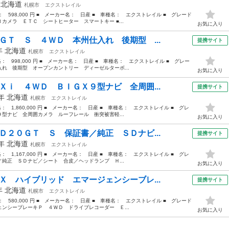
年
北海道
札幌市
エクストレイル
格： 598,000 円 ■ メーカー名： 日産 ■ 車種名： エクストレイル ■ グレード
カメラ ＥＴＣ シートヒーター スマートキー ■...
お気に入り
ＧＴ Ｓ ４ＷＤ 本州仕入れ 後期型 ...
提携サイト
3年
北海道
札幌市
エクストレイル
価格： 998,000 円 ■ メーカー名： 日産 ■ 車種名： エクストレイル ■ グレー
れ 後期型 オープンカントリー ディーゼルターボ...
お気に入り
Ｘｉ ４ＷＤ ＢＩＧＸ９型ナビ 全周囲...
提携サイト
8年
北海道
札幌市
エクストレイル
格： 1,860,000 円 ■ メーカー名： 日産 ■ 車種名： エクストレイル ■ グレ
型ナビ 全周囲カメラ ルーフレール 衝突被害軽...
お気に入り
Ｄ２０ＧＴ Ｓ 保証書／純正 ＳＤナビ...
提携サイト
3年
北海道
札幌市
エクストレイル
格： 1,167,000 円 ■ メーカー名： 日産 ■ 車種名： エクストレイル ■ グレ
純正 ＳＤナビ／シート 合皮／ヘッドランプ Ｈ...
お気に入り
Ｘ ハイブリッド エマージェンシーブレ...
提携サイト
6年
北海道
札幌市
エクストレイル
格： 580,000 円 ■ メーカー名： 日産 ■ 車種名： エクストレイル ■ グレード
ンシーブレーキＰ ４ＷＤ ドライブレコーダー Ｅ...
お気に入り