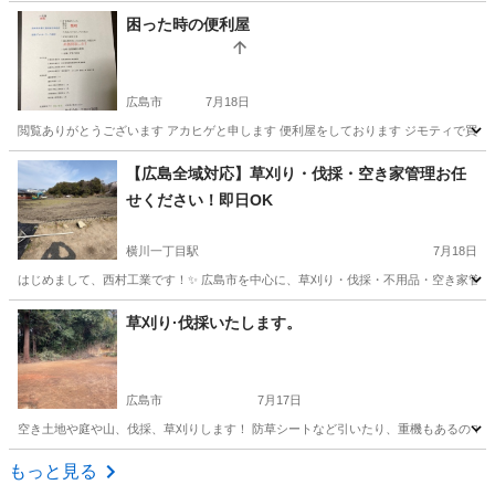
困った時の便利屋
広島市
7月18日
閲覧ありがとうございます アカヒゲと申します 便利屋をしております ジモティで買わ
広島
広島市
便利屋
買取
【広島全域対応】草刈り・伐採・空き家管理お任
せください！即日OK
横川一丁目駅
7月18日
はじめまして、西村工業です！✨ 広島市を中心に、草刈り・伐採・不用品・空き家管理を行っ
広島
広島市
横川一丁目駅
便利屋
無料
草刈り·伐採いたします。
広島市
7月17日
空き土地や庭や山、伐採、草刈りします！ 防草シートなど引いたり、重機もあるので多少
広島
広島市
便利屋
シート
もっと見る