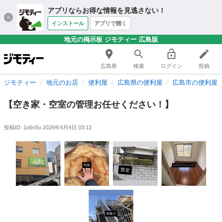
アプリならお得な情報を見逃さない！
インストール
アプリで開く
地元の掲示板 ジモティー 広島版
広島県
検索
ログイン
投稿
ジモティー
地元のお店
便利屋
広島県の便利屋
広島市の便利屋
【空き家・空室の管理お任せください！】
投稿ID: 1o6v5u
2026年4月4日 03:12