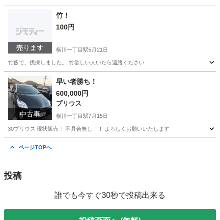
広島
広島市
横川一丁目駅
便利屋
竹！
100円
売ります
横川一丁目駅
5月21日
竹藪で、伐採しました。 竹欲しい人いたら連絡ください
広島
広島市
横川一丁目駅
その他
早い者勝ち！
600,000円
プリウス
中古車
横川一丁目駅
7月15日
30プリウス 現状販売！ 不具合無し！！ よろしくお願いいたします
広島
広島市
横川一丁目駅
プリウス
ページTOPへ
投稿
誰でも今すぐ30秒で投稿出来る