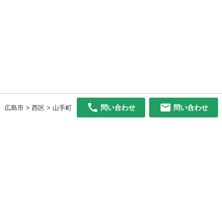
問い合わせ
問い合わせ
広島市 > 西区 > 山手町
初めての方へ
利用規約
プライバシーポリシー
プライバシー・ステートメント
健全化に資する運用方針
お問い合わせ
運営会社
サイトマップ
ご利用ガイド
フリーワードで探す