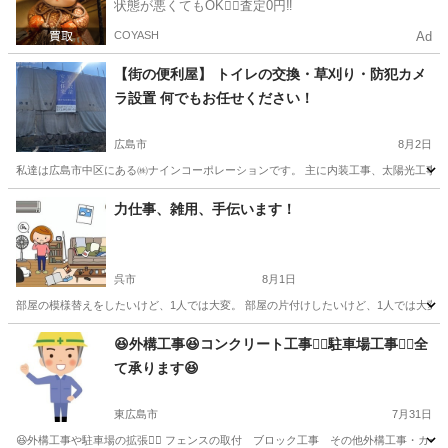
状態が悪くてもOK🙆‍♀️査定0円‼️
COYASH
Ad
【街の便利屋】 トイレの交換・草刈り・防犯カメ
ラ設置 何でもお任せください！
広島市
8月2日
私達は広島市中区にある㈱ナインコーポレーションです。 主に内装工事、太陽光工事、
広島
広島市
便利屋
防犯カメラ
力仕事、雑用、手伝います！
呉市
8月1日
部屋の模様替えをしたいけど、1人では大変。 部屋の片付けしたいけど、1人では大変。 引
広島
呉市
便利屋
協力会社
😆外構工事😆コンクリート工事👷‍♀️駐車場工事👷‍♂️全
て承ります😆
東広島市
7月31日
😆外構工事や駐車場の拡張👷‍♂️ フェンスの取付 ブロック工事 その他外構工事・カ