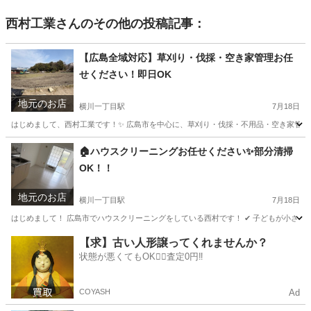
西村工業
さんのその他の投稿記事：
【広島全域対応】草刈り・伐採・空き家管理お任
せください！即日OK
地元のお店
横川一丁目駅
7月18日
はじめまして、西村工業です！✨ 広島市を中心に、草刈り・伐採・不用品・空き家管理を行っ
広島
広島市
横川一丁目駅
便利屋
無料
🏠ハウスクリーニングお任せください✨部分清掃
OK！！
地元のお店
横川一丁目駅
7月18日
はじめまして！ 広島市でハウスクリーニングをしている西村です！ ✔ 子どもが小さくて掃
広島
広島市
横川一丁目駅
ハウスクリーニング
無料
【求】古い人形譲ってくれませんか？
状態が悪くてもOK🙆‍♀️査定0円‼️
COYASH
Ad