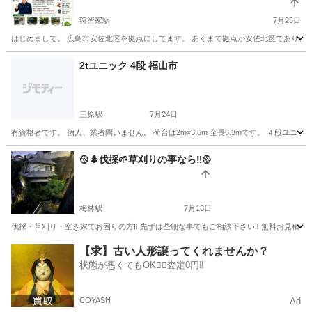
狩留家駅
7月25日
はじめまして。 広島市安佐北区を拠点にしてます。 あくまで拠点が安佐北区であり、無
広島
広島市
狩留家駅
便利屋
無料
2tユニック 4段 福山市
三原駅
7月24日
有資格者です。 個人、業者問いません。 荷台は2m×3.6m 全長6.3mです。 ４段ユニ
広島
三原市
三原駅
便利屋
ユニック
🥎🌲伐採🌱草刈りの事なら‼️🥎
梅林駅
7月18日
伐採・草刈り・空き家でお困りの方‼️ 先ずは些細な事でもご相談下さい‼️ 無料お見積もり
広島
広島市
梅林駅
便利屋
シート
【求】古い人形譲ってくれませんか？
状態が悪くてもOK🙆‍♀️査定0円‼️
COYASH
Ad