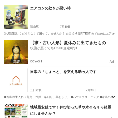
広島
東広島市
便利屋
無料
エアコンの効きが悪い時
福山駅
7月30日
冷房運転しても冷えなくて困っていませんか？ 自己点検質問TEST 先ず始めにエアコンの
広島
福山市
福山駅
便利屋
ホームページ
【求・古い人形】夏休みに出てきたもの
状態が悪くてもOK🙆‍♀️査定0円‼️
COYASH
Ad
日常の「ちょっと」を支える助っ人です
五日市駅
7月30日
◼️お庭の手入れ（剪定、伐採、草刈り、草むしり） ◼️ハウスクリーニング ◼️家具の移動
広島
広島市
五日市駅
便利屋
草むしり
地域最安値です！伸び切った草や木そろそろ綺麗
にしませんか？