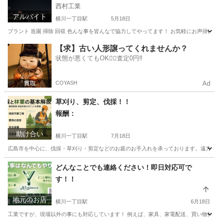
西村工業
アルバイト
横川一丁目駅
5月18日
プラント 造園 掃除 回収 色んな事を皆んなで協力してやってます！ お気軽にお声掛け
広島
広島市
横川一丁目駅
その他
プラント
【求】古い人形譲ってくれませんか？
状態が悪くてもOK🙆‍♀️査定0円‼️
COYASH
Ad
草刈り、剪定、伐採！！
報酬：
助け合い
横川一丁目駅
7月18日
広島市を中心に、伐採・草刈り・剪定などのお庭のお手入れを承っております。遠方の
広島
広島市
横川一丁目駅
手伝いたい/助けたい
どんなことでも連絡ください！即日対応可で
す！！
地元のお店
横川一丁目駅
6月18日
工業ですが、現場以外の事にも対応しています！ 例えば、家具、家電配送、買い物代行