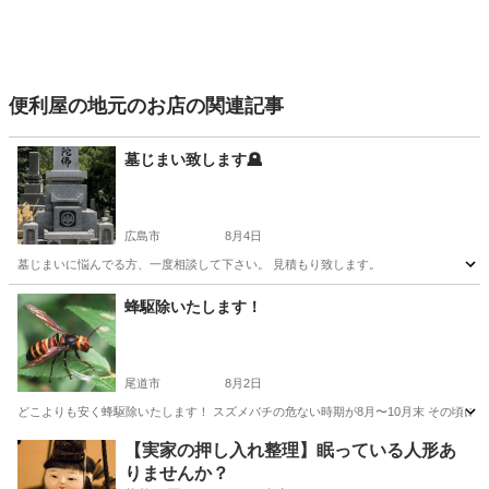
便利屋の地元のお店の関連記事
墓じまい致します🪦
広島市
8月4日
墓じまいに悩んでる方、一度相談して下さい。 見積もり致します。
広島
広島市
便利屋
蜂駆除いたします！
尾道市
8月2日
どこよりも安く蜂駆除いたします！ スズメバチの危ない時期が8月〜10月末 その頃に
広島
尾道市
便利屋
スズメバチ
【実家の押し入れ整理】眠っている人形あ
りませんか？