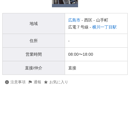
広島市
- 西区
- 山手町
地域
広電７号線 -
横川一丁目駅
住所
-
営業時間
08:00
〜
18:00
直接/仲介
直接
注意事項
通報
お気に入り