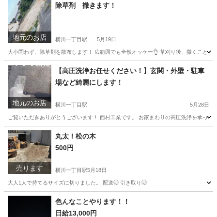
除草剤 撒きます！
地元のお店
横川一丁目駅
5月19日
大小問わず、除草剤を散布します！ 広範囲でも全然オッケー👌 草刈り後、撒くことも可
広島
広島市
横川一丁目駅
その他
【高圧洗浄お任せください！】玄関・外壁・駐車
場など綺麗にします！
地元のお店
横川一丁目駅
5月28日
ご覧いただきありがとうございます！ 西村工業です。 お家まわりの高圧洗浄を承っておりま
広島
広島市
横川一丁目駅
便利屋
丸太！松の木
500円
売ります
横川一丁目駅
5月18日
大人1人で持てるサイズに切りました。 配送🉑 引き取り🉑
広島
広島市
横川一丁目駅
その他
松の木
色んなことやります！！
日給13,000円