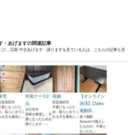
ます・あげますの関連記事
/... 広島 中古あげます・譲りますを見ている人は、こちらの記事も見
箪笥
衣装ケース2
収納
【オンライン
安芸高田市
安芸高田市
点
決済】Claiks
不要になったた
不要になったた
廿日市市
電動昇...
め、取りにきてく
め、取りにきてく
実家を整理し、不
れる方を優先に...
れる方を優先に...
楽々園駅
要になったためお
Amazonで購入し
譲りします。...
たものの、不要と
なったた...