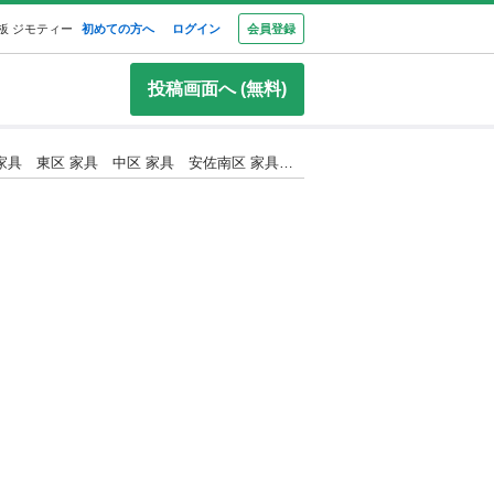
板 ジモティー
初めての方へ
ログイン
会員登録
投稿画面へ (無料)
【リユ-スのサカイ広島石内店】ジモティ割！かご/クリ-ニング済み/HG-10226/広島市 家具 佐伯区 家具 南区 家具 西区 家具 東区 家具 中区 家具 安佐南区 家具 安佐北区 家具 安芸区 家具 府中町 家具 海田町 家具 熊野町 家具 坂町 家具 廿日市市 家具