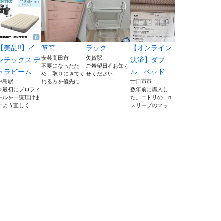
【美品‼️】イ
箪笥
ラック
【オンライン
安芸高田市
矢賀駅
ンテックス デ
決済】ダブ
不要になったた
ご希望日程お知ら
ュラビーム...
ル ベッド
め、取りにきてく
せください
中島駅
れる方を優先に...
廿日市市
※最初にプロフィ
数年前に購入し
ールを一読頂けま
た。ニトリの n
すよう宜しく...
スリープのマッ...