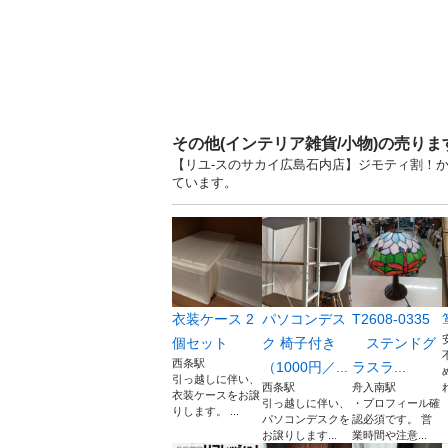
その他(インテリア雑貨/小物)の売り
【リユ-スのサカイ広島石内店】ジモティ割！かご
ています。
衣装ケース 2
パソコンデス
T2608-0335
個セット
ク 椅子付き
ステンドグ
西条駅
（1000円／...
ラスラ...
引っ越しに伴い、
西条駅
舟入南駅
衣装ケースをお譲
引っ越しに伴い、
・プロフィール確
りします。 ...
パソコンデスクを
認必須です。 営
お譲りします...
業時間や注意...