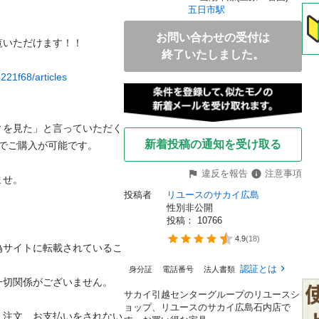
五日市駅
お問い合わせの受付は
す！！								
終了いたしました。
221f68/articles
ィを見た」と言っていただく
新着投稿の通知を受け取る
可能です。								
違反を報告
注意事項
		

投稿者
リユースのサカイ広島
性別非公開
投稿： 
10766
4.9
(
18
)
偽サイトに転載されているこ
認証とは
身分証
電話番号
法人書類
ざいません。								
サカイ引越センターグループのリユースシ
ョップ、リユースのサカイ広島石内店で
、注文、お支払いをされない