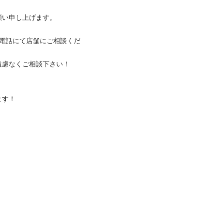
す。								
。電話にて店舗にご相談くだ
談下さい！								
		
