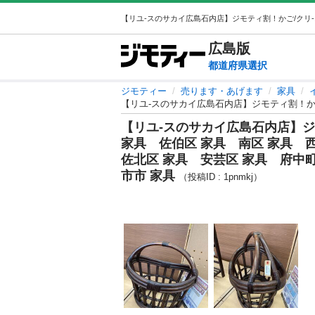
広島
版
都道府県選択
ジモティー
売ります・あげます
家具
【リユ-スのサカイ広島石内店】ジモテ
家具 佐伯区 家具 南区 家具 西
佐北区 家具 安芸区 家具 府中町
市市 家具
（投稿ID : 1pnmkj）