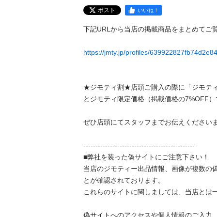
ポスト
いいね！
下記URLから当店の掲載商品をまとめてご覧いただけま
https://jmty.jp/profiles/639922827fb74d2e84
★ジモティ割★店頭ご購入の際に「ジモテ
とジモティ限定価格（掲載価格の7%OFF）でご購入が
ぜひ店頭にてスタッフまでお伝えくださいませ。						
----------------------------------------------								

■弊社を装った偽サイトにご注意下さい！								

当店のジモティー出品情報、画像が複数の
とが確認されております。								

これらのサイトに関しましては、当店とは一切関係がご
偽サイトへのアクセスや個人情報のご入力