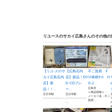
リユースのサカイ広島
さんのその他の
【リユ-スのサ
【広島石内
不二貿易 ｶﾞ
カイ広島石内
店】新品！DV
ﾗｽ将棋ｾｯﾄ H
店】新
D･CDプレ
G-2...
広島市
品！！...
ー...
☆商品情報☆ ・
五日市駅
五日市駅
メーカー名：不二
--------------------...
---------------------
貿易 ...
-...