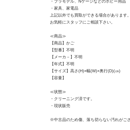
・プラモデル、Nゲージなどのホビー用品								

・家具、家電品								

上記以外でも買取ができる場合があります。								
お気軽にスタッフにご相談下さい。								

≪商品≫								

【商品】かご								

【型番】不明								

【メーカ－】不明								

【年式】不明								

【サイズ】高さ(H)×幅(W)×奥行(D)(㎝)								

【容量】								

≪状態≫								

・クリーニング済です。								

・現状販売

※中古品のため傷、落ち切らない汚れがございます。ご