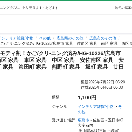
【リユ-スのサカイ広島石内店】ジモティ割！かご/クリ-ニング済み/HG-10226/広島市 家具佐伯区 家具南区 家具西区 家具東区 家具中… (リユースのサカイ広島) 五日市のインテリア雑貨/小物《その他》の中古あげます・譲ります｜ジモティーで不用品の処分
中古
売ります・あげます
地元の掲示
インテリア雑貨/小物
その他
広島県のその他
広島市のその他
ィ割！かご/クリ-ニング済み/HG-10226/広島市
区 家具 東区 家具 中区 家具 安佐南区 家具 安
 家具 海田町 家具 熊野町 家具 坂町 家具 廿日
更新
2026年7月22日 05:20
作成
2026年6月6日 06:00
価格
1,100円
ジャンル
インテリア雑貨/小物
 > 
そ
の他
受け渡し場所
広島市
 - 佐伯区
 - 五日市町
大字石内
JR山陽本線(三原～岩国) - 