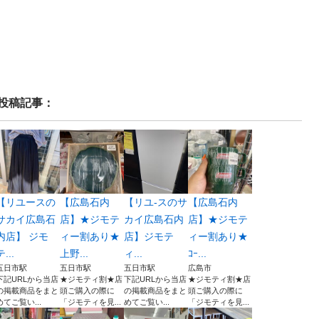
投稿記事：
【リユースの
【広島石内
【リユ-スのサ
【広島石内
サカイ広島石
店】★ジモテ
カイ広島石内
店】★ジモテ
内店】 ジモ
ィー割あり★
店】ジモテ
ィー割あり★
テ...
上野...
ィ...
ｺｰ...
五日市駅
五日市駅
五日市駅
広島市
下記URLから当店
★ジモティ割★店
下記URLから当店
★ジモティ割★店
の掲載商品をまと
頭ご購入の際に
の掲載商品をまと
頭ご購入の際に
めてご覧い...
「ジモティを見...
めてご覧い...
「ジモティを見...