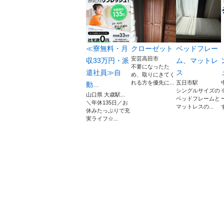
≪寮無料・月
クローゼット
ベッドフレー
安芸高田市
収33万円・派
ム、マットレ
不要になったた
遣社員≫自
ス
め、取りにきてく
れる方を優先に...
五日市駅
動...
シングルサイズの
山口県 大歳駅...
ベッドフレームと
＼年休135日／お
マットレスの...
休みたっぷりで充
実ライフ☆...