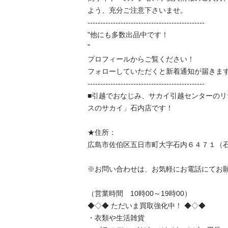
よう、充分ご注意下さいませ。								

----------------------------------------------								

"他にも多数出品中です！

"								

プロフィールからご覧ください！								

フォローしていただくと新着通知が届きます！								
----------------------------------------------								

■引越でおなじみ、サカイ引越センターの
スのサカイ」石内店です！								

★住所：								

広島市佐伯区五日市町大字石内６４７１（石内ショッピ
※お問い合わせは、お気軽にお電話にてお願い致します。
（営業時間　10時00～19時00）								

◆◇◆ ただいま買取強化中！ ◆◇◆								

・衣類や生活雑貨								
