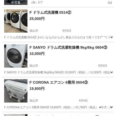
（株）ICT
Ad
F ドラム式洗濯機 0514②
25,000円
福山市
8月6日
F ドラム式洗濯機 0514② きれいなものから少し難ありのものまで様々です(*˘ ˘*) ドラム式
広島
福山市
生活家電
商品
F SANYO ドラム式洗濯乾燥機 9kg/6kg 0604③
10,000円
福山市
8月6日
F SANYO ドラム式洗濯乾燥機 9kg/6kg 0604③ 10,000円（税抜）／11,000円（税込） ■
広島
福山市
生活家電
商品
F CORONA エアコン 6畳用 0604③
19,800円
福山市
8月6日
F CORONA エアコン 6畳用 0604③ 19,800円（税抜）／21,780円（税込） ■年式：202
広島
福山市
季節、空調家電
商品