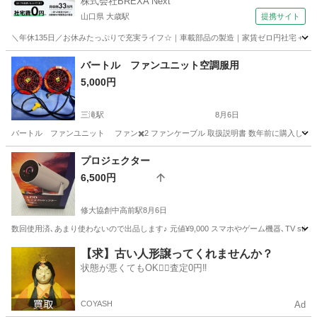
株式会社BREXA Next
山口県 大歳駅
提携サイト
＼年休135日／お休みたっぷりで充実ライフ☆｜車載部品の製造｜家賃ゼロ円社宅＋暮ら
山口
山口市
大歳駅
その他
バートル ファンユニット空調服用
5,000円
三滝駅
8月6日
バートル ファンユニット ファン✖️2 ファンケーブル 取扱説明書 数年前に購入し
広島
広島市
三滝駅
その他
プロジェクター
6,500円
修大協創中高前駅
8月6日
数回使用済､あまり使わないので出品します♪ 元値¥9,000 スマホやゲーム機器､TV stick
広島
広島市
修大協創中高前駅
【求】古い人形譲ってくれませんか？
状態が悪くてもOK🙆‍♀️査定0円‼️
プロジェクター、ホームシアター
プロジェクター
COYASH
Ad