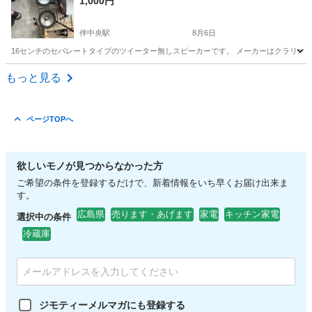
1,000円
伴中央駅
8月6日
16センチのセパレートタイプのツイーター無しスピーカーです。 メーカーはクラリオ
広島
広島市
伴中央駅
オーディオ
クラリオン
もっと見る
ページTOPへ
欲しいモノが見つからなかった方
ご希望の条件を登録するだけで、新着情報をいち早くお届け出来ま
す。
広島県
売ります・あげます
家電
キッチン家電
選択中の条件
冷蔵庫
ジモティーメルマガにも登録する