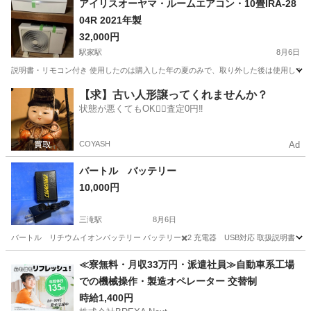
アイリスオーヤマ・ルームエアコン・10畳IRA-28
04R 2021年製
32,000円
駅家駅
8月6日
説明書・リモコン付き 使用したのは購入した年の夏のみで、取り外した後は使用しており
広島
福山市
駅家駅
季節、空調家電
冷媒
【求】古い人形譲ってくれませんか？
状態が悪くてもOK🙆‍♀️査定0円‼️
COYASH
Ad
バートル バッテリー
10,000円
三滝駅
8月6日
バートル リチウムイオンバッテリー バッテリー✖️2 充電器 USB対応 取扱説明書
広島
広島市
三滝駅
その他
≪寮無料・月収33万円・派遣社員≫自動車系工場
での機械操作・製造オペレーター 交替制
時給1,400円