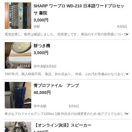
SHARP ワープロ WD-210 日本語ワードプロセッ
サ 書院
3,000円
伴駅
8月6日
電池交換し、動作は確認しました。 現状渡しです。 商品のキズ等の使用感については
広島
広島市
伴駅
その他
書院
餅つき機
3,000円
伴中央駅
8月6日
1997年式、購入時期不明。 取説、折れ目あり。 外箱、ぶれ汚れ等傷みかなりあり。 グ
広島
広島市
伴中央駅
キッチン家電
餅つき
青プロファイル アンプ
40,000円
伴中央駅
8月6日
希少なプロファイルアンプ1200sx 1個 外向きの仕様変更のため 他アプリでも出して
広島
広島市
伴中央駅
キッチン家電
仕様変更
【オンライン決済】スピーカー