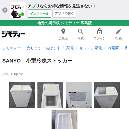
アプリならお得な情報を見逃さない！
インストール
アプリで開く
地元の掲示板 ジモティー 広島版
広島県
検索
ログイン
投稿
ジモティー
売ります・あげます
家電
キッチン家電
冷蔵庫
広
SANYO 小型冷凍ストッカー
投稿ID: 1qcr8q