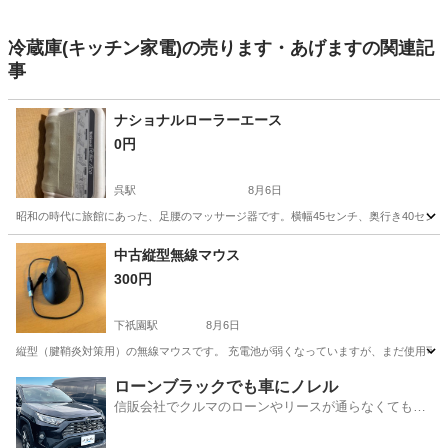
冷蔵庫(キッチン家電)の売ります・あげますの関連記
事
ナショナルローラーエース
0円
呉駅
8月6日
昭和の時代に旅館にあった、足腰のマッサージ器です。横幅45センチ、奥行き40センチ
広島
呉市
呉駅
美容家電
中古縦型無線マウス
300円
下祇園駅
8月6日
縦型（腱鞘炎対策用）の無線マウスです。 充電池が弱くなっていますが、まだ使用可能
広島
広島市
下祇園駅
その他
ローンブラックでも車にノレル
信販会社でクルマのローンやリースが通らなくてもク
ルマをご利用いただけるサービスがあります！