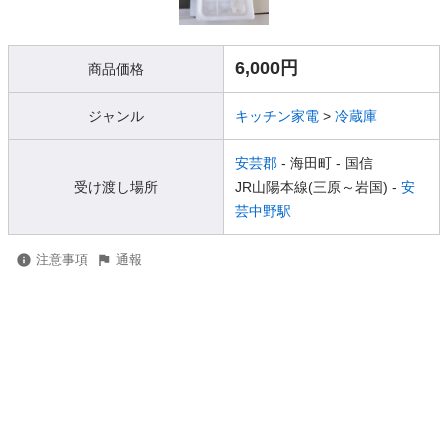
6,000円
商品価格
ジャンル
キッチン家電
>
冷蔵庫
安芸郡
- 海田町
- 国信
受け渡し場所
JR山陽本線(三原～岩国) -
安
芸中野駅
注意事項
通報