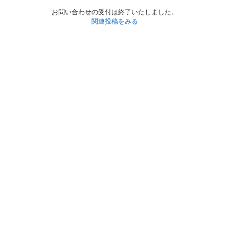
お問い合わせの受付は終了いたしました。
関連投稿をみる
初めての方へ
利用規約
プライバシーポリシー
プライバシー・ステートメント
健全化に資する運用方針
お問い合わせ
運営会社
サイトマップ
ご利用ガイド
フリーワードで探す
PC版で表示
都道府県選択
特定商取引法の表示
利用者情報の外部送信について
© 2011-
2026
Jmty, Inc.