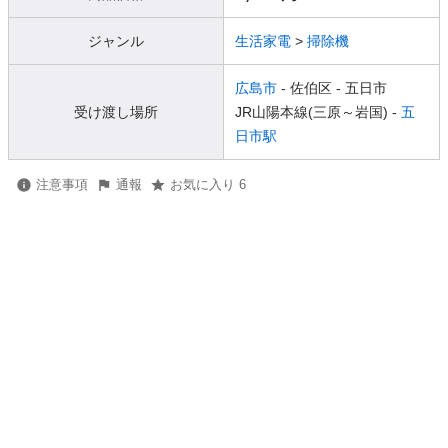
ジャンル
生活家電
>
掃除機
広島市
- 佐伯区
- 五日市
受け渡し場所
JR山陽本線(三原～岩国) -
五
日市駅
注意事項
通報
お気に入り 6