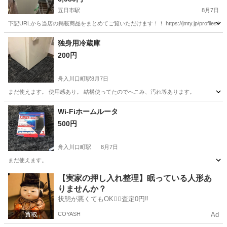
家電 西区 家電 東区 家電 中区 家電 安佐南
五日市駅
8月7日
区 家電 安佐北区 家電 安芸区 家電 府中町 家
下記URLから当店の掲載商品をまとめてご覧いただけます！！ https://jmty.jp/profiles/639922827f
電 海田町 家電 熊野町 家電 坂町 家電 廿日
広島
広島市
五日市駅
季節、空調家電
独身用冷蔵庫
市市 家電
200円
舟入川口町駅
8月7日
まだ使えます。 使用感あり。 結構使ってたのでへこみ、汚れ等あります。
広島
広島市
舟入川口町駅
キッチン家電
Wi-Fiホームルータ
500円
舟入川口町駅
8月7日
まだ使えます。
広島
広島市
舟入川口町駅
電話、ＦＡＸ
【実家の押し入れ整理】眠っている人形あ
りませんか？
状態が悪くてもOK🙆‍♀️査定0円‼️
COYASH
Ad