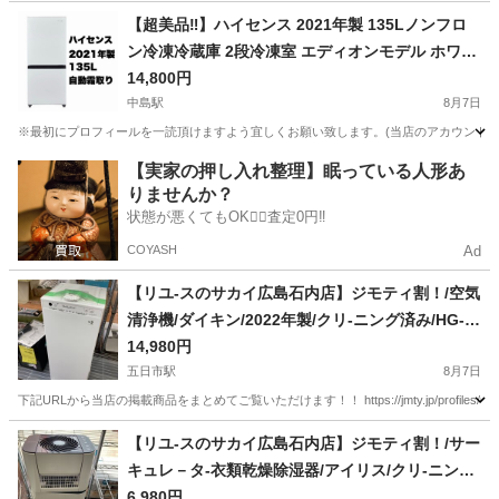
広島
広島市
玖村駅
テレビ
【超美品‼️】ハイセンス 2021年製 135Lノンフロ
ン冷凍冷蔵庫 2段冷凍室 エディオンモデル ホワイ
ト♪
14,800円
中島駅
8月7日
※最初にプロフィールを一読頂けますよう宜しくお願い致します。(当店のアカウントであ
広島
広島市
中島駅
キッチン家電
ハイセンス
【実家の押し入れ整理】眠っている人形あ
りませんか？
状態が悪くてもOK🙆‍♀️査定0円‼️
COYASH
Ad
【リユ-スのサカイ広島石内店】ジモティ割！/空気
清浄機/ダイキン/2022年製/クリ-ニング済み/HG-1
0752広島市 家電 佐伯区 家電 南区 家電 西区
14,980円
家電 東区 家電 中区 家電 安佐南区 家電 安
五日市駅
8月7日
佐北区 家電 安芸区 家電 府中町 家電 海田町
下記URLから当店の掲載商品をまとめてご覧いただけます！！ https://jmty.jp/profiles/639922827f
家電 熊野町 家電 坂町 家電 廿日市市 家電
広島
広島市
五日市駅
季節、空調家電
サカイ
【リユ-スのサカイ広島石内店】ジモティ割！/サー
キュレ－タ-衣類乾燥除湿器/アイリス/クリ-ニング
済み/HG-10751/広島市 家電 佐伯区 家電 南区
6,980円