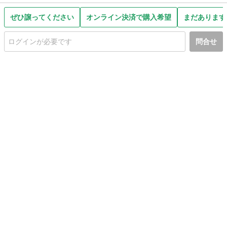
ぜひ譲ってください
オンライン決済で購入希望
まだあります
問合せ
初めての方へ
利用規約
プライバシーポリシー
プライバシー・ステートメント
健全化に資する運用方針
お問い合わせ
運営会社
サイトマップ
ご利用ガイド
フリーワードで探す
PC版で表示
都道府県選択
特定商取引法の表示
利用者情報の外部送信について