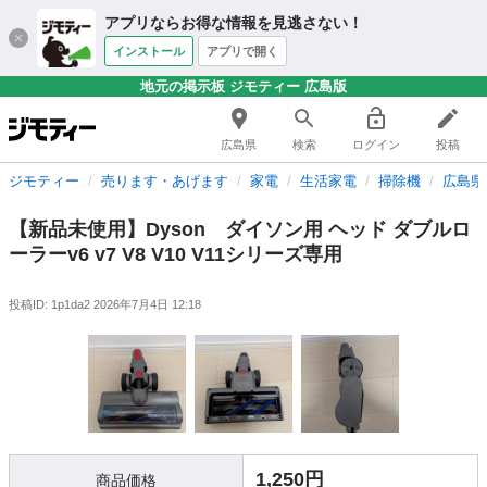
アプリならお得な情報を見逃さない！
インストール
アプリで開く
地元の掲示板 ジモティー 広島版
広島県
検索
ログイン
投稿
ジモティー
売ります・あげます
家電
生活家電
掃除機
広島県
【新品未使用】Dyson ダイソン用 ヘッド ダブルロ
ーラーv6 v7 V8 V10 V11シリーズ専用
投稿ID: 1p1da2
2026年7月4日 12:18
1,250円
商品価格