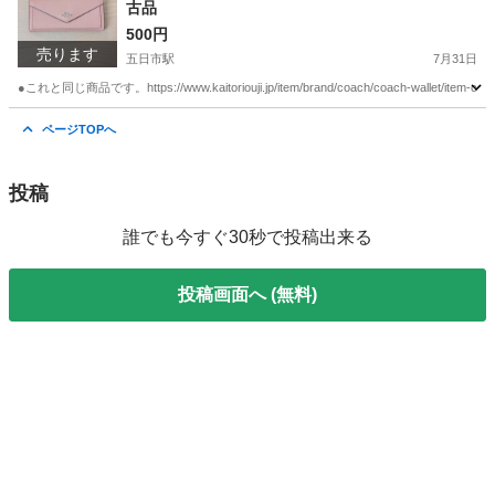
古品
500円
売ります
五日市駅
7月31日
●これと同じ商品です。https://www.kaitoriouji.jp/item/brand/coach/coach-wallet
広島
広島市
五日市駅
小物
COACH
ページTOPへ
投稿
誰でも今すぐ30秒で投稿出来る
投稿画面へ (無料)