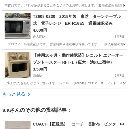
中古品です。 汚れが多少あることをご了承の上お願い致します。 通電確認済 店頭にも同
広島
広島市
生活家電
電動
T2608-0230 2018年製 東芝 ターンテーブル
式 電子レンジ ER-R16E5 通電確認済み
4,000円
舟入南駅
8月7日
・プロフィール確認必須です。 営業時間や注意事項等書いてます。 ・購入希望の方は取
広島
広島市
舟入南駅
キッチン家電
ターンテーブル
【使用10ヶ月・動作確認済】レコルト エアーオー
ブントースター RFT-1（広大・池の上宿舎）
3,500円
西条駅
8月7日
ご覧いただきありがとうございます。 レコルト（recolte）のエアーオーブントースター
広島
東広島市
西条駅
キッチン家電
エアー
もっと見る
s.a
さんのその他の投稿記事：
COACH【正規品】 コーチ 長財布 ピンク 中