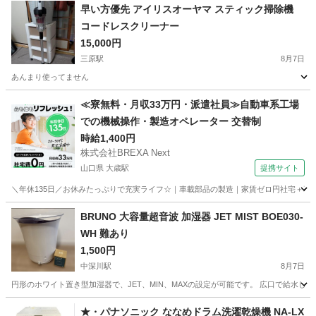
早い方優先 アイリスオーヤマ スティック掃除機
コードレスクリーナー
15,000円
三原駅
8月7日
あんまり使ってません
広島
三原市
三原駅
生活家電
≪寮無料・月収33万円・派遣社員≫自動車系工場
での機械操作・製造オペレーター 交替制
時給1,400円
株式会社BREXA Next
山口県 大歳駅
提携サイト
＼年休135日／お休みたっぷりで充実ライフ☆｜車載部品の製造｜家賃ゼロ円社宅＋暮ら
山口
山口市
大歳駅
その他
BRUNO 大容量超音波 加湿器 JET MIST BOE030-
WH 難あり
1,500円
中深川駅
8月7日
円形のホワイト置き型加湿器で、JET、MIN、MAXの設定が可能です。 広口で給水し
広島
広島市
中深川駅
季節、空調家電
BRUNO
★・パナソニック ななめドラム洗濯乾燥機 NA-LX