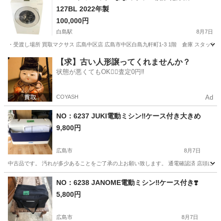
127BL 2022年製
100,000円
白島駅
8月7日
・受渡し場所 買取マクサス 広島中区店 広島市中区白島九軒町1-3 1階 倉庫 スタ
広島
広島市
白島駅
生活家電
【求】古い人形譲ってくれませんか？
状態が悪くてもOK🙆‍♀️査定0円‼️
COYASH
Ad
NO：6237 JUKI電動ミシン‼ケース付き️大きめ
9,800円
広島市
8月7日
中古品です。 汚れが多少あることをご了承の上お願い致します。 通電確認済 店頭にも同
広島
広島市
生活家電
NO：6238 JANOME電動ミシン‼️ケース付き❣️
5,800円
広島市
8月7日