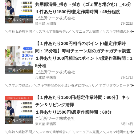
共用部清掃_掃き・拭き（ゴミ置き場含む）_45分
１件あたり1500円/想定作業時間：45分程度
ご近所ワーク株式会社
アルバイト
埼玉県 入間市
7月22日
＼年齢＆経験不問／＼スマホで簡単報告♪／ ＼マニュアル完備／＼スキマ時間のお小遣い稼
埼玉
入間市
その他
【１件あたり300円相当のポイント/想定作業時
間：15分程】寿司チェーン店のガチャガチャ調査
１件あたり300円相当のポイント/想定作業時間：1
5分程
アルバイト
ご近所ワーク株式会社
兵庫県 朝来市
7月17日
＼スマホで簡単♪／＼スキマ時間のお小遣い稼ぎにぴったり／ アプリダウンロードで即参
兵庫
朝来市
その他
ガチャガチャ
【１件あたり1500円/想定作業時間：60分】 キッ
チン＆リビング清掃
１件あたり1500円/想定作業時間：60分
ご近所ワーク株式会社
アルバイト
東京都 新宿区
5月14日
＼年齢＆経験不問／＼スマホで簡単報告♪／ ＼マニュアル完備／＼スキマ時間のお小遣い