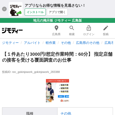
アプリならお得な情報を見逃さない！
インストール
アプリで開く
地元の掲示板 ジモティー 広島版
広島県
検索
ログイン
投稿
ジモティー
アルバイト
軽作業
その他
広島県のその他
広島市
【１件あたり3000円/想定作業時間：60分】 指定店舗
の接客を受ける覆面調査のお仕事
投稿ID: rec_gokinjowork_gokinjowork_283388
職種
その他