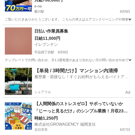
月給700,000円
e-ne
横川駅
8月8日
ご覧いただきありがとうございます。 こちらの求人はエアコンクリーニングや簡単なク
広島
広島市
横川駅
清掃
60万
日払い作業員募集
日給11,000円
イレブンテン
宇品四丁目駅
8月8日
テンプレートでの問い合わせ、月1.2度程度のあまり出れない方の問い合わせやめてくだ
広島
広島市
宇品四丁目駅
その他
単発
【単発 / 3時間だけ】マンション内清掃
履歴書・面接なし！すぐお給料がもらえるバイトアプ
リ
シェアフル
Ad
【人間関係のストレスゼロ】サボっていないか
「じーっと見るだけ」のシンプル業務！月収23万
円可のレア求人★（
時給1,250円
株式会社GROWAGENCY 福岡支社
廿日市市
8月7日