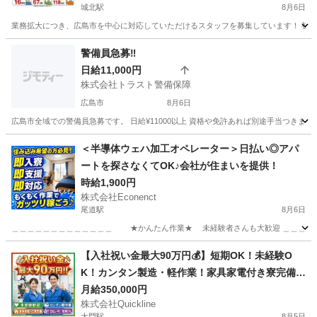
城北駅
8月6日
業務拡大につき、広島市を中心に対応していただけるスタッフを募集しています！ 初期費
広島
広島市
城北駅
軽作業
スタッフ
警備員急募‼️
日給11,000円
株式会社トラスト警備保障
広島市
8月6日
広島市全域での警備員急募です。 日給¥11000以上 資格や免許あれば別途手当つきます❗️ 
広島
広島市
警備員
＜半導体ウェハ加工オペレーター＞日払い◎アパ
ートを探さなくてOK♪会社が住まいを提供！
時給1,900円
株式会社Econenct
尾道駅
8月6日
＿＿＿＿＿＿＿＿＿＿＿＿＿ ★かんたん作業★ 未経験者さんも大歓迎 ＿＿＿＿＿＿
広島
尾道市
尾道駅
工場
給料日
【入社祝い金最大90万円💰】短期OK！未経験O
K！カンタン製造・軽作業！家具家電付き寮完備
🏠
月給350,000円
株式会社Quickline
大門駅
8月5日