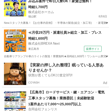
み込み案件で即日入寮OK！家賃は無料！
時給1,700円
株式会社ホーカム
福山駅
8月6日
Newスタッフ大募集！ 【お仕事内容例】 ・半導体の製造(組立・加工等) ・家電製造 
広島
福山市
福山駅
工場
スタッフ
≪月収29万円・派遣社員≫組立・加工・プレス
時給1,600円
株式会社BREXA Next
東広島市
提携サイト
自動車リアランプや車のライトの製造！寮費無料★高時給1,600円！ワンルーム寮完備
広島
東広島市
その他
【実家の押し入れ整理】眠っている人形あ
りませんか？
状態が悪くてもOK🙆‍♀️査定0円‼️
COYASH
Ad
【広島市】ロードサービス・鍵・エアコン・電気
工事スタッフ募集！業務委託｜未経験歓迎
1案件あたり7,000〜25,000円以上
合同会社フェンリス