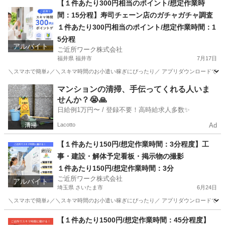
【１件あたり300円相当のポイント/想定作業時
間：15分程】寿司チェーン店のガチャガチャ調査
１件あたり300円相当のポイント/想定作業時間：1
5分程
アルバイト
ご近所ワーク株式会社
福井県 福井市
7月17日
＼スマホで簡単♪／＼スキマ時間のお小遣い稼ぎにぴったり／ アプリダウンロードで即参
福井
福井市
その他
マンションの清掃、手伝ってくれる人いま
せんか？😭🙏
日給例1万円〜 / 登録不要！高時給求人多数✨
Lacotto
Ad
【１件あたり150円/想定作業時間：3分程度】工
事・建設・解体予定看板・掲示物の撮影
１件あたり150円/想定作業時間：3分
ご近所ワーク株式会社
アルバイト
埼玉県 さいたま市
6月24日
＼スマホで簡単♪／＼スキマ時間のお小遣い稼ぎにぴったり／ アプリダウンロードで即参
埼玉
さいたま市
その他
1件
【１件あたり1500円/想定作業時間：45分程度】