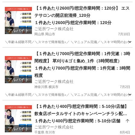
福島
福島市
その他
ガチャガチャ
【１件あたり2600円/想定作業時間：120分】 エス
テサロンの開店前清掃_120分
１件あたり2600円/想定作業時間：120分
ご近所ワーク株式会社
アルバイト
岡山県 岡山市
7月10日
＼年齢＆経験不問／＼スマホで簡単報告♪／ ＼マニュアル完備／＼スキマ時間のお小遣い稼
岡山
岡山市
その他
【１件あたり7000円/想定作業時間：1件完遂：3時
間程度】 草刈り&ゴミ集め_1件（3時間程度）
１件あたり7000円/想定作業時間：1件完遂：3時間
程度
アルバイト
ご近所ワーク株式会社
神奈川県 横浜市
7月2日
＼年齢＆経験不問／＼スマホで簡単報告♪／ ＼マニュアル完備／＼スキマ時間のお小遣い稼
神奈川
横浜市
その他
1件
【１件あたり400円/想定作業時間：5-10分/店舗】
飲食店ポータルサイトのキャンペーンチラシ配布
＆ご利用案内業務
１件あたり400円/想定作業時間：5-10分/店舗
ご近所ワーク株式会社
アルバイト
千葉県 市川市
8月4日