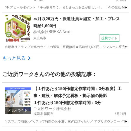
"🌟 アピールポイント 「手っ取り早く、まとまったお金が欲しい！」 「今の生活を抜け
広島
広島市
大門駅
工場
時給
≪月収29万円・派遣社員≫組立・加工・プレス
時給1,600円
株式会社BREXA Next
東広島市
提携サイト
自動車リアランプや車のライトの製造！寮費無料★高時給1,600円！ワンルーム寮完備
広島
東広島市
その他
もっと見る
ご近所ワーク
さんのその他の投稿記事：
【１件あたり150円/想定作業時間：3分程度】工
事・建設・解体予定看板・掲示物の撮影
１件あたり150円/想定作業時間：3分
ご近所ワーク株式会社
アルバイト
福岡県 福岡市
6月24日
＼スマホで簡単♪／＼スキマ時間のお小遣い稼ぎにぴったり／ アプリダウンロードで即参
福岡
福岡市
その他
1件