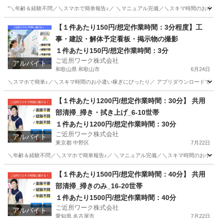
"＼年齢＆経験不問／＼スマホで簡単報告♪／ ＼マニュアル完備／＼スキマ時間のお小遣
千葉
市川市
その他
【１件あたり150円/想定作業時間：3分程度】工
事・建設・解体予定看板・掲示物の撮影
１件あたり150円/想定作業時間：3分
ご近所ワーク株式会社
アルバイト
和歌山県 和歌山市
6月24日
＼スマホで簡単♪／＼スキマ時間のお小遣い稼ぎにぴったり／ アプリダウンロードで即参
和歌山
和歌山市
その他
1件
【１件あたり1200円/想定作業時間：30分】 共用
部清掃_掃き・拭き上げ_6-10世帯
１件あたり1200円/想定作業時間：30分
ご近所ワーク株式会社
アルバイト
東京都 中野区
7月22日
＼年齢＆経験不問／＼スマホで簡単報告♪／ ＼マニュアル完備／＼スキマ時間のお小遣い稼ぎ
東京
中野区
その他
1件
【１件あたり1500円/想定作業時間：40分】 共用
部清掃_掃きのみ_16-20世帯
１件あたり1500円/想定作業時間：40分
ご近所ワーク株式会社
アルバイト
愛知県 名古屋市
7月22日