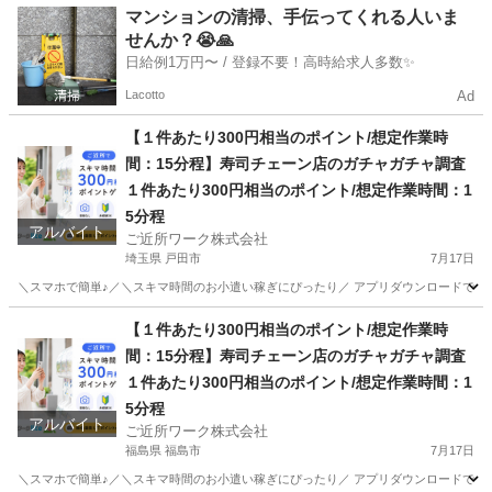
東京
新宿区
その他
1件
マンションの清掃、手伝ってくれる人いま
せんか？😭🙏
日給例1万円〜 / 登録不要！高時給求人多数✨
Lacotto
Ad
【１件あたり300円相当のポイント/想定作業時
間：15分程】寿司チェーン店のガチャガチャ調査
１件あたり300円相当のポイント/想定作業時間：1
5分程
アルバイト
ご近所ワーク株式会社
埼玉県 戸田市
7月17日
＼スマホで簡単♪／＼スキマ時間のお小遣い稼ぎにぴったり／ アプリダウンロードで即参
埼玉
戸田市
その他
ガチャガチャ
【１件あたり300円相当のポイント/想定作業時
間：15分程】寿司チェーン店のガチャガチャ調査
１件あたり300円相当のポイント/想定作業時間：1
5分程
アルバイト
ご近所ワーク株式会社
福島県 福島市
7月17日
＼スマホで簡単♪／＼スキマ時間のお小遣い稼ぎにぴったり／ アプリダウンロードで即参