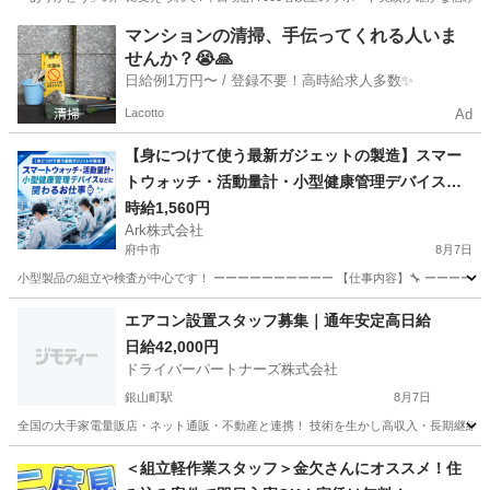
広島
広島市
広島駅
仕分け
ライン
マンションの清掃、手伝ってくれる人いま
せんか？😭🙏
日給例1万円〜 / 登録不要！高時給求人多数✨
Lacotto
Ad
【身につけて使う最新ガジェットの製造】スマー
トウォッチ・活動量計・小型健康管理デバイスな
どに関わるお仕事⌚✨
時給1,560円
Ark株式会社
府中市
8月7日
小型製品の組立や検査が中心です！ ーーーーーーーーーー 【仕事内容】🔧 ーーーーーー
広島
府中市
工場
スマートウォッチ
エアコン設置スタッフ募集｜通年安定高日給
日給42,000円
ドライバーパートナーズ株式会社
銀山町駅
8月7日
全国の大手家電量販店・ネット通販・不動産と連携！ 技術を生かし高収入・長期継続を！
広島
広島市
銀山町駅
軽作業
スタッフ
＜組立軽作業スタッフ＞金欠さんにオススメ！住