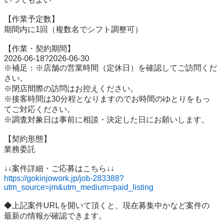
【作業予定数】

期間内に1回（複数名でシフト調整可）

【作業・契約期間】

2026-06-18?2026-06-30

※補足：※店舗の営業時間（定休日）を確認してご訪問くだ
さい。

※閉店間際の訪問はお控えください。

※接客時間は30分程となりますのでお時間のゆとりをもっ
てご対応ください。

※調査対象日は事前に相談・決定した日にお願いします。

【契約形態】

業務委託

https://gokinjowork.jp/job-283388?
utm_source=jm&utm_medium=paid_listing
◆上記案件URLを開いて頂くと、現在募集中かなど案件の
最新の情報が確認できます。
