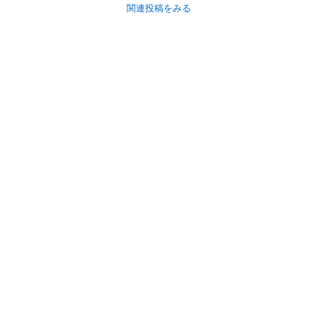
関連投稿をみる
初めての方へ
利用規約
プライバシーポリシー
プライバシー・ステートメント
健全化に資する運用方針
お問い合わせ
運営会社
サイトマップ
ご利用ガイド
フリーワードで探す
PC版で表示
都道府県選択
特定商取引法の表示
利用者情報の外部送信について
© 2011-
2026
Jmty, Inc.