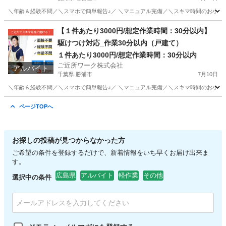
＼年齢＆経験不問／＼スマホで簡単報告♪／ ＼マニュアル完備／＼スキマ時間のお小遣い稼ぎ
愛知
名古屋市
その他
【１件あたり3000円/想定作業時間：30分以内】
駆けつけ対応_作業30分以内（戸建て）
１件あたり3000円/想定作業時間：30分以内
ご近所ワーク株式会社
アルバイト
千葉県 勝浦市
7月10日
＼年齢＆経験不問／＼スマホで簡単報告♪／ ＼マニュアル完備／＼スキマ時間のお小遣い稼
千葉
勝浦市
その他
1件
ページTOPへ
お探しの投稿が見つからなかった方
ご希望の条件を登録するだけで、新着情報をいち早くお届け出来ま
す。
広島県
アルバイト
軽作業
その他
選択中の条件