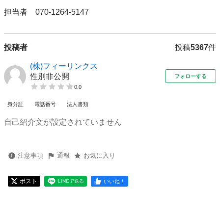
担当者　070‐1264-5147
投稿者
投稿
5367
件
(株)フィーリンクス
性別非公開
フォローする
0.0
身分証
電話番号
法人書類
自己紹介文が設定されていません
注意事項
通報
お気に入り
ポスト
いいね！
LINEで送る