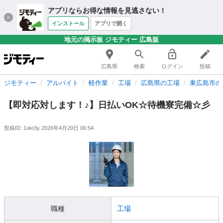
アプリならお得な情報を見逃さない！
インストール
アプリで開く
地元の掲示板 ジモティー 広島版
広島県
検索
ログイン
投稿
ジモティー
アルバイト
軽作業
工場
広島県の工場
東広島市の
【即対応対します！♪】日払いOK☆待機寮完備☆彡
投稿ID: 1okt3y
2026年4月20日 06:54
職種
工場