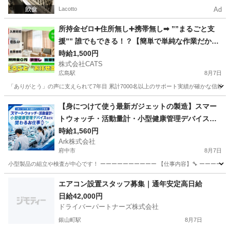
Lacotto
Ad
所持金ゼロ➕住所無し➕携帯無し➡︎ ””まるごと支
援”” 誰でもできる！？【簡単で単純な作業だから
安心！】-広島
時給1,500円
株式会社CATS
広島駅
8月7日
「ありがとう」の声に支えられて7年目 累計7000名以上のサポート実績が確かな信頼の証です🍀 ---------
広島
広島市
広島駅
仕分け
ライン
【身につけて使う最新ガジェットの製造】スマー
トウォッチ・活動量計・小型健康管理デバイスな
どに関わるお仕事⌚✨
時給1,560円
Ark株式会社
府中市
8月7日
小型製品の組立や検査が中心です！ ーーーーーーーーーー 【仕事内容】🔧 ーーーーーー
広島
府中市
工場
スマートウォッチ
エアコン設置スタッフ募集｜通年安定高日給
日給42,000円
ドライバーパートナーズ株式会社
銀山町駅
8月7日