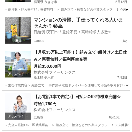
福岡県 うきは市
5月12日
＜高月収・即入寮可能：寮費無料！＞ 組み立て・検査などの作業スタッフ！！ ☆未経験でも
福岡
うきは市
工場
時給
マンションの清掃、手伝ってくれる人いま
せんか？😭🙏
日給例1万円〜 / 登録不要！高時給求人多数✨
Lacotto
Ad
【月収35万以上可能！】組み立て･組付け／土日休
み／寮費無料／福利厚生充実
月給350,000円
株式会社フィーリンクス
アルバイト
栃木県 栃木市
7月2日
＜主な作業内容＞ 組み立て： 手作業や電動ドライバーを使用して部品を取り付け バリ取
栃木
栃木市
工場
電動
【お電話1本で内定♪】日払いOK×待機寮完備☆
時給1,750円
株式会社フィーリンクス
アルバイト
広島市
6月10日
＜完全未経験OK・即就業可能！＞ 組み立て・検査などの作業スタッフ！！ ☆未経験でも高時給