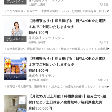
株式会社フィーリンクス
アルバイト
大阪府 大東市
7月2日
＜主な作業内容＞ 組み立て： 手作業や電動ドライバーを使用して部品を取り付け バリ取
大阪
大東市
工場
電動
【待機寮あり♪】即日稼げる！日払いOK☆お電話
１本でご対応いたします☆彡
時給1,700円
株式会社フィーリンクス
アルバイト
兵庫県 尼崎市
6月3日
＜完全未経験OK・即就業可能！＞ 組み立て・検査などの作業スタッフ！！ ☆未経験でも高時給
兵庫
尼崎市
工場
時給
【待機寮あり♪】即日稼げる！日払いOK☆お電話
１本でご対応いたします☆彡
時給1,600円
株式会社ライデル
アルバイト
鹿児島県 鹿屋市
5月12日
＜高月収・即入寮可能：寮費無料！＞ 組み立て・検査などの作業スタッフ！！ ☆未経験でも
鹿児島
鹿屋市
工場
時給
【月収35万以上可能！待機寮完備♪】組み立て･組
付けなど／土日休み／寮費無料／福利厚生充実
月給350,000円