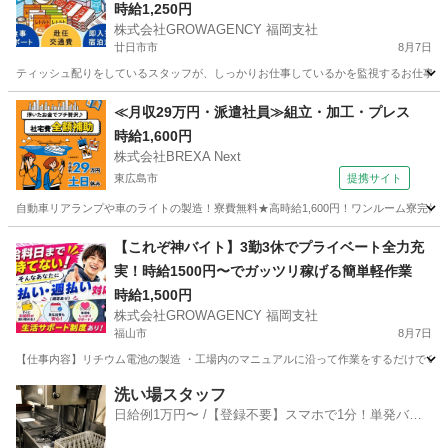
円可のレア求人★（
時給1,250円
株式会社GROWAGENCY 福岡支社
廿日市市
8月7日
ティッシュ配りをしているスタッフが、しっかりお仕事しているかを監視するお仕事！ カンタ
広島
廿日市市
その他
レア
≪月収29万円・派遣社員≫組立・加工・プレス
時給1,600円
株式会社BREXA Next
東広島市
提携サイト
自動車リアランプや車のライトの製造！寮費無料★高時給1,600円！ワンルーム寮完備
広島
東広島市
その他
【これぞ神バイト】3勤3休でプライベート全力充
実！時給1500円〜でガッツリ稼げる簡単軽作業
時給1,500円
株式会社GROWAGENCY 福岡支社
福山市
8月7日
【仕事内容】リチウム電池の製造 ・工場内のマニュアルに沿って作業をするだけでＯＫ！ 〜
広島
福山市
工場
ピンチ
洗い場スタッフ
日給例1万円〜 /【登録不要】スマホで1分！単発バイ
ト一括検索✨