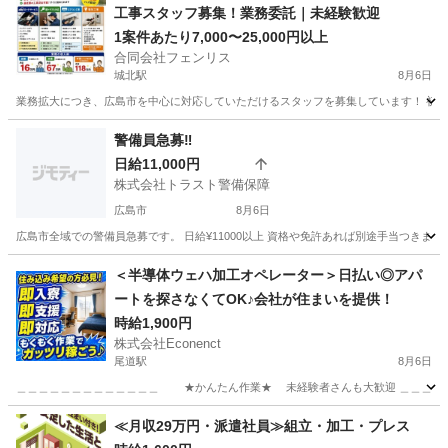
工事スタッフ募集！業務委託｜未経験歓迎
1案件あたり7,000〜25,000円以上
合同会社フェンリス
城北駅
8月6日
業務拡大につき、広島市を中心に対応していただけるスタッフを募集しています！ 初期費
広島
広島市
城北駅
軽作業
スタッフ
警備員急募‼️
日給11,000円
株式会社トラスト警備保障
広島市
8月6日
広島市全域での警備員急募です。 日給¥11000以上 資格や免許あれば別途手当つきます❗️ 
広島
広島市
警備員
＜半導体ウェハ加工オペレーター＞日払い◎アパ
ートを探さなくてOK♪会社が住まいを提供！
時給1,900円
株式会社Econenct
尾道駅
8月6日
＿＿＿＿＿＿＿＿＿＿＿＿＿ ★かんたん作業★ 未経験者さんも大歓迎 ＿＿＿＿＿＿
広島
尾道市
尾道駅
工場
給料日
≪月収29万円・派遣社員≫組立・加工・プレス