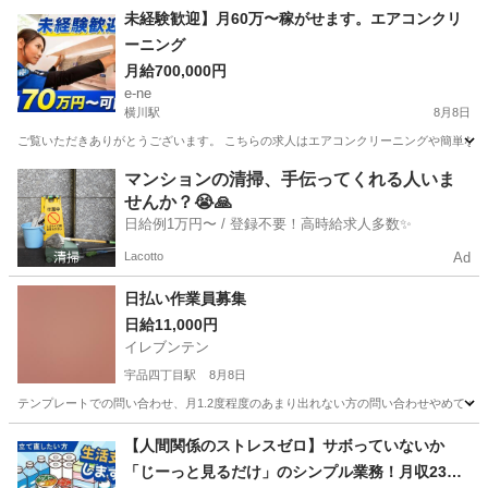
広島
広島市
白島駅
その他
スタッフ
未経験歓迎】月60万〜稼がせます。エアコンクリ
ーニング
月給700,000円
e-ne
横川駅
8月8日
ご覧いただきありがとうございます。 こちらの求人はエアコンクリーニングや簡単なク
広島
広島市
横川駅
清掃
60万
マンションの清掃、手伝ってくれる人いま
せんか？😭🙏
日給例1万円〜 / 登録不要！高時給求人多数✨
Lacotto
Ad
日払い作業員募集
日給11,000円
イレブンテン
宇品四丁目駅
8月8日
テンプレートでの問い合わせ、月1.2度程度のあまり出れない方の問い合わせやめてくだ
広島
広島市
宇品四丁目駅
その他
単発
【人間関係のストレスゼロ】サボっていないか
「じーっと見るだけ」のシンプル業務！月収23万