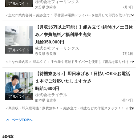
株式会社フィーリンクス
アルバイト
大分県 別府市
7月3日
＜主な作業内容例＞ 組み立て： 手作業や電動ドライバーを使用して部品を取り付け バリ
大分
別府市
工場
電動
【月収35万以上可能！】組み立て･組付け／土日休
み／寮費無料／福利厚生充実
月給350,000円
株式会社フィーリンクス
アルバイト
奈良県 奈良市
7月1日
＜主な作業内容＞ 組み立て： 手作業や電動ドライバーを使用して部品を取り付け バリ取
奈良
奈良市
工場
電動
【待機寮あり♪】即日稼げる！日払いOK☆お電話
１本でご対応いたします☆彡
時給1,600円
株式会社ライデル
アルバイト
熊本県 合志市
5月12日
＜高月収・即入寮可能：寮費無料！＞ 組み立て・検査などの作業スタッフ！！ ☆未経験でも
熊本
合志市
工場
時給
ページTOPへ
投稿