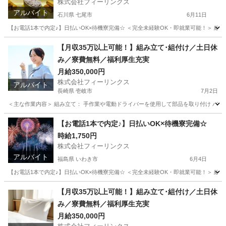
株式会社フィーリンクス
アルバイト
石川県 七尾市
6月11日
【お電話1本で内定♪】日払いOK×待機寮完備☆ ＜完全未経験OK・即就業可能！＞ 組み立て
石川
七尾市
工場
時給
【月収35万以上可能！】組み立て･組付け／土日休
み／寮費無料／福利厚生充実
月給350,000円
株式会社フィーリンクス
アルバイト
長崎県 壱岐市
7月2日
＜主な作業内容＞ 組み立て： 手作業や電動ドライバーを使用して部品を取り付け バリ取
長崎
壱岐市
工場
電動
【お電話1本で内定♪】日払いOK×待機寮完備☆
時給1,750円
株式会社フィーリンクス
アルバイト
福島県 いわき市
6月4日
【お電話1本で内定♪】日払いOK×待機寮完備☆ ＜完全未経験OK・即就業可能！＞ 組み立て
福島
いわき市
工場
時給
【月収35万以上可能！】組み立て･組付け／土日休
み／寮費無料／福利厚生充実
月給350,000円