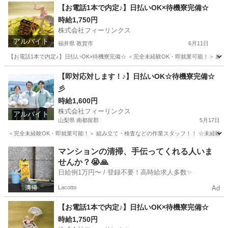
広島
広島市
工場
時給
【お電話1本で内定♪】日払いOK×待機寮完備☆
時給1,750円
株式会社フィーリンクス
アルバイト
福井県 敦賀市
6月11日
【お電話1本で内定♪】日払いOK×待機寮完備☆ ＜完全未経験OK・即就業可能！＞ 組み立て
福井
敦賀市
工場
時給
【即対応対します！♪】日払いOK☆待機寮完備☆
彡
時給1,600円
株式会社フィーリンクス
アルバイト
山梨県 南都留郡
5月17日
＜完全未経験OK・即就業可能！＞ 組み立て・検査などの作業スタッフ！！ ☆未経験でも高時給
山梨
南都留郡
工場
時給
マンションの清掃、手伝ってくれる人いま
せんか？😭🙏
日給例1万円〜 / 登録不要！高時給求人多数✨
Lacotto
Ad
【お電話1本で内定♪】日払いOK×待機寮完備☆
時給1,750円