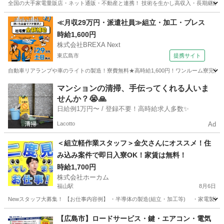
全国の大手家電量販店・ネット通販・不動産と連携！ 技術を生かし高収入・長期継続を！
広島
広島市
銀山町駅
軽作業
スタッフ
≪月収29万円・派遣社員≫組立・加工・プレス
時給1,600円
株式会社BREXA Next
東広島市
提携サイト
自動車リアランプや車のライトの製造！寮費無料★高時給1,600円！ワンルーム寮完備
広島
東広島市
その他
マンションの清掃、手伝ってくれる人いま
せんか？😭🙏
日給例1万円〜 / 登録不要！高時給求人多数✨
Lacotto
Ad
＜組立軽作業スタッフ＞金欠さんにオススメ！住
み込み案件で即日入寮OK！家賃は無料！
時給1,700円
株式会社ホーカム
福山駅
8月6日
Newスタッフ大募集！ 【お仕事内容例】 ・半導体の製造(組立・加工等) ・家電製造 
広島
福山市
福山駅
工場
スタッフ
【広島市】ロードサービス・鍵・エアコン・電気