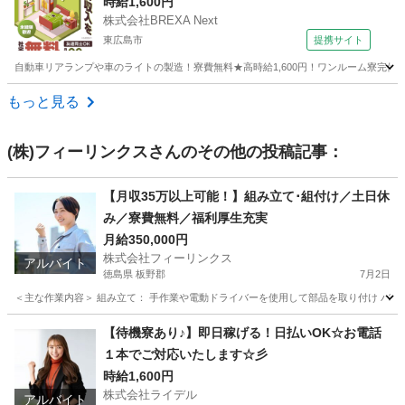
時給1,600円
株式会社BREXA Next
東広島市
提携サイト
自動車リアランプや車のライトの製造！寮費無料★高時給1,600円！ワンルーム寮完備
広島
東広島市
その他
もっと見る
(株)フィーリンクス
さんのその他の投稿記事：
【月収35万以上可能！】組み立て･組付け／土日休
み／寮費無料／福利厚生充実
月給350,000円
株式会社フィーリンクス
アルバイト
徳島県 板野郡
7月2日
＜主な作業内容＞ 組み立て： 手作業や電動ドライバーを使用して部品を取り付け バリ取
徳島
板野郡
工場
電動
【待機寮あり♪】即日稼げる！日払いOK☆お電話
１本でご対応いたします☆彡
時給1,600円
株式会社ライデル
アルバイト