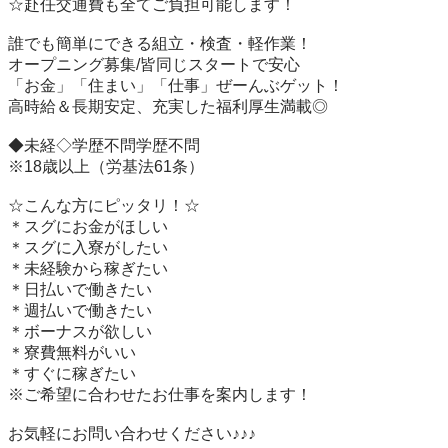
☆赴任交通費も全てご負担可能します！　　

誰でも簡単にできる組立・検査・軽作業！

オープニング募集/皆同じスタートで安心

「お金」「住まい」「仕事」ぜーんぶゲット！

高時給＆長期安定、充実した福利厚生満載◎

◆未経◇学歴不問学歴不問

※18歳以上（労基法61条）

☆こんな方にピッタリ！☆  

＊スグにお金がほしい 

＊スグに入寮がしたい

＊未経験から稼ぎたい

＊日払いで働きたい

＊週払いで働きたい

＊ボーナスが欲しい

＊寮費無料がいい

＊すぐに稼ぎたい

※ご希望に合わせたお仕事を案内します！

お気軽にお問い合わせください♪♪♪
