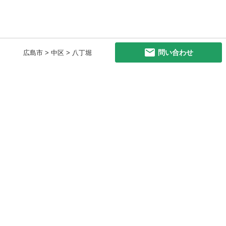
問い合わせ
広島市 > 中区 > 八丁堀
初めての方へ
利用規約
プライバシーポリシー
プライバシー・ステートメント
健全化に資する運用方針
お問い合わせ
運営会社
サイトマップ
ご利用ガイド
フリーワードで探す
PC版で表示
都道府県選択
特定商取引法の表示
利用者情報の外部送信について