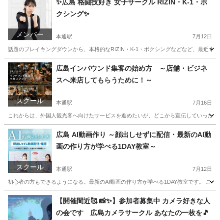
✨広島 格闘技好き 女子サークル RIZIN・K-1・ボ
クシング✨
アート
メンバー
本通駅
7月12日
話題のブレイキングダウンから、本格的なRIZIN・K-1・ボクシングなどなど、最近 
広島
広島市
本通駅
友達
東京
足立区
友達
広島インバウンド集客の始め方 ～店舗・ビジネ
スへ来店してもらうために！～
格闘技
スクール
本通駅
7月16日
これからは、外国人観光客へ向けたサービスを進めたいが、どこから宣伝していったらよ
広島
広島市
本通駅
その他
集客
広島 AI動画作り ～顔出しせずに配信・最新のAI動
画の作り方が学べる1DAY教室～
スクール
本通駅
7月12日
初心者の方もできるようになる。最新のAI動画の作り方が学べる1DAY教室です。 こんな
広島
広島市
本通駅
パソコン
アート
【開催間近🥰 📸✨】参加者募集中 カメラ好きな人
の会です 広島カメラサークル あなたの一枚を🎵