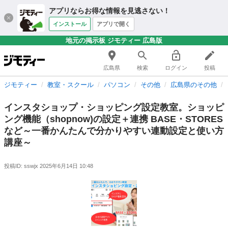
アプリならお得な情報を見逃さない！
インストール
アプリで開く
地元の掲示板 ジモティー 広島版
広島県
検索
ログイン
投稿
ジモティー
教室・スクール
パソコン
その他
広島県のその他
インスタショップ・ショッピング設定教室。ショッピ
ング機能（shopnow)の設定＋連携 BASE・STORES
など～一番かんたんで分かりやすい連動設定と使い方
講座～
投稿ID: sswjx
2025年6月14日 10:48