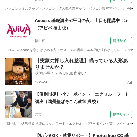
パソコンスキルアップ・パソコン、ITの資格講座なら「パソコン教室アビバ」。 全国直
広島
福山市
エクセル
Access 基礎講座≪平日の夜、土日も開講中！≫
（アビバ 福山校）
福山市
提携サイト
これからAccessを学びはじめる方にオススメの講座！基本的な操作からリレーションシ
広島
福山市
アクセス
【実家の押し入れ整理】眠っている人形あ
りませんか？
状態が悪くてもOK🙆‍♀️査定0円‼️
COYASH
Ad
【個別指導】パワーポイント・エクセル・ワード
講座（鷗州塾ぱそこん教室 呉校）
呉市
提携サイト
月謝制、少人数個別指導により、ワード・エクセル・パワーポイント等、マイクロソフトO
広島
呉市
その他
【初心者OK・就業サポート】Photoshop CC 基