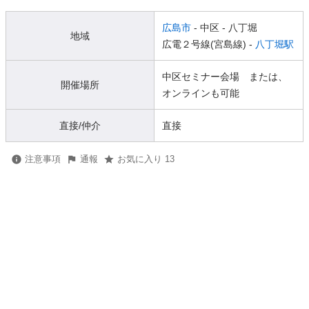
広島市
- 中区
- 八丁堀
地域
広電２号線(宮島線) -
八丁堀駅
中区セミナー会場 または、
開催場所
オンラインも可能
直接/仲介
直接
注意事項
通報
お気に入り 13