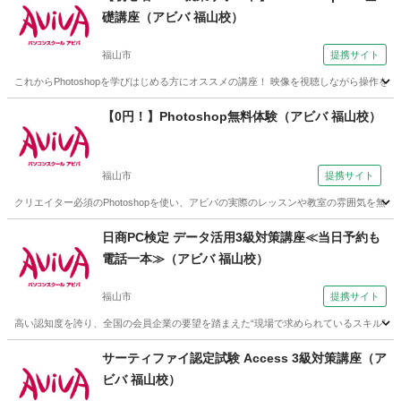
礎講座（アビバ 福山校）
福山市
提携サイト
これからPhotoshopを学びはじめる方にオススメの講座！ 映像を視聴しながら操作を
広島
福山市
Photoshop
【0円！】Photoshop無料体験（アビバ 福山校）
福山市
提携サイト
クリエイター必須のPhotoshopを使い、アビバの実際のレッスンや教室の雰囲気を
広島
福山市
その他
日商PC検定 データ活用3級対策講座≪当日予約も
電話一本≫（アビバ 福山校）
福山市
提携サイト
高い認知度を誇り、全国の会員企業の要望を踏まえた“現場で求められているスキル”、
広島
福山市
エクセル
サーティファイ認定試験 Access 3級対策講座（ア
ビバ 福山校）