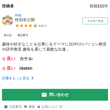
投稿者
投稿
111
件
ima
性別非公開
フォローする
4.5
(
17
)
身分証
電話番号
趣味や好きなことを仕事にをテーマに1DAYのパソコン教室
や語学教室 趣味を通じて素敵な出逢...
良い
カケル
良い
idaten
評価をもっと見る
問い合わせ
注意事項
通報
お気に入り 13