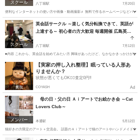
スクール
八丁堀駅
7月20日
便利なインターネットの使い方や画像・動画撮影♬ 無料で作るホームページなどパソコン活
広島
広島市
八丁堀駅
パソコン
50歳
英会話サークル ～楽しく気分転換できて、英語が
上達する～ 初心者の方大歓迎 毎週開催 広島英会
話サークル
スクール
八丁堀駅
7月12日
■内容 これから、英会話を始めてみたい方 興味があったけど、なかなかきっかけがなか
広島
広島市
八丁堀駅
英会話
クラス
【実家の押し入れ整理】眠っている人形あ
りませんか？
状態が悪くてもOK🙆‍♀️査定0円‼️
COYASH
Ad
母の日・父の日 Ａｉアートでお絵かき会 ～Cat
Lovers Club～
メンバー
本通駅
5月12日
猫好きの方限定のアート＋交流会。 話題のＡｉアートで猫のアートやハンドメイドを作り
広島
広島市
本通駅
その他
東京
足立区
その他