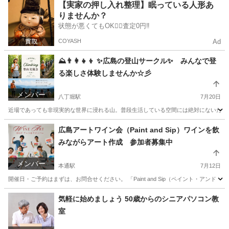
広島
広島市
八丁堀駅
パソコン
フォトショップ
【実家の押し入れ整理】眠っている人形あ
りませんか？
状態が悪くてもOK🙆‍♀️査定0円‼️
COYASH
Ad
⛰️👨‍👩‍👧‍👦 ✨広島の登山サークル✨ みんなで登
る楽しさ体験しませんか☆彡
メンバー
八丁堀駅
7月20日
近場であっても非現実的な世界に浸れる山。普段生活している空間には絶対にないたくさ
広島
広島市
八丁堀駅
友達
近場
広島アートワイン会（Paint and Sip）ワインを飲
みながらアート作成 参加者募集中
メンバー
本通駅
7月12日
開催日・ご予約はまずは、お問合せください。 「Paint and Sip（ペイント・アン
広島
広島市
本通駅
その他
広島
広島市
気軽に始めましょう 50歳からのシニアパソコン教
室
原爆ドーム前駅
その他
アート