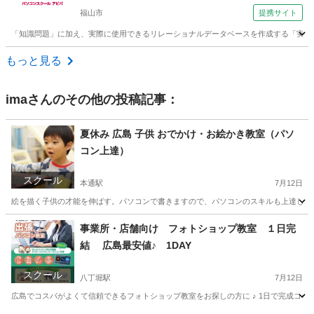
福山市
提携サイト
「知識問題」に加え、実際に使用できるリレーショナルデータベースを作成する「実技
広島
福山市
アクセス
もっと見る
ima
さんのその他の投稿記事：
夏休み 広島 子供 おでかけ・お絵かき教室（パソ
コン上達）
スクール
本通駅
7月12日
絵を描く子供の才能を伸ばす。パソコンで書きますので、パソコンのスキルも上達して 将
広島
広島市
本通駅
その他
オンライン
事業所・店舗向け フォトショップ教室 １日完
結 広島最安値♪ 1DAY
スクール
八丁堀駅
7月12日
広島でコスパがよくて信頼できるフォトショップ教室をお探しの方に ♪ 1日で完成コース