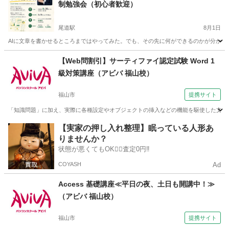
制勉強会（初心者歓迎）
尾道駅
8月1日
AIに文章を書かせるところまではやってみた。でも、その先に何ができるのかが分からな
広島
尾道市
尾道駅
パソコン
陸上競技場
【Web問割引】サーティファイ認定試験 Word 1
級対策講座（アビバ 福山校）
福山市
提携サイト
「知識問題」に加え、実際に各種設定やオブジェクトの挿入などの機能を駆使した文書
広島
福山市
ワード
【実家の押し入れ整理】眠っている人形あ
りませんか？
状態が悪くてもOK🙆‍♀️査定0円‼️
COYASH
Ad
Access 基礎講座≪平日の夜、土日も開講中！≫
（アビバ 福山校）
福山市
提携サイト