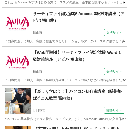
これからAccessを学びはじめる方にオススメの講座！基本的な操作からリレーションシ
広島
福山市
アクセス
サーティファイ認定試験 Access 3級対策講座（ア
ビバ 福山校）
福山市
提携サイト
「知識問題」に加え、実際に使用できるリレーショナルデータベースを作成する「実技
広島
福山市
アクセス
【Web問割引】サーティファイ認定試験 Word 1
級対策講座（アビバ 福山校）
福山市
提携サイト
「知識問題」に加え、実際に各種設定やオブジェクトの挿入などの機能を駆使した文書
広島
福山市
ワード
【楽しく学ぼう！】パソコン初心者講座（鷗州塾
ぱそこん教室 宮内校）
廿日市市
提携サイト
パソコンの基本操作（マウス操作・タイピング）から、Microsoft Officeで
広島
廿日市市
その他