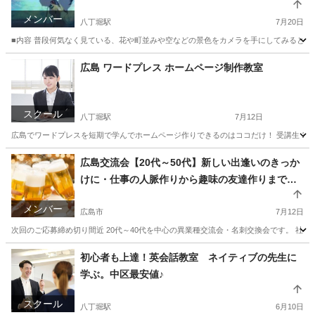
メンバー
八丁堀駅
7月20日
■内容 普段何気なく見ている、花や町並みや空などの景色をカメラを手にしてみるとそれ
広島
広島市
八丁堀駅
友達
景色
広島 ワードプレス ホームページ制作教室
スクール
八丁堀駅
7月12日
広島でワードプレスを短期で学んでホームページ作りできるのはココだけ！ 受講生 10
広島
広島市
八丁堀駅
パソコン
ワードプレス
広島交流会【20代～50代】新しい出逢いのきっか
けに・仕事の人脈作りから趣味の友達作りまで、
広島 出逢いに
メンバー
広島市
7月12日
次回のご応募締め切り間近 20代～40代を中心の異業種交流会・名刺交換会です。 社
広島
広島市
友達
和歌山
和歌山市
友達
人脈作り
初心者も上達！英会話教室 ネイティブの先生に
学ぶ。中区最安値♪
スクール
八丁堀駅
6月10日