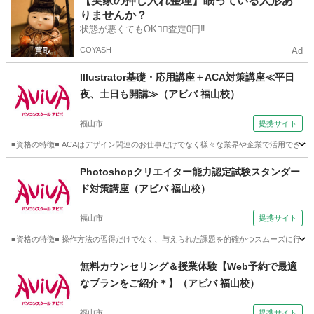
【実家の押し入れ整理】眠っている人形あ
りませんか？
状態が悪くてもOK🙆‍♀️査定0円‼️
COYASH
Ad
Illustrator基礎・応用講座＋ACA対策講座≪平日
夜、土日も開講≫（アビバ 福山校）
福山市
提携サイト
■資格の特徴■ ACAはデザイン関連のお仕事だけでなく様々な業界や企業で活用できるス
広島
福山市
ホームページ作成
Photoshopクリエイター能力認定試験スタンダー
ド対策講座（アビバ 福山校）
福山市
提携サイト
■資格の特徴■ 操作方法の習得だけでなく、与えられた課題を的確かつスムーズに行う力が試
広島
福山市
Webデザイナー
無料カウンセリング＆授業体験【Web予約で最適
なプランをご紹介＊】（アビバ 福山校）
福山市
提携サイト