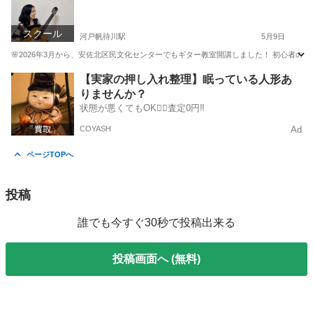
スクール
河戸帆待川駅
5月9日
🌸2026年3月から、安佐北区民文化センターでもギター教室開講しました！ 初心者の方大
広島
広島市
河戸帆待川駅
ギター
クラシックギター
【実家の押し入れ整理】眠っている人形あ
りませんか？
状態が悪くてもOK🙆‍♀️査定0円‼️
COYASH
Ad
ページTOPへ
投稿
誰でも今すぐ30秒で投稿出来る
投稿画面へ (無料)