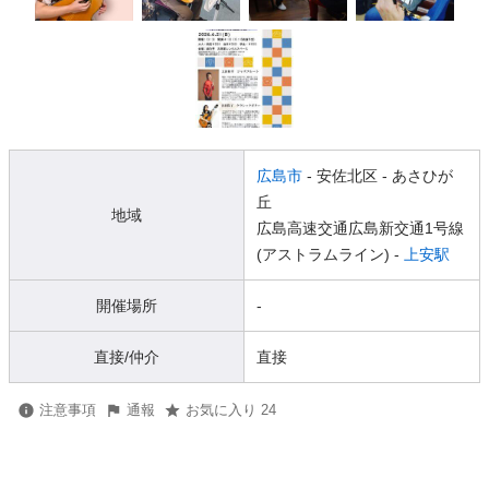
広島市
- 安佐北区
- あさひが
丘
地域
広島高速交通広島新交通1号線
(アストラムライン) -
上安駅
開催場所
-
直接/仲介
直接
注意事項
通報
お気に入り 24