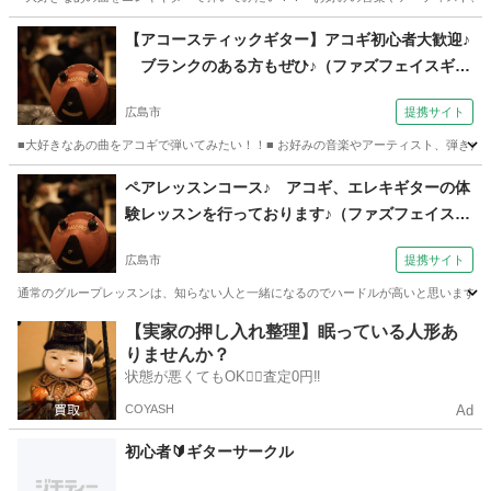
広島
広島市
ギター
【アコースティックギター】アコギ初心者大歓迎♪
ブランクのある方もぜひ♪（ファズフェイスギタ
ー教室 広島市しぞう通り校）
広島市
提携サイト
■大好きなあの曲をアコギで弾いてみたい！！■ お好みの音楽やアーティスト、弾きた
広島
広島市
ギター
ペアレッスンコース♪ アコギ、エレキギターの体
験レッスンを行っております♪（ファズフェイスギ
ター教室 広島市しぞう通り校）
広島市
提携サイト
通常のグループレッスンは、知らない人と一緒になるのでハードルが高いと思います。 
広島
広島市
ギター
【実家の押し入れ整理】眠っている人形あ
りませんか？
状態が悪くてもOK🙆‍♀️査定0円‼️
COYASH
Ad
初心者🔰ギターサークル