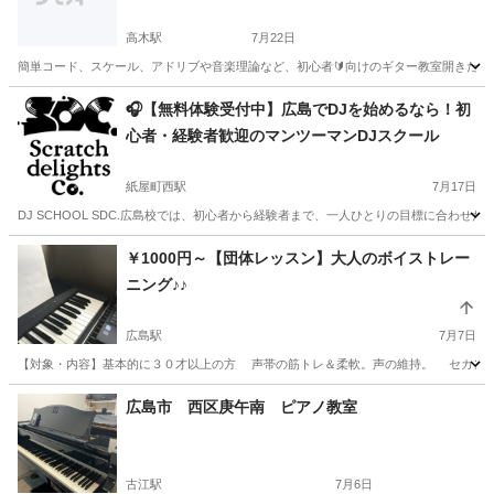
高木駅
7月22日
簡単コード、スケール、アドリブや音楽理論など、初心者🔰向けのギター教室開きたいと思っ
広島
府中市
高木駅
ギター
サークル
🎧【無料体験受付中】広島でDJを始めるなら！初
心者・経験者歓迎のマンツーマンDJスクール
紙屋町西駅
7月17日
DJ SCHOOL SDC.広島校では、初心者から経験者まで、一人ひとりの目標に合わ
広島
広島市
紙屋町西駅
その他
レッスン
￥1000円～【団体レッスン】大人のボイストレー
ニング♪♪
広島駅
7月7日
【対象・内容】基本的に３０才以上の方 声帯の筋トレ＆柔軟。声の維持。 セカ
広島
広島市
広島駅
ボーカル
先生
広島市 西区庚午南 ピアノ教室
古江駅
7月6日