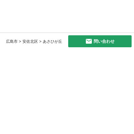
問い合わせ
広島市 > 安佐北区 > あさひが丘
初めての方へ
利用規約
プライバシーポリシー
プライバシー・ステートメント
健全化に資する運用方針
お問い合わせ
運営会社
サイトマップ
ご利用ガイド
フリーワードで探す
PC版で表示
都道府県選択