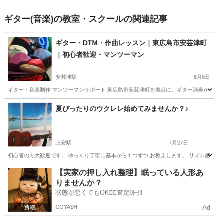
ギター(音楽)の教室・スクールの関連記事
ギター・DTM・作曲レッスン｜東広島市安芸津町
｜初心者歓迎・マンツーマン
安芸津駅
8月6日
ギター・音楽制作 マンツーマンサポート 東広島市安芸津町を拠点に、ギター演奏から作
広島
東広島市
安芸津駅
ギター
DTM
夏ぴったりのウクレレ始めてみませんか？♪
上安駅
7月27日
初心者の方大歓迎です。 ゆっくり丁寧に基本から１つずつ お教えします。 リズム感がな
広島
広島市
上安駅
ウクレレ
レッスン
【実家の押し入れ整理】眠っている人形あ
りませんか？
状態が悪くてもOK🙆‍♀️査定0円‼️
COYASH
Ad