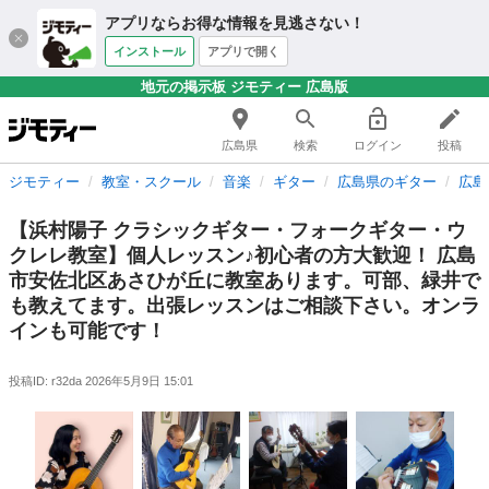
アプリならお得な情報を見逃さない！
インストール
アプリで開く
地元の掲示板 ジモティー 広島版
広島県
検索
ログイン
投稿
ジモティー
教室・スクール
音楽
ギター
広島県のギター
広島
【浜村陽子 クラシックギター・フォークギター・ウ
クレレ教室】個人レッスン♪初心者の方大歓迎！ 広島
市安佐北区あさひが丘に教室あります。可部、緑井で
も教えてます。出張レッスンはご相談下さい。オンラ
インも可能です！
投稿ID: r32da
2026年5月9日 15:01