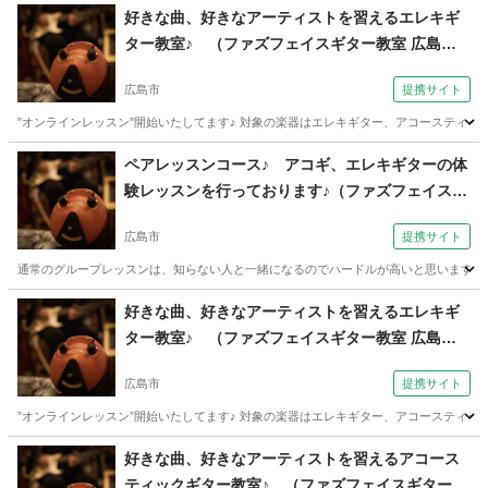
好きな曲、好きなアーティストを習えるエレキギ
ター教室♪ （ファズフェイスギター教室 広島市
しぞう通り校）
広島市
提携サイト
”オンラインレッスン”開始いたしてます♪ 対象の楽器はエレキギター、アコースティッ
広島
広島市
ギター
ペアレッスンコース♪ アコギ、エレキギターの体
験レッスンを行っております♪（ファズフェイスギ
ター教室 広島市しぞう通り校）
広島市
提携サイト
通常のグループレッスンは、知らない人と一緒になるのでハードルが高いと思います。 
広島
広島市
ギター
好きな曲、好きなアーティストを習えるエレキギ
ター教室♪ （ファズフェイスギター教室 広島市
しぞう通り校）
広島市
提携サイト
”オンラインレッスン”開始いたしてます♪ 対象の楽器はエレキギター、アコースティッ
広島
広島市
ギター
好きな曲、好きなアーティストを習えるアコース
ティックギター教室♪ （ファズフェイスギター教