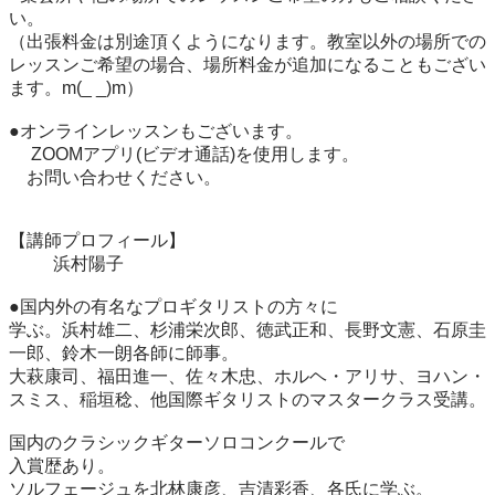
い。

（出張料金は別途頂くようになります。教室以外の場所での
レッスンご希望の場合、場所料金が追加になることもござい
ます。m(_ _)m）

●オンラインレッスンもございます。

     ZOOMアプリ(ビデオ通話)を使用します。

　お問い合わせください。

【講師プロフィール】

     　 浜村陽子

●国内外の有名なプロギタリストの方々に

学ぶ。浜村雄二、杉浦栄次郎、徳武正和、長野文憲、石原圭
一郎、鈴木一朗各師に師事。

大萩康司、福田進一、佐々木忠、ホルヘ・アリサ、ヨハン・
スミス、稲垣稔、他国際ギタリストのマスタークラス受講。

国内のクラシックギターソロコンクールで

入賞歴あり。

ソルフェージュを北林康彦、吉清彩香、各氏に学ぶ。
