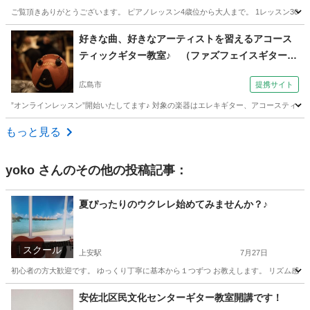
ご覧頂きありがとうございます。 ピアノレッスン4歳位から大人まで。 1レッスン30分×月
広島
広島市
古江駅
ピアノ
月謝
好きな曲、好きなアーティストを習えるアコース
ティックギター教室♪ （ファズフェイスギター教
室 広島市しぞう通り校）
広島市
提携サイト
”オンラインレッスン”開始いたしてます♪ 対象の楽器はエレキギター、アコースティッ
広島
広島市
ギター
もっと見る
yoko
さんのその他の投稿記事：
夏ぴったりのウクレレ始めてみませんか？♪
スクール
上安駅
7月27日
初心者の方大歓迎です。 ゆっくり丁寧に基本から１つずつ お教えします。 リズム感がな
広島
広島市
上安駅
ウクレレ
レッスン
安佐北区民文化センターギター教室開講です！