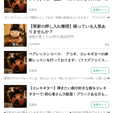
室 広島市しぞう通り校）
広島市
提携サイト
”オンラインレッスン”開始いたしてます♪ 対象の楽器はエレキギター、アコースティッ
広島
広島市
ギター
【実家の押し入れ整理】眠っている人形あ
りませんか？
状態が悪くてもOK🙆‍♀️査定0円‼️
COYASH
Ad
ペアレッスンコース♪ アコギ、エレキギターの体
験レッスンを行っております♪（ファズフェイスギ
ター教室 広島市しぞう通り校）
広島市
提携サイト
通常のグループレッスンは、知らない人と一緒になるのでハードルが高いと思います。 
広島
広島市
ギター
【エレキギター】弾きたい曲や好きな曲をエレキ
ギターで♪初心者さん大歓迎！ブランクある方もぜ
ひ♪（ファズフェイスギター教室 広島市しぞう通
広島市
提携サイト
り校）
■大好きなあの曲をエレキギターで弾いてみたい！！■ お好みの音楽やアーティスト、