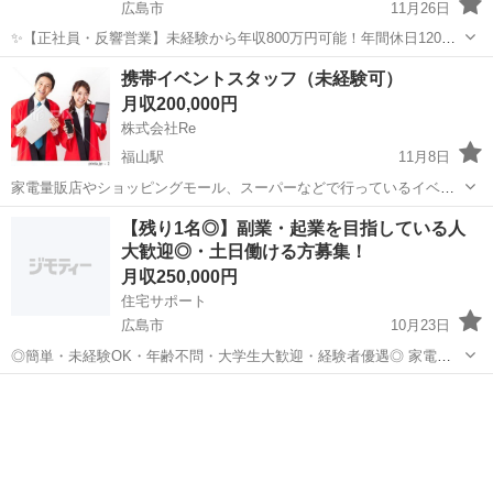
広島市
11月26日
✨【正社員・反響営業】未経験から年収800万円可能！年間休日120日
◎転勤なし ご覧いただきありがとうございます。 株式会社フィールド
広島
広島市
営業
未経験
携帯イベントスタッフ（未経験可）
リンクでは、**お問い合わせのあったお客様に対応する「反響営業」**
月収200,000円
を募集してい...
株式会社Re
福山駅
11月8日
家電量販店やショッピングモール、スーパーなどで行っているイベン
トスタッフの会社になります。 未経験でも可能。 経験者も大歓迎で
広島
福山市
福山駅
営業
未経験
【残り1名◎】副業・起業を目指している人
す。 ノルマはありませんが給料は能力、成果により上がります。 経験
大歓迎◎・土日働ける方募集！
者の初任給は要相談となります。
月収250,000円
住宅サポート
広島市
10月23日
◎簡単・未経験OK・年齢不問・大学生大歓迎・経験者優遇◎ 家電量
販店の中で、キャッチャー（お客様に声かけ）としての簡単なお仕事
広島
広島市
販売
未経験
です♪ 具体的な仕事内容 └チケット配り └料金説明（基本上司が対応
しますが、日常...