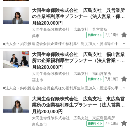
大同生命保険株式会社 広島支社 呉営業所
の企業福利厚生プランナー（法人営業・保…
月給200,000円
大同生命保険株式会社 広島支社 呉営業所
7月18日
提携サイト
呉市
■法人会・納税推進協会会員企業様の福利厚生制度加入・脱退等の手続
きなどをお任せします。 家庭訪問ではなく、会員である法人企業様へ
広島
呉市
代理店営業
大同生命保険株式会社 広島支社 福山営業
と出向き、当社のお薦めするプランのご案内などがメイン。個人宅訪
所の企業福利厚生プランナー（法人営業・…
問や知人・友人への保険勧誘は一切あ...
月給200,000円
大同生命保険株式会社 広島支社 福山営業所
7月18日
提携サイト
福山市
■法人会・納税推進協会会員企業様の福利厚生制度加入・脱退等の手続
きなどをお任せします。 家庭訪問ではなく、会員である法人企業様へ
広島
福山市
代理店営業
大同生命保険株式会社 広島支社 東広島営
と出向き、当社のお薦めするプランのご案内などがメイン。個人宅訪
業所の企業福利厚生プランナー（法人営業…
問や知人・友人への保険勧誘は一切あ...
月給200,000円
大同生命保険株式会社 広島支社 東広島営業所
7月18日
提携サイト
東広島市