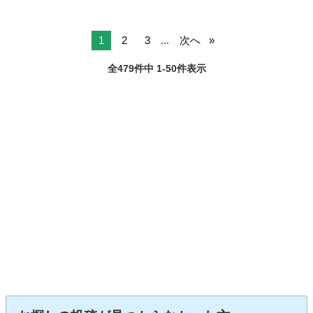
1
2
3
...
次へ
全479件中 1-50件表示