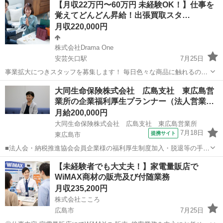
【月収22万円〜60万円 未経験OK！】仕事を
関するお悩みを聴取するなどの接客対応 【資格】 学歴不問 / 未経験
覚えてどんどん昇給！出張買取スタ…
OK ...
月収220,000円
株式会社Drama One
安芸矢口駅
7月25日
事業拡大につきスタッフを募集します！ 毎日色々な商品に触れるので
とても楽しいですよ！ 物に詳しくなるので普段の私生活にもすごく役
広島
広島市
安芸矢口駅
その他
出張買取
大同生命保険株式会社 広島支社 東広島営
立ちます！ 私生活で役立つ方法やお得情報などもスタッフには特別教
業所の企業福利厚生プランナー（法人営業…
えます(内緒) また...
月給200,000円
大同生命保険株式会社 広島支社 東広島営業所
7月18日
提携サイト
東広島市
■法人会・納税推進協会会員企業様の福利厚生制度加入・脱退等の手続
きなどをお任せします。 家庭訪問ではなく、会員である法人企業様へ
広島
東広島市
代理店営業
【未経験者でも大丈夫！】家電量販店で
と出向き、当社のお薦めするプランのご案内などがメイン。個人宅訪
WiMAX商材の販売及び付随業務
問や知人・友人への保険勧誘は一切あ...
月収235,200円
株式会社こころ
広島市
7月25日