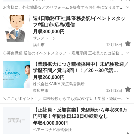
お客様に、外壁塗装などのリフォームを提案するお仕事になります。
✳完全歩合制(フルコミッション) お休みは自由 直行直帰あり 1契約
広島
福山市
大門駅
販売
フルコミッション
週4日勤務/正社員/業務委託/イベントスタッ
約5万～20万 独立目指す方大歓迎‼ 最短3年で独立可能
フ/福山市/広島/通信
月収300,000円
サンストーン
福山市
12月15日
◇募集職種 通信のイベントスタッフ ・雇用形態 正社員または業務委
託 ・木金土日の週4日勤務 ・（週4日の場合）日給15000円 ※1ヶ月
広島
福山市
その他
業務委託
【業績拡大につき積極採用中】未経験歓迎／
OJT期間あり ・月18～20日出勤で270,000～300,000円 ...
学歴不問／賞与3回！！／20～30代活…
月収260,000円
株式会社KAIKA 東広島営業所
東広島市
12月12日
＼ここがポイント！／ ◎未経験からでも始めやすい！学歴・経験一切
不問！ ◎ほとんどの方が未経験スタート！充実の研修で安心デビュー
広島
東広島市
営業
未経験
【正社員・反響営業】未経験から年収800万
◎ ◎賞与年3回！あなたの頑張りをしっかり評価します！ ＜仕事内容
円可能！年間休日120日◎転勤なし
＞ 仮設トイレ・...
年収4,000,000円
ベアーズナビ株式会社