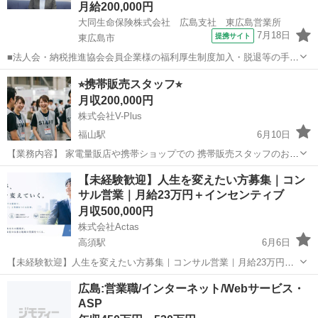
月給200,000円
大同生命保険株式会社 広島支社 東広島営業所
7月18日
提携サイト
東広島市
■法人会・納税推進協会会員企業様の福利厚生制度加入・脱退等の手続
きなどをお任せします。 家庭訪問ではなく、会員である法人企業様へ
広島
東広島市
代理店営業
⭐︎携帯販売スタッフ⭐︎
と出向き、当社のお薦めするプランのご案内などがメイン。個人宅訪
月収200,000円
問や知人・友人への保険勧誘は一切あ...
株式会社V-Plus
福山駅
6月10日
【業務内容】 家電量販店や携帯ショップでの 携帯販売スタッフのお仕
事になります！ 主にお客様に携帯のお困りごとが ないかのお声がけな
広島
福山市
福山駅
営業
未経験
【未経験歓迎】人生を変えたい方募集｜コン
どをして頂くお仕事です！ 試用期間はほとんどの場合弊社スタッフと
サル営業｜月給23万円＋インセンティブ
一緒に活動...
月収500,000円
株式会社Actas
高須駅
6月6日
【未経験歓迎】人生を変えたい方募集｜コンサル営業｜月給23万円＋
インセンティブ 給与：月給23万円～＋高額インセンティブ 勤務地：全
広島
広島市
高須駅
営業
未経験
広島:営業職/インターネット/Webサービス・
国（直行直帰OK） 雇用形態：正社員
ASP
━━━━━━━━━━━━━━━ 「もっと稼ぎたい...