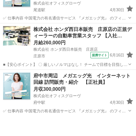
株式会社オフィスグローヴ
尾道駅
4月30日
✅ 仕事内容 中国電力の有名通信サービス 『メガエッグ光』 のフィー
ルドセールスをお任せします！ お客様宅を訪問し、サービスのご案
広島
尾道市
尾道駅
販売
未経験
株式会社 ホンダ西日本販売 庄原店の正規デ
内・営業 営業手法は自由！ ポスティングや訪問営業など、あなたの
ィーラーの自動車営業スタッフ 【入社…
スタイ...
月給260,000円
株式会社 ホンダ西日本販売 庄原店
6月16日
提携サイト
庄原市
■【安心ポイント】 〇 厳しいノルマはなし！ チームで目標を目指しま
す。 〇 飛び込み営業は一切なく ご来店への対応が中心です。 〇 転勤
広島
庄原市
内勤営業
府中市周辺 メガエッグ光 インターネット
がないため地元で 腰を据えて長く働けます。 〇 クルマの知識ゼロで
回線 訪問販売・紹介 【正社員】
も 充実の研修で安心...
月収300,000円
株式会社オフィスグローヴ
府中駅
4月30日
✅ 仕事内容 中国電力の有名通信サービス 『メガエッグ光』 のフィー
ルドセールスをお任せします！ お客様宅を訪問し、サービスのご案
広島
府中市
府中駅
販売
未経験
内・営業 営業手法は自由！ ポスティングや訪問営業など、あなたの
スタイ...