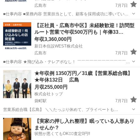
広島市
7月7日
■仕事内容 ■業務内容 営業担当として、顧客を採用成功に導いていた
だきます。具体的には下記のような業務をご担当いただきます。 ・採
広島
広島市
営業
未経験
【正社員・広島市中区】未経験歓迎！訪問型
用活動を行っている企業へ電話・DM等で当社サービスをアプローチ
ルート営業で年収500万円も｜年俸33…
・求める人材及び採...
年収3,360,000円
新日本住設WEST株式会社
広島市
7月7日
■仕事内容 ★飛び込み・テレアポなし！ ￣￣￣￣￣￣￣￣￣￣￣￣￣
アポイント取得済み×提携先のハウスメーカーで住宅を購入したお客様
広島
広島市
営業
未経験
★年収例 1350万円／31歳【営業系総合職】
を1日最大3件訪問。住宅点検を通じてお客様との信頼関係を深め、太
★年休132日 広島
陽光発電システムや蓄電...
月収255,000円
株式会社トップ
袋町駅
7月7日
営業系総合職【広島】 ＼＼たっぷり休めて、プライベートも
充実できる当社に来ませんか？／／ オフィスやお店の経費
広島
広島市
袋町駅
営業
営業職
【実家の押し入れ整理】眠っている人形あり
削減を提案する 「トータルオフィスプランナー」の当社。 全国に多数
ませんか？
支店・営業...
状態が悪くてもOK🙆‍♀️査定0円‼️