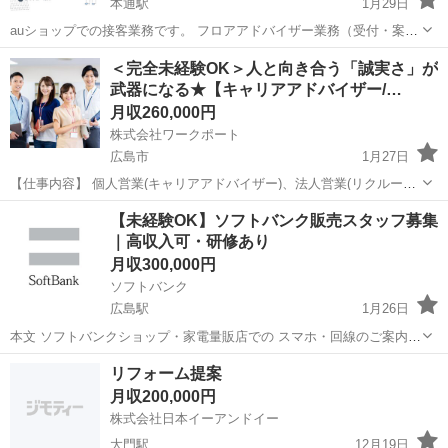
本通駅
1月29日
auショップでの接客業務です。 フロアアドバイザー業務（受付・案
内） 窓口カウンター業務（各種お手続き、ご利用に関する相談等） 携
広島
広島市
本通駅
販売
業務
＜完全未経験OK＞人と向き合う「誠実さ」が
帯・その他販売業務（新規受付、機種変更等） アフターフォロー業務
武器になる★【キャリアアドバイザー/…
（操作方法案内、サ...
月収260,000円
株式会社ワークポート
広島市
1月27日
【仕事内容】 個人営業(キャリアアドバイザー)、法人営業(リクルーテ
ィングアドバイザー)の何れかの業務をお任せします。 ※どの業務を担
広島
広島市
ルートセールス
未経験
【未経験OK】ソフトバンク販売スタッフ募集
当するかは面接及び研修での適性を見て判断します。 ■個人営業
｜高収入可・研修あり
(CA)： キャリ...
月収300,000円
ソフトバンク
広島駅
1月26日
本文 ソフトバンクショップ・家電量販店での スマホ・回線のご案内ス
タッフを募集しています。 【仕事内容】 ・ご来店された方に声をかけ
広島
広島市
広島駅
販売
未経験
リフォーム提案
る ・スマートフォン、料金プランのご案内 【応募条件】 ・18歳以上
月収200,000円
・未経験OK ・学...
株式会社日本イーアンドイー
大門駅
12月19日