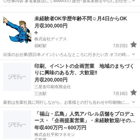
◎仕事内容 家電量販店にてWiMAXの 販売･接客業務を中心にお任せし
ます。 ＜具体的には＞ ・新規受付 ・機種変更 ・商品や料金プランの
広島
広島市
販売
業務
説明 ・セット商品のオススメ （ス...
未経験者OK学歴年齢不問☺️月4日からOK
月収300,000円
株式会社ディアス
胡町駅
7月23日
出張のお仕事(西日本メイン) いろんなところに行きたい方 オフの時間
は旅行感覚です☺️ 宿泊費用、営業日のお昼代かかりません。 月4日〜
広島
広島市
胡町駅
ルートセールス
未経験
印刷、イベントの企画営業 地域のまちづく
(移動日込み) 事業拡大により従業員大募集☺️ 営業や販売未経験の方で
りに興味のある方、大歓迎‼
も丁寧に研修を行う...
月収200,000円
三星舎印刷有限会社
三次駅
7月19日
最初は先輩社員に同行しながら、お客様との打ち合わせや印刷物につ
いて学んでいただきます。その後は営業活動に加え、イベントの企
広島
三次市
三次駅
その他
「福山・広島」人気アパレル店舗をプロデュ
画・準備・会場設営・運営にも携わります。将来的には、お客様との
ース・「企画提案営業」・未経験歓迎/その…
打ち合わせからイベント全体の進行管理まで...
年収400万円～600万円
株式会社平和マネキン
広島県