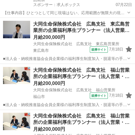
スポンサー：求人ボックス
07月22日
【仕事内容】ひとつとして同じ現場はない、応用範囲が無限大の現場
であなたのセンスを活かした提案営業をしてみませんか 仕事内容:
正社員
大同生命保険株式会社 広島支社 東広島営
「遊び心が武器になる?!」 DIORやGUCCIなど人気アパレルの店舗演
業所の企業福利厚生プランナー（法人営業…
出を企画・提案していきます! ・...
月給200,000円
大同生命保険株式会社 広島支社 東広島営業所
7月18日
提携サイト
東広島市
■法人会・納税推進協会会員企業様の福利厚生制度加入・脱退等の手続
きなどをお任せします。 家庭訪問ではなく、会員である法人企業様へ
広島
東広島市
代理店営業
大同生命保険株式会社 広島支社 福山営業
と出向き、当社のお薦めするプランのご案内などがメイン。個人宅訪
所の企業福利厚生プランナー（法人営業・…
問や知人・友人への保険勧誘は一切あ...
月給200,000円
大同生命保険株式会社 広島支社 福山営業所
7月18日
提携サイト
福山市
■法人会・納税推進協会会員企業様の福利厚生制度加入・脱退等の手続
きなどをお任せします。 家庭訪問ではなく、会員である法人企業様へ
広島
福山市
代理店営業
大同生命保険株式会社 広島支社 福山営業
と出向き、当社のお薦めするプランのご案内などがメイン。個人宅訪
所の企業福利厚生プランナー（法人営業・…
問や知人・友人への保険勧誘は一切あ...
月給200,000円