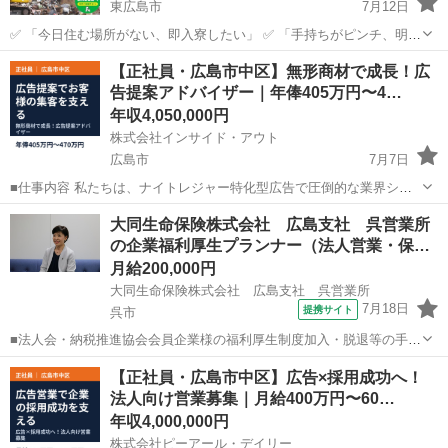
東広島市
7月12日
✅ 「今日住む場所がない、即入寮したい」 ✅ 「手持ちがピンチ、明日
日払いが欲しい」 ✅ 「経験ないけど、とにかく稼ぎたい」 私たちに
広島
東広島市
その他
スクラップ
【正社員・広島市中区】無形商材で成長！広
ご相談いただければ、そんなあなたの希望に合わせて、 面談を即日で
告提案アドバイザー｜年俸405万円〜4…
設定します🤝 ...
年収4,050,000円
株式会社インサイド・アウト
広島市
7月7日
■仕事内容 私たちは、ナイトレジャー特化型広告で圧倒的な業界シェ
アを占め、右肩上がりの成長を続ける「インサイド・アウトグルー
広島
広島市
営業
サイト
大同生命保険株式会社 広島支社 呉営業所
プ」。 月間23億PV・1日訪問者数450万人・リピート率95％以上と驚
の企業福利厚生プランナー（法人営業・保…
異の数字を誇る「シティヘ...
月給200,000円
大同生命保険株式会社 広島支社 呉営業所
7月18日
提携サイト
呉市
■法人会・納税推進協会会員企業様の福利厚生制度加入・脱退等の手続
きなどをお任せします。 家庭訪問ではなく、会員である法人企業様へ
広島
呉市
代理店営業
【正社員・広島市中区】広告×採用成功へ！
と出向き、当社のお薦めするプランのご案内などがメイン。個人宅訪
法人向け営業募集｜月給400万円〜60…
問や知人・友人への保険勧誘は一切あ...
年収4,000,000円
株式会社ピーアール・デイリー