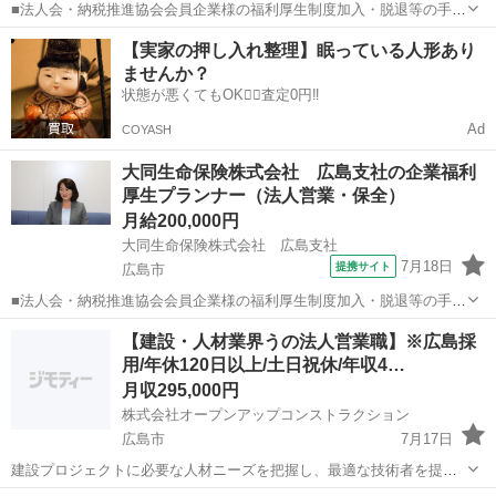
■法人会・納税推進協会会員企業様の福利厚生制度加入・脱退等の手続
きなどをお任せします。 家庭訪問ではなく、会員である法人企業様へ
広島
東広島市
代理店営業
【実家の押し入れ整理】眠っている人形あり
と出向き、当社のお薦めするプランのご案内などがメイン。個人宅訪
ませんか？
問や知人・友人への保険勧誘は一切あ...
状態が悪くてもOK🙆‍♀️査定0円‼️
Ad
COYASH
大同生命保険株式会社 広島支社の企業福利
厚生プランナー（法人営業・保全）
月給200,000円
大同生命保険株式会社 広島支社
7月18日
提携サイト
広島市
■法人会・納税推進協会会員企業様の福利厚生制度加入・脱退等の手続
きなどをお任せします。 家庭訪問ではなく、会員である法人企業様へ
広島
広島市
代理店営業
【建設・人材業界うの法人営業職】※広島採
と出向き、当社のお薦めするプランのご案内などがメイン。個人宅訪
用/年休120日以上/土日祝休/年収4…
問や知人・友人への保険勧誘は一切あ...
月収295,000円
株式会社オープンアップコンストラクション
広島市
7月17日
建設プロジェクトに必要な人材ニーズを把握し、最適な技術者を提
案・就業後のフォローまで行います。人と企業をつなぎ、社会インフ