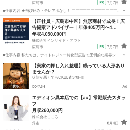
広島市
7月7日
■仕事内容 ★飛び込み・テレアポなし！ ￣￣￣￣￣￣￣￣￣￣￣￣￣
アポイント取得済み×提携先のハウスメーカーで住宅を購入したお客様
広島
広島市
営業
未経験
【正社員・広島市中区】無形商材で成長！広
を1日最大3件訪問。住宅点検を通じてお客様との信頼関係を深め、太
告提案アドバイザー｜年俸405万円〜4…
陽光発電システムや蓄電...
年収4,050,000円
株式会社インサイド・アウト
広島市
7月7日
■仕事内容 私たちは、ナイトレジャー特化型広告で圧倒的な業界シェ
アを占め、右肩上がりの成長を続ける「インサイド・アウトグルー
広島
広島市
営業
サイト
【実家の押し入れ整理】眠っている人形あり
プ」。 月間23億PV・1日訪問者数450万人・リピート率95％以上と驚
ませんか？
異の数字を誇る「シティヘ...
状態が悪くてもOK🙆‍♀️査定0円‼️
Ad
COYASH
エディオン呉本店での【au】常勤販売スタッ
フ
月収260,000円
株式会社こころ
呉市
8月4日