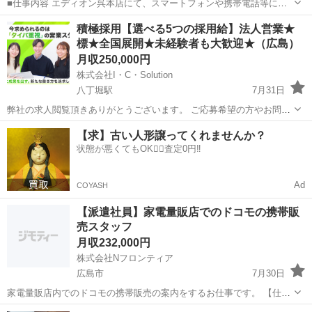
■仕事内容 エディオン呉本店にて、スマートフォンや携帯電話等に関
する 下記の業務を担当していただきます。 《詳しい業務内容》 ▶ス
広島
呉市
販売
積極採用【選べる5つの採用給】法人営業★
マートフォンや携帯電話の新規契約、付属品などの販売業務 ▶機...
標★全国展開★未経験者も大歓迎★（広島）
月収250,000円
株式会社I・C・Solution
八丁堀駅
7月31日
弊社の求人閲覧頂きありがとうございます。 ご応募希望の方やお問い
合わせは0120-772-007か公式LINEにてご連絡お願いします。 ※ジモテ
広島
広島市
八丁堀駅
代理店営業
【求】古い人形譲ってくれませんか？
ィーを見たと言っていただけますとスムーズです。 ＝＝＝＝＝＝＝＝
状態が悪くてもOK🙆‍♀️査定0円‼️
＝＝...
Ad
COYASH
【派遣社員】家電量販店でのドコモの携帯販
売スタッフ
月収232,000円
株式会社Nフロンティア
広島市
7月30日
家電量販店内でのドコモの携帯販売の案内をするお仕事です。 【仕事
内容】 ・新規・機種変更の対応 ・商品料金プランのご案内 ・携帯に
広島
広島市
販売
未経験