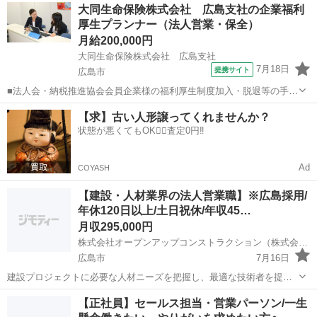
広島
広島市
人材コーディネーター
社員
大同生命保険株式会社 広島支社の企業福利
ラを支える重要な役割です。 ～主な業務～ ①クライアントへの提案営
厚生プランナー（法人営業・保全）
業 ②派遣技術社員の就業マネジ...
月給200,000円
大同生命保険株式会社 広島支社
7月18日
提携サイト
広島市
■法人会・納税推進協会会員企業様の福利厚生制度加入・脱退等の手続
きなどをお任せします。 家庭訪問ではなく、会員である法人企業様へ
広島
広島市
代理店営業
【求】古い人形譲ってくれませんか？
と出向き、当社のお薦めするプランのご案内などがメイン。個人宅訪
状態が悪くてもOK🙆‍♀️査定0円‼️
問や知人・友人への保険勧誘は一切あ...
Ad
COYASH
【建設・人材業界の法人営業職】※広島採用/
年休120日以上/土日祝休/年収45…
月収295,000円
株式会社オープンアップコンストラクション（株式会社夢真）
広島市
7月16日
建設プロジェクトに必要な人材ニーズを把握し、最適な技術者を提
案・就業後のフォローまで行います。人と企業をつなぎ、社会インフ
広島
広島市
営業
【正社員】セールス担当・営業パーソン/一生
ラを支える重要な役割です。 ～主な業務～ ①クライアントへの提案営