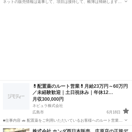
ネットの販売情報は返事して、項目は接待して、帳簿は帰納しますな
ど、仕事は楽で、営業歩合があります 勤務時間は朝8時から夜5時で
広島
福山市
福山駅
営業
業務
す。残業あり、土日は2回休みです。忙しくなければ早めに退社できま
す。 20歳から50歳まで募集していま
💊配置薬のルート営業💊月給23万円～60万円
／未経験歓迎｜土日祝休み｜年休12…
月収300,000円
ネビュラ株式会社
広島市
6月18日
■仕事内容 🚗 配置薬をご利用いただいているお客様へのルート営業を
担当していただきます。 飛び込み営業ではなく、既存のお客様への定
広島
広島市
営業
未経験
株式会社 ホンダ西日本販売 庄原店の正規デ