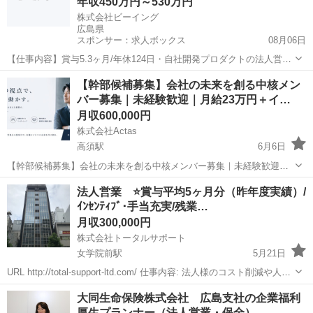
年収450万円～530万円
株式会社ビーイング
広島県
スポンサー：求人ボックス
08月06日
【仕事内容】賞与5.3ヶ月/年休124日・自社開発プロダクトの法人営業|
業界トップシェア 仕事内容: 「営業職」 ・建設会社「地場大手～中
正社員
【幹部候補募集】会社の未来を創る中核メン
小」や官公庁「国交省、農水省、地方自治体など」への法人向けシス
バー募集｜未経験歓迎｜月給23万円＋イ…
テムを提案販売する仕事です「新...
月収600,000円
株式会社Actas
高須駅
6月6日
【幹部候補募集】会社の未来を創る中核メンバー募集｜未経験歓迎｜
月給23万円＋インセンティブ 株式会社Actasは今、事業拡大フェーズ
広島
広島市
高須駅
代理店営業
法人営業 ⭐️賞与平均5ヶ月分（昨年度実績）/
に入っています。 だからこそ今回募集するのは、 ただの営業スタッフ
ｲﾝｾﾝﾃｨﾌﾞ･手当充実/残業…
ではありません。 将...
月収300,000円
株式会社トータルサポート
女学院前駅
5月21日
URL http://total-support-ltd.com/ 仕事内容: 法人様のコスト削減や人材
の雇用のために、各種法人カードやニーズに合った外国人材などを提
広島
広島市
女学院前駅
その他
未経験
大同生命保険株式会社 広島支社の企業福利
案する当社。あなたには、企業の経営課題を解決する課題...
厚生プランナー（法人営業・保全）