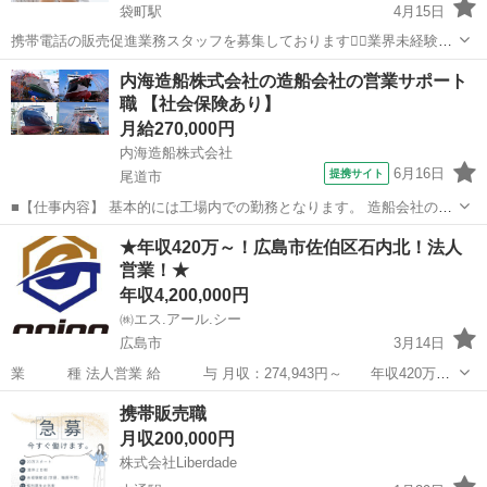
袋町駅
4月15日
携帯電話の販売促進業務スタッフを募集しております🙇‍♂️業界未経験の
方も、気軽にお問い合わせください♪ お
広島
広島市
袋町駅
代理店営業
未経験
内海造船株式会社の造船会社の営業サポート
職 【社会保険あり】
月給270,000円
内海造船株式会社
6月16日
提携サイト
尾道市
■【仕事内容】 基本的には工場内での勤務となります。 造船会社の営
業職として、 官公庁や海運会社などのお客様と社内の技術スタッフを
広島
尾道市
代理店営業
★年収420万～！広島市佐伯区石内北！法人
つなぎ、 船づくりをサポートするお仕事です。 会社の顔としてお客様
営業！★
と関わる中で、様々な要望を引...
年収4,200,000円
㈱エス.アール.シー
広島市
3月14日
業 種 法人営業 給 与 月収：274,943円～ 年収420万～
530万 勤 務 地 広島県広島市佐伯区石内北 勤務時間 8：30～17：
広島
広島市
ルートセールス
携帯販売職
30（実働8時間） 休日・休暇 土日（就業...
月収200,000円
株式会社Liberdade