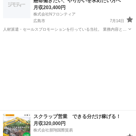
懸命働きたい、やりがいを求めたい方へ
業 ・大手ゼネコン、サブコン、...
月収203,400円
株式会社Nフロンティア
広島市
7月14日
人材派遣・セールスプロモーションを行っている当社。 業務内容とし
て、まずは現場を知っていただくため、現場の内容を確認してもらう
広島
広島市
人材コーディネーター
業務をお任せします。 その後、既存顧客のご対応、派遣スタッフの定
期訪問、営業先の新規開拓などの...
スクラップ営業 できる分だけ稼げる！
月収320,000円
株式会社朋翔国際貿易