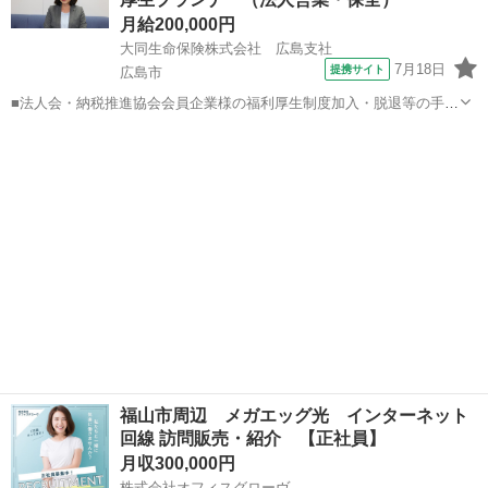
月給200,000円
大同生命保険株式会社 広島支社
7月18日
提携サイト
広島市
■法人会・納税推進協会会員企業様の福利厚生制度加入・脱退等の手続
きなどをお任せします。 家庭訪問ではなく、会員である法人企業様へ
広島
広島市
代理店営業
と出向き、当社のお薦めするプランのご案内などがメイン。個人宅訪
問や知人・友人への保険勧誘は一切あ...
福山市周辺 メガエッグ光 インターネット
回線 訪問販売・紹介 【正社員】
月収300,000円
株式会社オフィスグローヴ