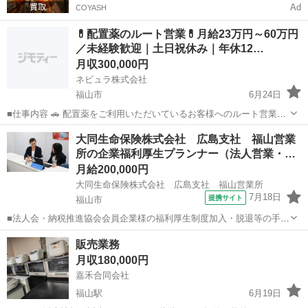
Ad
COYASH
💊配置薬のルート営業💊月給23万円～60万円
／未経験歓迎｜土日祝休み｜年休12…
月収300,000円
ネビュラ株式会社
福山市
6月24日
■仕事内容 🚗 配置薬をご利用いただいているお客様へのルート営業を
担当していただきます。 飛び込み営業ではなく、既存のお客様への定
広島
福山市
営業
未経験
大同生命保険株式会社 広島支社 福山営業
期訪問が中心のため、未経験の方でもスタートしやすい営業職です。
所の企業福利厚生プランナー（法人営業・…
創業90年以上の...
月給200,000円
大同生命保険株式会社 広島支社 福山営業所
7月18日
提携サイト
福山市
■法人会・納税推進協会会員企業様の福利厚生制度加入・脱退等の手続
きなどをお任せします。 家庭訪問ではなく、会員である法人企業様へ
広島
福山市
代理店営業
販売業務
と出向き、当社のお薦めするプランのご案内などがメイン。個人宅訪
月収180,000円
問や知人・友人への保険勧誘は一切あ...
嘉禾合同会社
福山駅
6月19日