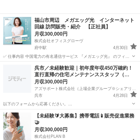
福山市周辺 メガエッグ光 インターネット
回線 訪問販売・紹介 【正社員】
月収300,000円
株式会社オフィスグローヴ
府中駅
4月30日
✅ 仕事内容 中国電力の有名通信サービス 『メガエッグ光』 のフィー
ルドセールスをお任せします！ お客様宅を訪問し、サービスのご案
広島
府中市
府中駅
営業
未経験
呉市／未経験歓迎｜初年度年収450万確約！
内・営業 営業手法は自由！ ポスティングや訪問営業など、あなたの
直行直帰の住宅メンテナンススタッフ（…
スタイ...
月収300,000円
アズサポート株式会社（上場企業グループ※シェアリングテクノロジー株式会社）
呉市
4月28日
以下のフォームから応募ください。
https://toranet.jp/viewjob/eee05706dfc5eaeb/
広島
呉市
営業
未経験
【未経験🔰大募集】携帯電話📱販売促進業務
^^^^^^^^^^^^^^^^^^^^^^^^^^^^^^ 「未経験から高収入を目指...
🤝
月収300,000円
株式会社PLAN B