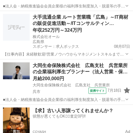
■法人会・納税推進協会会員企業様の福利厚生制度加入・脱退等の手続
きなどをお任せします。 家庭訪問ではなく、会員である法人企業様へ
広島
広島市
代理店営業
大手流通企業 ルート営業職「広島」～IT商材
と出向き、当社のお薦めするプランのご案内などがメイン。個人宅訪
の販促促進活動～/ITコンサルティン…
問や知人・友人への保険勧誘は一切あ...
年収252万円～324万円
株式会社オール
広島県
スポンサー：求人ボックス
08月07日
【仕事内容】未経験歓迎!営業ノウハウからマネジメントスキルまで身
につけたい方募集!経験は問いません。大切なのは「自分の気持ち」 営
正社員 / 契約社員
大同生命保険株式会社 広島支社 呉営業所
業をやってみたい、誰かの役に立ちたい、そんな想いを応援する会社
の企業福利厚生プランナー（法人営業・保…
です。 仕事内容: 「営業未経験でも成...
月給200,000円
大同生命保険株式会社 広島支社 呉営業所
7月18日
提携サイト
呉市
■法人会・納税推進協会会員企業様の福利厚生制度加入・脱退等の手続
きなどをお任せします。 家庭訪問ではなく、会員である法人企業様へ
広島
呉市
代理店営業
【求】古い人形譲ってくれませんか？
と出向き、当社のお薦めするプランのご案内などがメイン。個人宅訪
状態が悪くてもOK🙆‍♀️査定0円‼️
問や知人・友人への保険勧誘は一切あ...
Ad
COYASH