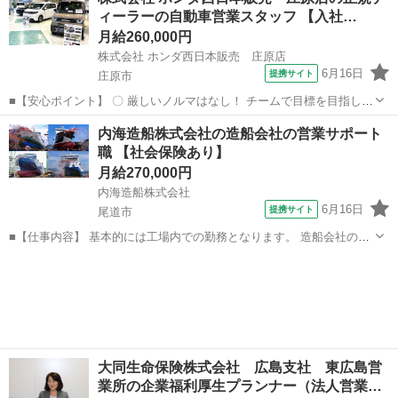
期訪問が中心のため、未経験の方でもスタートしやすい営業職です。
ィーラーの自動車営業スタッフ 【入社…
創業90年以上の...
月給260,000円
株式会社 ホンダ西日本販売 庄原店
6月16日
提携サイト
庄原市
■【安心ポイント】 〇 厳しいノルマはなし！ チームで目標を目指しま
す。 〇 飛び込み営業は一切なく ご来店への対応が中心です。 〇 転勤
広島
庄原市
内勤営業
内海造船株式会社の造船会社の営業サポート
がないため地元で 腰を据えて長く働けます。 〇 クルマの知識ゼロで
職 【社会保険あり】
も 充実の研修で安心...
月給270,000円
内海造船株式会社
6月16日
提携サイト
尾道市
■【仕事内容】 基本的には工場内での勤務となります。 造船会社の営
業職として、 官公庁や海運会社などのお客様と社内の技術スタッフを
広島
尾道市
代理店営業
つなぎ、 船づくりをサポートするお仕事です。 会社の顔としてお客様
と関わる中で、様々な要望を引...
大同生命保険株式会社 広島支社 東広島営
業所の企業福利厚生プランナー（法人営業…