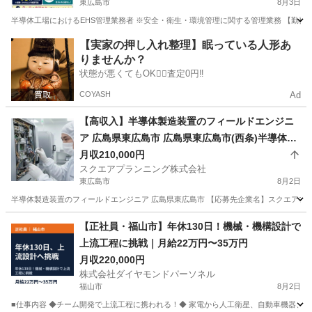
東広島市
8月3日
半導体工場におけるEHS管理業務者 ※安全・衛生・環境管理に関する管理業務 【勤務地
広島
東広島市
半導体
【実家の押し入れ整理】眠っている人形あ
りませんか？
状態が悪くてもOK🙆‍♀️査定0円‼️
COYASH
Ad
【高収入】半導体製造装置のフィールドエンジニ
ア 広島県東広島市 広島県東広島市(西条)半導体製
造装置のフィールドエンジニア
月収210,000円
スクエアプランニング株式会社
東広島市
8月2日
半導体製造装置のフィールドエンジニア 広島県東広島市 【応募先企業名】スクエアプランニ
広島
東広島市
その他
業務
【正社員・福山市】年休130日！機械・機構設計で
上流工程に挑戦｜月給22万円〜35万円
月収220,000円
株式会社ダイヤモンドパーソネル
福山市
8月2日
■仕事内容 ◆チーム開発で上流工程に携われる！◆ 家電から人工衛星、自動車機器、イ