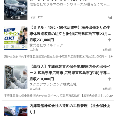
信販会社でクルマのローンやリースが通らなくてもク
ルマをご利用いただけるサービスがあります！
（株）ICT
Ad
【ミドル・40代・50代活躍中】海外出張ありの半
導体製造装置の組立と据付/広島県広島市東区/月給
231,000円～ 広島県広島市東区機械オペレーター
月収231,000円
株式会社ウイルテック
広島市
8月5日
海外出張ありの半導体製造装置の組立と据付/広島県広島市東区/月給231,000円～ 【応募
広島
広島市
その他
未経験
【高収入】半導体装置の保全業務/国内外の出張ベ
ース 広島県東広島市 広島県東広島市(西条)半導体
装置の保全業務/国内外の出張ベース
月収210,000円
スクエアプランニング株式会社
東広島市
8月5日
半導体装置の保全業務/国内外の出張ベース 広島県東広島市 【応募先企業名】スクエアプラ
広島
東広島市
その他
業務
内海造船株式会社の造船の工程管理 【社会保険あ
り】