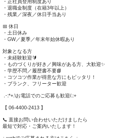
・正社員登用制度あり

・退職金制度（在籍3年以上）

・残業／深夜／休日手当あり

📅 休日

・土日休み

・GW／夏季／年末年始休暇あり

対象となる方

・未経験歓迎🔰

・ものづくりが好き／興味がある方、大歓迎✨

・学歴不問／履歴書不要📘

・コツコツ作業が得意な方にもピッタリ！

・ブランク、フリーター歓迎

 .･:*+.\お電話でのご応募も歓迎/.:+

【 06-4400-2413 】

📞 直接お問い合わせいただけましたら

最短で対応・ご案内いたします！
