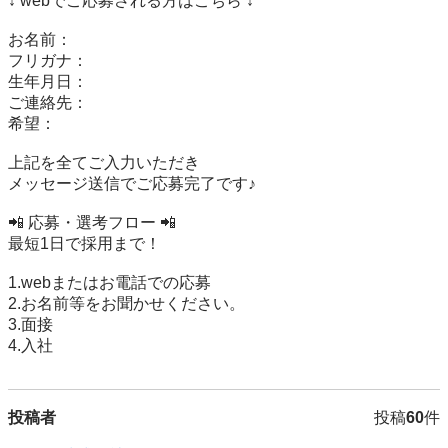
↓ webでご応募される方はこちら ↓

お名前：

フリガナ：

生年月日：

ご連絡先：

希望：

上記を全てご入力いただき

メッセージ送信でご応募完了です♪

📲 応募・選考フロー 📲

最短1日で採用まで！

1.webまたはお電話での応募

2.お名前等をお聞かせください。

3.面接

4.入社
投稿者
投稿
60
件