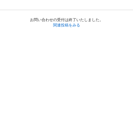
お問い合わせの受付は終了いたしました。
関連投稿をみる
初めての方へ
利用規約
プライバシーポリシー
プライバシー・ステートメント
健全化に資する運用方針
お問い合わせ
運営会社
サイトマップ
ご利用ガイド
フリーワードで探す
PC版で表示
都道府県選択
特定商取引法の表示
利用者情報の外部送信について