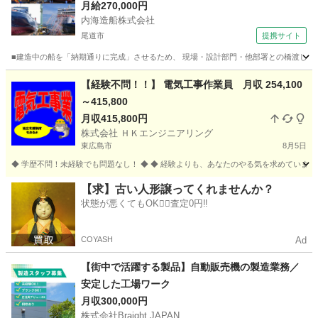
月給270,000円
内海造船株式会社
尾道市
提携サイト
■建造中の船を「納期通りに完成」させるため、 現場・設計部門・他部署との橋渡し役と
広島
尾道市
品質管理
【経験不問！！】 電気工事作業員 月収 254,100
～415,800
月収415,800円
株式会社 ＨＫエンジニアリング
東広島市
8月5日
◆ 学歴不問！未経験でも問題なし！ ◆ ◆ 経験よりも、あなたのやる気を求めています
広島
東広島市
電気
未経験
【求】古い人形譲ってくれませんか？
状態が悪くてもOK🙆‍♀️査定0円‼️
COYASH
Ad
【街中で活躍する製品】自動販売機の製造業務／
安定した工場ワーク
月収300,000円
株式会社Braight JAPAN