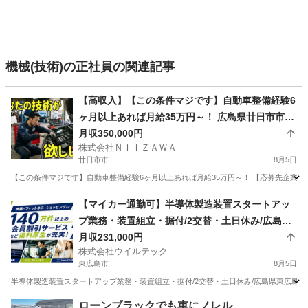
機械(技術)の正社員の関連記事
【高収入】【この条件マジです】自動車整備経験6
ヶ月以上あれば月給35万円～！ 広島県廿日市市
(大野浦)整備士
月収350,000円
株式会社ＮＩＩＺＡＷＡ
廿日市市
8月5日
【この条件マジです】自動車整備経験6ヶ月以上あれば月給35万円～！ 【応募先企業名】
広島
廿日市市
その他
整備士
【マイカー通勤可】半導体製造装置スタートアッ
プ業務・装置組立・据付/2交替・土日休み/広島県
東広島市/月給231,000円～ 広島県東広島市機械オ
月収231,000円
株式会社ウイルテック
ペレーター
東広島市
8月5日
半導体製造装置スタートアップ業務・装置組立・据付/2交替・土日休み/広島県東広島市/月給
広島
東広島市
その他
ローンブラックでも車にノレル