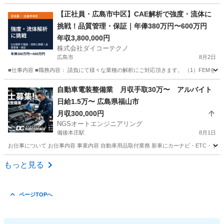
広島
福山市
技術
業務
【正社員・広島市中区】CAE解析で強度・流体に
挑戦！品質管理・保証｜年俸380万円〜600万円
年収3,800,000円
株式会社ダイコーテクノ
広島市
8月2日
■仕事内容 ■職務内容： 請負にて様々な業種の解析にご対応頂きます。 （1）FEMを
広島
広島市
技術
業務
自動車電装整備業 月収手取30万〜 アルバイト
日給1.5万〜 広島県福山市
月収300,000円
NGSオートエンジニアリング
備後本庄駅
8月1日
お仕事について お仕事内容 事業内容 自動車用品取付業務 新車にカーナビ・ETC・ド
広島
福山市
備後本庄駅
機械
社会保険
もっと見る
ページTOPへ