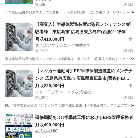
福山市
8月5日
◇自動販売機の製造スタッフ大募集！！ ～未経験OK！安定のモノづくりワーク～ 📌 たっ
広島
福山市
その他
未経験
【高収入】半導体製造装置の監視メンテナンス/経
験者枠 東広島市 広島県東広島市(西条)半導体製
造装置の監視メンテナンス
月収410,000円
スクエアプランニング株式会社
東広島市
8月4日
半導体製造装置の監視メンテナンス/経験者枠 東広島市 【応募先企業名】スクエアプランニ
広島
東広島市
その他
社員
【マイカー通勤可】FE/半導体製造装置のメンテナ
ンス 広島県東広島市 広島県東広島市(西条)FE/半
導体製造装置のメンテナンス
月収220,000円
スクエアプランニング株式会社
東広島市
8月3日
FE/半導体製造装置のメンテナンス 広島県東広島市 【応募先企業名】スクエアプランニン
広島
東広島市
その他
業務
研修期間あり!!半導体工場におけるEHS管理業務者
月収400,000円
株式会社HIC