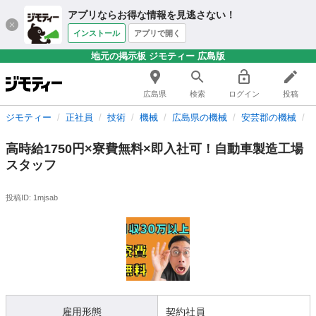
アプリならお得な情報を見逃さない！
インストール
アプリで開く
地元の掲示板 ジモティー 広島版
広島県
検索
ログイン
投稿
ジモティー
正社員
技術
機械
広島県の機械
安芸郡の機械
高時給1750円×寮費無料×即入社可！自動車製造工場
スタッフ
投稿ID: 1mjsab
雇用形態
契約社員