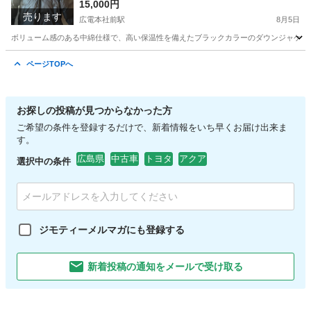
15,000円
売ります
広電本社前駅
8月5日
ボリューム感のある中綿仕様で、高い保温性を備えたブラックカラーのダウンジャケットです。 - ブラン
広島
広島市
広電本社前駅
ジャケット
ページTOPへ
お探しの投稿が見つからなかった方
ご希望の条件を登録するだけで、新着情報をいち早くお届け出来ま
す。
広島県
中古車
トヨタ
アクア
選択中の条件
ジモティーメルマガにも登録する
新着投稿の通知をメールで受け取る