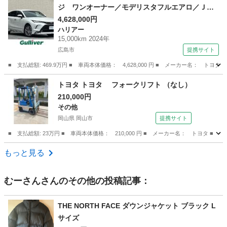
ジ ワンオーナー／モデリスタフルエアロ／ＪＢ
Ｌサウンド／デジタルインナーミラー／ヘッドア
4,628,000円
ハリアー
ップディスプレイ／レーダークルコン／パーキン
15,000km 2024年
グサポートブレーキ／パワーバックドア／衝突軽
広島市
提携サイト
減防止システム／ＥＴＣ２．０ （検9.7）
■ 支払総額: 469.9万円 ■ 車両本体価格： 4,628,000 円 ■ メーカー名
広島
広島市
ハリアー
トヨタ トヨタ フォークリフト （なし）
210,000円
その他
岡山県 岡山市
提携サイト
■ 支払総額: 23万円 ■ 車両本体価格： 210,000 円 ■ メーカー名： トヨタ ■ 
岡山
岡山市
その他
もっと見る
むーさん
さんのその他の投稿記事：
THE NORTH FACE ダウンジャケット ブラック L
サイズ