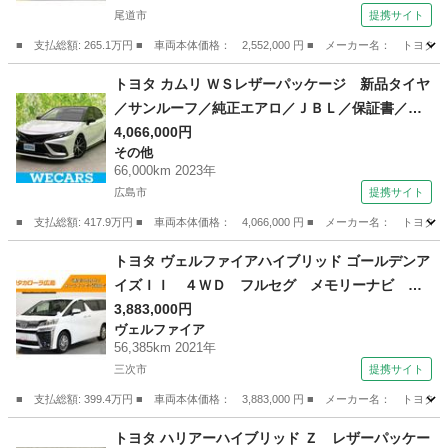
ウオークスルー ワンオーナー 記録簿 （検10.
尾道市
提携サイト
6）
■ 支払総額: 265.1万円 ■ 車両本体価格： 2,552,000 円 ■ メーカー名
広島
尾道市
シエンタ
トヨタ カムリ ＷＳレザーパッケージ 新品タイヤ
／サンルーフ／純正エアロ／ＪＢＬ／保証書／デ
ィスプレイオーディオ＋ナビ９インチ／トヨタセ
4,066,000円
その他
ーフティセンス／シートヒーター 前席／車線逸
66,000km 2023年
脱防止支援システム／シート フルレザー （検8.1
広島市
提携サイト
0）
■ 支払総額: 417.9万円 ■ 車両本体価格： 4,066,000 円 ■ メーカー名
広島
広島市
その他
トヨタ ヴェルファイアハイブリッド ゴールデンア
イズＩＩ ４ＷＤ フルセグ メモリーナビ Ｄ
ＶＤ再生 ミュージックプレイヤー接続可 後席
3,883,000円
ヴェルファイア
モニター バックカメラ 衝突被害軽減システ
56,385km 2021年
ム ＥＴＣ ドラレコ 両側電動スライド ＬＥ
三次市
提携サイト
Ｄヘッドランプ 乗車定員７人 記録簿 （検10.
■ 支払総額: 399.4万円 ■ 車両本体価格： 3,883,000 円 ■ メーカー名
6）
広島
三次市
ヴェルファイア
トヨタ ハリアーハイブリッド Ｚ レザーパッケー