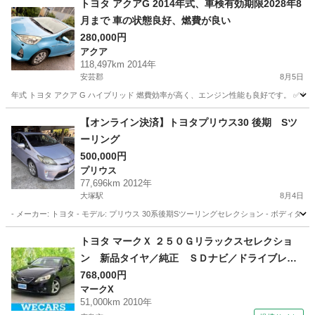
トヨタ アクアG 2014年式、車検有効期限2028年8
月まで 車の状態良好、燃費が良い
280,000円
アクア
118,497km 2014年
安芸郡
8月5日
年式 トヨタ アクア G ハイブリッド 燃費効率が高く、エンジン性能も良好です。 ✅ 年式：2014
広島
安芸郡
アクア
【オンライン決済】トヨタプリウス30 後期 Sツ
ーリング
500,000円
プリウス
77,696km 2012年
大塚駅
8月4日
- メーカー: トヨタ - モデル: プリウス 30系後期Sツーリングセレクション - ボディタイプ: 
広島
広島市
大塚駅
プリウス
トヨタ マークＸ ２５０Ｇリラックスセレクショ
ン 新品タイヤ／純正 ＳＤナビ／ドライブレコ
ーダー 社外／ヘッドランプ ＨＩＤ／ＥＴＣ／
768,000円
マークX
ＥＢＤ付ＡＢＳ／横滑り防止装置／衝突安全ボデ
51,000km 2010年
ィ／ＭＴモード付き／アルミホイール 純正 １