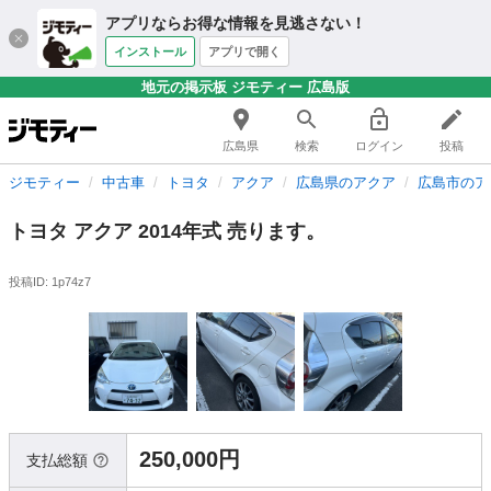
アプリならお得な情報を見逃さない！
インストール
アプリで開く
地元の掲示板 ジモティー 広島版
広島県
検索
ログイン
投稿
ジモティー
中古車
トヨタ
アクア
広島県のアクア
広島市のア
トヨタ アクア 2014年式 売ります。
投稿ID: 1p74z7
250,000円
支払総額