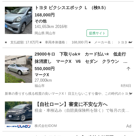
広島
安芸高田市
志和口駅
アクア
トヨタ ピクシスエポック Ｌ （検9.5）
168,000円
その他
141,653km 2016年
岡山県 岡山市
提携サイト
■ 支払総額: 17.8万円 ■ 車両本体価格： 168,000 円 ■ メーカー名： トヨタ ■
岡山
岡山市
その他
29000キロ 下取りok⭐️ カード払い⭐️ 低走行
抹消渡し マークX V6 セダン クラウン ト
ヨタ
550,000円
マークX
27,000km
福山市
8月6日
新車の香りすら残る程度の良いマークX！ 目立たないこすり傷や、この時代のトヨタ車持
広島
福山市
マークX
【自社ローン】審査に不安な方へ
税金・車検込み（自賠責保険料を除く）で毎月の支払
額は一定の自社ローン🚗
株式会社IDOM
Ad