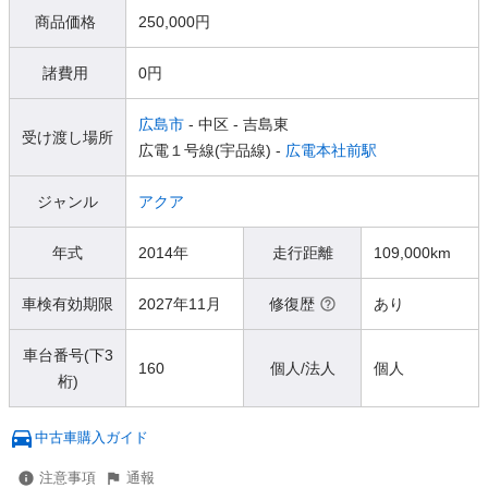
商品価格
250,000円
諸費用
0円
広島市
- 中区
- 吉島東
受け渡し場所
広電１号線(宇品線) -
広電本社前駅
ジャンル
アクア
年式
2014年
走行距離
109,000km
車検有効期限
2027年11月
修復歴
あり
車台番号(下3
160
個人/法人
個人
桁)
中古車購入ガイド
注意事項
通報