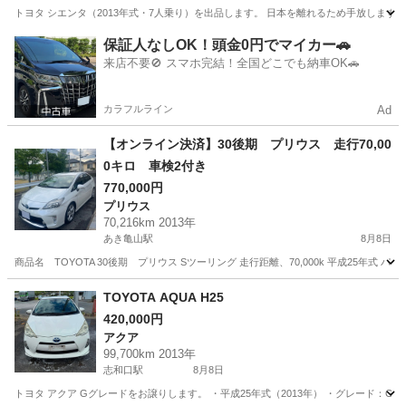
トヨタ シエンタ（2013年式・7人乗り）を出品します。 日本を離れるため手放します。
広島
東広島市
シエンタ
保証人なしOK！頭金0円でマイカー🚗
来店不要🚫 スマホ完結！全国どこでも納車OK🚗
カラフルライン
Ad
【オンライン決済】30後期 プリウス 走行70,00
0キロ 車検2付き
770,000円
プリウス
70,216km 2013年
あき亀山駅
8月8日
商品名 TOYOTA 30後期 プリウス Sツーリング 走行距離、70,000k 平成25
広島
広島市
あき亀山駅
プリウス
TOYOTA AQUA H25
420,000円
アクア
99,700km 2013年
志和口駅
8月8日
トヨタ アクア Gグレードをお譲りします。 ・平成25年式（2013年） ・グレード：G ・走