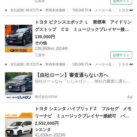
広島市
提携サイト
６インチ （検9.1）
■ 支払総額: 88.9万円 ■ 車両本体価格： 768,000 円 ■ メーカー名： ト
広島
広島市
マークX
トヨタ ピクシスエポック Ｌ 禁煙車 アイドリン
グストップ ＣＤ ミュージックプレイヤー接続
可 キーレスエントリー ＡＷ１４インチ エア
130,000円
その他
コン パワーウィンドウ パワーステアリング
139,950km 2014年
ＡＢＳ 横滑り防止装置 運転席・助手席エアバ
三原市
提携サイト
ック （検9.8）
■ 支払総額: 20.3万円 ■ 車両本体価格： 130,000 円 ■ メーカー名： ト
広島
三原市
その他
【自社ローン】審査通らない方へ
自社ローンなら「じしゃロン」。他社の審査に通らな
かった方も
株式会社IDOM
Ad
トヨタ シエンタ ハイブリッドＺ フルセグ メモ
リーナビ ミュージックプレイヤー接続可 バッ
クカメラ 衝突被害軽減システム ＥＴＣ ドラ
2,552,000円
シエンタ
レコ 両側電動スライド ＬＥＤヘッドランプ
41,830km 2023年