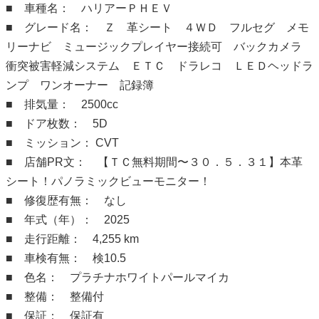
■ 車種名： ハリアーＰＨＥＶ
■ グレード名： Ｚ 革シート ４ＷＤ フルセグ メモ
リーナビ ミュージックプレイヤー接続可 バックカメラ
衝突被害軽減システム ＥＴＣ ドラレコ ＬＥＤヘッドラ
ンプ ワンオーナー 記録簿
■ 排気量： 2500cc
■ ドア枚数： 5D
■ ミッション： CVT
■ 店舗PR文： 【ＴＣ無料期間〜３０．５．３１】本革
シート！パノラミックビューモニター！
■ 修復歴有無： なし
■ 年式（年）： 2025
■ 走行距離： 4,255 km
■ 車検有無： 検10.5
■ 色名： プラチナホワイトパールマイカ
■ 整備： 整備付
■ 保証： 保証有