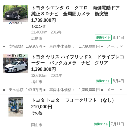
ー名： トヨタ ■ 車種名： クラウンスポーツ ■ グレード名：
広島
福山市
トヨタ
トヨタ シエンタ Ｇ クエロ 両側電動ドア
Ｚ ＴＨＥ ７０ｔｈ 登録済み未使用車 ２１インチアルミホイー
純正ＳＤナビ 全周囲カメラ 衝突被…
ル サイ...
1,739,000円
シエンタ
21,400km
2019年
8月4日
提携サイト
広島市
■ 支払総額: 189.9万円 ■ 車両本体価格： 1,739,000 円 ■ メーカ
ー名： トヨタ ■ 車種名： シエンタ ■ グレード名： Ｇ クエ
広島
広島市
シエンタ
トヨタ ヤリス ハイブリッドＸ ドライブレコ
ロ 両側電動ドア 純正ＳＤナビ 全周囲カメラ 衝突被害軽減シス
ーダー バックカメラ ナビ クリア…
テム 禁...
1,398,000円
12,610km
2021年
8月4日
提携サイト
福山市
■ 支払総額: 149.9万円 ■ 車両本体価格： 1,398,000 円 ■ メーカ
ー名： トヨタ ■ 車種名： ヤリス ■ グレード名： ハイブリッ
広島
福山市
トヨタ
トヨタ トヨタ フォークリフト （なし）
ドＸ ドライブレコーダー バックカメラ ナビ クリアランスソナ
210,000円
ー オー...
その他
7月11日
提携サイト
岡山市