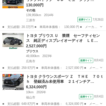
130,000円
その他
139,950km
2014年
7月26日
提携サイト
三原市
■ 支払総額: 20.3万円 ■ 車両本体価格： 130,000 円 ■ メーカー
名： トヨタ ■ 車種名： ピクシスエポック ■ グレード名：
広島
三原市
その他
トヨタ プリウス Ｕ 禁煙 セーフティセン
Ｌ 禁煙車 アイドリングストップ ＣＤ ミュージックプレイヤー
ス 純正ディスプレイオーディオ ＬＥ…
接続可 キーレ...
2,527,000円
プリウス
49,000km
2023年
8月4日
提携サイト
広島市
■ 支払総額: 259.9万円 ■ 車両本体価格： 2,527,000 円 ■ メーカ
ー名： トヨタ ■ 車種名： プリウス ■ グレード名： Ｕ 禁
広島
広島市
プリウス
トヨタ クラウンスポーツ Ｚ ＴＨＥ ７０ｔ
煙 セーフティセンス 純正ディスプレイオーディオ ＬＥＤヘッド
ｈ 登録済み未使用車 ２１インチア…
ライト シ...
6,324,000円
10km
2026年
8月4日
提携サイト
福山市
■ 支払総額: 649.8万円 ■ 車両本体価格： 6,324,000 円 ■ メーカ