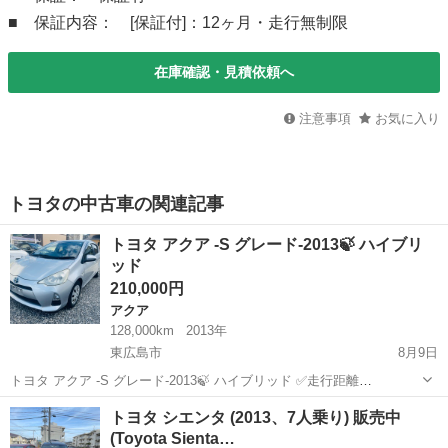
■ 保証内容： [保証付]：12ヶ月・走行無制限
在庫確認・見積依頼へ
注意事項
お気に入り
トヨタの中古車の関連記事
トヨタ アクア -S グレード-2013🍃 ハイブリ
ッド
210,000円
アクア
128,000km
2013年
東広島市
8月9日
トヨタ アクア -S グレード-2013🍃 ハイブリッド ✅走行距離
128,000km ✅年式（年H25)：2013 ✅ 色： シルバ-(1F7) ■ メーカー
広島
東広島市
アクア
トヨタ シエンタ (2013、7人乗り) 販売中
名：トヨタ ■ 車種名：アクア DAA-NHP10 ■...
(Toyota Sienta…