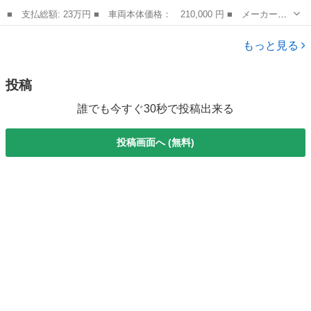
■ 支払総額: 23万円 ■ 車両本体価格： 210,000 円 ■ メーカー
名： トヨタ ■ 車種名： トヨタ ■ グレード名： フォークリ
岡山
岡山市
その他
フト ■ 排気量： 800cc ■ ドア枚数： 0 ■ ミッション： MT ■...
もっと見る
投稿
誰でも今すぐ30秒で投稿出来る
投稿画面へ (無料)