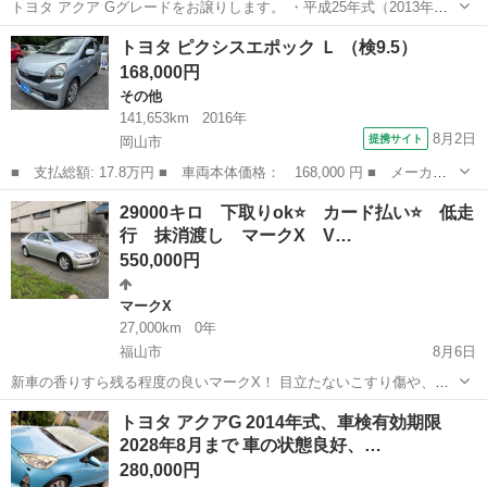
トヨタ アクア Gグレードをお譲りします。 ・平成25年式（2013年）
・グレード：G ・走行距離：99,700km ・AT（オートマ） ・ハイブリ
広島
安芸高田市
志和口駅
アクア
トヨタ ピクシスエポック Ｌ （検9.5）
ッド車 ・車検2年付き ・ETC付き ・内装・外装ともに綺麗です ・エ
168,000円
ン...
その他
141,653km
2016年
8月2日
提携サイト
岡山市
■ 支払総額: 17.8万円 ■ 車両本体価格： 168,000 円 ■ メーカー
名： トヨタ ■ 車種名： ピクシスエポック ■ グレード名： Ｌ
岡山
岡山市
その他
29000キロ 下取りok⭐️ カード払い⭐️ 低走
■ 排気量： 660cc ■ ドア枚数： 5D ■ ミッション： CVT...
行 抹消渡し マークX V…
550,000円
マークX
27,000km
0年
福山市
8月6日
新車の香りすら残る程度の良いマークX！ 目立たないこすり傷や、こ
の時代のトヨタ車持病のダッシュ割れはありますが、ボディの艶も残
広島
福山市
マークX
トヨタ アクアG 2014年式、車検有効期限
っており状態の良さが際立つ車両です。 距離が若いので長く乗れるか
2028年8月まで 車の状態良好、…
と⭐️ 現金一括、クレカ払い...
280,000円