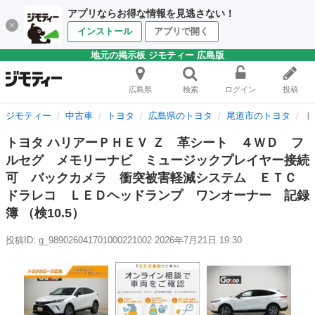
アプリならお得な情報を見逃さない！
インストール
アプリで開く
地元の掲示板 ジモティー 広島版
広島県
検索
ログイン
投稿
ジモティー
中古車
トヨタ
広島県のトヨタ
尾道市のトヨタ
ト
トヨタ ハリアーＰＨＥＶ Ｚ 革シート ４ＷＤ フ
ルセグ メモリーナビ ミュージックプレイヤー接続
可 バックカメラ 衝突被害軽減システム ＥＴＣ
ドラレコ ＬＥＤヘッドランプ ワンオーナー 記録
簿 （検10.5）
投稿ID: g_989026041701000221002
2026年7月21日 19:30