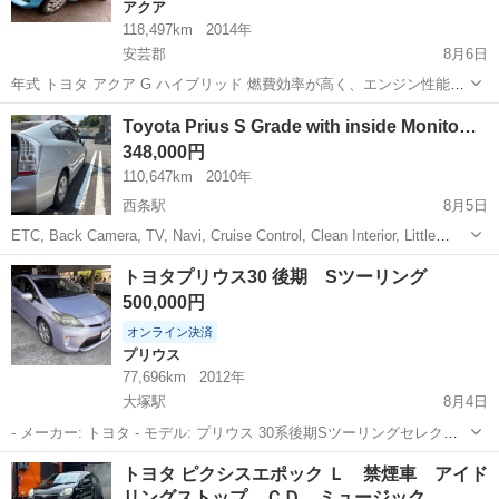
アクア
118,497km
2014年
安芸郡
8月6日
年式 トヨタ アクア G ハイブリッド 燃費効率が高く、エンジン性能も
良好です。 ✅ 年式：2014年 ✅ グレード：トヨタ アクア G ハイブリ
広島
安芸郡
アクア
Toyota Prius S Grade with inside Monito…
ッド ✅ 走行距離：118,497km ✅ 燃費：約30～35km/L ✅...
348,000円
110,647km
2010年
西条駅
8月5日
ETC, Back Camera, TV, Navi, Cruise Control, Clean Interior, Little
Scratches and Color faded in the roof
広島
東広島市
西条駅
トヨタ
トヨタプリウス30 後期 Sツーリング
500,000円
オンライン決済
プリウス
77,696km
2012年
大塚駅
8月4日
- メーカー: トヨタ - モデル: プリウス 30系後期Sツーリングセレクシ
ョン - ボディタイプ: ハッチバック - 駆動方式: ハイブリッド •車検
広島
広島市
大塚駅
プリウス
トヨタ ピクシスエポック Ｌ 禁煙車 アイド
2027/4まで 走行距離:77696km 現車確認必須 現状目立...
リングストップ ＣＤ ミュージック…