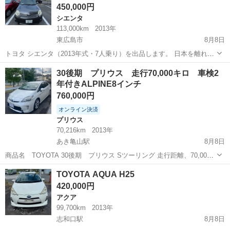
450,000円
シエンタ
113,000km
2013年
東広島市
8月8日
トヨタ シエンタ（2013年式・7人乗り）を出品します。 日本を離れる
ため手放します。 現在も普段使いしているため、走行距離は約
広島
東広島市
シエンタ
30後期 プリウス 走行70,000キロ 車検2
113,000kmですが、引き渡しまでに多少増える可能性があります。
年付きALPINE8インチ
【主な内容】...
760,000円
オンライン決済
プリウス
70,216km
2013年
あき亀山駅
8月8日
商品名 TOYOTA 30後期 プリウス Sツーリング 走行距離、70,000k
平成25年式 パール 車検 令和8年8月 本日R8 8月9日車検取得 車検2
広島
広島市
あき亀山駅
プリウス
TOYOTA AQUA H25
年付き 急ぎでは無いのですが、どなたかご利用の...
420,000円
アクア
99,700km
2013年
志和口駅
8月8日