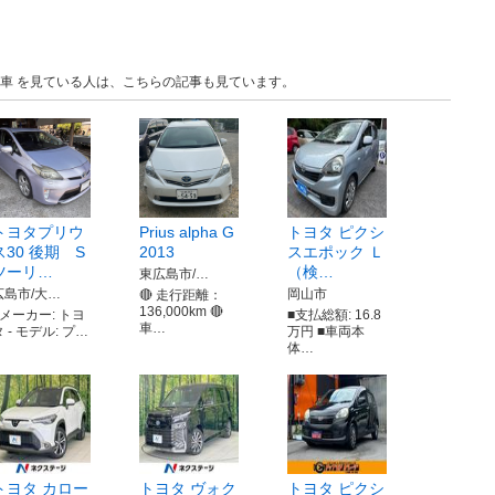
 中古車 を見ている人は、こちらの記事も見ています。
トヨタプリウ
Prius alpha G
トヨタ ピクシ
ス30 後期 S
2013
スエポック Ｌ
ツーリ…
（検…
東広島市/…
広島市/大…
岡山市
🔴 走行距離：
136,000km 🔴
- メーカー: トヨ
■支払総額: 16.8
車…
 - モデル: プ…
万円 ■車両本
体…
トヨタ カロー
トヨタ ヴォク
トヨタ ピクシ