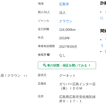
詐
地域
広島市
個人/法人
法人
に
ジャンル
クラウン
走行距離
116,000km
関
年式
2018年
う
車検有効期限
2027年09月
修復歴
なし
車の状態・保証を聞いてみる
提供元
入荷！クラウン ハ
グーネット
店舗名
ガリバー広島インター店
（株）ＩＤＯＭ
住所
広島県広島市安佐南区緑
井６－１７－１