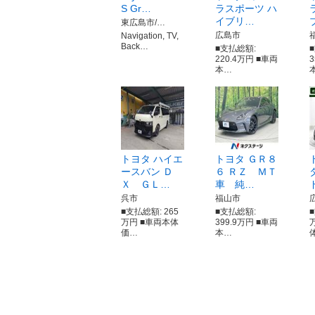
S Gr…
ラスポーツ ハ
イブリ…
東広島市/…
広島市
Navigation, TV,
Back…
■支払総額:
220.4万円 ■車両
本…
トヨタ ハイエ
トヨタ ＧＲ８
ースバン Ｄ
６ ＲＺ ＭＴ
Ｘ ＧＬ…
車 純…
呉市
福山市
■支払総額: 265
■支払総額:
■
万円 ■車両本体
399.9万円 ■車両
価…
本…