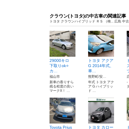
クラウン(トヨタ)の中古車の関連記事
トヨタ クラウンハイブリッド ＲＳ （検... 広島
29000キロ
トヨタ アクア
下取りok⭐️
G 2014年式、
カ…
車…
福山市
熊野町/安…
新車の香りすら
年式 トヨタ アク
残る程度の良い
ア G ハイブリッ
タ
マークX！ …
ド …
Toyota Prius
トヨタ カロー