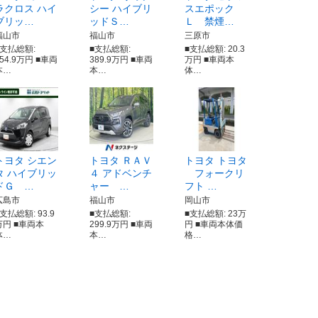
ラクロス ハイ
シー ハイブリ
スエポック
ブリッ…
ッドＳ…
Ｌ 禁煙…
福山市
福山市
三原市
■支払総額:
■支払総額:
■支払総額: 20.3
354.9万円 ■車両
389.9万円 ■車両
万円 ■車両本
本…
本…
体…
トヨタ シエン
トヨタ ＲＡＶ
トヨタ トヨタ
タ ハイブリッ
４ アドベンチ
フォークリ
ドＧ …
ャー …
フト …
広島市
福山市
岡山市
支払総額: 93.9
■支払総額:
■支払総額: 23万
万円 ■車両本
299.9万円 ■車両
円 ■車両本体価
体…
本…
格…