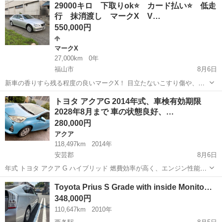
岡山
岡山市
その他
29000キロ 下取りok⭐️ カード払い⭐️ 低走
■ 排気量： 660cc ■ ドア枚数： 5D ■ ミッション： CVT...
行 抹消渡し マークX V…
550,000円
マークX
27,000km
0年
福山市
8月6日
新車の香りすら残る程度の良いマークX！ 目立たないこすり傷や、こ
の時代のトヨタ車持病のダッシュ割れはありますが、ボディの艶も残
広島
福山市
マークX
トヨタ アクアG 2014年式、車検有効期限
っており状態の良さが際立つ車両です。 距離が若いので長く乗れるか
2028年8月まで 車の状態良好、…
と⭐️ 現金一括、クレカ払い...
280,000円
アクア
118,497km
2014年
安芸郡
8月6日
年式 トヨタ アクア G ハイブリッド 燃費効率が高く、エンジン性能も
良好です。 ✅ 年式：2014年 ✅ グレード：トヨタ アクア G ハイブリ
広島
安芸郡
アクア
Toyota Prius S Grade with inside Monito…
ッド ✅ 走行距離：118,497km ✅ 燃費：約30～35km/L ✅...
348,000円
110,647km
2010年