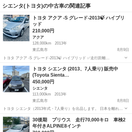
シエンタ(トヨタ)の中古車の関連記事
トヨタ アクア -S グレード-2013🍃 ハイブリ
ッド
210,000円
アクア
128,000km
2013年
東広島市
8月9日
トヨタ アクア -S グレード-2013🍃 ハイブリッド ✅走行距離
128,000km ✅年式（年H25)：2013 ✅ 色： シルバ-(1F7) ■ メーカー
広島
東広島市
アクア
トヨタ シエンタ (2013、7人乗り) 販売中
名：トヨタ ■ 車種名：アクア DAA-NHP10 ■...
(Toyota Sienta…
450,000円
シエンタ
113,000km
2013年
東広島市
8月8日
トヨタ シエンタ（2013年式・7人乗り）を出品します。 日本を離れる
ため手放します。 現在も普段使いしているため、走行距離は約
広島
東広島市
シエンタ
30後期 プリウス 走行70,000キロ 車検2
113,000kmですが、引き渡しまでに多少増える可能性があります。
年付きALPINE8インチ
【主な内容】...