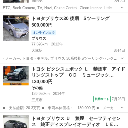
西条駅
8月5日
ETC, Back Camera, TV, Navi, Cruise Control, Clean Interior, Little
Scratches and Color faded in the roof
広島
東広島市
西条駅
トヨタ
トヨタプリウス30 後期 Sツーリング
500,000円
オンライン決済
プリウス
77,696km
2012年
大塚駅
8月4日
- メーカー: トヨタ - モデル: プリウス 30系後期Sツーリングセレクシ
ョン - ボディタイプ: ハッチバック - 駆動方式: ハイブリッド •車検
広島
広島市
大塚駅
プリウス
トヨタ ピクシスエポック Ｌ 禁煙車 アイド
2027/4まで 走行距離:77696km 現車確認必須 現状目立...
リングストップ ＣＤ ミュージック…
130,000円
その他
139,950km
2014年
7月26日
提携サイト
三原市
■ 支払総額: 20.3万円 ■ 車両本体価格： 130,000 円 ■ メーカー
名： トヨタ ■ 車種名： ピクシスエポック ■ グレード名：
広島
三原市
その他
トヨタ プリウス Ｕ 禁煙 セーフティセン
Ｌ 禁煙車 アイドリングストップ ＣＤ ミュージックプレイヤー
ス 純正ディスプレイオーディオ ＬＥ…
接続可 キーレ...