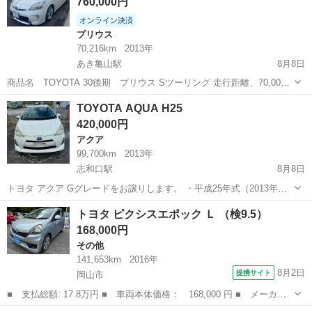
760,000円
オンライン決済
プリウス
70,216km
2013年
あき亀山駅
8月8日
商品名 TOYOTA 30後期 プリウス Sツーリング 走行距離、70,000k
平成25年式 パール 車検 令和8年8月 本日R8 8月9日車検取得 車検2
広島
広島市
あき亀山駅
プリウス
TOYOTA AQUA H25
年付き 急ぎでは無いのですが、どなたかご利用の...
420,000円
アクア
99,700km
2013年
志和口駅
8月8日
トヨタ アクア Gグレードをお譲りします。 ・平成25年式（2013年）
・グレード：G ・走行距離：99,700km ・AT（オートマ） ・ハイブリ
広島
安芸高田市
志和口駅
アクア
トヨタ ピクシスエポック Ｌ （検9.5）
ッド車 ・車検2年付き ・ETC付き ・内装・外装ともに綺麗です ・エ
168,000円
ン...
その他
141,653km
2016年
8月2日
提携サイト
岡山市
■ 支払総額: 17.8万円 ■ 車両本体価格： 168,000 円 ■ メーカー
名： トヨタ ■ 車種名： ピクシスエポック ■ グレード名： Ｌ