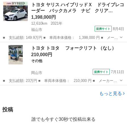
広島
広島市
シエンタ
トヨタ ヤリス ハイブリッドＸ ドライブレコ
ロ 両側電動ドア 純正ＳＤナビ 全周囲カメラ 衝突被害軽減シス
ーダー バックカメラ ナビ クリア…
テム 禁...
1,398,000円
12,610km
2021年
8月4日
提携サイト
福山市
■ 支払総額: 149.9万円 ■ 車両本体価格： 1,398,000 円 ■ メーカ
ー名： トヨタ ■ 車種名： ヤリス ■ グレード名： ハイブリッ
広島
福山市
トヨタ
トヨタ トヨタ フォークリフト （なし）
ドＸ ドライブレコーダー バックカメラ ナビ クリアランスソナ
210,000円
ー オー...
その他
7月11日
提携サイト
岡山市
■ 支払総額: 23万円 ■ 車両本体価格： 210,000 円 ■ メーカー
名： トヨタ ■ 車種名： トヨタ ■ グレード名： フォークリ
岡山
岡山市
その他
フト ■ 排気量： 800cc ■ ドア枚数： 0 ■ ミッション： MT ■...
もっと見る
投稿
誰でも今すぐ30秒で投稿出来る