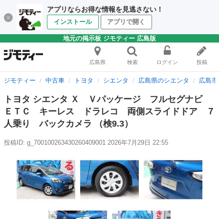
アプリならお得な情報を見逃さない！
インストール
アプリで開く
地元の掲示板 ジモティー 広島版
広島県
検索
ログイン
投稿
ジモティー
中古車
トヨタ
シエンタ
広島県のシエンタ
広島市
トヨタ シエンタ Ｘ Ｖパッケージ フルセグナビ
ＥＴＣ キーレス ドラレコ 両側スライドドア ７
人乗り バックカメラ （検9.3）
投稿ID: g_700100263430260409001
2026年7月29日 22:55