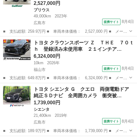
2,527,000円
プリウス
49,000km
2023年
8月4日
提携サイト
広島市
■ 支払総額: 259.9万円 ■ 車両本体価格： 2,527,000 円 ■ メーカ
ー名： トヨタ ■ 車種名： プリウス ■ グレード名： Ｕ 禁
広島
広島市
プリウス
トヨタ クラウンスポーツ Ｚ ＴＨＥ ７０ｔ
煙 セーフティセンス 純正ディスプレイオーディオ ＬＥＤヘッド
ｈ 登録済み未使用車 ２１インチア…
ライト シ...
6,324,000円
10km
2026年
8月4日
提携サイト
福山市
■ 支払総額: 649.8万円 ■ 車両本体価格： 6,324,000 円 ■ メーカ
ー名： トヨタ ■ 車種名： クラウンスポーツ ■ グレード名：
広島
福山市
トヨタ
トヨタ シエンタ Ｇ クエロ 両側電動ドア
Ｚ ＴＨＥ ７０ｔｈ 登録済み未使用車 ２１インチアルミホイー
純正ＳＤナビ 全周囲カメラ 衝突被…
ル サイ...
1,739,000円
シエンタ
21,400km
2019年
8月4日
提携サイト
広島市
■ 支払総額: 189.9万円 ■ 車両本体価格： 1,739,000 円 ■ メーカ
ー名： トヨタ ■ 車種名： シエンタ ■ グレード名： Ｇ クエ