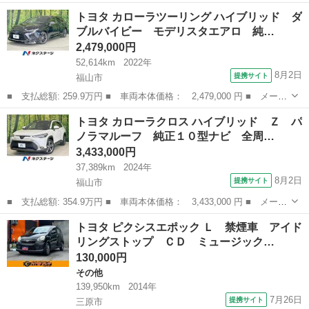
ー名： トヨタ ■ 車種名： カローラスポーツ ■ グレード名：
広島
広島市
トヨタ
トヨタ カローラツーリング ハイブリッド ダ
ハイブリッドＧ スタイル ５０ミリオンエディション フルセグ
ブルバイビー モデリスタエアロ 純…
メモリー...
2,479,000円
52,614km
2022年
8月2日
提携サイト
福山市
■ 支払総額: 259.9万円 ■ 車両本体価格： 2,479,000 円 ■ メーカ
ー名： トヨタ ■ 車種名： カローラツーリング ■ グレード
広島
福山市
トヨタ
トヨタ カローラクロス ハイブリッド Ｚ パ
名： ハイブリッド ダブルバイビー モデリスタエアロ 純正１０
ノラマルーフ 純正１０型ナビ 全周…
型ナビ バッ...
3,433,000円
37,389km
2024年
8月2日
提携サイト
福山市
■ 支払総額: 354.9万円 ■ 車両本体価格： 3,433,000 円 ■ メーカ
ー名： トヨタ ■ 車種名： カローラクロス ■ グレード名： ハ
広島
福山市
トヨタ
トヨタ ピクシスエポック Ｌ 禁煙車 アイド
イブリッド Ｚ パノラマルーフ 純正１０型ナビ 全周囲カメラ
リングストップ ＣＤ ミュージック…
衝突軽減...
130,000円
その他
139,950km
2014年
7月26日
提携サイト
三原市