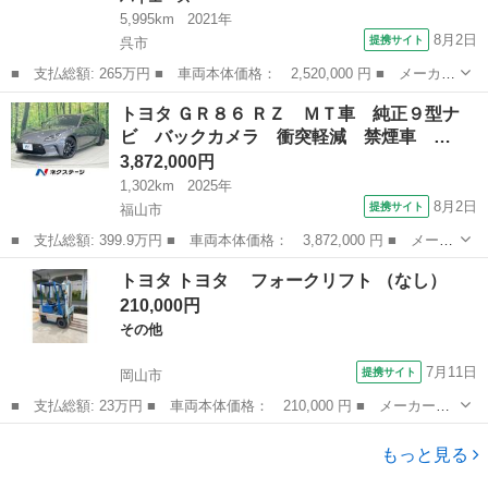
5,995km
2021年
8月2日
提携サイト
呉市
■ 支払総額: 265万円 ■ 車両本体価格： 2,520,000 円 ■ メーカー
名： トヨタ ■ 車種名： ハイエースバン ■ グレード名： Ｄ
広島
呉市
ハイエース
トヨタ ＧＲ８６ ＲＺ ＭＴ車 純正９型ナ
Ｘ ＧＬパッケージ ■ 排気量： 2000cc ■ ドア枚数： 5D ■ ...
ビ バックカメラ 衝突軽減 禁煙車 …
3,872,000円
1,302km
2025年
8月2日
提携サイト
福山市
■ 支払総額: 399.9万円 ■ 車両本体価格： 3,872,000 円 ■ メーカ
ー名： トヨタ ■ 車種名： ＧＲ８６ ■ グレード名： ＲＺ Ｍ
広島
福山市
トヨタ
トヨタ トヨタ フォークリフト （なし）
Ｔ車 純正９型ナビ バックカメラ 衝突軽減 禁煙車 レーダーク
210,000円
ルーズ ...
その他
7月11日
提携サイト
岡山市
■ 支払総額: 23万円 ■ 車両本体価格： 210,000 円 ■ メーカー
名： トヨタ ■ 車種名： トヨタ ■ グレード名： フォークリ
岡山
岡山市
その他
フト ■ 排気量： 800cc ■ ドア枚数： 0 ■ ミッション： MT ■...
もっと見る