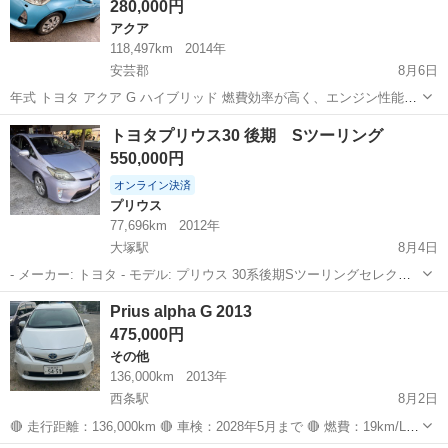
280,000円
アクア
118,497km
2014年
安芸郡
8月6日
年式 トヨタ アクア G ハイブリッド 燃費効率が高く、エンジン性能も
良好です。 ✅ 年式：2014年 ✅ グレード：トヨタ アクア G ハイブリ
広島
安芸郡
アクア
トヨタプリウス30 後期 Sツーリング
ッド ✅ 走行距離：118,497km ✅ 燃費：約30～35km/L ✅...
550,000円
オンライン決済
プリウス
77,696km
2012年
大塚駅
8月4日
- メーカー: トヨタ - モデル: プリウス 30系後期Sツーリングセレクシ
ョン - ボディタイプ: ハッチバック - 駆動方式: ハイブリッド •車検
広島
広島市
大塚駅
プリウス
Prius alpha G 2013
2027/4まで 走行距離:77696km 現車確認必須 現状目立...
475,000円
その他
136,000km
2013年
西条駅
8月2日
🔴 走行距離：136,000km 🔴 車検：2028年5月まで 🔴 燃費：19km/L
🔴 ETC搭載 🔴 右フェンダーに小さなへこみあり 🔴 自動車税支払い済