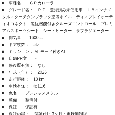
■ 車種名： ＧＲカローラ
■ グレード名： ＲＺ 登録済み未使用車 １８インチメ
タルスターチタンブラック塗装ホイル ディスプレイオーデ
ィオコネクト 追従機能付きクルーズコントロール プレミ
アムスポーツシート シートヒーター サブラジエーター
■ 排気量： 1600cc
■ ドア枚数： 5D
■ ミッション： MTモード付きAT
■ 店舗PR文： -
■ 修復歴有無： なし
■ 年式（年）： 2026
■ 走行距離： 13 km
■ 車検有無： 検11.6
■ 色名： プレシャスメタル
■ 整備： 整備付
■ 保証： 保証有
■ 保証内容： [保証付]：3ヶ月・走行無制限