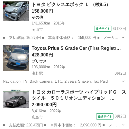
広島
東広島市
西条駅
その他
トヨタ ピクシスエポック Ｌ （検9.5）
み 🔴 エンジン：1800cc 🔴 ガソリン・電気（ハイブリッド...
158,000円
その他
141,653km
2016年
6月23日
提携サイト
岡山市
■ 支払総額: 16.8万円 ■ 車両本体価格： 158,000 円 ■ メーカー
名： トヨタ ■ 車種名： ピクシスエポック ■ グレード名： Ｌ
岡山
岡山市
その他
Toyota Prius S Grade Car (First Registr…
■ 排気量： 660cc ■ ドア枚数： 5D ■ ミッション： CVT...
428,000円
プリウス
106,000km
2012年
瀬野駅
8月2日
Navigation, TV, Back Camera, ETC, 2 years Shaken, Tax Paid
広島
東広島市
瀬野駅
プリウス
トヨタ カローラスポーツ ハイブリッドＧ ス
タイル ５０ミリオンエディション …
2,090,000円
8,416km
2022年
8月2日
提携サイト
広島市
■ 支払総額: 220.4万円 ■ 車両本体価格： 2,090,000 円 ■ メーカ