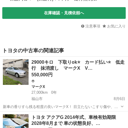
在庫確認・見積依頼へ
注意事項
お気に入り
トヨタの中古車の関連記事
29000キロ 下取りok⭐️ カード払い⭐️ 低走
行 抹消渡し マークX V…
550,000円
マークX
27,000km
0年
福山市
8月6日
新車の香りすら残る程度の良いマークX！ 目立たないこすり傷や、こ
の時代のトヨタ車持病のダッシュ割れはありますが、ボディの艶も残
広島
福山市
マークX
トヨタ アクアG 2014年式、車検有効期限
っており状態の良さが際立つ車両です。 距離が若いので長く乗れるか
2028年8月まで 車の状態良好、…
と⭐️ 現金一括、クレカ払い...