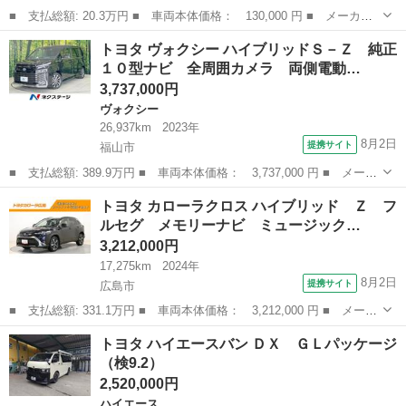
■ 支払総額: 20.3万円 ■ 車両本体価格： 130,000 円 ■ メーカー
名： トヨタ ■ 車種名： ピクシスエポック ■ グレード名：
広島
三原市
その他
トヨタ ヴォクシー ハイブリッドＳ－Ｚ 純正
Ｌ 禁煙車 アイドリングストップ ＣＤ ミュージックプレイヤー
１０型ナビ 全周囲カメラ 両側電動…
接続可 キーレ...
3,737,000円
ヴォクシー
26,937km
2023年
8月2日
提携サイト
福山市
■ 支払総額: 389.9万円 ■ 車両本体価格： 3,737,000 円 ■ メーカ
ー名： トヨタ ■ 車種名： ヴォクシー ■ グレード名： ハイブ
広島
福山市
ヴォクシー
トヨタ カローラクロス ハイブリッド Ｚ フ
リッドＳ－Ｚ 純正１０型ナビ 全周囲カメラ 両側電動ドア 衝突
ルセグ メモリーナビ ミュージック…
軽減 禁...
3,212,000円
17,275km
2024年
8月2日
提携サイト
広島市
■ 支払総額: 331.1万円 ■ 車両本体価格： 3,212,000 円 ■ メーカ
ー名： トヨタ ■ 車種名： カローラクロス ■ グレード名： ハ
広島
広島市
トヨタ
トヨタ ハイエースバン ＤＸ ＧＬパッケージ
イブリッド Ｚ フルセグ メモリーナビ ミュージックプレイヤー
（検9.2）
接続可 ...
2,520,000円
ハイエース