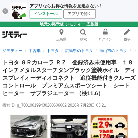
アプリならお得な情報を見逃さない！
インストール
アプリで開く
地元の掲示板 ジモティー 広島版
広島県
検索
ログイン
投稿
ジモティー
中古車
トヨタ
広島県のトヨタ
福山市のトヨタ
ト
トヨタ ＧＲカローラ ＲＺ 登録済み未使用車 １８
インチメタルスターチタンブラック塗装ホイル ディ
スプレイオーディオコネクト 追従機能付きクルーズ
コントロール プレミアムスポーツシート シート
ヒーター サブラジエーター （検11.6）
投稿ID: g_700100199430260606002
2026年7月28日 03:21