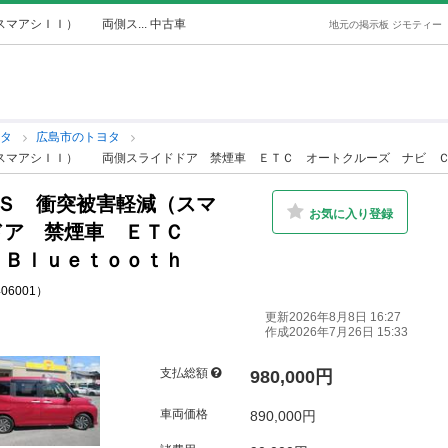
マアシＩＩ） 両側ス... 中古車
地元の掲示板 ジモティー
ヨタ
広島市のトヨタ
（スマアシＩＩ） 両側スライドドア 禁煙車 ＥＴＣ オートクルーズ ナビ ＣＤ
 Ｓ 衝突被害軽減（スマ
お気に入り登録
ドア 禁煙車 ＥＴＣ
 Ｂｌｕｅｔｏｏｔｈ
406001）
更新2026年8月8日 16:27
作成2026年7月26日 15:33
支払総額
980,000円
車両価格
890,000円