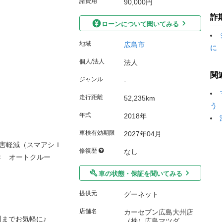
諸費用
90,000円
詐
ローンについて聞いてみる
地域
広島市
に
個人/法人
法人
関
ジャンル
-
走行距離
52,235km
う
年式
2018年
車検有効期限
2027年04月
害軽減（スマアシＩ
修復歴
なし
Ｃ オートクルー
車の状態・保証を聞いてみる
提供元
グーネット
店舗名
カーセブン広島大州店
川までお気軽に♪
（株）広島マツダ