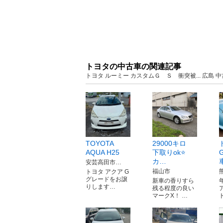
トヨタの中古車の関連記事
トヨタ ルーミー カスタムＧ Ｓ 衝突被... 広島
TOYOTA
29000キロ
AQUA H25
下取りok⭐️
カ…
安芸高田市…
福山市
トヨタ アクア G
グレードをお譲
新車の香りすら
りします…
残る程度の良い
マークX！ …