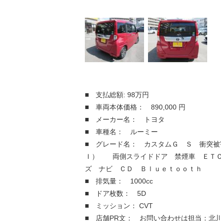
■ 支払総額: 98万円
■ 車両本体価格： 890,000 円
■ メーカー名： トヨタ
■ 車種名： ルーミー
■ グレード名： カスタムＧ Ｓ 衝突被
Ｉ） 両側スライドドア 禁煙車 ＥＴ
ズ ナビ ＣＤ Ｂｌｕｅｔｏｏｔｈ
■ 排気量： 1000cc
■ ドア枚数： 5D
■ ミッション： CVT
■ 店舗PR文： お問い合わせは担当：北