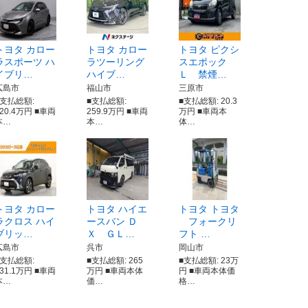
トヨタ カロー
トヨタ カロー
トヨタ ピクシ
ラスポーツ ハ
ラツーリング
スエポック
イブリ…
ハイブ…
Ｌ 禁煙…
広島市
福山市
三原市
■支払総額:
■支払総額:
■支払総額: 20.3
220.4万円 ■車両
259.9万円 ■車両
万円 ■車両本
本…
本…
体…
トヨタ カロー
トヨタ ハイエ
トヨタ トヨタ
ラクロス ハイ
ースバン Ｄ
フォークリ
ブリッ…
Ｘ ＧＬ…
フト …
広島市
呉市
岡山市
■支払総額:
■支払総額: 265
■支払総額: 23万
331.1万円 ■車両
万円 ■車両本体
円 ■車両本体価
本…
価…
格…