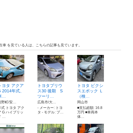
 中古車 を見ている人は、こちらの記事も見ています。
トヨタ アクア
トヨタプリウ
トヨタ ピクシ
G 2014年式、
ス30 後期 S
スエポック Ｌ
車…
ツーリ…
（検…
熊野町/安…
広島市/大…
岡山市
年式 トヨタ アク
- メーカー: トヨ
■支払総額: 16.8
ア G ハイブリッ
タ - モデル: プ…
万円 ■車両本
ド …
体…