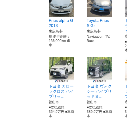
Prius alpha G
Toyota Prius
2013
S Gr…
東広島市/…
東広島市/…
🔴 走行距離：
Navigation, TV,
136,000km 🔴
Back…
車…
トヨタ カロー
トヨタ ヴォク
ラクロス ハイ
シー ハイブリ
ブリッ…
ッドＳ…
福山市
福山市
■支払総額:
■支払総額:
354.9万円 ■車両
389.9万円 ■車両
本…
本…