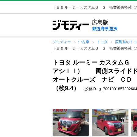
トヨタ ルーミー カスタムＧ Ｓ 衝突被害軽減（ス
広島版
都道府県選択
ジモティー
中古車
トヨタ
広島県のト
トヨタ ルーミー カスタムＧ Ｓ 衝突被害軽減
トヨタ ルーミー カスタムＧ
アシＩＩ） 両側スライド
オートクルーズ ナビ ＣＤ
（検9.4）
（投稿ID : g_700100185730260