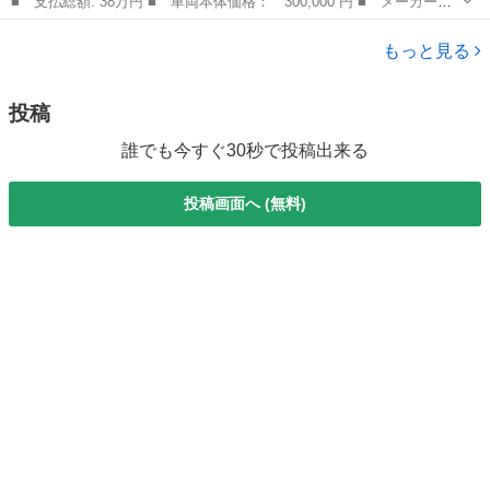
■ 支払総額: 38万円 ■ 車両本体価格： 300,000 円 ■ メーカー
名： シトロエン ■ 車種名： Ｃ４ ピカソ ■ グレード名： エク
岡山
岡山市
その他
スクルーシブ 禁煙車 ガラスルーフ １２インチパノラミックスク
もっと見る
リーン スマー...
投稿
誰でも今すぐ30秒で投稿出来る
投稿画面へ (無料)