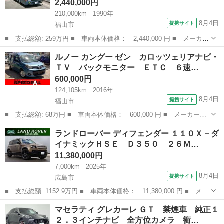
2,440,000円
210,000km
1990年
8月4日
提携サイト
福山市
■ 支払総額: 259万円 ■ 車両本体価格： 2,440,000 円 ■ メーカー
名： 日野 ■ 車種名： ヒノレインボー ■ グレード名： ２７
広島
福山市
その他
ルノー カングー ゼン カロッツェリアナビ・
人乗り 冷蔵庫 自動ドア ■ 排気量： 7500cc ■ ドア枚数： 1...
ＴＶ バックモニター ＥＴＣ ６速…
600,000円
124,105km
2016年
8月4日
提携サイト
福山市
■ 支払総額: 68万円 ■ 車両本体価格： 600,000 円 ■ メーカー
名： ルノー ■ 車種名： カングー ■ グレード名： ゼン カロ
広島
福山市
その他
ランドローバー ディフェンダー １１０Ｘ－ダ
ッツェリアナビ・ＴＶ バックモニター ＥＴＣ ６速ＭＴ車 本革
イナミックＨＳＥ Ｄ３５０ ２６Ｍ…
巻ステアリング ...
11,380,000円
7,000km
2025年
8月4日
提携サイト
広島市
■ 支払総額: 1152.9万円 ■ 車両本体価格： 11,380,000 円 ■ メー
カー名： ランドローバー ■ 車種名： ディフェンダー ■ グレー
広島
広島市
その他
マセラティ グレカーレ ＧＴ 禁煙車 純正１
ド名： １１０Ｘ－ダイナミックＨＳＥ Ｄ３５０ ２６ＭＹ 弊社
２．３インチナビ 全方位カメラ 衝…
元デモ...