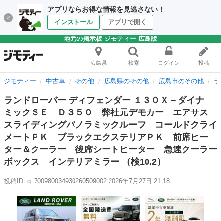
アプリならお得な情報を見逃さない！
インストール
アプリで開く
地元の掲示板 ジモティー 広島版
広島県
検索
ログイン
投稿
ジモティー
中古車
その他
広島県のその他
広島市のその他
ラ
ランドローバー ディフェンダー １３０Ｘ－ダイナ
ミックＳＥ Ｄ３５０ 弊社元デモカー エアサス
スライディングパノラミックルーフ コールドクライ
メートＰＫ ブラックエクステリアＰＫ 前席ヒー
ター＆クーラー 後席シートヒーター 急速クーラー
ボックス インテリアミラー （検10.2）
投稿ID: g_700980034930260509002
2026年7月27日 21:18