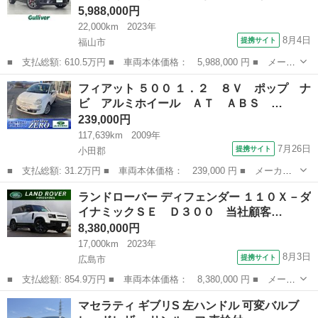
5,988,000円
22,000km
2023年
8月4日
提携サイト
福山市
■ 支払総額: 610.5万円 ■ 車両本体価格： 5,988,000 円 ■ メーカ
ー名： マセラティ ■ 車種名： グレカーレ ■ グレード名： Ｇ
広島
福山市
その他
フィアット ５００ １．２ ８Ｖ ポップ ナ
Ｔ 禁煙車 純正１２．３インチナビ 全方位カメラ 衝突軽減ブレ
ビ アルミホイール ＡＴ ＡＢＳ …
ーキ ブ...
239,000円
117,639km
2009年
7月26日
提携サイト
小田郡
■ 支払総額: 31.2万円 ■ 車両本体価格： 239,000 円 ■ メーカー
名： フィアット ■ 車種名： ５００ ■ グレード名： １．２
岡山
小田郡
その他
ランドローバー ディフェンダー １１０Ｘ－ダ
８Ｖ ポップ ナビ アルミホイール ＡＴ ＡＢＳ ＣＤ エアコ
イナミックＳＥ Ｄ３００ 当社顧客…
ン パワース...
8,380,000円
17,000km
2023年
8月3日
提携サイト
広島市
■ 支払総額: 854.9万円 ■ 車両本体価格： 8,380,000 円 ■ メーカ
ー名： ランドローバー ■ 車種名： ディフェンダー ■ グレード
広島
広島市
その他
マセラティ ギブリS 左ハンドル 可変バルブ
名： １１０Ｘ－ダイナミックＳＥ Ｄ３００ 当社顧客様お乗り換