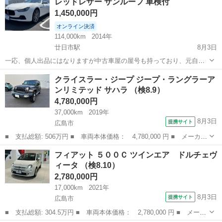
レッドレザー サンルーフ 車検付
車 エア...
1,450,000円
オンライン決済
114,000km
2014年
廿日市駅
8月3日
一応、個人出品にはなりますが中古車屋の屋号も持っており、元自動
車整備士ですので車の状態の目利きはただの個人出品の方とは違いま
広島
廿日市市
廿日市駅
その他
クライスラー・ジープ ジープ・ラングラーア
す。 平成26年式、マセラティギブリSになります。 Sの為、馬力は410
ンリミテッド サハラ （検8.9）
馬力になります。 ベースグレ...
4,780,000円
37,000km
2019年
8月3日
提携サイト
広島市
■ 支払総額: 506万円 ■ 車両本体価格： 4,780,000 円 ■ メーカー
名： クライスラー・ジープ ■ 車種名： ジープ・ラングラーアン
広島
広島市
その他
フィアット ５００Ｃ ツインエア ドルチェヴ
リミテッド ■ グレード名： サハラ ■ 排気量： 2000cc ■ ド
ィータ （検8.10）
ア...
2,780,000円
17,000km
2021年
8月3日
提携サイト
広島市
■ 支払総額: 304.5万円 ■ 車両本体価格： 2,780,000 円 ■ メーカ