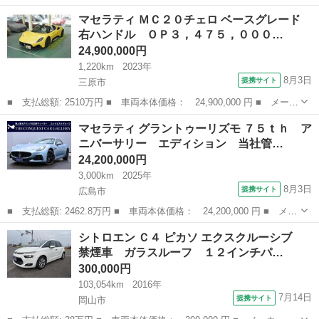
名： ポルシェ ■ 車種名： カイエン ■ グレード名： プラチナ
広島
広島市
その他
マセラティ ＭＣ２０チェロ ベースグレード
エディション パノラマルーフ ベージュレザー 純正２１ＡＷ １
右ハンドル ＯＰ３，４７５，０００…
オーナー ...
24,900,000円
1,220km
2023年
8月3日
提携サイト
三原市
■ 支払総額: 2510万円 ■ 車両本体価格： 24,900,000 円 ■ メーカ
ー名： マセラティ ■ 車種名： ＭＣ２０チェロ ■ グレード
広島
三原市
その他
マセラティ グラントゥーリズモ ７５ｔｈ ア
名： ベースグレード 右ハンドル ＯＰ３，４７５，０００ ３コ
ニバーサリー エディション 当社管…
ートペイント...
24,200,000円
3,000km
2025年
8月3日
提携サイト
広島市
■ 支払総額: 2462.8万円 ■ 車両本体価格： 24,200,000 円 ■ メー
カー名： マセラティ ■ 車種名： グラントゥーリズモ ■ グレー
広島
広島市
その他
シトロエン Ｃ４ ピカソ エクスクルーシブ
ド名： ７５ｔｈ アニバーサリー エディション 当社管理社有
禁煙車 ガラスルーフ １２インチパ…
車 ディ...
300,000円
103,054km
2016年
7月14日
提携サイト
岡山市