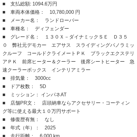
■ 支払総額: 1094.6万円
■ 車両本体価格： 10,780,000 円
■ メーカー名： ランドローバー
■ 車種名： ディフェンダー
■ グレード名： １３０Ｘ－ダイナミックＳＥ Ｄ３５
０ 弊社元デモカー エアサス スライディングパノラミッ
クルーフ コールドクライメートＰＫ ブラックエクステリ
アＰＫ 前席ヒーター＆クーラー 後席シートヒーター 急
速クーラーボックス インテリアミラー
■ 排気量： 3000cc
■ ドア枚数： 5D
■ ミッション： インパネAT
■ 店舗PR文： 店頭納車ならアクセサリー・コーティン
グ等に使える最大１０万円サポート
■ 修復歴有無： なし
■ 年式（年）： 2025
■ 走行距離： 6,000 km