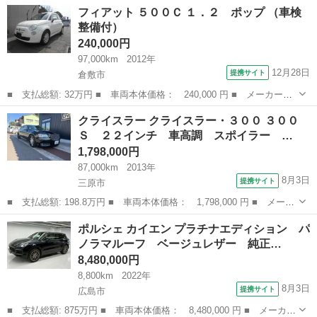
ー名： フィアット ■ 車種名： ５００Ｃ ■ グレード名： ツイ
広島
広島市
その他
フィアット ５００Ｃ １．２ ポップ （車検
ンエア ドルチェヴィータ ■ 排気量： 900cc ■ ドア枚数： 3...
整備付）
240,000円
97,000km
2012年
12月28日
提携サイト
倉敷市
■ 支払総額: 32万円 ■ 車両本体価格： 240,000 円 ■ メーカー
名： フィアット ■ 車種名： ５００Ｃ ■ グレード名： １．
岡山
倉敷市
その他
クライスラー クライスラー・３００ ３００
２ ポップ ■ 排気量： 1200cc ■ ドア枚数： 3D ■ ミッショ
Ｓ ２２インチ 車高調 スポイラー …
ン： ...
1,798,000円
87,000km
2013年
8月3日
提携サイト
三原市
■ 支払総額: 198.8万円 ■ 車両本体価格： 1,798,000 円 ■ メーカ
ー名： クライスラー ■ 車種名： クライスラー・３００ ■ グレ
広島
三原市
その他
ポルシェ カイエン プラチナエディション パ
ード名： ３００Ｓ ２２インチ 車高調 スポイラー ４本出しマ
ノラマルーフ ベージュレザー 純正…
フラー ...
8,480,000円
8,800km
2022年
8月3日
提携サイト
広島市
■ 支払総額: 875万円 ■ 車両本体価格： 8,480,000 円 ■ メーカー