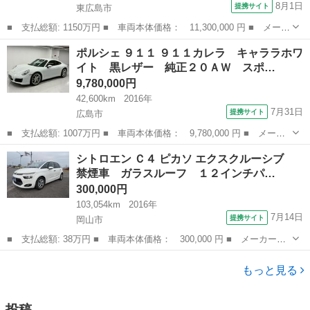
8月1日
提携サイト
東広島市
■ 支払総額: 1150万円 ■ 車両本体価格： 11,300,000 円 ■ メーカ
ー名： ポルシェ ■ 車種名： ７１８ボクスター ■ グレード
広島
東広島市
その他
ポルシェ ９１１ ９１１カレラ キャララホワ
名： ７１８ボクスタースタイルエディション 禁煙車 最終型 電
イト 黒レザー 純正２０ＡＷ スポ…
動オープン ...
9,780,000円
42,600km
2016年
7月31日
提携サイト
広島市
■ 支払総額: 1007万円 ■ 車両本体価格： 9,780,000 円 ■ メーカ
ー名： ポルシェ ■ 車種名： ９１１ ■ グレード名： ９１１カ
広島
広島市
その他
シトロエン Ｃ４ ピカソ エクスクルーシブ
レラ キャララホワイト 黒レザー 純正２０ＡＷ スポーツクロノ
禁煙車 ガラスルーフ １２インチパ…
パッケージ...
300,000円
103,054km
2016年
7月14日
提携サイト
岡山市
■ 支払総額: 38万円 ■ 車両本体価格： 300,000 円 ■ メーカー
名： シトロエン ■ 車種名： Ｃ４ ピカソ ■ グレード名： エク
岡山
岡山市
その他
スクルーシブ 禁煙車 ガラスルーフ １２インチパノラミックスク
もっと見る
リーン スマー...
投稿