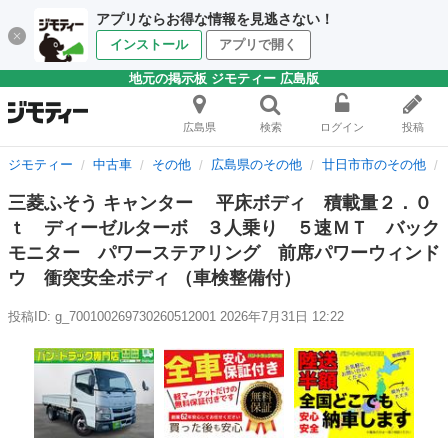
アプリならお得な情報を見逃さない！
インストール
アプリで開く
地元の掲示板 ジモティー 広島版
広島県
検索
ログイン
投稿
ジモティー
中古車
その他
広島県のその他
廿日市市のその他
三菱ふそう キャンター 平床ボディ 積載量２．０
ｔ ディーゼルターボ ３人乗り ５速ＭＴ バック
モニター パワーステアリング 前席パワーウィンド
ウ 衝突安全ボディ （車検整備付）
投稿ID: g_700100269730260512001
2026年7月31日 12:22