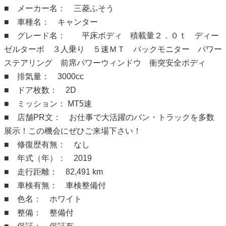
■ メーカー名： 三菱ふそう
■ 車種名： キャンター
■ グレード名： 平床ボディ 積載量２．０ｔ ディー
ゼルターボ ３人乗り ５速ＭＴ バックモニター パワー
ステアリング 前席パワーウィンドウ 衝突安全ボディ
■ 排気量： 3000cc
■ ドア枚数： 2D
■ ミッション： MT5速
■ 店舗PR文： お仕事で大活躍のバン・トラックを多数
展示！この機会にぜひご来場下さい！
■ 修復歴有無： なし
■ 年式（年）： 2019
■ 走行距離： 82,491 km
■ 車検有無： 車検整備付
■ 色名： ホワイト
■ 整備： 整備付