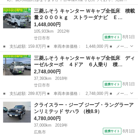
車整備士ですので車の状態の目利きはただの個人出品の方とは違いま
広島
廿日市市
廿日市駅
その他
三菱ふそう キャンター Ｗキャブ全低床 積載
す。 平成26年式、マセラティギブリSになります。 Sの為、馬力は410
量２０００ｋｇ ストラーダナビ Ｅ…
馬力になります。 ベースグレ...
1,448,000円
105,933km
2012年
8月1日
提携サイト
廿日市市
■ 支払総額: 159.8万円 ■ 車両本体価格： 1,448,000 円 ■ メーカ
ー名： 三菱ふそう ■ 車種名： キャンター ■ グレード名： Ｗ
広島
廿日市市
その他
三菱ふそう キャンター Ｗキャブ全低床 ディ
キャブ全低床 積載量２０００ｋｇ ストラーダナビ ＥＴＣ リア
ーゼルターボ ４ドア ６人乗り 積…
ヒーター...
2,748,000円
37,393km
2018年
8月1日
提携サイト
廿日市市
■ 支払総額: 289.8万円 ■ 車両本体価格： 2,748,000 円 ■ メーカ
ー名： 三菱ふそう ■ 車種名： キャンター ■ グレード名： Ｗ
広島
廿日市市
その他
クライスラー・ジープ ジープ・ラングラーア
キャブ全低床 ディーゼルターボ ４ドア ６人乗り 積載量２．０
ンリミテッド サハラ （検8.9）
ｔ レン...
4,780,000円
37,000km
2019年
8月1日
提携サイト
広島市