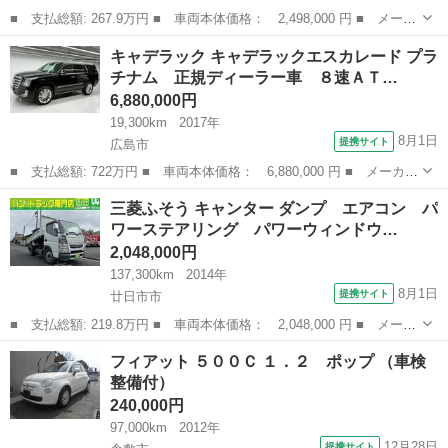
■ 支払総額: 267.9万円 ■ 車両本体価格： 2,498,000 円 ■ メーカ
ー名： ユーノス ■ 車種名： ユーノスロードスター ■ グレード
広島
呉市
その他
キャデラック キャデラックエスカレード プラ
名： ＶＲリミテッド コンビネーションＢ ビルシュタインサスペ
チナム 正規ディーラー車 ８速ＡＴ…
ンション...
6,880,000円
19,300km
2017年
8月1日
提携サイト
広島市
■ 支払総額: 722万円 ■ 車両本体価格： 6,880,000 円 ■ メーカー
名： キャデラック ■ 車種名： キャデラックエスカレード ■ グ
広島
広島市
その他
三菱ふそう キャンター ダンプ エアコン パ
レード名： プラチナム 正規ディーラー車 ８速ＡＴ 黒レザー
ワーステアリング パワーウィンドウ…
純正２２Ａ...
2,048,000円
137,300km
2014年
8月1日
提携サイト
廿日市市
■ 支払総額: 219.8万円 ■ 車両本体価格： 2,048,000 円 ■ メーカ
ー名： 三菱ふそう ■ 車種名： キャンター ■ グレード名： ダ
広島
廿日市市
その他
フィアット ５００Ｃ １．２ ポップ （車検
ンプ エアコン パワーステアリング パワーウィンドウ ＡＢＳ
整備付）
エアバッ...
240,000円
97,000km
2012年
12月28日
提携サイト