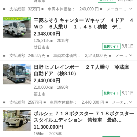
倉敷市
■ 支払総額: 32万円 ■ 車両本体価格： 240,000 円 ■ メーカー
名： フィアット ■ 車種名： ５００Ｃ ■ グレード名： １．
岡山
倉敷市
その他
三菱ふそう キャンター Ｗキャブ ４ドア ４
２ ポップ ■ 排気量： 1200cc ■ ドア枚数： 3D ■ ミッショ
ＷＤ ６人乗り １．４５ｔ積載 デ…
ン： ...
2,348,000円
125,218km
2018年
8月1日
提携サイト
廿日市市
■ 支払総額: 249.8万円 ■ 車両本体価格： 2,348,000 円 ■ メーカ
ー名： 三菱ふそう ■ 車種名： キャンター ■ グレード名： Ｗ
広島
廿日市市
その他
日野 ヒノレインボー ２７人乗り 冷蔵庫
キャブ ４ドア ４ＷＤ ６人乗り １．４５ｔ積載 ディーゼルタ
自動ドア （検8.10）
ーボ 車...
2,440,000円
210,000km
1990年
8月1日
提携サイト
福山市
■ 支払総額: 259万円 ■ 車両本体価格： 2,440,000 円 ■ メーカー
名： 日野 ■ 車種名： ヒノレインボー ■ グレード名： ２７
広島
福山市
その他
ポルシェ ７１８ボクスター ７１８ボクスター
人乗り 冷蔵庫 自動ドア ■ 排気量： 7500cc ■ ドア枚数： 1...
スタイルエディション 禁煙車 最終…
11,300,000円
155km
2025年