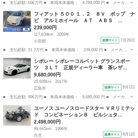
■ 支払総額: 506万円 ■ 車両本体価格： 4,780,000 円 ■ メーカー
名： クライスラー・ジープ ■ 車種名： ジープ・ラングラーアン
広島
広島市
その他
フィアット ５００ １．２ ８Ｖ ポップ ナ
リミテッド ■ グレード名： サハラ ■ 排気量： 2000cc ■ ド
ビ アルミホイール ＡＴ ＡＢＳ …
ア...
239,000円
117,639km
2009年
7月26日
提携サイト
小田郡
■ 支払総額: 31.2万円 ■ 車両本体価格： 239,000 円 ■ メーカー
名： フィアット ■ 車種名： ５００ ■ グレード名： １．２
岡山
小田郡
その他
シボレー シボレーコルベット グランスポー
８Ｖ ポップ ナビ アルミホイール ＡＴ ＡＢＳ ＣＤ エアコ
ツ ３ＬＴ 正規ディーラー車 茶レザ…
ン パワース...
9,680,000円
25,600km
2017年
8月1日
提携サイト
広島市
■ 支払総額: 996万円 ■ 車両本体価格： 9,680,000 円 ■ メーカー
名： シボレー ■ 車種名： シボレーコルベット ■ グレード
広島
広島市
その他
ユーノス ユーノスロードスター ＶＲリミテッ
名： グランスポーツ ３ＬＴ 正規ディーラー車 茶レザー Ａｐ
ド コンビネーションＢ ビルシュタ…
ｐｌｅ Ｃａｒ...
2,498,000円
89,641km
1996年
8月1日
提携サイト
呉市