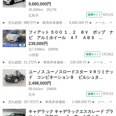
9,680,000円
25,600km
2017年
8月1日
提携サイト
広島市
■ 支払総額: 996万円 ■ 車両本体価格： 9,680,000 円 ■ メーカー
名： シボレー ■ 車種名： シボレーコルベット ■ グレード
広島
広島市
その他
フィアット ５００ １．２ ８Ｖ ポップ ナ
名： グランスポーツ ３ＬＴ 正規ディーラー車 茶レザー Ａｐ
ビ アルミホイール ＡＴ ＡＢＳ …
ｐｌｅ Ｃａｒ...
239,000円
117,639km
2009年
7月26日
提携サイト
小田郡
■ 支払総額: 31.2万円 ■ 車両本体価格： 239,000 円 ■ メーカー
名： フィアット ■ 車種名： ５００ ■ グレード名： １．２
岡山
小田郡
その他
ユーノス ユーノスロードスター ＶＲリミテッ
８Ｖ ポップ ナビ アルミホイール ＡＴ ＡＢＳ ＣＤ エアコ
ド コンビネーションＢ ビルシュタ…
ン パワース...
2,498,000円
89,641km
1996年
8月1日
提携サイト
呉市
■ 支払総額: 267.9万円 ■ 車両本体価格： 2,498,000 円 ■ メーカ
ー名： ユーノス ■ 車種名： ユーノスロードスター ■ グレード
広島
呉市
その他
キャデラック キャデラックエスカレード プラ
名： ＶＲリミテッド コンビネーションＢ ビルシュタインサスペ