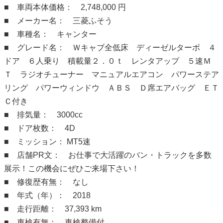
■ 車両本体価格： 2,748,000 円
■ メーカー名： 三菱ふそう
■ 車種名： キャンター
■ グレード名： Ｗキャブ全低床 ディーゼルターボ ４
ドア ６人乗り 積載量２．０ｔ レンタアップ ５速Ｍ
Ｔ ラジオチューナー マニュアルエアコン パワーステア
リング パワーウィンドウ ＡＢＳ Ｄ席エアバッグ ＥＴ
Ｃ付き
■ 排気量： 3000cc
■ ドア枚数： 4D
■ ミッション： MT5速
■ 店舗PR文： お仕事で大活躍のバン・トラックを多数
展示！この機会にぜひご来場下さい！
■ 修復歴有無： なし
■ 年式（年）： 2018
■ 走行距離： 37,393 km
■ 車検有無： 車検整備付