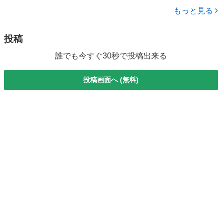
岡山
岡山市
その他
スクルーシブ 禁煙車 ガラスルーフ １２インチパノラミックスク
もっと見る
リーン スマー...
投稿
誰でも今すぐ30秒で投稿出来る
投稿画面へ (無料)