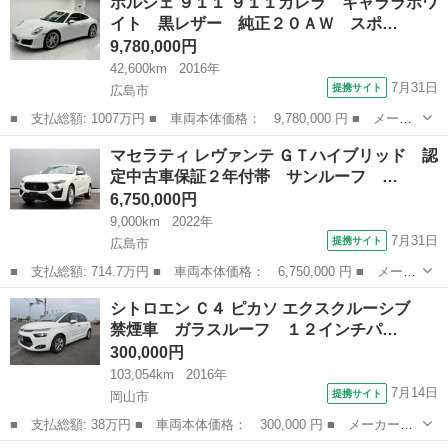
ポルシェ ９１１ ９１１カレラ キャララホワ
名： ７１８ボクスタースタイルエディション 禁煙車 最終型 電
イト 黒レザー 純正２０ＡＷ スポ…
動オープン ...
9,780,000円
42,600km
2016年
7月31日
提携サイト
広島市
■ 支払総額: 1007万円 ■ 車両本体価格： 9,780,000 円 ■ メーカ
ー名： ポルシェ ■ 車種名： ９１１ ■ グレード名： ９１１カ
広島
広島市
その他
マセラティ レヴァンテ ＧＴハイブリッド 認
レラ キャララホワイト 黒レザー 純正２０ＡＷ スポーツクロノ
定中古車保証２年付帯 サンルーフ …
パッケージ...
6,750,000円
9,000km
2022年
7月31日
提携サイト
広島市
■ 支払総額: 714.7万円 ■ 車両本体価格： 6,750,000 円 ■ メーカ
ー名： マセラティ ■ 車種名： レヴァンテ ■ グレード名： Ｇ
広島
広島市
その他
シトロエン Ｃ４ ピカソ エクスクルーシブ
Ｔハイブリッド 認定中古車保証２年付帯 サンルーフ ２０インチ
禁煙車 ガラスルーフ １２インチパ…
アルミ ...
300,000円
103,054km
2016年
7月14日
提携サイト
岡山市
■ 支払総額: 38万円 ■ 車両本体価格： 300,000 円 ■ メーカー
名： シトロエン ■ 車種名： Ｃ４ ピカソ ■ グレード名： エク