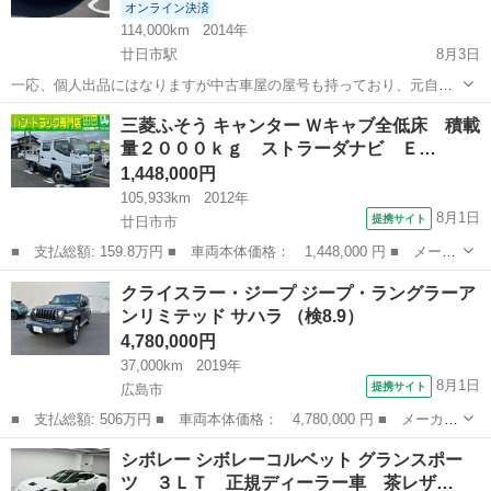
オンライン決済
114,000km
2014年
廿日市駅
8月3日
一応、個人出品にはなりますが中古車屋の屋号も持っており、元自動
車整備士ですので車の状態の目利きはただの個人出品の方とは違いま
広島
廿日市市
廿日市駅
その他
三菱ふそう キャンター Ｗキャブ全低床 積載
す。 平成26年式、マセラティギブリSになります。 Sの為、馬力は410
量２０００ｋｇ ストラーダナビ Ｅ…
馬力になります。 ベースグレ...
1,448,000円
105,933km
2012年
8月1日
提携サイト
廿日市市
■ 支払総額: 159.8万円 ■ 車両本体価格： 1,448,000 円 ■ メーカ
ー名： 三菱ふそう ■ 車種名： キャンター ■ グレード名： Ｗ
広島
廿日市市
その他
クライスラー・ジープ ジープ・ラングラーア
キャブ全低床 積載量２０００ｋｇ ストラーダナビ ＥＴＣ リア
ンリミテッド サハラ （検8.9）
ヒーター...
4,780,000円
37,000km
2019年
8月1日
提携サイト
広島市
■ 支払総額: 506万円 ■ 車両本体価格： 4,780,000 円 ■ メーカー
名： クライスラー・ジープ ■ 車種名： ジープ・ラングラーアン
広島
広島市
その他
シボレー シボレーコルベット グランスポー
リミテッド ■ グレード名： サハラ ■ 排気量： 2000cc ■ ド
ツ ３ＬＴ 正規ディーラー車 茶レザ…
ア...