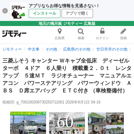
アプリならお得な情報を見逃さない！
インストール
アプリで開く
地元の掲示板 ジモティー 広島版
広島県
検索
ログイン
投稿
ジモティー
中古車
その他
広島県のその他
廿日市市のその他
三菱ふそう キャンター Ｗキャブ全低床 ディーゼル
ターボ ４ドア ６人乗り 積載量２．０ｔ レンタ
アップ ５速ＭＴ ラジオチューナー マニュアルエ
アコン パワーステアリング パワーウィンドウ Ａ
ＢＳ Ｄ席エアバッグ ＥＴＣ付き （車検整備付）
投稿ID: g_700100269730250711001
2026年8月1日 04:16