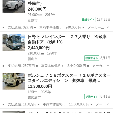
整備付）
ーボ 車...
240,000円
97,000km
2012年
12月28日
提携サイト
倉敷市
■ 支払総額: 32万円 ■ 車両本体価格： 240,000 円 ■ メーカー
名： フィアット ■ 車種名： ５００Ｃ ■ グレード名： １．
岡山
倉敷市
その他
日野 ヒノレインボー ２７人乗り 冷蔵庫
２ ポップ ■ 排気量： 1200cc ■ ドア枚数： 3D ■ ミッショ
自動ドア （検8.10）
ン： ...
2,440,000円
210,000km
1990年
8月1日
提携サイト
福山市
■ 支払総額: 259万円 ■ 車両本体価格： 2,440,000 円 ■ メーカー
名： 日野 ■ 車種名： ヒノレインボー ■ グレード名： ２７
広島
福山市
その他
ポルシェ ７１８ボクスター ７１８ボクスター
人乗り 冷蔵庫 自動ドア ■ 排気量： 7500cc ■ ドア枚数： 1...
スタイルエディション 禁煙車 最終…
11,300,000円
155km
2025年
8月1日
提携サイト
東広島市
■ 支払総額: 1150万円 ■ 車両本体価格： 11,300,000 円 ■ メーカ
ー名： ポルシェ ■ 車種名： ７１８ボクスター ■ グレード
広島
東広島市
その他