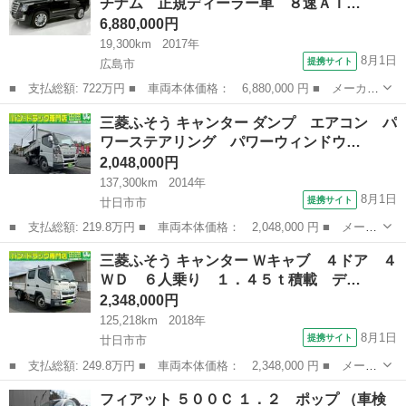
チナム 正規ディーラー車 ８速ＡＴ…
ンション...
6,880,000円
19,300km
2017年
8月1日
提携サイト
広島市
■ 支払総額: 722万円 ■ 車両本体価格： 6,880,000 円 ■ メーカー
名： キャデラック ■ 車種名： キャデラックエスカレード ■ グ
広島
広島市
その他
三菱ふそう キャンター ダンプ エアコン パ
レード名： プラチナム 正規ディーラー車 ８速ＡＴ 黒レザー
ワーステアリング パワーウィンドウ…
純正２２Ａ...
2,048,000円
137,300km
2014年
8月1日
提携サイト
廿日市市
■ 支払総額: 219.8万円 ■ 車両本体価格： 2,048,000 円 ■ メーカ
ー名： 三菱ふそう ■ 車種名： キャンター ■ グレード名： ダ
広島
廿日市市
その他
三菱ふそう キャンター Ｗキャブ ４ドア ４
ンプ エアコン パワーステアリング パワーウィンドウ ＡＢＳ
ＷＤ ６人乗り １．４５ｔ積載 デ…
エアバッ...
2,348,000円
125,218km
2018年
8月1日
提携サイト
廿日市市
■ 支払総額: 249.8万円 ■ 車両本体価格： 2,348,000 円 ■ メーカ
ー名： 三菱ふそう ■ 車種名： キャンター ■ グレード名： Ｗ
広島
廿日市市
その他
フィアット ５００Ｃ １．２ ポップ （車検
キャブ ４ドア ４ＷＤ ６人乗り １．４５ｔ積載 ディーゼルタ