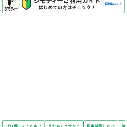
ぜひ譲ってください
まだありますか？
現車確認したい
値