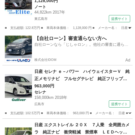
社外ＵＳＢオーディオ ＥＴＣ スマートキー
1,128,000円
ノート
オートエアコン （車検整備付）
44,822km 2017年
東広島市
提携サイト
■ 支払総額: 122.8万円 ■ 車両本体価格： 1,128,000 円 ■ メーカー名
広島
東広島市
ノート
【自社ローン】審査通らない方へ
自社ローンなら「じしゃロン」。他社の審査に通らな
かった方も
株式会社IDOM
Ad
日産 セレナ ｅ－パワー ハイウェイスターＶ 純
正メモリナビ フルセグテレビ 純正フリップダ
ウンモニター クルーズコントロール プッシュ
963,000円
セレナ
スタート 両側パワースライドドア ＥＴＣ （検
158,000km 2018年
9.5）
広島市
提携サイト
■ 支払総額: 102.5万円 ■ 車両本体価格： 963,000 円 ■ メーカー名： 
広島
広島市
セレナ
日産 エクストレイル ２０Ｘ ７人乗 全周囲カメ
ラ 純正ナビ 衝突軽減 禁煙車 ＬＥＤヘッ