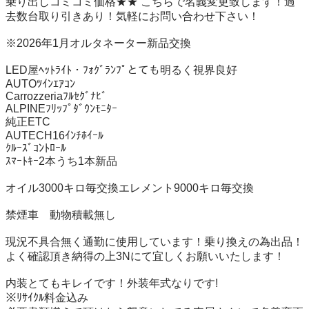
乗り出しコミコミ価格★★ こちらで名義変更致します！過
去数台取り引きあり！気軽にお問い合わせ下さい！

※2026年1月オルタネーター新品交換

LED屋ﾍｯﾄﾗｲﾄ・ﾌｫｸﾞﾗﾝﾌﾟとても明るく視界良好

AUTOﾂｲﾝｴｱｺﾝ

Carrozzeriaﾌﾙｾｸﾞﾅﾋﾞ

ALPINEﾌﾘｯﾌﾟﾀﾞｳﾝﾓﾆﾀｰ

純正ETC

AUTECH16ｲﾝﾁﾎｲｰﾙ　

ｸﾙｰｽﾞｺﾝﾄﾛｰﾙ

ｽﾏｰﾄｷｰ2本うち1本新品

オイル3000キロ毎交換エレメント9000キロ毎交換

禁煙車　動物積載無し

現況不具合無く通勤に使用しています！乗り換えの為出品！
よく確認頂き納得の上3Nにて宜しくお願いいたします！

内装とてもキレイです！外装年式なりです!

※ﾘｻｲｸﾙ料金込み
