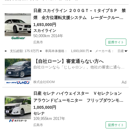
広島
福山市
駅家駅
エクストレイル
サンルーフ
日産 スカイライン ２００ＧＴ－ｔタイプＳＰ 禁
煙 全方位運転支援システム レーダークルーズ
コントロール ＢＳＭ 純正ナビ アラウンドビ
1,693,000円
スカイライン
ューモニター ＬＥＤヘッドライト ブラック革
50,000km 2014年
シート シートヒーター ビルトインＥＴＣ ド
広島市
提携サイト
ライブレコーダー （検9.6）
■ 支払総額: 175.9万円 ■ 車両本体価格： 1,693,000 円 ■ メーカー名
広島
広島市
スカイライン
【自社ローン】審査通らない方へ
自社ローンなら「じしゃロン」。他社の審査に通らな
かった方も
株式会社IDOM
Ad
日産 セレナ ハイウェイスター Ｖセレクション
アラウンドビューモニター フリップダウンモニ
ター 両側電動スライドドア ドライブレコーダ
1,005,000円
セレナ
ー 純正９インチナビ ＬＥＤヘッドライト Ｅ
109,955km 2017年
ＴＣ 衝突軽減 クルーズコントロール ダブル
広島市
提携サイト
エアコン ドアバイザ― （車検整備付）