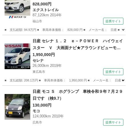
ド コーナーセンサー シートヒーター スマー
828,000円
エクストレイル
トキー ルーフレール クルコン ＥＴＣ オー
87,120km 2014年
トライト／エアコン Ｂｌｕｅｔｏｏｔｈ ＣＤ
福山市
提携サイト
／ＤＶＤ （検9.9）
■ 支払総額: 94.9万円 ■ 車両本体価格： 828,000 円 ■ メーカー名： 日
広島
福山市
エクストレイル
日産 セレナ １．２ ｅ－ＰＯＷＥＲ ハイウェイ
スター Ｖ 大画面ナビ★アラウンドビューモニ
ター★シート＆ハンドルヒーター★プロパイロッ
1,950,000円
セレナ
ト★両側電動スライド★ＥＴＣ★スマートミラー
26,000km 2019年
★ドラレコ★ワンオーナー♪ （車検整備付）
東広島市
提携サイト
■ 支払総額: 208.1万円 ■ 車両本体価格： 1,950,000 円 ■ メーカー名
広島
東広島市
セレナ
日産 モコ Ｓ ホグランプ 車検令和９年７月２９
日です （検9.7）
130,000円
モコ
124,000km 2010年
広島市
提携サイト