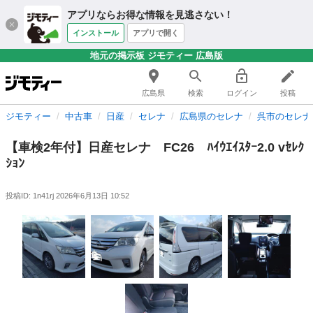
アプリならお得な情報を見逃さない！
インストール
アプリで開く
地元の掲示板 ジモティー 広島版
広島県
検索
ログイン
投稿
ジモティー
中古車
日産
セレナ
広島県のセレナ
呉市のセレナ
【車検2年付】日産セレナ FC26 ﾊｲｳｴｲｽﾀｰ2.0 vｾﾚｸ
ｼｮﾝ
投稿ID: 1n41rj
2026年6月13日 10:52