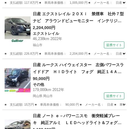
■ 支払総額: 117.8万円 ■ 車両本体価格： 1,005,000 円 ■ メーカー名
広島
広島市
セレナ
日産 エクストレイル ２０Ｘｉ 禁煙車 社外７型
ナビ アラウンドビューモニター インテリジェ
ントルームミラー 前後ドライブレコーダー
2,204,000円
エクストレイル
プロパイロット パワーバックドア 前席パワー
46,238km 2022年
シート 前席／後席左右シートヒーター スマー
福山市
提携サイト
トキー （検9.6）
■ 支払総額: 226.8万円 ■ 車両本体価格： 2,204,000 円 ■ メーカー名
広島
福山市
エクストレイル
日産 ルークス ハイウェイスター 左側パワースラ
イドドア ＨＩＤライト フォグ 純正１４Ａ
Ｗ スマートキー パワステ パワーウィンド
90,000円
その他
ウ オートエアコン ＡＢＳ オートマ ベンチ
179,000km 2012年
シート タイミングチェーン式 （検9.12）
岡山県 岡山市
提携サイト
■ 支払総額: 15万円 ■ 車両本体価格： 90,000 円 ■ メーカー名： 日産 
岡山
岡山市
その他
日産 ノート ｅ－パワーニスモ 衝突軽減ブレー
キ 純正アルミ ＬＥＤヘッドライト＆フォグ