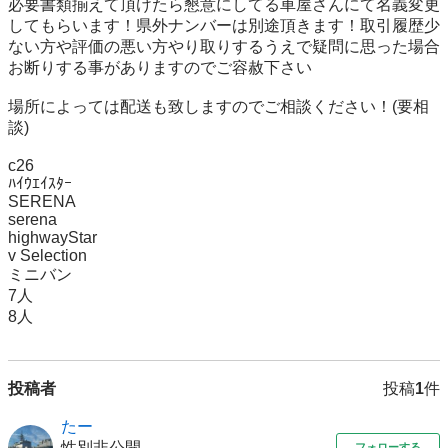
必要書類揃えて頂けたら懇意にしてる車屋さんにて名義変更
してもらいます！県外ナンバーは別途頂きます！取引履歴少
ない方や評価の悪い方やり取りするうえで疑問に思った場合
お断りする事がありますのでご容赦下さい

場所によっては配送も致しますのでご相談ください！(要相
談)

c26

ﾊｲｳｴｲｽﾀｰ

SERENA

serena

highwayStar

v Selection

ミニバン

7人

8人
投稿者
投稿
1
件
たー
性別非公開
フォローする