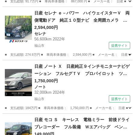
■ 支払総額: 91.7万円 ■ 車両本体価格： 867,000 円 ■ メーカー名： 日
広島
東広島市
セレナ
日産 セレナ ｅ－パワー ハイウェイスターＶ 両
側電動ドア 純正１０型ナビ 全周囲カメラ プ
ロパイロット 衝突軽減 禁煙車 デジタルイン
2,594,000円
セレナ
ナーミラー ＢＳＭ レーダークルーズ コーナ
56,600km 2022年
ーセンサー ＬＥＤヘッド／フォグ Ｂｌｕｅｔ
福山市
提携サイト
ｏｏｔｈ フルセグ （車検整備付）
■ 支払総額: 274.9万円 ■ 車両本体価格： 2,594,000 円 ■ メーカー名
広島
福山市
セレナ
日産 ノート Ｘ 日産純正９インチモニターナビゲ
ーション フルセグＴＶ プロパイロット ツイ
ンドライブレコーダー アラウンドビューモニタ
1,750,000円
ノート
ー スマートミラー ＥＴＣ２．０ ＬＥＤヘッ
32,000km 2024年
ドライト （検9.2）
福山市
提携サイト
■ 支払総額: 184万円 ■ 車両本体価格： 1,750,000 円 ■ メーカー名： 
広島
福山市
ノート
日産 モコ Ｓ キーレス 電格ミラー 前後ドライ
ブレコーダー フル装備 Ｗエアバッグ ベンチ
シート フルフラット タイミングチェーン Ａ
149,000円