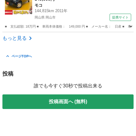
モコ
ＢＳ グー鑑定付き ロードサポート１年付き
144,815km 2011年
（検8.11）
岡山県 岡山市
提携サイト
■ 支払総額: 18万円 ■ 車両本体価格： 149,000 円 ■ メーカー名： 日産
岡山
岡山市
モコ
もっと見る
ページTOPへ
投稿
誰でも今すぐ30秒で投稿出来る
投稿画面へ (無料)