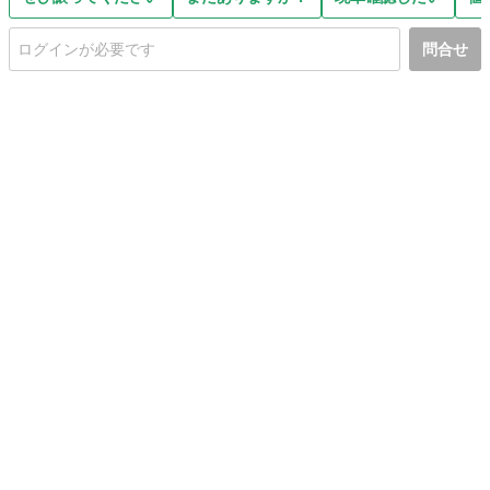
問合せ
初めての方へ
利用規約
プライバシーポリシー
プライバシー・ステートメント
健全化に資する運用方針
お問い合わせ
運営会社
サイトマップ
ご利用ガイド
フリーワードで探す
PC版で表示
都道府県選択
特定商取引法の表示
利用者情報の外部送信について
© 2011-
2026
Jmty, Inc.