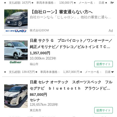
■ 支払総額: 16万円 ■ 車両本体価格： 130,000 円 ■ メーカー名： 日産 ■ 
広島
広島市
モコ
【自社ローン】審査通らない方へ
自社ローンなら「じしゃロン」。他社の審査に通らな
かった方も
株式会社IDOM
Ad
日産 サクラ Ｇ プロパイロット／ワンオーナー／
純正メモリナビ／ドラレコ／ビルトインＥＴＣ
２．０／クルーズコントロール／Ｂｌｕｅｔｏｏ
1,357,000円
10,000km 2023年
ｔｈ／シートヒーター／前後コーナーセンサー／
福山市
提携サイト
オートマハイビーム／アラウンドビュー （検10.
7）
■ 支払総額: 139.8万円 ■ 車両本体価格： 1,357,000 円 ■ メーカー名
広島
福山市
日産
日産 セレナ オーテック スポーツスペック フル
セグナビ ｂｌｕｅｔｏｏｔｈ アラウンドビュ
ーモニター インテリジェントルームミラー 後
867,000円
セレナ
席フリップダウンモニター 両側パワースライド
126,657km 2018年
ドア パーキングアシスト ドライブレコーダ
東広島市
提携サイト
ー １７インチアルミ （検9.5）