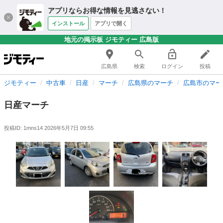
アプリならお得な情報を見逃さない！
インストール
アプリで開く
地元の掲示板 ジモティー 広島版
広島県
検索
ログイン
投稿
ジモティー
中古車
日産
マーチ
広島県のマーチ
広島市のマー
日産マーチ
投稿ID: 1mns14
2026年5月7日 09:55