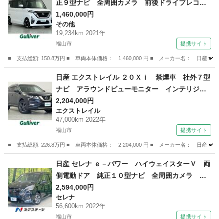
正９型ナビ 全周囲カメラ 前後ドライブレコー
ダー ＥＴＣ 両側電動スライドドア オートラ
1,460,000円
その他
イト オートマチックハイビーム 純正ＬＥＤヘ
19,234km 2021年
ッドライト 純正１４インチアルミホイール 純
福山市
提携サイト
正フロアマット （なし）
■ 支払総額: 150.8万円 ■ 車両本体価格： 1,460,000 円 ■ メーカー名
広島
福山市
その他
日産 エクストレイル ２０Ｘｉ 禁煙車 社外７型
ナビ アラウンドビューモニター インテリジェ
ントルームミラー 前後ドライブレコーダー
2,204,000円
エクストレイル
プロパイロット パワーバックドア 前席パワー
47,000km 2022年
シート 前席／後席左右シートヒーター スマー
福山市
提携サイト
トキー （検9.6）
■ 支払総額: 226.8万円 ■ 車両本体価格： 2,204,000 円 ■ メーカー名
広島
福山市
エクストレイル
日産 セレナ ｅ－パワー ハイウェイスターＶ 両
側電動ドア 純正１０型ナビ 全周囲カメラ プ
ロパイロット 衝突軽減 禁煙車 デジタルイン
2,594,000円
セレナ
ナーミラー ＢＳＭ レーダークルーズ コーナ
56,600km 2022年
ーセンサー ＬＥＤヘッド／フォグ Ｂｌｕｅｔ
福山市
提携サイト