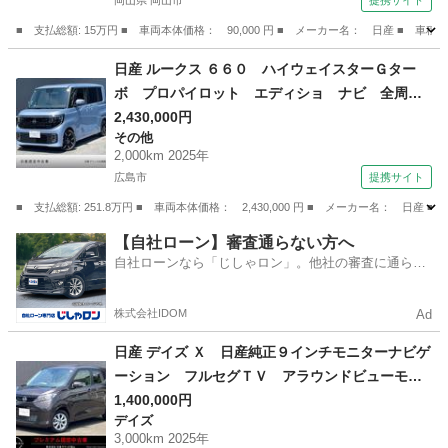
岡山県 岡山市
提携サイト
■ 支払総額: 15万円 ■ 車両本体価格： 90,000 円 ■ メーカー名： 日産 
岡山
岡山市
その他
日産 ルークス ６６０ ハイウェイスターＧター
ボ プロパイロット エディショ ナビ 全周囲
カメラ ＬＥＤヘッドライト （検10.10）
2,430,000円
その他
2,000km 2025年
広島市
提携サイト
■ 支払総額: 251.8万円 ■ 車両本体価格： 2,430,000 円 ■ メーカー名
広島
広島市
その他
【自社ローン】審査通らない方へ
自社ローンなら「じしゃロン」。他社の審査に通らな
かった方も
株式会社IDOM
Ad
日産 デイズ Ｘ 日産純正９インチモニターナビゲ
ーション フルセグＴＶ アラウンドビューモニ
ター ツインドライブレコーダー ＥＴＣ 前席
1,400,000円
デイズ
シートヒーター ステアリングヒーター （検10.1
3,000km 2025年