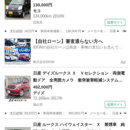
130,000円
モコ
124,000km 2010年
広島市
提携サイト
■ 支払総額: 16万円 ■ 車両本体価格： 130,000 円 ■ メーカー名： 日産 ■ 
広島
広島市
モコ
【自社ローン】審査通らない方へ
IDOMの自社ローンは税金・車検の支払いも含んでい
るので毎月の支払額は一定
株式会社IDOM
Ad
日産 デイズルークス Ｘ Ｖセレクション 両側電
動ドア 全周囲カメラ 衝突被害軽減システム
禁煙車 ドラレコ 純正１４インチアルミ オー
492,000円
デイズ
トエアコン Ｂｌｕｅｔｏｏｔｈ ＣＤ ＤＶＤ
72,165km 2017年
再生 フルセグ （車検整備付）
福山市
提携サイト
■ 支払総額: 59.9万円 ■ 車両本体価格： 492,000 円 ■ メーカー名： 日
広島
福山市
デイズ
日産 ルークス ハイウェイスター Ｘ 禁煙車 純