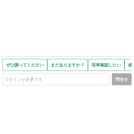
ぜひ譲ってください
まだありますか？
現車確認したい
値
問合せ
初めての方へ
利用規約
プライバシーポリシー
プライバシー・ステートメント
健全化に資する運用方針
お問い合わせ