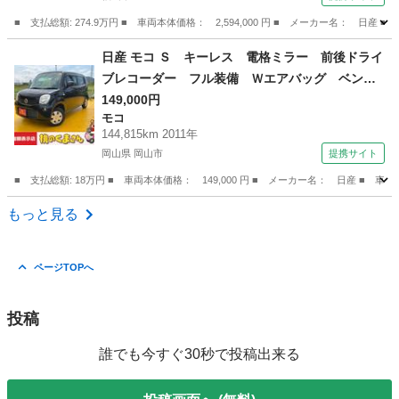
ｏｏｔｈ フルセグ （車検整備付）
■ 支払総額: 274.9万円 ■ 車両本体価格： 2,594,000 円 ■ メーカー名
広島
福山市
セレナ
日産 モコ Ｓ キーレス 電格ミラー 前後ドライ
ブレコーダー フル装備 Ｗエアバッグ ベンチ
シート フルフラット タイミングチェーン Ａ
149,000円
モコ
ＢＳ グー鑑定付き ロードサポート１年付き
144,815km 2011年
（検8.11）
岡山県 岡山市
提携サイト
■ 支払総額: 18万円 ■ 車両本体価格： 149,000 円 ■ メーカー名： 日産
岡山
岡山市
モコ
もっと見る
ページTOPへ
投稿
誰でも今すぐ30秒で投稿出来る