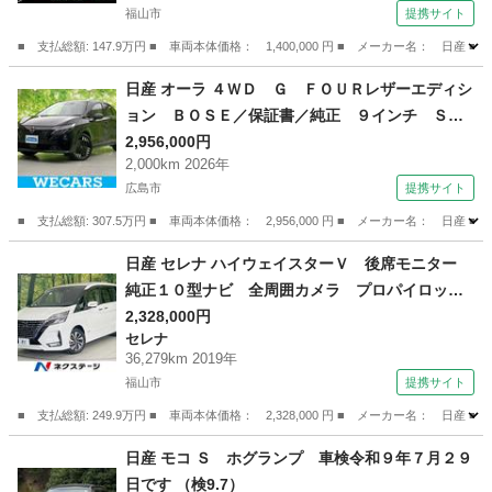
1）
福山市
提携サイト
■ 支払総額: 147.9万円 ■ 車両本体価格： 1,400,000 円 ■ メーカー名
広島
福山市
デイズ
日産 オーラ ４ＷＤ Ｇ ＦＯＵＲレザーエディシ
ョン ＢＯＳＥ／保証書／純正 ９インチ ＳＤ
ナビ／衝突安全装置／シートヒーター／アラウン
2,956,000円
2,000km 2026年
ドビューモニター／車線逸脱防止支援システム／
広島市
提携サイト
シート 合皮／プロパイロット／ヘッドランプ
ＬＥＤ／ＥＴＣ２．０ （検11.2）
■ 支払総額: 307.5万円 ■ 車両本体価格： 2,956,000 円 ■ メーカー名
広島
広島市
日産
日産 セレナ ハイウェイスターＶ 後席モニター
純正１０型ナビ 全周囲カメラ プロパイロッ
ト 両側電動ドア 衝突軽減 禁煙車 レーダー
2,328,000円
セレナ
クルーズ ＢＳＭ シート／ステアリングヒータ
36,279km 2019年
ー ドラレコ ＥＴＣ Ｂｌｕｅｔｏｏｔｈ フ
福山市
提携サイト
ルセグ （車検整備付）
■ 支払総額: 249.9万円 ■ 車両本体価格： 2,328,000 円 ■ メーカー名
広島
福山市
セレナ
日産 モコ Ｓ ホグランプ 車検令和９年７月２９
日です （検9.7）