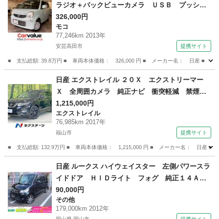
ラジオ＋バックビューカメラ ＵＳＢ プッシュ
スタート アイドリングストップ 電格ミラー
326,000円
モコ
禁煙車 ベンチシート （車検整備付）
77,246km 2013年
安芸高田市
提携サイト
■ 支払総額: 39.8万円 ■ 車両本体価格： 326,000 円 ■ メーカー名： 日
広島
安芸高田市
モコ
日産 エクストレイル ２０Ｘ エクストリーマー
Ｘ 全周囲カメラ 純正ナビ 衝突軽減 禁煙
車 デジタルインナーミラー パワーバックド
1,215,000円
エクストレイル
ア コーナーセンサー ＬＥＤヘッド クルコ
76,985km 2017年
ン ＥＴＣ ドラレコ スマートキー Ｂｌｕｅ
福山市
提携サイト
ｔｏｏｔｈ 車線逸脱警報 （検8.11）
■ 支払総額: 132.9万円 ■ 車両本体価格： 1,215,000 円 ■ メーカー名
広島
福山市
エクストレイル
日産 ルークス ハイウェイスター 左側パワースラ
イドドア ＨＩＤライト フォグ 純正１４Ａ
Ｗ スマートキー パワステ パワーウィンド
90,000円
その他
ウ オートエアコン ＡＢＳ オートマ ベンチ
179,000km 2012年
シート タイミングチェーン式 （検9.12）