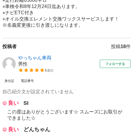
⭐︎走行距離65000キロ

⭐︎車検令和8年12月24日迄あります。

⭐︎ナビETC付き

⭐︎オイル交換エレメント交換ワックスサービスします！

※名義変更後に引き渡しになります。
投稿者
投稿
18
件
やっちゃん車両
男性
フォローする
5.0
(
2
)
身分証
電話番号
自己紹介文が設定されていません
良い
SI
この度はありがとうございます☆ スムーズにお取引が
できました☆
良い
どんちゃん