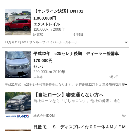
【オンライン決済】DNT31
1,000,000円
エクストレイル
110,000km 2008年
駅家駅
8月5日
11万キロ弱 6MT サンルーフ ハイパールールレール
広島
福山市
駅家駅
エクストレイル
サンルーフ
平成22年 c25セレナ後期 ディーラー整備車
170,000円
セレナ
220,000km 2010年
広島市
8月2日
平成22年式 c25セレナ後期最終型になります。 走行距離22万キロ 車検R9年2月 
広島
広島市
セレナ
後期
【自社ローン】審査通らない方へ
自社ローンなら「じしゃロン」。他社の審査に通らな
かった方も
株式会社IDOM
Ad
日産 モコ Ｓ ディスプレイ付ＣＤ一体ＡＭ／ＦＭ