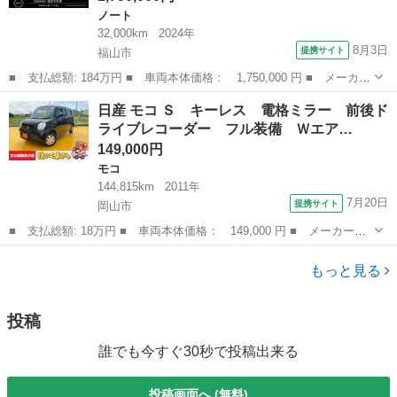
ノート
32,000km
2024年
8月3日
提携サイト
福山市
■ 支払総額: 184万円 ■ 車両本体価格： 1,750,000 円 ■ メーカー
名： 日産 ■ 車種名： ノート ■ グレード名： Ｘ 日産純正９
広島
福山市
ノート
日産 モコ Ｓ キーレス 電格ミラー 前後ド
インチモニターナビゲーション フルセグＴＶ プロパイロット ツ
ライブレコーダー フル装備 Ｗエア…
インドライ...
149,000円
モコ
144,815km
2011年
7月20日
提携サイト
岡山市
■ 支払総額: 18万円 ■ 車両本体価格： 149,000 円 ■ メーカー
名： 日産 ■ 車種名： モコ ■ グレード名： Ｓ キーレス 電
岡山
岡山市
モコ
格ミラー 前後ドライブレコーダー フル装備 Ｗエアバッグ ベン
もっと見る
チシート フルフ...
投稿
誰でも今すぐ30秒で投稿出来る
投稿画面へ (無料)