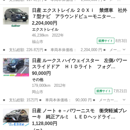
ー名： 日産 ■ 車種名： セレナ ■ グレード名： ハイウェイス
広島
広島市
セレナ
日産 エクストレイル ２０Ｘｉ 禁煙車 社外
ター Ｖセレクション アラウンドビューモニター フリップダウン
７型ナビ アラウンドビューモニター…
モニター...
2,204,000円
エクストレイル
46,238km
2022年
8月3日
提携サイト
福山市
■ 支払総額: 226.8万円 ■ 車両本体価格： 2,204,000 円 ■ メーカ
ー名： 日産 ■ 車種名： エクストレイル ■ グレード名： ２０
広島
福山市
エクストレイル
日産 ルークス ハイウェイスター 左側パワー
Ｘｉ 禁煙車 社外７型ナビ アラウンドビューモニター インテリ
スライドドア ＨＩＤライト フォグ…
ジェント...
90,000円
その他
179,000km
2012年
7月21日
提携サイト
岡山市
■ 支払総額: 15万円 ■ 車両本体価格： 90,000 円 ■ メーカー
名： 日産 ■ 車種名： ルークス ■ グレード名： ハイウェイス
岡山
岡山市
その他
日産 ノート ｅ－パワーニスモ 衝突軽減ブレ
ター 左側パワースライドドア ＨＩＤライト フォグ 純正１４Ａ
ーキ 純正アルミ ＬＥＤヘッドライ…
Ｗ スマートキー ...
1,128,000円
ノート