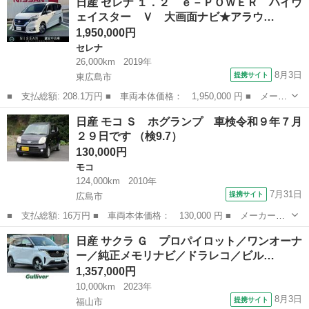
日産 セレナ １．２ ｅ－ＰＯＷＥＲ ハイウ
Ｘ ７人乗 全周囲カメラ 純正ナビ 衝突軽減 禁煙車 ＬＥＤヘ
ェイスター Ｖ 大画面ナビ★アラウ…
ッド コーナー...
1,950,000円
セレナ
26,000km
2019年
8月3日
提携サイト
東広島市
■ 支払総額: 208.1万円 ■ 車両本体価格： 1,950,000 円 ■ メーカ
ー名： 日産 ■ 車種名： セレナ ■ グレード名： １．２ ｅ－
広島
東広島市
セレナ
日産 モコ Ｓ ホグランプ 車検令和９年７月
ＰＯＷＥＲ ハイウェイスター Ｖ 大画面ナビ★アラウンドビュー
２９日です （検9.7）
モニター...
130,000円
モコ
124,000km
2010年
7月31日
提携サイト
広島市
■ 支払総額: 16万円 ■ 車両本体価格： 130,000 円 ■ メーカー
名： 日産 ■ 車種名： モコ ■ グレード名： Ｓ ホグランプ
広島
広島市
モコ
日産 サクラ Ｇ プロパイロット／ワンオーナ
車検令和９年７月２９日です ■ 排気量： 660cc ■ ドア枚数：
ー／純正メモリナビ／ドラレコ／ビル…
5D ■...
1,357,000円
10,000km
2023年
8月3日
提携サイト
福山市