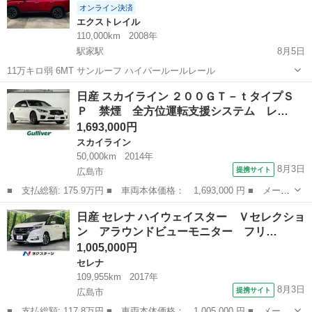
オンライン決済
エクストレイル
110,000km
2008年
駅家駅
8月5日
11万キロ弱 6MT サンルーフ ハイパールールレール
広島
福山市
駅家駅
エクストレイル
サンルーフ
日産 スカイライン ２００ＧＴ－ｔタイプＳ
Ｐ 禁煙 全方位運転支援システム レ…
1,693,000円
スカイライン
50,000km
2014年
8月3日
提携サイト
広島市
■ 支払総額: 175.9万円 ■ 車両本体価格： 1,693,000 円 ■ メーカ
ー名： 日産 ■ 車種名： スカイライン ■ グレード名： ２００
広島
広島市
スカイライン
日産 セレナ ハイウェイスター Ｖセレクショ
ＧＴ－ｔタイプＳＰ 禁煙 全方位運転支援システム レーダークル
ン アラウンドビューモニター フリ…
ーズコン...
1,005,000円
セレナ
109,955km
2017年
8月3日
提携サイト
広島市
■ 支払総額: 117.8万円 ■ 車両本体価格： 1,005,000 円 ■ メーカ