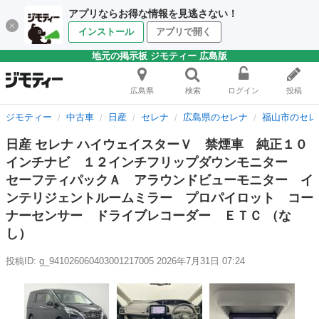
アプリならお得な情報を見逃さない！
インストール
アプリで開く
地元の掲示板 ジモティー 広島版
広島県
検索
ログイン
投稿
ジモティー
中古車
日産
セレナ
広島県のセレナ
福山市のセレ
日産 セレナ ハイウェイスターＶ 禁煙車 純正１０
インチナビ １２インチフリップダウンモニター
セーフティパックＡ アラウンドビューモニター イ
ンテリジェントルームミラー プロパイロット コー
ナーセンサー ドライブレコーダー ＥＴＣ （な
し）
投稿ID: g_941026060403001217005
2026年7月31日 07:24