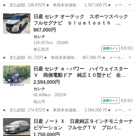
■ 支払総額: 139.8万円 ■ 車両本体価格： 1,357,000 円 ■ メーカ
ー名： 日産 ■ 車種名： サクラ ■ グレード名： Ｇ プロパイ
広島
福山市
日産
日産 セレナ オーテック スポーツスペック
ロット／ワンオーナー／純正メモリナビ／ドラレコ／ビルトインＥＴ
フルセグナビ ｂｌｕｅｔｏｏｔｈ …
Ｃ２．０...
867,000円
セレナ
126,657km
2018年
8月3日
提携サイト
東広島市
■ 支払総額: 91.7万円 ■ 車両本体価格： 867,000 円 ■ メーカー
名： 日産 ■ 車種名： セレナ ■ グレード名： オーテック ス
広島
東広島市
セレナ
日産 セレナ ｅ－パワー ハイウェイスター
ポーツスペック フルセグナビ ｂｌｕｅｔｏｏｔｈ アラウンドビ
Ｖ 両側電動ドア 純正１０型ナビ 全…
ューモニター...
2,594,000円
セレナ
56,600km
2022年
8月3日
提携サイト
福山市
■ 支払総額: 274.9万円 ■ 車両本体価格： 2,594,000 円 ■ メーカ
ー名： 日産 ■ 車種名： セレナ ■ グレード名： ｅ－パワー
広島
福山市
セレナ
日産 ノート Ｘ 日産純正９インチモニターナ
ハイウェイスターＶ 両側電動ドア 純正１０型ナビ 全周囲カメ
ビゲーション フルセグＴＶ プロパ…
ラ プロパ...
1,750,000円