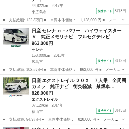
44,822km
2017年
8月3日
提携サイト
東広島市
■ 支払総額: 122.8万円 ■ 車両本体価格： 1,128,000 円 ■ メーカ
ー名： 日産 ■ 車種名： ノート ■ グレード名： ｅ－パワーニ
広島
東広島市
ノート
日産 セレナ ｅ－パワー ハイウェイスター
スモ 衝突軽減ブレーキ 純正アルミ ＬＥＤヘッドライト＆フォ
Ｖ 純正メモリナビ フルセグテレビ …
グ 社外Ｕ...
963,000円
セレナ
158,000km
2018年
8月3日
提携サイト
広島市
■ 支払総額: 102.5万円 ■ 車両本体価格： 963,000 円 ■ メーカー
名： 日産 ■ 車種名： セレナ ■ グレード名： ｅ－パワー ハ
広島
広島市
セレナ
日産 エクストレイル ２０Ｘ ７人乗 全周囲
イウェイスターＶ 純正メモリナビ フルセグテレビ 純正フリップ
カメラ 純正ナビ 衝突軽減 禁煙車…
ダウンモニ...
828,000円
エクストレイル
87,120km
2014年
8月3日
提携サイト
福山市
■ 支払総額: 94.9万円 ■ 車両本体価格： 828,000 円 ■ メーカー
名： 日産 ■ 車種名： エクストレイル ■ グレード名： ２０
広島
福山市
エクストレイル