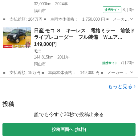
32,000km
2024年
8月3日
提携サイト
福山市
■ 支払総額: 184万円 ■ 車両本体価格： 1,750,000 円 ■ メーカー
名： 日産 ■ 車種名： ノート ■ グレード名： Ｘ 日産純正９
広島
福山市
ノート
日産 モコ Ｓ キーレス 電格ミラー 前後ド
インチモニターナビゲーション フルセグＴＶ プロパイロット ツ
ライブレコーダー フル装備 Ｗエア…
インドライ...
149,000円
モコ
144,815km
2011年
7月20日
提携サイト
岡山市
■ 支払総額: 18万円 ■ 車両本体価格： 149,000 円 ■ メーカー
名： 日産 ■ 車種名： モコ ■ グレード名： Ｓ キーレス 電
岡山
岡山市
モコ
格ミラー 前後ドライブレコーダー フル装備 Ｗエアバッグ ベン
もっと見る
チシート フルフ...
投稿
誰でも今すぐ30秒で投稿出来る
投稿画面へ (無料)