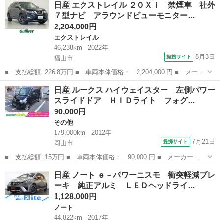
広島
広島市
セレナ
日産 エクストレイル ２０Ｘｉ 禁煙車 社外
ター Ｖセレクション アラウンドビューモニター フリップダウン
７型ナビ アラウンドビューモニター…
モニター...
2,204,000円
エクストレイル
46,238km
2022年
8月3日
提携サイト
福山市
■ 支払総額: 226.8万円 ■ 車両本体価格： 2,204,000 円 ■ メーカ
ー名： 日産 ■ 車種名： エクストレイル ■ グレード名： ２０
広島
福山市
エクストレイル
日産 ルークス ハイウェイスター 左側パワー
Ｘｉ 禁煙車 社外７型ナビ アラウンドビューモニター インテリ
スライドドア ＨＩＤライト フォグ…
ジェント...
90,000円
その他
179,000km
2012年
7月21日
提携サイト
岡山市
■ 支払総額: 15万円 ■ 車両本体価格： 90,000 円 ■ メーカー
名： 日産 ■ 車種名： ルークス ■ グレード名： ハイウェイス
岡山
岡山市
その他
日産 ノート ｅ－パワーニスモ 衝突軽減ブレ
ター 左側パワースライドドア ＨＩＤライト フォグ 純正１４Ａ
ーキ 純正アルミ ＬＥＤヘッドライ…
Ｗ スマートキー ...
1,128,000円
ノート
44,822km
2017年