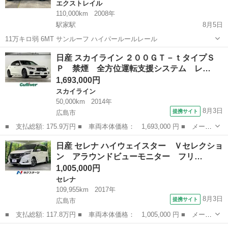
エクストレイル
110,000km
2008年
駅家駅
8月5日
11万キロ弱 6MT サンルーフ ハイパールールレール
広島
福山市
駅家駅
エクストレイル
サンルーフ
日産 スカイライン ２００ＧＴ－ｔタイプＳ
Ｐ 禁煙 全方位運転支援システム レ…
1,693,000円
スカイライン
50,000km
2014年
8月3日
提携サイト
広島市
■ 支払総額: 175.9万円 ■ 車両本体価格： 1,693,000 円 ■ メーカ
ー名： 日産 ■ 車種名： スカイライン ■ グレード名： ２００
広島
広島市
スカイライン
日産 セレナ ハイウェイスター Ｖセレクショ
ＧＴ－ｔタイプＳＰ 禁煙 全方位運転支援システム レーダークル
ン アラウンドビューモニター フリ…
ーズコン...
1,005,000円
セレナ
109,955km
2017年
8月3日
提携サイト
広島市
■ 支払総額: 117.8万円 ■ 車両本体価格： 1,005,000 円 ■ メーカ
ー名： 日産 ■ 車種名： セレナ ■ グレード名： ハイウェイス