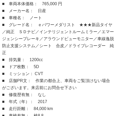
■ 車両本体価格： 765,000 円
■ メーカー名： 日産
■ 車種名： ノート
■ グレード名： ｅパワーメダリスト ★★★新品タイヤ
／純正 ＳＤナビ／インテリジェントルームミラー／エマー
ジェンシーブレーキ／アラウンドビューモニター／車線逸脱
防止支援システム／シート 合皮／ドライブレコーダー 純
正
■ 排気量： 1200cc
■ ドア枚数： 5D
■ ミッション： CVT
■ 店舗PR文： 作業の都合上、車両をご覧頂けない場合
がございます。来店前にお問合せ下さい
■ 修復歴有無： なし
■ 年式（年）： 2017
■ 走行距離： 84,000 km
■ 車検有無： 検8.8