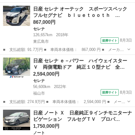
ー名： 日産 ■ 車種名： サクラ ■ グレード名： Ｇ プロパイ
広島
福山市
日産
日産 セレナ オーテック スポーツスペック
ロット／ワンオーナー／純正メモリナビ／ドラレコ／ビルトインＥＴ
フルセグナビ ｂｌｕｅｔｏｏｔｈ …
Ｃ２．０...
867,000円
セレナ
126,657km
2018年
8月3日
提携サイト
東広島市
■ 支払総額: 91.7万円 ■ 車両本体価格： 867,000 円 ■ メーカー
名： 日産 ■ 車種名： セレナ ■ グレード名： オーテック ス
広島
東広島市
セレナ
日産 セレナ ｅ－パワー ハイウェイスター
ポーツスペック フルセグナビ ｂｌｕｅｔｏｏｔｈ アラウンドビ
Ｖ 両側電動ドア 純正１０型ナビ 全…
ューモニター...
2,594,000円
セレナ
56,600km
2022年
8月3日
提携サイト
福山市
■ 支払総額: 274.9万円 ■ 車両本体価格： 2,594,000 円 ■ メーカ
ー名： 日産 ■ 車種名： セレナ ■ グレード名： ｅ－パワー
広島
福山市
セレナ
日産 ノート Ｘ 日産純正９インチモニターナ
ハイウェイスターＶ 両側電動ドア 純正１０型ナビ 全周囲カメ
ビゲーション フルセグＴＶ プロパ…
ラ プロパ...
1,750,000円
ノート