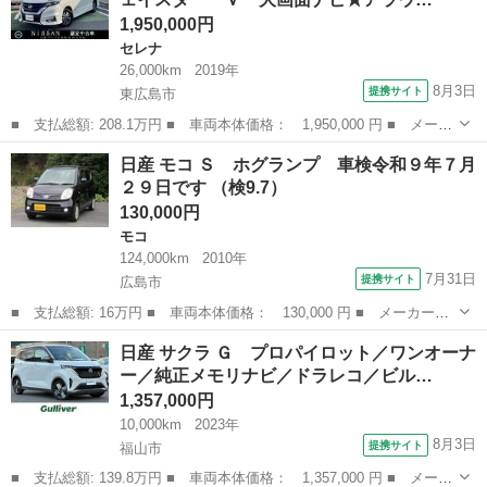
ッド コーナー...
1,950,000円
セレナ
26,000km
2019年
8月3日
提携サイト
東広島市
■ 支払総額: 208.1万円 ■ 車両本体価格： 1,950,000 円 ■ メーカ
ー名： 日産 ■ 車種名： セレナ ■ グレード名： １．２ ｅ－
広島
東広島市
セレナ
日産 モコ Ｓ ホグランプ 車検令和９年７月
ＰＯＷＥＲ ハイウェイスター Ｖ 大画面ナビ★アラウンドビュー
２９日です （検9.7）
モニター...
130,000円
モコ
124,000km
2010年
7月31日
提携サイト
広島市
■ 支払総額: 16万円 ■ 車両本体価格： 130,000 円 ■ メーカー
名： 日産 ■ 車種名： モコ ■ グレード名： Ｓ ホグランプ
広島
広島市
モコ
日産 サクラ Ｇ プロパイロット／ワンオーナ
車検令和９年７月２９日です ■ 排気量： 660cc ■ ドア枚数：
ー／純正メモリナビ／ドラレコ／ビル…
5D ■...
1,357,000円
10,000km
2023年
8月3日
提携サイト
福山市
■ 支払総額: 139.8万円 ■ 車両本体価格： 1,357,000 円 ■ メーカ