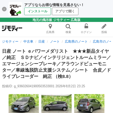
アプリならお得な情報を見逃さない！
インストール
アプリで開く
地元の掲示板 ジモティー 広島版
広島県
検索
ログイン
投稿
ジモティー
中古車
日産
ノート
広島県のノート
広島市のノー
日産 ノート ｅパワーメダリスト ★★★新品タイヤ
／純正 ＳＤナビ／インテリジェントルームミラー／
エマージェンシーブレーキ／アラウンドビューモニ
ター／車線逸脱防止支援システム／シート 合皮／ド
ライブレコーダー 純正 （検8.8）
投稿ID: g_936026041900503533001
2026年8月2日 23:25