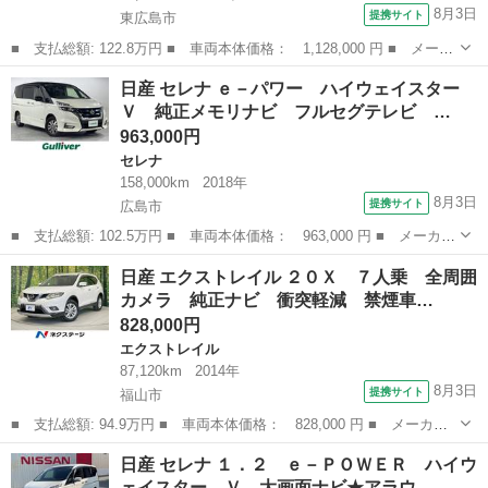
8月3日
提携サイト
東広島市
■ 支払総額: 122.8万円 ■ 車両本体価格： 1,128,000 円 ■ メーカ
ー名： 日産 ■ 車種名： ノート ■ グレード名： ｅ－パワーニ
広島
東広島市
ノート
日産 セレナ ｅ－パワー ハイウェイスター
スモ 衝突軽減ブレーキ 純正アルミ ＬＥＤヘッドライト＆フォ
Ｖ 純正メモリナビ フルセグテレビ …
グ 社外Ｕ...
963,000円
セレナ
158,000km
2018年
8月3日
提携サイト
広島市
■ 支払総額: 102.5万円 ■ 車両本体価格： 963,000 円 ■ メーカー
名： 日産 ■ 車種名： セレナ ■ グレード名： ｅ－パワー ハ
広島
広島市
セレナ
日産 エクストレイル ２０Ｘ ７人乗 全周囲
イウェイスターＶ 純正メモリナビ フルセグテレビ 純正フリップ
カメラ 純正ナビ 衝突軽減 禁煙車…
ダウンモニ...
828,000円
エクストレイル
87,120km
2014年
8月3日
提携サイト
福山市
■ 支払総額: 94.9万円 ■ 車両本体価格： 828,000 円 ■ メーカー
名： 日産 ■ 車種名： エクストレイル ■ グレード名： ２０
広島
福山市
エクストレイル
日産 セレナ １．２ ｅ－ＰＯＷＥＲ ハイウ
Ｘ ７人乗 全周囲カメラ 純正ナビ 衝突軽減 禁煙車 ＬＥＤヘ
ェイスター Ｖ 大画面ナビ★アラウ…