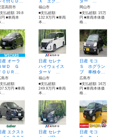
レイ付ＣＤ…
Ｘ エク…
ター …
安芸高田市
福山市
岡山市
支払総額: 39.8
■支払総額:
■支払総額: 15万
万円 ■車両本
132.9万円 ■車両
円 ■車両本体価
体…
本…
格…
日産 オーラ
日産 セレナ
日産 モコ
４ＷＤ Ｇ
ハイウェイス
Ｓ ホグラン
ＦＯＵＲ…
ターＶ …
プ 車検令…
広島市
福山市
広島市
■支払総額:
■支払総額:
■支払総額: 16万
307.5万円 ■車両
249.9万円 ■車両
円 ■車両本体価
本…
本…
格…
日産 エクスト
日産 セレナ
日産 モコ