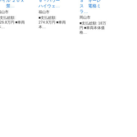
レイル ２０Ｘ
ｅ－パワー
Ｓ キーレ
ｉ 禁…
ハイウェ…
ス 電格ミ
ラ…
福山市
福山市
岡山市
■支払総額:
■支払総額:
226.8万円 ■車両
274.9万円 ■車両
■支払総額: 18万
本…
本…
円 ■車両本体価
格…