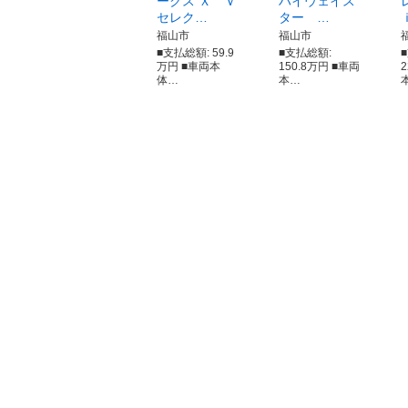
ークス Ｘ Ｖ
ハイウェイス
セレク…
ター …
福山市
福山市
■支払総額: 59.9
■支払総額:
万円 ■車両本
150.8万円 ■車両
体…
本…