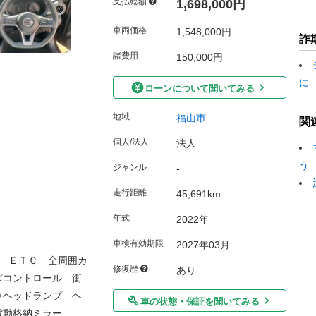
支払総額
1,698,000円
車両価格
1,548,000円
詐
諸費用
150,000円
に
ローンについて聞いてみる
地域
福山市
関
個人/法人
法人
う
ジャンル
-
走行距離
45,691km
年式
2022年
車検有効期限
2027年03月
 ＥＴＣ 全周囲カ
修復歴
あり
ズコントロール 衝
Ｄヘッドランプ ヘ
車の状態・保証を聞いてみる
電動格納ミラー