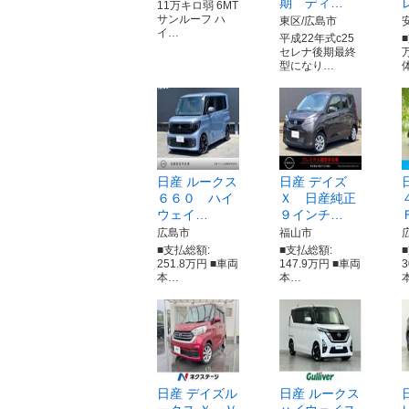
期 ディ…
11万キロ弱 6MT
サンルーフ ハ
東区/広島市
イ…
平成22年式c25
■
セレナ後期最終
型になり…
日産 ルークス
日産 デイズ
６６０ ハイ
Ｘ 日産純正
ウェイ…
９インチ…
広島市
福山市
■支払総額:
■支払総額:
251.8万円 ■車両
147.9万円 ■車両
本…
本…
日産 デイズル
日産 ルークス