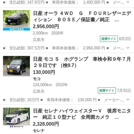
■ 支払総額: 147.9万円 ■ 車両本体価格： 1,400,000 円 ■ メーカ
ー名： 日産 ■ 車種名： デイズ ■ グレード名： Ｘ 日産純正
広島
福山市
デイズ
日産 オーラ ４ＷＤ Ｇ ＦＯＵＲレザーエデ
９インチモニターナビゲーション フルセグＴＶ アラウンドビュー
ィション ＢＯＳＥ／保証書／純正 …
モニター...
2,956,000円
2,000km
2026年
8月2日
提携サイト
広島市
■ 支払総額: 307.5万円 ■ 車両本体価格： 2,956,000 円 ■ メーカ
ー名： 日産 ■ 車種名： オーラ ■ グレード名： ４ＷＤ Ｇ
広島
広島市
日産
日産 モコ Ｓ ホグランプ 車検令和９年７月
ＦＯＵＲレザーエディション ＢＯＳＥ／保証書／純正 ９インチ
２９日です （検9.7）
ＳＤナビ...
130,000円
モコ
124,000km
2010年
7月31日
提携サイト
広島市
■ 支払総額: 16万円 ■ 車両本体価格： 130,000 円 ■ メーカー
名： 日産 ■ 車種名： モコ ■ グレード名： Ｓ ホグランプ
広島
広島市
モコ
日産 セレナ ハイウェイスターＶ 後席モニタ
車検令和９年７月２９日です ■ 排気量： 660cc ■ ドア枚数：
ー 純正１０型ナビ 全周囲カメラ …
5D ■...
2,328,000円
セレナ