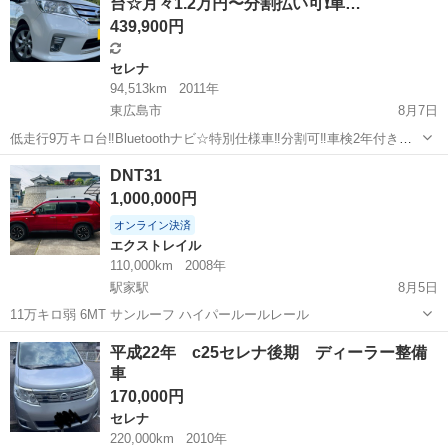
台☆月々1.2万円〜分割払い可❗️車…
439,900円
セレナ
94,513km
2011年
東広島市
8月7日
低走行9万キロ台‼️Bluetoothナビ☆特別仕様車‼️分割可‼️車検2年付き！
大人気☆日産 セレナハイウェイスターVセレクション☆低走行9万キロ
広島
東広島市
セレナ
Bluetooth
DNT31
台☆フリップダウンモニター付き☆Bluetoothナビ付き☆走行中DVD見
1,000,000円
れ...
オンライン決済
エクストレイル
110,000km
2008年
駅家駅
8月5日
11万キロ弱 6MT サンルーフ ハイパールールレール
広島
福山市
駅家駅
エクストレイル
サンルーフ
平成22年 c25セレナ後期 ディーラー整備
車
170,000円
セレナ
220,000km
2010年