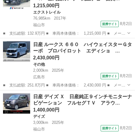
1,215,000円
エクストレイル
76,985km
2017年
8月2日
提携サイト
福山市
■ 支払総額: 132.9万円 ■ 車両本体価格： 1,215,000 円 ■ メーカ
ー名： 日産 ■ 車種名： エクストレイル ■ グレード名： ２０
広島
福山市
エクストレイル
日産 ルークス ６６０ ハイウェイスターＧタ
Ｘ エクストリーマーＸ 全周囲カメラ 純正ナビ 衝突軽減 禁煙
ーボ プロパイロット エディショ …
車 デジ...
2,430,000円
その他
2,000km
2025年
8月2日
提携サイト
広島市
■ 支払総額: 251.8万円 ■ 車両本体価格： 2,430,000 円 ■ メーカ
ー名： 日産 ■ 車種名： ルークス ■ グレード名： ６６０ ハ
広島
広島市
その他
日産 デイズ Ｘ 日産純正９インチモニターナ
イウェイスターＧターボ プロパイロット エディショ ナビ 全周
ビゲーション フルセグＴＶ アラウ…
囲カメラ...
1,400,000円
デイズ
3,000km
2025年
8月2日
提携サイト
福山市