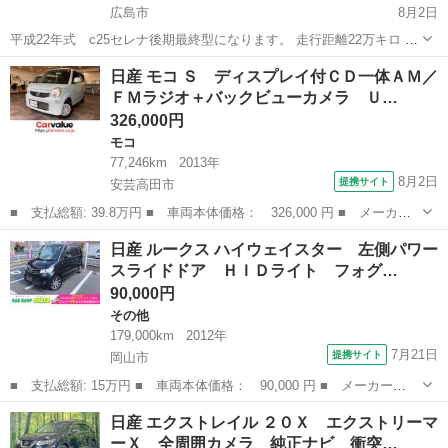
広島市
8月2日
平成22年式 c25セレナ後期最終型になります。 走行距離22万キロ 車
検R9年2月 現状、不具合等当方では感じる事はありません。 オイル食
広島
広島市
セレナ
後期
日産 モコ Ｓ ディスプレイ付ＣＤ一体ＡＭ／
いもなく機関良好です。 タイヤ溝無いので、14インチアルミタイヤセ
ＦＭラジオ＋バックビューカメラ Ｕ…
ット4本お...
326,000円
モコ
77,246km
2013年
8月2日
提携サイト
安芸高田市
■ 支払総額: 39.8万円 ■ 車両本体価格： 326,000 円 ■ メーカー
名： 日産 ■ 車種名： モコ ■ グレード名： Ｓ ディスプレイ
広島
安芸高田市
モコ
日産 ルークス ハイウェイスター 左側パワー
付ＣＤ一体ＡＭ／ＦＭラジオ＋バックビューカメラ ＵＳＢ プッシ
スライドドア ＨＩＤライト フォグ…
ュスタート ...
90,000円
その他
179,000km
2012年
7月21日
提携サイト
岡山市
■ 支払総額: 15万円 ■ 車両本体価格： 90,000 円 ■ メーカー
名： 日産 ■ 車種名： ルークス ■ グレード名： ハイウェイス
岡山
岡山市
その他
日産 エクストレイル ２０Ｘ エクストリーマ
ター 左側パワースライドドア ＨＩＤライト フォグ 純正１４Ａ
ーＸ 全周囲カメラ 純正ナビ 衝突…
Ｗ スマートキー ...