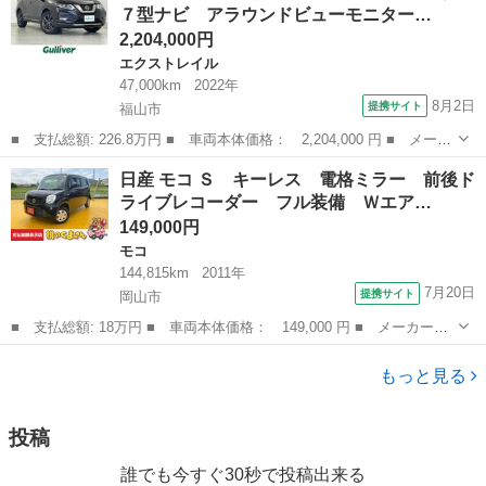
７型ナビ アラウンドビューモニター…
コーダー...
2,204,000円
エクストレイル
47,000km
2022年
8月2日
提携サイト
福山市
■ 支払総額: 226.8万円 ■ 車両本体価格： 2,204,000 円 ■ メーカ
ー名： 日産 ■ 車種名： エクストレイル ■ グレード名： ２０
広島
福山市
エクストレイル
日産 モコ Ｓ キーレス 電格ミラー 前後ド
Ｘｉ 禁煙車 社外７型ナビ アラウンドビューモニター インテリ
ライブレコーダー フル装備 Ｗエア…
ジェント...
149,000円
モコ
144,815km
2011年
7月20日
提携サイト
岡山市
■ 支払総額: 18万円 ■ 車両本体価格： 149,000 円 ■ メーカー
名： 日産 ■ 車種名： モコ ■ グレード名： Ｓ キーレス 電
岡山
岡山市
モコ
格ミラー 前後ドライブレコーダー フル装備 Ｗエアバッグ ベン
もっと見る
チシート フルフ...
投稿
誰でも今すぐ30秒で投稿出来る