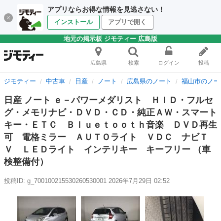
アプリならお得な情報を見逃さない！
インストール
アプリで開く
地元の掲示板 ジモティー 広島版
広島県
検索
ログイン
投稿
ジモティー
中古車
日産
ノート
広島県のノート
福山市のノー
日産 ノート ｅ－パワーメダリスト ＨＩＤ・フルセ
グ・メモリナビ・ＤＶＤ・ＣＤ・純正ＡＷ・スマート
キー・ＥＴＣ Ｂｌｕｅｔｏｏｔｈ音楽 ＤＶＤ再生
可 電格ミラー ＡＵＴＯライト ＶＤＣ ナビＴ
Ｖ ＬＥＤライト インテリキー キーフリー （車
検整備付）
投稿ID: g_700100215530260530001
2026年7月29日 02:52