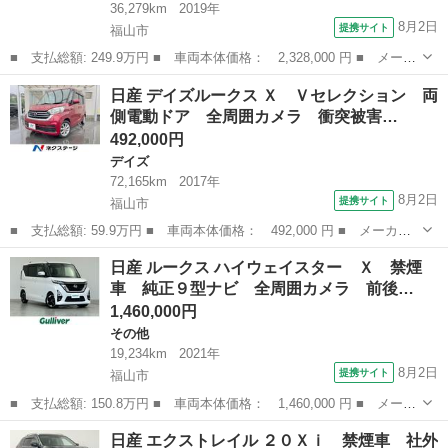
36,279km
2019年
8月2日
提携サイト
福山市
■ 支払総額: 249.9万円 ■ 車両本体価格： 2,328,000 円 ■ メーカ
ー名： 日産 ■ 車種名： セレナ ■ グレード名： ハイウェイス
広島
福山市
セレナ
日産 デイズルークス Ｘ Ｖセレクション 両
ターＶ 後席モニター 純正１０型ナビ 全周囲カメラ プロパイロ
側電動ドア 全周囲カメラ 衝突被害…
ット 両...
492,000円
デイズ
72,165km
2017年
8月2日
提携サイト
福山市
■ 支払総額: 59.9万円 ■ 車両本体価格： 492,000 円 ■ メーカー
名： 日産 ■ 車種名： デイズルークス ■ グレード名： Ｘ Ｖ
広島
福山市
デイズ
日産 ルークス ハイウェイスター Ｘ 禁煙
セレクション 両側電動ドア 全周囲カメラ 衝突被害軽減システ
車 純正９型ナビ 全周囲カメラ 前後…
ム 禁煙車 ド...
1,460,000円
その他
19,234km
2021年
8月2日
提携サイト
福山市
■ 支払総額: 150.8万円 ■ 車両本体価格： 1,460,000 円 ■ メーカ
ー名： 日産 ■ 車種名： ルークス ■ グレード名： ハイウェイ
広島
福山市
その他
日産 エクストレイル ２０Ｘｉ 禁煙車 社外
スター Ｘ 禁煙車 純正９型ナビ 全周囲カメラ 前後ドライブレ