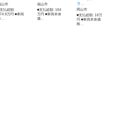
ラ…
福山市
福山市
岡山市
■支払総額:
■支払総額: 184
274.9万円 ■車両
万円 ■車両本体
■支払総額: 18万
本…
価…
円 ■車両本体価
格…