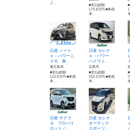
イ…
■支払総額:
175.9万円 ■車両
本…
日産 ノート
日産 セレナ
ｅ－パワーニ
ｅ－パワー
スモ 衝…
ハイウェ…
東広島市
広島市
■支払総額:
■支払総額:
■
122.8万円 ■車両
102.5万円 ■車両
本…
本…
日産 サクラ
日産 セレナ
Ｇ プロパイ
オーテック
ロット／…
スポーツ…