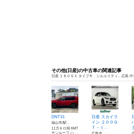
その他(日産)の中古車の関連記事
日産 １８０ＳＸ タイプＲ シルエイティ... 広島
DNT31
日産 スカイラ
イン ２００Ｇ
福山市/駅…
Ｔ－ｔ…
11万キロ弱 6MT
サンルーフ ハ
広島市