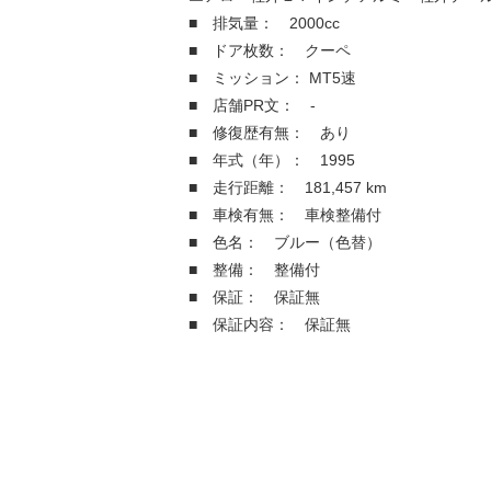
■ 排気量： 2000cc
■ ドア枚数： クーペ
■ ミッション： MT5速
■ 店舗PR文： -
■ 修復歴有無： あり
■ 年式（年）： 1995
■ 走行距離： 181,457 km
■ 車検有無： 車検整備付
■ 色名： ブルー（色替）
■ 整備： 整備付
■ 保証： 保証無
■ 保証内容： 保証無