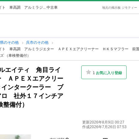
ト 車高調 アルミラジ... 中古車
地元の掲示板 ジモティー
島県のその他
呉市のその他
ライト 車高調 アルミラジエター ＡＰＥＸエアクリーナー ＨＫＳマフラー 前
ズ （車検整備付）
シルエイティ 角目ライ
1
お気に入り登録
ー ＡＰＥＸエアクリー
きインタークーラー ブ
アロ 社外１７インチア
検整備付）
更新2026年8月9日 00:27
作成2026年7月26日 07:53