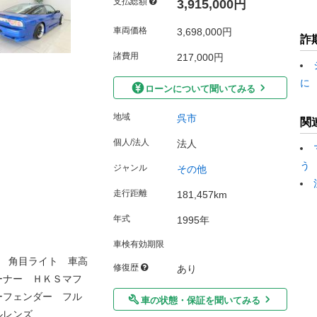
支払総額
3,915,000円
車両価格
3,698,000円
詐
諸費用
217,000円
に
ローンについて聞いてみる
地域
呉市
関
個人/法人
法人
う
ジャンル
その他
走行距離
181,457km
年式
1995年
車検有効期限
 角目ライト 車高
修復歴
あり
ーナー ＨＫＳマフ
ーフェンダー フル
車の状態・保証を聞いてみる
ルレンズ