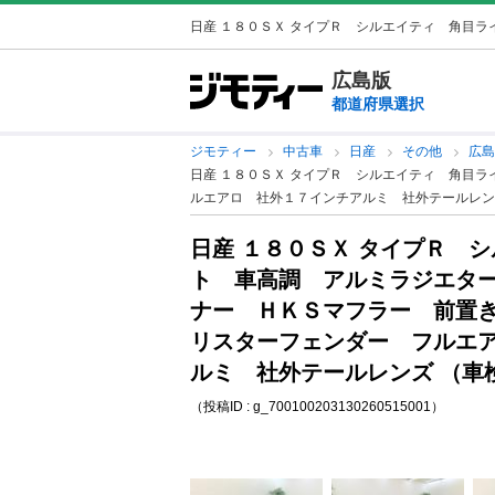
日産 １８０ＳＸ タイプＲ シルエイティ 角目ライ
広島版
都道府県選択
ジモティー
中古車
日産
その他
広
日産 １８０ＳＸ タイプＲ シルエイティ 角目
ルエアロ 社外１７インチアルミ 社外テールレン
日産 １８０ＳＸ タイプＲ 
ト 車高調 アルミラジエタ
ナー ＨＫＳマフラー 前置
リスターフェンダー フルエ
ルミ 社外テールレンズ （車
（投稿ID : g_700100203130260515001）