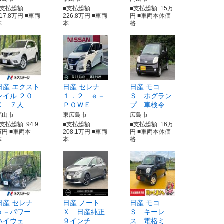
■支払総額:
■支払総額:
■支払総額: 15万
117.8万円 ■車両
226.8万円 ■車両
円 ■車両本体価
本…
本…
格…
日産 エクスト
日産 セレナ
日産 モコ
レイル ２０
１．２ ｅ－
Ｓ ホグラン
Ｘ ７人…
ＰＯＷＥ…
プ 車検令…
福山市
東広島市
広島市
支払総額: 94.9
■支払総額:
■支払総額: 16万
万円 ■車両本
208.1万円 ■車両
円 ■車両本体価
体…
本…
格…
日産 セレナ
日産 ノート
日産 モコ
ｅ－パワー
Ｘ 日産純正
Ｓ キーレ
ハイウェ…
９インチ…
ス 電格ミ