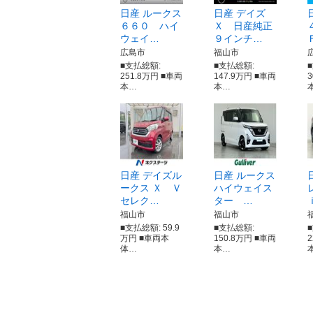
日産 ルークス
日産 デイズ
６６０ ハイ
Ｘ 日産純正
ウェイ…
９インチ…
広島市
福山市
■支払総額:
■支払総額:
251.8万円 ■車両
147.9万円 ■車両
本…
本…
日産 デイズル
日産 ルークス
ークス Ｘ Ｖ
ハイウェイス
セレク…
ター …
福山市
福山市
■支払総額: 59.9
■支払総額:
万円 ■車両本
150.8万円 ■車両
体…
本…