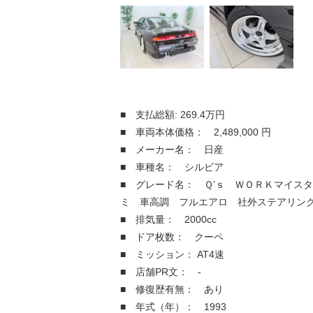
■ 支払総額: 269.4万円
■ 車両本体価格： 2,489,000 円
■ メーカー名： 日産
■ 車種名： シルビア
■ グレード名： Ｑ’ｓ ＷＯＲＫマイス
ミ 車高調 フルエアロ 社外ステアリン
■ 排気量： 2000cc
■ ドア枚数： クーペ
■ ミッション： AT4速
■ 店舗PR文： -
■ 修復歴有無： あり
■ 年式（年）： 1993