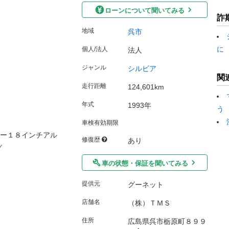
ローンについて聞いてみる
詐
地域
呉市
に
個人/法人
法人
ジャンル
シルビア
関
走行距離
124,601km
年式
1993年
う
車検有効期限
ター１８インチアル
修復歴
あり
グ
車の状態・保証を聞いてみる
提供元
グーネット
店舗名
（株）ＴＭＳ
住所
広島県呉市栃原町８９９