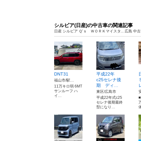
シルビア(日産)の中古車の関連記事
日産 シルビア Ｑ’ｓ ＷＯＲＫマイスタ... 広島
DNT31
平成22年
c25セレナ後
福山市/駅…
期 ディ…
11万キロ弱 6MT
サンルーフ ハ
東区/広島市
イ…
平成22年式c25
■
セレナ後期最終
型になり…