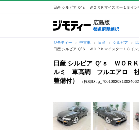
日産 シルビア Ｑ’ｓ ＷＯＲＫマイスター１８インチ
広島版
都道府県選択
ジモティー
中古車
日産
シルビア
日産 シルビア Ｑ’Ｓ ＷＯＲＫマイスター１８イ
日産 シルビア Ｑ’ｓ ＷＯＲ
ルミ 車高調 フルエアロ 社
整備付）
（投稿ID : g_7001002031302406