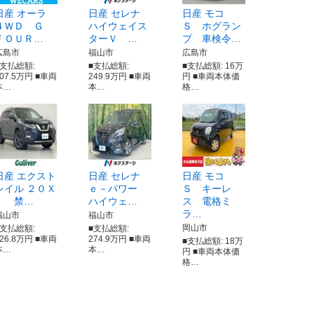
日産 オーラ
日産 セレナ
日産 モコ
４ＷＤ Ｇ
ハイウェイス
Ｓ ホグラン
ＦＯＵＲ…
ターＶ …
プ 車検令…
広島市
福山市
広島市
■支払総額:
■支払総額:
■支払総額: 16万
307.5万円 ■車両
249.9万円 ■車両
円 ■車両本体価
本…
本…
格…
日産 エクスト
日産 セレナ
日産 モコ
レイル ２０Ｘ
ｅ－パワー
Ｓ キーレ
ｉ 禁…
ハイウェ…
ス 電格ミ
ラ…
福山市
福山市
岡山市
■支払総額:
■支払総額:
226.8万円 ■車両
274.9万円 ■車両
■支払総額: 18万
本…
本…
円 ■車両本体価
格…