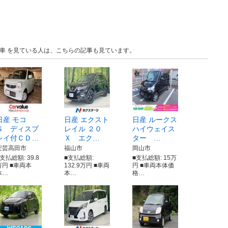
 中古車 を見ている人は、こちらの記事も見ています。
日産 モコ
日産 エクスト
日産 ルークス
Ｓ ディスプ
レイル ２０
ハイウェイス
レイ付ＣＤ…
Ｘ エク…
ター …
安芸高田市
福山市
岡山市
支払総額: 39.8
■支払総額:
■支払総額: 15万
万円 ■車両本
132.9万円 ■車両
円 ■車両本体価
体…
本…
格…