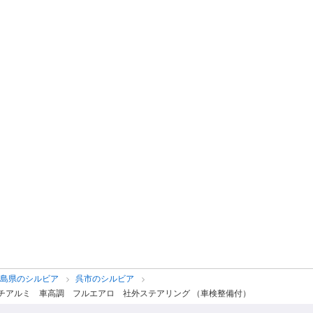
広島県のシルビア
呉市のシルビア
ンチアルミ 車高調 フルエアロ 社外ステアリング （車検整備付）