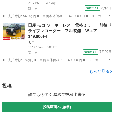
71,913km
2019年
8月3日
提携サイト
福山市
■ 支払総額: 54.9万円 ■ 車両本体価格： 470,000 円 ■ メーカー
名： 日産 ■ 車種名： デイズルークス ■ グレード名： Ｓ Ｓ
広島
福山市
デイズ
日産 モコ Ｓ キーレス 電格ミラー 前後ド
Ｄナビ バックカメラ 禁煙車 ＥＴＣ 両側スライドドア Ｂｌｕ
ライブレコーダー フル装備 Ｗエア…
ｅｔｏｏｔｈ...
149,000円
モコ
144,815km
2011年
7月20日
提携サイト
岡山市
■ 支払総額: 18万円 ■ 車両本体価格： 149,000 円 ■ メーカー
名： 日産 ■ 車種名： モコ ■ グレード名： Ｓ キーレス 電
岡山
岡山市
モコ
格ミラー 前後ドライブレコーダー フル装備 Ｗエアバッグ ベン
もっと見る
チシート フルフ...
投稿
誰でも今すぐ30秒で投稿出来る
投稿画面へ (無料)