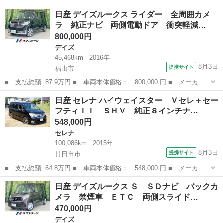
ー名： 日産 ■ 車種名： セレナ ■ グレード名： ｅ－パワー
広島
福山市
セレナ
日産 デイズルークス ライダー 全周囲カメ
ハイウェイスターＶ 両側電動ドア 純正１０型ナビ 全周囲カメ
ラ 純正ナビ 両側電動ドア 衝突軽減…
ラ プロパ...
800,000円
デイズ
45,468km
2016年
8月3日
提携サイト
福山市
■ 支払総額: 87.9万円 ■ 車両本体価格： 800,000 円 ■ メーカー
名： 日産 ■ 車種名： デイズルークス ■ グレード名： ライダ
広島
福山市
デイズ
日産 セレナ ハイウェイスター Ｖセレ＋セー
ー 全周囲カメラ 純正ナビ 両側電動ドア 衝突軽減 ＥＴＣ ス
フティＩＩ ＳＨＶ 純正８インチナ…
マートキー ...
548,000円
セレナ
100,086km
2015年
8月3日
提携サイト
廿日市市
■ 支払総額: 64.8万円 ■ 車両本体価格： 548,000 円 ■ メーカー
名： 日産 ■ 車種名： セレナ ■ グレード名： ハイウェイスタ
広島
廿日市市
セレナ
日産 デイズルークス Ｓ ＳＤナビ バックカ
ー Ｖセレ＋セーフティＩＩ ＳＨＶ 純正８インチナビ アラウン
メラ 禁煙車 ＥＴＣ 両側スライド…
ドビューモニ...
470,000円
デイズ