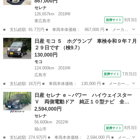
867,000円
セレナ
126,657km
2018年
8月3日
提携サイト
東広島市
■ 支払総額: 91.7万円 ■ 車両本体価格： 867,000 円 ■ メーカー
名： 日産 ■ 車種名： セレナ ■ グレード名： オーテック ス
広島
東広島市
セレナ
日産 モコ Ｓ ホグランプ 車検令和９年７月
ポーツスペック フルセグナビ ｂｌｕｅｔｏｏｔｈ アラウンドビ
２９日です （検9.7）
ューモニター...
130,000円
モコ
124,000km
2010年
7月31日
提携サイト
広島市
■ 支払総額: 16万円 ■ 車両本体価格： 130,000 円 ■ メーカー
名： 日産 ■ 車種名： モコ ■ グレード名： Ｓ ホグランプ
広島
広島市
モコ
日産 セレナ ｅ－パワー ハイウェイスター
車検令和９年７月２９日です ■ 排気量： 660cc ■ ドア枚数：
Ｖ 両側電動ドア 純正１０型ナビ 全…
5D ■...
2,594,000円
セレナ
56,600km
2022年
8月3日
提携サイト
福山市
■ 支払総額: 274.9万円 ■ 車両本体価格： 2,594,000 円 ■ メーカ