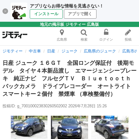
アプリならお得な情報を見逃さない！
インストール
アプリで開く
地元の掲示板 ジモティー 広島版
広島県
検索
ログイン
投稿
ジモティー
中古車
日産
ジューク
広島県のジューク
広島市の
日産 ジューク １６ＧＴ 全国ロング保証付 後期モ
デル タイヤ４本新品渡し エマージェンシーブレー
キ 純正ナビ フルセグＴＶ Ｂｌｕｅｔｏｏｔｈ
バックカメラ ドライブレコーダー オートライト
スマートキー２個付 禁煙車 （車検整備付）
投稿ID: g_700100023830260502002
2026年7月28日 15:26