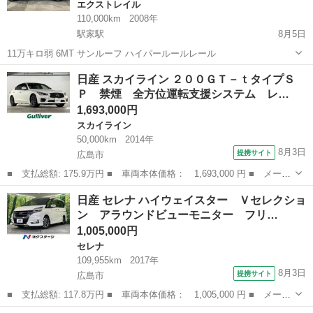
エクストレイル
110,000km
2008年
駅家駅
8月5日
11万キロ弱 6MT サンルーフ ハイパールールレール
広島
福山市
駅家駅
エクストレイル
サンルーフ
日産 スカイライン ２００ＧＴ－ｔタイプＳ
Ｐ 禁煙 全方位運転支援システム レ…
1,693,000円
スカイライン
50,000km
2014年
8月3日
提携サイト
広島市
■ 支払総額: 175.9万円 ■ 車両本体価格： 1,693,000 円 ■ メーカ
ー名： 日産 ■ 車種名： スカイライン ■ グレード名： ２００
広島
広島市
スカイライン
日産 セレナ ハイウェイスター Ｖセレクショ
ＧＴ－ｔタイプＳＰ 禁煙 全方位運転支援システム レーダークル
ン アラウンドビューモニター フリ…
ーズコン...
1,005,000円
セレナ
109,955km
2017年
8月3日
提携サイト
広島市
■ 支払総額: 117.8万円 ■ 車両本体価格： 1,005,000 円 ■ メーカ
ー名： 日産 ■ 車種名： セレナ ■ グレード名： ハイウェイス