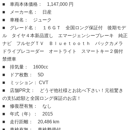
■ 車両本体価格： 1,147,000 円
■ メーカー名： 日産
■ 車種名： ジューク
■ グレード名： １６ＧＴ 全国ロング保証付 後期モデ
ル タイヤ４本新品渡し エマージェンシーブレーキ 純正
ナビ フルセグＴＶ Ｂｌｕｅｔｏｏｔｈ バックカメラ
ドライブレコーダー オートライト スマートキー２個付
禁煙車
■ 排気量： 1600cc
■ ドア枚数： 5D
■ ミッション： CVT
■ 店舗PR文： どうぞ他社様とお比べ下さい！元祖驚き
の支払総額と全国ロング保証のお店！
■ 修復歴有無： なし
■ 年式（年）： 2015
■ 走行距離： 20,486 km
■ 車検有無： 車検整備付