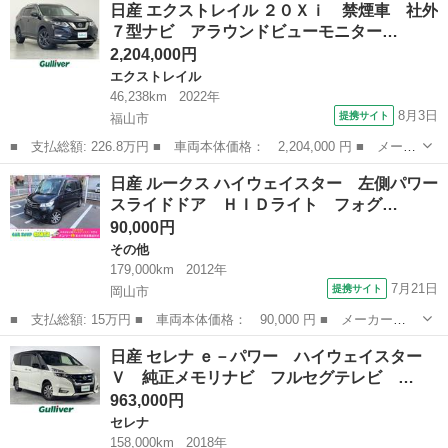
広島
広島市
セレナ
日産 エクストレイル ２０Ｘｉ 禁煙車 社外
ター Ｖセレクション アラウンドビューモニター フリップダウン
７型ナビ アラウンドビューモニター…
モニター...
2,204,000円
エクストレイル
46,238km
2022年
8月3日
提携サイト
福山市
■ 支払総額: 226.8万円 ■ 車両本体価格： 2,204,000 円 ■ メーカ
ー名： 日産 ■ 車種名： エクストレイル ■ グレード名： ２０
広島
福山市
エクストレイル
日産 ルークス ハイウェイスター 左側パワー
Ｘｉ 禁煙車 社外７型ナビ アラウンドビューモニター インテリ
スライドドア ＨＩＤライト フォグ…
ジェント...
90,000円
その他
179,000km
2012年
7月21日
提携サイト
岡山市
■ 支払総額: 15万円 ■ 車両本体価格： 90,000 円 ■ メーカー
名： 日産 ■ 車種名： ルークス ■ グレード名： ハイウェイス
岡山
岡山市
その他
日産 セレナ ｅ－パワー ハイウェイスター
ター 左側パワースライドドア ＨＩＤライト フォグ 純正１４Ａ
Ｖ 純正メモリナビ フルセグテレビ …
Ｗ スマートキー ...
963,000円
セレナ
158,000km
2018年