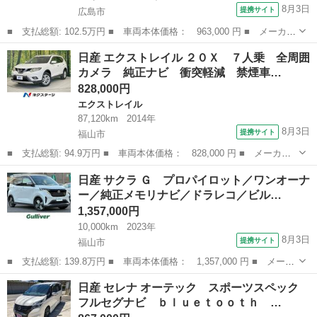
8月3日
提携サイト
広島市
■ 支払総額: 102.5万円 ■ 車両本体価格： 963,000 円 ■ メーカー
名： 日産 ■ 車種名： セレナ ■ グレード名： ｅ－パワー ハ
広島
広島市
セレナ
日産 エクストレイル ２０Ｘ ７人乗 全周囲
イウェイスターＶ 純正メモリナビ フルセグテレビ 純正フリップ
カメラ 純正ナビ 衝突軽減 禁煙車…
ダウンモニ...
828,000円
エクストレイル
87,120km
2014年
8月3日
提携サイト
福山市
■ 支払総額: 94.9万円 ■ 車両本体価格： 828,000 円 ■ メーカー
名： 日産 ■ 車種名： エクストレイル ■ グレード名： ２０
広島
福山市
エクストレイル
日産 サクラ Ｇ プロパイロット／ワンオーナ
Ｘ ７人乗 全周囲カメラ 純正ナビ 衝突軽減 禁煙車 ＬＥＤヘ
ー／純正メモリナビ／ドラレコ／ビル…
ッド コーナー...
1,357,000円
10,000km
2023年
8月3日
提携サイト
福山市
■ 支払総額: 139.8万円 ■ 車両本体価格： 1,357,000 円 ■ メーカ
ー名： 日産 ■ 車種名： サクラ ■ グレード名： Ｇ プロパイ
広島
福山市
日産
日産 セレナ オーテック スポーツスペック
ロット／ワンオーナー／純正メモリナビ／ドラレコ／ビルトインＥＴ
フルセグナビ ｂｌｕｅｔｏｏｔｈ …
Ｃ２．０...