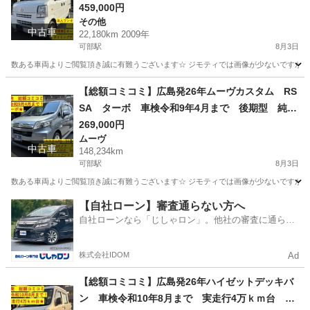
月 ★実走行2万ｋｍ台★ 法人ワンオーナー 禁
459,000円
その他
煙車 オートマ車 タイミングチェーン 軽バ
中古車
22,180km 2009年
ン 軽自動車 格安
可部駅
8月3日
数ある車両よりご閲覧頂き誠に有難うございます☆ ジモティでは画像が少ないですが、カ
広島
広島市
可部駅
その他
車両
【総額コミコミ】広島発26年ムーヴカスタム RS
SA ターボ 車検令和9年4月まで 後期型 純正
ナビ バックカメラ フルセグTV ブルートゥー
269,000円
ムーヴ
ス対応 DVD再生 ETC スマートアシスト ス
中古車
148,234km
マートキー LEDヘッドライト フォグライト
可部駅
8月3日
純正15インチアルミホイール タイミングチェー
数ある車両よりご閲覧頂き誠に有難うございます☆ ジモティでは画像が少ないですが、カ
ン 修復歴無し 軽自動車 格安
広島
広島市
可部駅
ムーヴ
【自社ローン】審査通らない方へ
自社ローンなら「じしゃロン」。他社の審査に通らな
かった方も
株式会社IDOM
Ad
【総額コミコミ】広島発26年ハイゼットデッキバ
ン 車検令和10年8月まで 実走行4万ｋｍ台 ハ