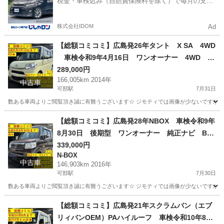
税金・車検込み（自賠責保険料を除く）で毎月の支払
額は一定の自社ローン🚗
株式会社IDOM
Ad
【総額コミコミ】広島発26年タント X SA 4WD
車検令和9年4月16日 ワンオーナー 4WD 純
正ナビ バックカメラ フルセグTV ブルートゥ
289,000円
166,005km 2014年
ース対応 DVD再生 ステアリングリモコン 左
中古車
可部駅
7月31日
パワースライドドア スマートアシスト ETC
数ある車両よりご閲覧頂き誠に有難うございます☆ ジモティでは画像が少ないですが、カ
タイミングチェーン スマートキー 修復歴無
し 軽自動車 格安
広島
広島市
可部駅
ダイハツ
車両
【総額コミコミ】広島発28年NBOX 車検令和9年
8月30日 後期型 ワンオーナー 純正ナビ Bカ
メラ 地デジTV ブルートゥース対応 ステアリ
339,000円
N-BOX
ングリモコン 両側パワースライドドア ETC
中古車
146,903km 2016年
ドライブレコーダー 黒内装 スマートキー 軽
可部駅
7月30日
自動車 格安
数ある車両よりご閲覧頂き誠に有難うございます☆ ジモティでは画像が少ないですが、カ
広島
広島市
可部駅
N-BOX
車両
【総額コミコミ】広島発21年スクラムバン（エブ
リィバンOEM）PAハイルーフ 車検令和10年8