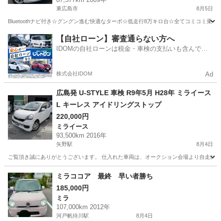
き☆フルオートエアコン☆ドライブレコーダー付
東広島市
8月5日
きのフル装備☆純正アルミ☆そのまま乗って帰れ
Bluetoothナビ付き☆グングン進む快適なターボ☆低走行8万キロ台☆全てコミコミ乗り出し
ます‼️
広島
東広島市
ムーヴ
お買い得
【自社ローン】審査通らない方へ
IDOMの自社ローンは税金・車検の支払いも含んでい
るので毎月の支払額は一定
株式会社IDOM
Ad
広島発 U-STYLE 車検 R9年5月 H28年 ミライース
L キーレス アイドリングストップ
220,000円
ミライース
93,500km 2016年
矢野駅
8月4日
ご覧頂き誠にありがとうございます。 仕入れた車両は、オークション会場より自走にて店舗ま
広島
安芸郡
矢野駅
ミライース
車両
ミラココア 最終 早い者勝ち
185,000円
ミラ
107,000km 2012年
河戸帆待川駅
8月4日