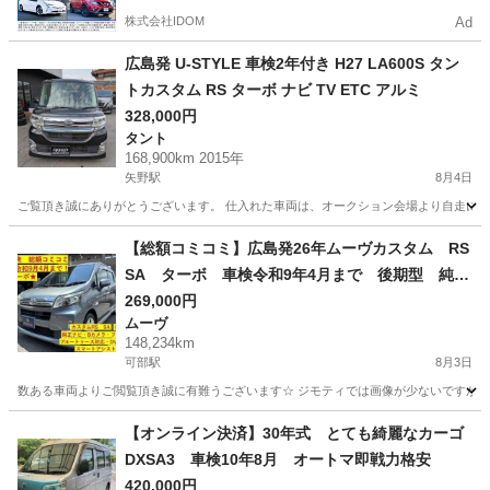
株式会社IDOM
Ad
広島発 U-STYLE 車検2年付き H27 LA600S タン
トカスタム RS ターボ ナビ TV ETC アルミ
328,000円
タント
168,900km 2015年
矢野駅
8月4日
ご覧頂き誠にありがとうございます。 仕入れた車両は、オークション会場より自走にて店舗ま
広島
安芸郡
矢野駅
タント
車両
【総額コミコミ】広島発26年ムーヴカスタム RS
SA ターボ 車検令和9年4月まで 後期型 純正
ナビ バックカメラ フルセグTV ブルートゥー
269,000円
ムーヴ
ス対応 DVD再生 ETC スマートアシスト ス
148,234km
マートキー LEDヘッドライト フォグライト
可部駅
8月3日
純正15インチアルミホイール タイミングチェー
数ある車両よりご閲覧頂き誠に有難うございます☆ ジモティでは画像が少ないですが、カ
ン 修復歴無し 軽自動車 格安
広島
広島市
可部駅
ムーヴ
【オンライン決済】30年式 とても綺麗なカーゴ
DXSA3 車検10年8月 オートマ即戦力格安
420,000円