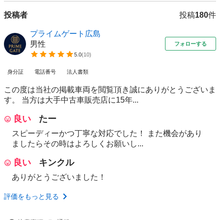
投稿者
投稿
180
件
プライムゲート広島
男性
フォローする
5.0
(
10
)
身分証
電話番号
法人書類
この度は当社の掲載車両を閲覧頂き誠にありがとうございま
す。 当方は大手中古車販売店に15年...
良い
たー
スピーディーかつ丁寧な対応でした！ また機会があり
ましたらその時はよろしくお願いし...
良い
キンクル
ありがとうございました！
評価をもっと見る