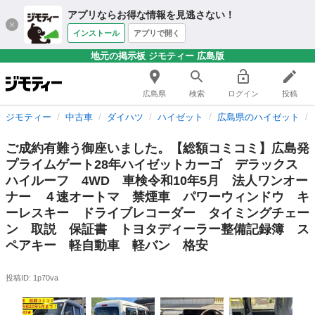
アプリならお得な情報を見逃さない！
インストール
アプリで開く
地元の掲示板 ジモティー 広島版
広島県
検索
ログイン
投稿
ジモティー
中古車
ダイハツ
ハイゼット
広島県のハイゼット
ご成約有難う御座いました。【総額コミコミ】広島発
プライムゲート28年ハイゼットカーゴ デラックス
ハイルーフ 4WD 車検令和10年5月 法人ワンオー
ナー ４速オートマ 禁煙車 パワーウィンドウ キ
ーレスキー ドライブレコーダー タイミングチェー
ン 取説 保証書 トヨタディーラー整備記録簿 ス
ペアキー 軽自動車 軽バン 格安
投稿ID: 1p70va