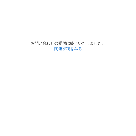
お問い合わせの受付は終了いたしました。
関連投稿をみる
初めての方へ
利用規約
プライバシーポリシー
プライバシー・ステートメント
健全化に資する運用方針
お問い合わせ
運営会社
サイトマップ
ご利用ガイド
フリーワードで探す
PC版で表示
都道府県選択