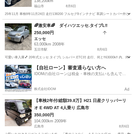
138,200km
福山市
8月6日
25年11月 車検8年11月24日 走行138200 フルセグ8インチナビ 革調シートカバ
広島
福山市
タント
エンジン
🌈激安車🌈 ダイハツエッセ.タイプL‼️
250,000円
エッセ
63,000km 2008年
五日市駅
8月6日
可愛い車入庫💕 20年式エッセ.タイプL シルバー.ETC付 走行、何と‼️63000k‼️ 
広島
広島市
五日市駅
エッセ
ダイハツエッセ
【自社ローン】審査通らない方へ
IDOMの自社ローンは税金・車検の支払いも含んでい
るので毎月の支払額は一定
株式会社IDOM
Ad
【車検2年付/総額39.8万】H21 日産クリッパーリ
オ E 4WD AT 4人乗り 広島市
350,000円
104,000km 2009年
広島市
8月6日