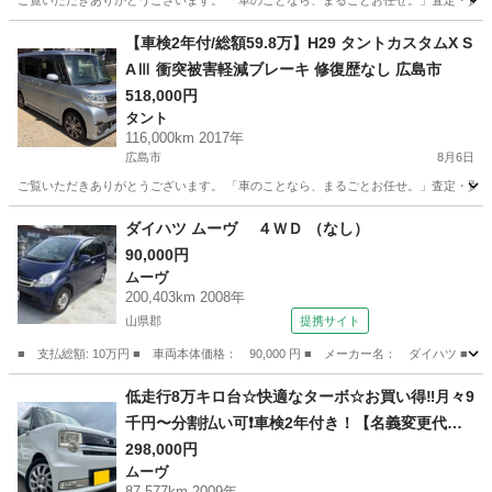
ご覧いただきありがとうございます。 「車のことなら、まるごとお任せ。」査定・買取か
広島
広島市
ダイハツ
車両
【車検2年付/総額59.8万】H29 タントカスタムX S
AⅢ 衝突被害軽減ブレーキ 修復歴なし 広島市
518,000円
タント
116,000km 2017年
広島市
8月6日
ご覧いただきありがとうございます。 「車のことなら、まるごとお任せ。」査定・買取から販売・納
広島
広島市
タント
車両
ダイハツ ムーヴ ４ＷＤ （なし）
90,000円
ムーヴ
200,403km 2008年
山県郡
提携サイト
■ 支払総額: 10万円 ■ 車両本体価格： 90,000 円 ■ メーカー名： ダイハツ ■ 
広島
山県郡
ムーヴ
低走行8万キロ台☆快適なターボ☆お買い得‼️月々9
千円〜分割払い可❗️車検2年付き！【名義変更代込
み】車内広い！大人気☆ムーブコンテカスタム☆B
298,000円
ムーヴ
luetoothナビ付き☆走行中DVD見れます☆ETC付
87,577km 2009年