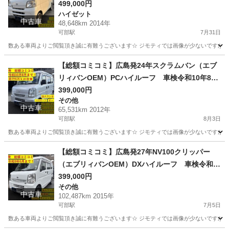
イルーフ ４速オートマ タイミングチェーン
499,000円
ハイゼット
修復歴無し 軽自動車 軽バン 格安
中古車
48,648km 2014年
可部駅
7月31日
数ある車両よりご閲覧頂き誠に有難うございます☆ ジモティでは画像が少ないですが、カ
広島
広島市
可部駅
ハイゼット
車両
【総額コミコミ】広島発24年スクラムバン（エブ
リィバンOEM）PCハイルーフ 車検令和10年8月
まで ★実走行6万ｋｍ台★ 法人ワンオーナー
399,000円
その他
パワーウィンドウ キーレスリモコン オートマ
中古車
65,531km 2012年
車 ＡＢＳ タイミングチェーン 軽自動車 軽
可部駅
8月3日
バン 格安
数ある車両よりご閲覧頂き誠に有難うございます☆ ジモティでは画像が少ないですが、カ
広島
広島市
可部駅
その他
車両
【総額コミコミ】広島発27年NV100クリッパー
（エブリィバンOEM）DXハイルーフ 車検令和9
年6月まで 法人ワンオーナー ハイルーフ 禁煙
399,000円
その他
車 5AGS 集中ドアロック エアバック タイミ
中古車
102,487km 2015年
ングチェーン 修復歴無し 軽自動車 軽バン
可部駅
7月5日
格安
数ある車両よりご閲覧頂き誠に有難うございます☆ ジモティでは画像が少ないですが、カ