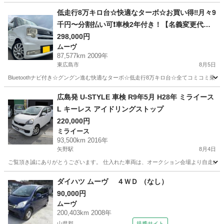
低走行8万キロ台☆快適なターボ☆お買い得‼️月々9
千円〜分割払い可❗️車検2年付き！【名義変更代込
み】車内広い！大人気☆ムーブコンテカスタム☆B
298,000円
ムーヴ
luetoothナビ付き☆走行中DVD見れます☆ETC付
87,577km 2009年
き☆フルオートエアコン☆ドライブレコーダー付
東広島市
8月5日
きのフル装備☆純正アルミ☆そのまま乗って帰れ
Bluetoothナビ付き☆グングン進む快適なターボ☆低走行8万キロ台☆全てコミコミ乗り出し
ます‼️
広島
東広島市
ムーヴ
お買い得
広島発 U-STYLE 車検 R9年5月 H28年 ミライース
L キーレス アイドリングストップ
220,000円
ミライース
93,500km 2016年
矢野駅
8月4日
ご覧頂き誠にありがとうございます。 仕入れた車両は、オークション会場より自走にて店舗ま
広島
安芸郡
矢野駅
ミライース
車両
ダイハツ ムーヴ ４ＷＤ （なし）
90,000円
ムーヴ
200,403km 2008年
山県郡
提携サイト