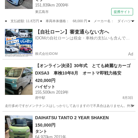
151,839km 2009年
東広島市
提携サイト
■ 支払総額: 11.8万円 ■ 車両本体価格： 68,000 円 ■ メーカー名： ダイ
広島
東広島市
ミラ
【自社ローン】審査通らない方へ
IDOMの自社ローンは税金・車検の支払いも含んでい
るので毎月の支払額は一定
株式会社IDOM
Ad
【オンライン決済】30年式 とても綺麗なカーゴ
DXSA3 車検10年8月 オートマ即戦力格安
420,000円
ハイゼット
155,500km 2019年
府中駅
8月3日
走行多めですがメンテナンスはしっかりしてありますので不具合はありません。外装内装
広島
府中市
府中駅
ハイゼット
カーゴ
DAIHATSU TANTO 2 YEAR SHAKEN
150,000円
タント
64,970km 2011年