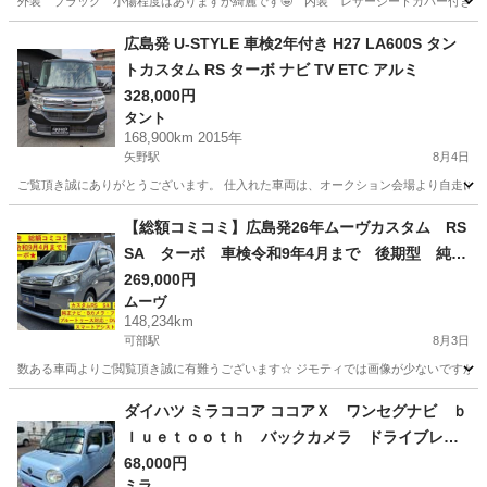
外装 ブラック 小傷程度はありますが綺麗です🤩 内装 レザーシートカバー付きです 
広島
東広島市
西条駅
タント
広島発 U-STYLE 車検2年付き H27 LA600S タン
トカスタム RS ターボ ナビ TV ETC アルミ
328,000円
タント
168,900km 2015年
矢野駅
8月4日
ご覧頂き誠にありがとうございます。 仕入れた車両は、オークション会場より自走にて店舗ま
広島
安芸郡
矢野駅
タント
車両
【総額コミコミ】広島発26年ムーヴカスタム RS
SA ターボ 車検令和9年4月まで 後期型 純正
ナビ バックカメラ フルセグTV ブルートゥー
269,000円
ムーヴ
ス対応 DVD再生 ETC スマートアシスト ス
148,234km
マートキー LEDヘッドライト フォグライト
可部駅
8月3日
純正15インチアルミホイール タイミングチェー
数ある車両よりご閲覧頂き誠に有難うございます☆ ジモティでは画像が少ないですが、カ
ン 修復歴無し 軽自動車 格安
広島
広島市
可部駅
ムーヴ
ダイハツ ミラココア ココアＸ ワンセグナビ ｂ
ｌｕｅｔｏｏｔｈ バックカメラ ドライブレコ
ーダー （検8.9）
68,000円
ミラ