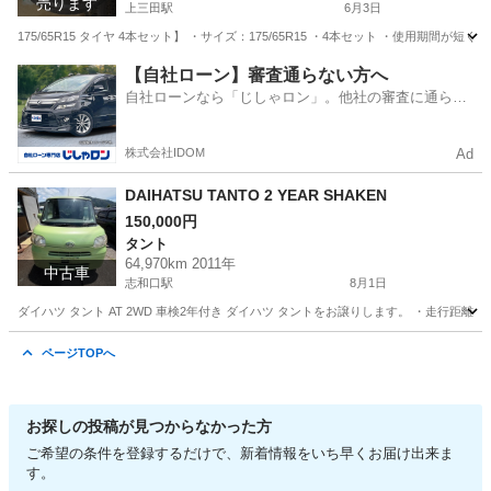
売ります
上三田駅
6月3日
175/65R15 タイヤ 4本セット】 ・サイズ：175/65R15 ・4本セット ・使用
広島
安芸高田市
上三田駅
タイヤ、ホイール
セット
【自社ローン】審査通らない方へ
自社ローンなら「じしゃロン」。他社の審査に通らな
かった方も
株式会社IDOM
Ad
DAIHATSU TANTO 2 YEAR SHAKEN
150,000円
タント
64,970km 2011年
中古車
志和口駅
8月1日
ダイハツ タント AT 2WD 車検2年付き ダイハツ タントをお譲りします。 ・走行距離：6
広島
安芸高田市
志和口駅
タント
ページTOPへ
お探しの投稿が見つからなかった方
ご希望の条件を登録するだけで、新着情報をいち早くお届け出来ま
す。