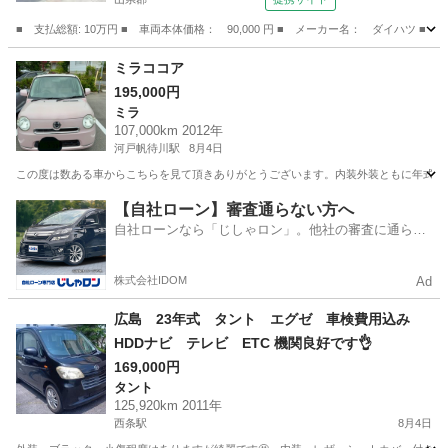
■ 支払総額: 10万円 ■ 車両本体価格： 90,000 円 ■ メーカー名： ダイハツ ■ 
広島
山県郡
ムーヴ
ミラココア
195,000円
ミラ
107,000km 2012年
河戸帆待川駅
8月4日
この度は数ある車からこちらを見て頂きありがとうございます。内装外装ともに年式のわ
広島
広島市
河戸帆待川駅
ミラ
【自社ローン】審査通らない方へ
自社ローンなら「じしゃロン」。他社の審査に通らな
かった方も
株式会社IDOM
Ad
広島 23年式 タント エグゼ 車検費用込み
HDDナビ テレビ ETC 機関良好です👌
169,000円
タント
125,920km 2011年
西条駅
8月4日