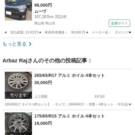
ＣＶＴ ミュージックプレイヤー接続可 アルミ
98,000円
ムーヴ
ホイール エアコン パワーウィンドウ （検8.1
187,187km 2011年
1）
岡山県 岡山市
提携サイト
■ 支払総額: 13.8万円 ■ 車両本体価格： 98,000 円 ■ メーカー名： ダ
岡山
岡山市
ムーヴ
もっと見る
Arbaz Raj
さんのその他の投稿記事：
265/65/R17 アルミ ホイル 4本セット
30,000円
売ります
上三田駅
6月3日
265/65R17 タイヤ 4本セット】 ・サイズ：265/65R17 ・本数：4本セット 
広島
安芸高田市
上三田駅
タイヤ、ホイール
175/65/R15 アルミ ホイル 4本セット
18,000円