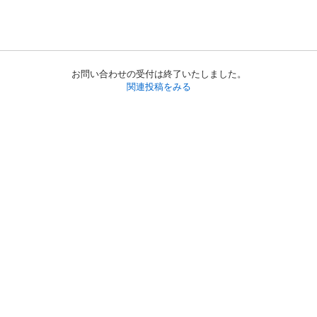
お問い合わせの受付は終了いたしました。
関連投稿をみる
初めての方へ
利用規約
プライバシーポリシー
プライバシー・ステートメント
健全化に資する運用方針
お問い合わせ
運営会社
サイトマップ
ご利用ガイド
フリーワードで探す
PC版で表示
都道府県選択
特定商取引法の表示
利用者情報の外部送信について