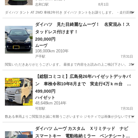
志和口駅
8月1日
ダイハツ タント AT 2WD 車検2年付き ダイハツ タントをお譲りします。 ・走行距離：6
広島
安芸高田市
志和口駅
タント
ダイハツ 見た目綺麗なムーヴ！ 名変混み！ス
タッドレス付けます！
200,000円
ムーヴ
108,000km 2010年
戸手駅
7月31日
閲覧いただきありがとうございます。 最後まで内容をお読みの上ご検討下さい。 202
広島
福山市
戸手駅
ムーヴ
車両
【総額コミコミ】広島発26年ハイゼットデッキバ
ン 車検令和10年8月まで 実走行4万ｋｍ台 ハ
イルーフ ４速オートマ タイミングチェーン
499,000円
ハイゼット
修復歴無し 軽自動車 軽バン 格安
48,648km 2014年
可部駅
7月31日
数ある車両よりご閲覧頂き誠に有難うございます☆ ジモティでは画像が少ないですが、カ
広島
広島市
可部駅
ハイゼット
車両
ダイハツ ムーヴ カスタム Ｘリミテッド ナビ
スマートキー 電動格納ミラー ベンチシート