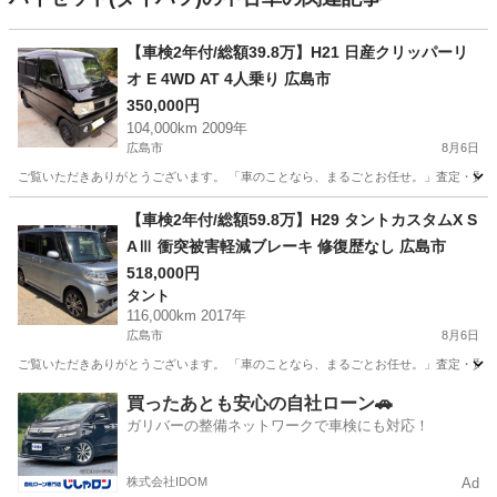
【車検2年付/総額39.8万】H21 日産クリッパーリ
オ E 4WD AT 4人乗り 広島市
350,000円
104,000km 2009年
広島市
8月6日
ご覧いただきありがとうございます。 「車のことなら、まるごとお任せ。」査定・買取か
広島
広島市
ダイハツ
車両
【車検2年付/総額59.8万】H29 タントカスタムX S
AⅢ 衝突被害軽減ブレーキ 修復歴なし 広島市
518,000円
タント
116,000km 2017年
広島市
8月6日
ご覧いただきありがとうございます。 「車のことなら、まるごとお任せ。」査定・買取から販売・納
広島
広島市
タント
車両
買ったあとも安心の自社ローン🚗
ガリバーの整備ネットワークで車検にも対応！
株式会社IDOM
Ad