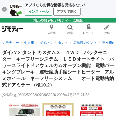
アプリならお得な情報を見逃さない！
インストール
アプリで開く
地元の掲示板 ジモティー 広島版
広島県
検索
ログイン
投稿
ジモティー
中古車
ダイハツ
タント
広島県のタント
三次市の
ダイハツ タント カスタムＸ ４ＷＤ バックモニ
ター キーフリーシステム ＬＥＤオートライト パ
ワースライドドアウェルカムオープン機能 電動パー
キングブレーキ 運転席助手席シートヒーター アル
ミホイール キーフリーシステム オート電動格納
式ドアミラー （検10.2）
投稿ID: g_939025092200708052020
2026年7月26日 21:52