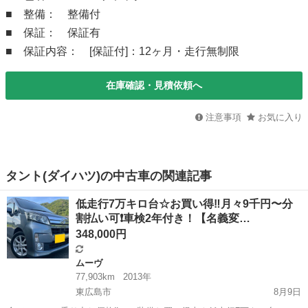
■ 整備： 整備付
■ 保証： 保証有
■ 保証内容： [保証付]：12ヶ月・走行無制限
在庫確認・見積依頼へ
注意事項
お気に入り
タント(ダイハツ)の中古車の関連記事
低走行7万キロ台☆お買い得‼️月々9千円〜分
割払い可❗️車検2年付き！【名義変…
348,000円
ムーヴ
77,903km
2013年
東広島市
8月9日