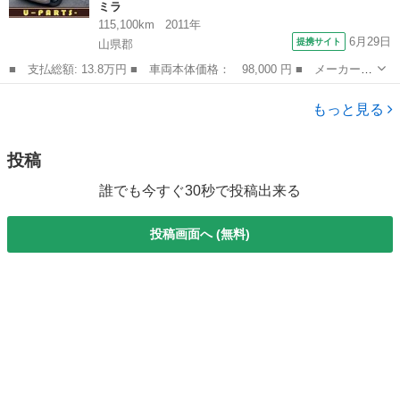
ミラ
115,100km
2011年
6月29日
提携サイト
山県郡
■ 支払総額: 13.8万円 ■ 車両本体価格： 98,000 円 ■ メーカー
名： ダイハツ ■ 車種名： ミラ ■ グレード名： Ｘ ナビ ■
広島
山県郡
ミラ
排気量： 660cc ■ ドア枚数： 5D ■ ミッション： CVT ■ ...
もっと見る
投稿
誰でも今すぐ30秒で投稿出来る
投稿画面へ (無料)