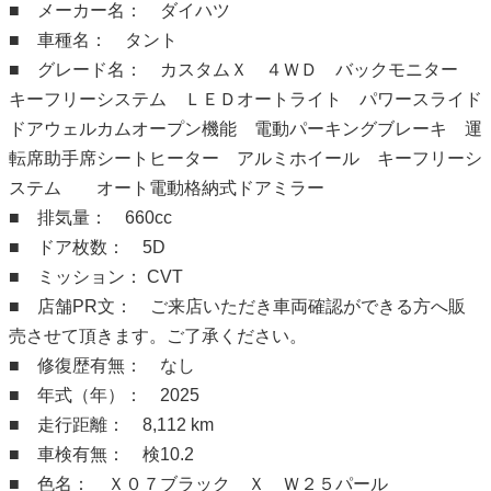
■ メーカー名： ダイハツ
■ 車種名： タント
■ グレード名： カスタムＸ ４ＷＤ バックモニター
キーフリーシステム ＬＥＤオートライト パワースライド
ドアウェルカムオープン機能 電動パーキングブレーキ 運
転席助手席シートヒーター アルミホイール キーフリーシ
ステム オート電動格納式ドアミラー
■ 排気量： 660cc
■ ドア枚数： 5D
■ ミッション： CVT
■ 店舗PR文： ご来店いただき車両確認ができる方へ販
売させて頂きます。ご了承ください。
■ 修復歴有無： なし
■ 年式（年）： 2025
■ 走行距離： 8,112 km
■ 車検有無： 検10.2
■ 色名： Ｘ０７ブラック Ｘ Ｗ２５パール