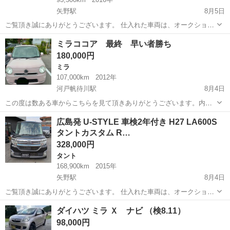
矢野駅
8月5日
ご覧頂き誠にありがとうございます。 仕入れた車両は、オークション
会場より自走にて店舗まで持ち帰りますので走行チェックは必ずして
広島
安芸郡
矢野駅
ミライース
車両
ミラココア 最終 早い者勝ち
おります。 Yahooオークションに多数車両出品中。 【広島 U-
180,000円
STYLE】で検索して頂きます...
ミラ
107,000km
2012年
河戸帆待川駅
8月4日
この度は数ある車からこちらを見て頂きありがとうございます。内装
外装ともに年式のわりにかなり綺麗かと思います。メンテナンスもし
広島
広島市
河戸帆待川駅
ミラ
広島発 U-STYLE 車検2年付き H27 LA600S
っかりディーラーにて行ってます。 燃費もめちゃくちゃいいです。 興
タントカスタム R…
味あるかたは連絡ください。 バッ...
328,000円
タント
168,900km
2015年
矢野駅
8月4日
ご覧頂き誠にありがとうございます。 仕入れた車両は、オークション
会場より自走にて店舗まで持ち帰りますので走行チェックは必ずして
広島
安芸郡
矢野駅
タント
車両
ダイハツ ミラ Ｘ ナビ （検8.11）
おります。 Yahooオークションに多数車両出品中。 【広島 U-
98,000円
STYLE】で検索して頂きます...