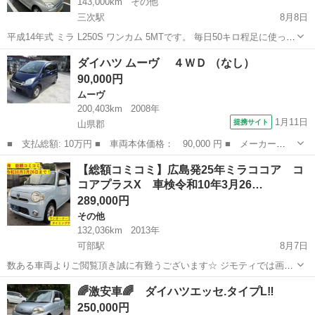
143,000km
その他
三次駅
8月8日
平成14年式 ミラ L250S ワンカム 5MTです。 毎日50キロ程足に使って
ました。 どんなにラフに運転しても20km/Lは超えてました。 エアコ
広島
三次市
三次駅
ミラ
ダイハツ ムーヴ ４ＷＤ （なし）
ン良く効きます。 適当に直して足車、寒くなってからの雪ドリ号、部
90,000円
品取り等に...
ムーヴ
200,403km
2008年
1月11日
提携サイト
山県郡
■ 支払総額: 10万円 ■ 車両本体価格： 90,000 円 ■ メーカー
名： ダイハツ ■ 車種名： ムーヴ ■ グレード名： ４ＷＤ
広島
山県郡
ムーヴ
【総額コミコミ】広島発25年ミラココア コ
■ 排気量： 660cc ■ ドア枚数： 5D ■ ミッション： インパネ
コアプラスX 車検令和10年3月26…
AT ...
289,000円
その他
132,036km
2013年
可部駅
8月7日
数ある車両よりご閲覧頂き誠に有難うございます☆ ジモティでは画像
が少ないですが、カーセンサー、グーネット、車選び.comに多数画像
広島
広島市
可部駅
その他
車両
🌈激安車🌈 ダイハツエッセ.タイプL‼️
掲載しております。ネットで『プライムゲート 広島』などで検索頂
250,000円
くとヒットしますので是非閲...