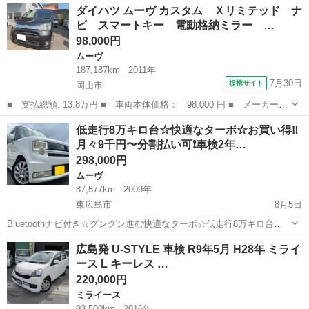
広島
広島市
タント
車両
ダイハツ ムーヴ カスタム Ｘリミテッド ナ
額:598,000円(車両価格518,000円+諸費用80,000円) ・重量税・自賠責
ビ スマートキー 電動格納ミラー …
保険...
98,000円
ムーヴ
187,187km
2011年
7月30日
提携サイト
岡山市
■ 支払総額: 13.8万円 ■ 車両本体価格： 98,000 円 ■ メーカー
名： ダイハツ ■ 車種名： ムーヴ ■ グレード名： カスタム
岡山
岡山市
ムーヴ
低走行8万キロ台☆快適なターボ☆お買い得‼️
Ｘリミテッド ナビ スマートキー 電動格納ミラー ベンチシー
月々9千円〜分割払い可❗️車検2年…
ト ＣＶＴ ミュ...
298,000円
ムーヴ
87,577km
2009年
東広島市
8月5日
Bluetoothナビ付き☆グングン進む快適なターボ☆低走行8万キロ台☆
全てコミコミ乗り出し価格‼️分割可❗️ 車検2年付き！【名義変更代込み】
広島
東広島市
ムーヴ
お買い得
広島発 U-STYLE 車検 R9年5月 H28年 ミライ
車内広い！大人気☆ムーブコンテ カスタムRS☆Bluetoothナビ付き☆
ース L キーレス …
走行中...
220,000円
ミライース
93,500km
2016年