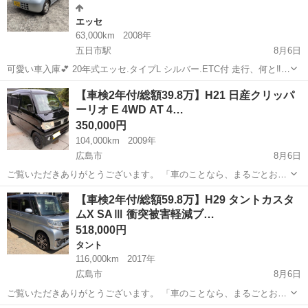
エッセ
63,000km
2008年
五日市駅
8月6日
可愛い車入庫💕 20年式エッセ.タイプL シルバー.ETC付 走行、何と‼️
63000k‼️ 内、外装ともとても美車です。 ※ エンジンオイル交換済 ※
広島
広島市
五日市駅
エッセ
ダイハツエッセ
【車検2年付/総額39.8万】H21 日産クリッパ
エレメント交換済 ※ 別途、自動車税（月割り）、リサイクル料金...
ーリオ E 4WD AT 4…
350,000円
104,000km
2009年
広島市
8月6日
ご覧いただきありがとうございます。 「車のことなら、まるごとお任
せ。」査定・買取から販売・納車まで一貫対応いたします。 日産 クリ
広島
広島市
ダイハツ
車両
【車検2年付/総額59.8万】H29 タントカスタ
ッパーリオ 4WD。スズキ エブリイワゴンの姉妹車にあたる乗用ワゴ
ムX SAⅢ 衝突被害軽減ブ…
ンで、商用バンより内装が快...
518,000円
タント
116,000km
2017年
広島市
8月6日
ご覧いただきありがとうございます。 「車のことなら、まるごとお任
せ。」査定・買取から販売・納車まで一貫対応いたします。 ◾️支払総