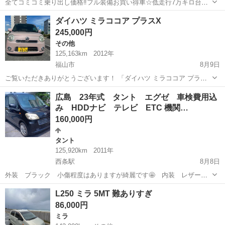
全てコミコミ乗り出し価格‼️フル装備お買い得車☆低走行7万キロ台☆
分割可❗️ 車検2年付き！【名義変更代込み】車内広い！大人気☆ムーブ
広島
東広島市
ムーヴ
お買い得
ダイハツ ミラココア プラスX
カスタム Xリミテッド SA ☆純正ナビ付き☆走行中DVD見れます
245,000円
☆ETC付き☆便利なバ...
その他
125,163km
2012年
福山市
8月9日
ご覧いただきありがとうございます！ 「ダイハツ ミラココア プラス
X」を出品します。 愛らしいピンクのボディカラーで、初めてのマイ
広島
福山市
その他
広島 23年式 タント エグゼ 車検費用込
カーや普段の足車に最適です！ 車検が令和9年10月まで残っており、
み HDDナビ テレビ ETC 機関…
すぐにお乗りいただけます。 ...
160,000円
タント
125,920km
2011年
西条駅
8月8日
外装 ブラック 小傷程度はありますが綺麗です🤩 内装 レザーシ
ートカバー付きです タバコ🚬臭も無く良い状態です😊 純正14イン
広島
東広島市
西条駅
タント
L250 ミラ 5MT 難ありすぎ
チアルミ タイヤ7分山 エンジン、エアコン、CVT、足回り正常です
86,000円
👌 現車確認希望の方は気軽にご連...
ミラ