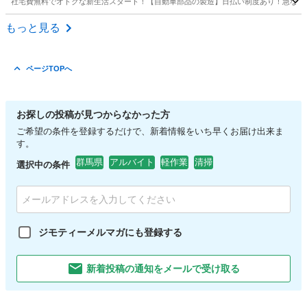
社宅費無料でオトクな新生活スタート！【自動車部品の製造】日払い制度あり！急な出費
群馬
前橋市
前橋大島駅
その他
もっと見る
ページTOPへ
お探しの投稿が見つからなかった方
ご希望の条件を登録するだけで、新着情報をいち早くお届け出来ま
す。
群馬県
アルバイト
軽作業
清掃
選択中の条件
ジモティーメルマガにも登録する
新着投稿の通知をメールで受け取る