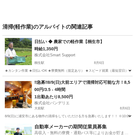
清掃(軽作業)のアルバイトの関連記事
日払い ◆ 農家での軽作業【桐生市】
時給1,350円
株式会社Smart Support
桐生駅
8月6日
★カンタン作業 ★日払いOK ★寮費無料（規定あり） ★スピード就業（最短翌日） ■ 
群馬
桐生市
桐生駅
仕分け
雑草
‼️急募‼️8/9(日)大前エリアで清掃対応可能な方！8,5
00円/3.5 - 4時間
1出勤あたり8,500円
株式会社バンデリエ
大前駅
8月6日
8/9(日)に浦安市にある物件の清掃をしていただける方を急募いたします！！ ※10:00-12:00に開始できる方を優先※ 
群馬
吾妻郡
大前駅
清掃
スタッフ
自動車メーカーの期間従業員募集
高収入・無料の寮費・通勤バス等によりお金が貯まり