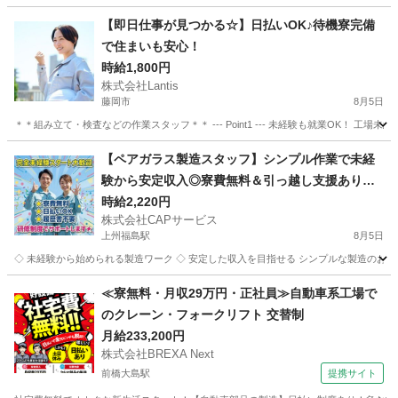
群馬
前橋市
群馬藤岡駅
工場
時給
【即日仕事が見つかる☆】日払いOK♪待機寮完備
で住まいも安心！
時給1,800円
株式会社Lantis
藤岡市
8月5日
＊＊組み立て・検査などの作業スタッフ＊＊ --- Point1 --- 未経験も就業OK！
群馬
藤岡市
工場
スタッフ
【ペアガラス製造スタッフ】シンプル作業で未経
験から安定収入◎寮費無料＆引っ越し支援あり＋
日払い対応で生活面もしっかりサポート！
時給2,220円
株式会社CAPサービス
上州福島駅
8月5日
◇ 未経験から始められる製造ワーク ◇ 安定した収入を目指せる シンプルな製造のお仕
群馬
甘楽郡
上州福島駅
工場
スタッフ
≪寮無料・月収29万円・正社員≫自動車系工場で
のクレーン・フォークリフト 交替制
月給233,200円
株式会社BREXA Next
前橋大島駅
提携サイト