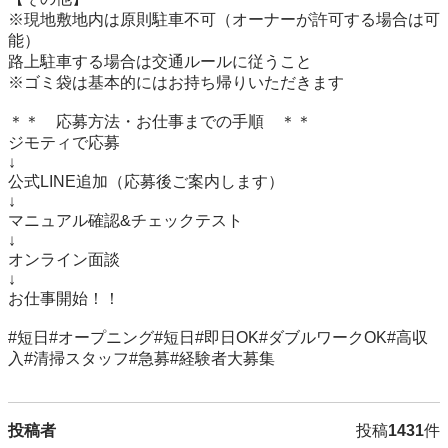
※現地敷地内は原則駐車不可（オーナーが許可する場合は可
能）

路上駐車する場合は交通ルールに従うこと

※ゴミ袋は基本的にはお持ち帰りいただきます

＊＊　応募方法・お仕事までの手順　＊＊

ジモティで応募

↓

公式LINE追加（応募後ご案内します）

↓

マニュアル確認&チェックテスト

↓

オンライン面談

↓

お仕事開始！！

#短日#オープニング#短日#即日OK#ダブルワークOK#高収
投稿者
投稿
1431
件