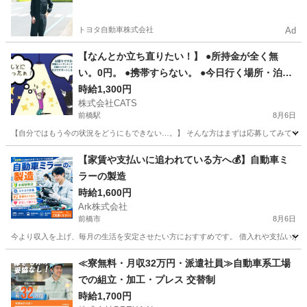
やすい環境
トヨタ自動車株式会社
Ad
【なんとか立ち直りたい！】 ●所持金が全く無
い。0円。 ●携帯すらない。 ●今日行く場所・泊る
ところが無い。即対応! 状況次第で支援もOK! こ
時給1,300円
株式会社CATS
んな状況でも応募OK!! -前橋
前橋駅
8月6日
【自分ではもう今の状況をどうにもできない…。】 そんな方はまずは応募してみてください
群馬
前橋市
前橋駅
仕分け
給料
【家賃や支払いに追われている方へ💰】自動車ミ
ラーの製造
時給1,600円
Ark株式会社
前橋市
8月6日
今より収入を上げ、毎月の生活を安定させたい方におすすめです。 借入れや支払いがあるこ
群馬
前橋市
工場
自動車
≪寮無料・月収32万円・派遣社員≫自動車系工場
での組立・加工・プレス 交替制
時給1,700円