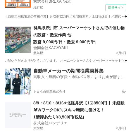
株式会社BREXA Next
境町駅
提携サイト
【自動車用鉛電池の事務作業】月収例32万円／社宅費無料／土日祝休み！／20代～40
群馬
伊勢崎市
境町駅
その他
群馬県渋川市 スーパーマーケットさんでの催し物
の設営・撤去作業 他
設営 9,000円/日・撤去 9,000円/日
合同会社KAGAYAKI
敷島駅
8月6日
ご覧いただきありがとうございます。 ホームセンターさんやスーパーマーケットさんで
群馬
渋川市
敷島駅
その他
スーパーマーケット
自動車メーカーの期間従業員募集
高収入・無料の寮費・通勤バス等によりお金が貯まり
やすい環境
トヨタ自動車株式会社
Ad
8/9・8/10・8/16⭐️北軽井沢【1回8500円 】未経験
🔰WワークOK＼スキマ時間に働ける！
1清掃あたり¥8,500円(税込)
株式会社バンデリエ
大前駅
8月6日