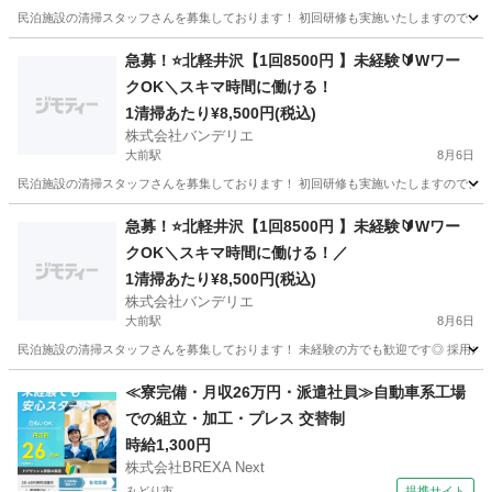
民泊施設の清掃スタッフさんを募集しております！ 初回研修も実施いたしますので、未経
群馬
吾妻郡
大前駅
清掃
スタッフ
急募！⭐️北軽井沢【1回8500円 】未経験🔰Wワー
クOK＼スキマ時間に働ける！
1清掃あたり¥8,500円(税込)
株式会社バンデリエ
大前駅
8月6日
民泊施設の清掃スタッフさんを募集しております！ 初回研修も実施いたしますので、未経
群馬
吾妻郡
大前駅
清掃
スタッフ
急募！⭐️北軽井沢【1回8500円 】未経験🔰Wワー
クOK＼スキマ時間に働ける！／
1清掃あたり¥8,500円(税込)
株式会社バンデリエ
大前駅
8月6日
民泊施設の清掃スタッフさんを募集しております！ 未経験の方でも歓迎です◎ 採用条件 
群馬
吾妻郡
大前駅
清掃
スタッフ
≪寮完備・月収26万円・派遣社員≫自動車系工場
での組立・加工・プレス 交替制
時給1,300円
株式会社BREXA Next
みどり市
提携サイト