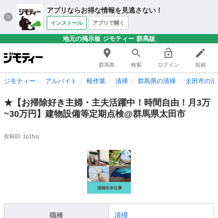
アプリならお得な情報を見逃さない！
インストール
アプリで開く
地元の掲示板 ジモティー 群馬版
群馬県
検索
ログイン
投稿
ジモティー
アルバイト
軽作業
清掃
群馬県の清掃
太田市の清
★【お掃除好き主婦・主夫活躍中！時間自由！月3万
~30万円】建物設備等定期点検@群馬県太田市
投稿ID: 1p1fyq
職種
清掃