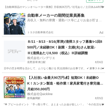
【自動車部品のマシンオペレーター業務】月収例26万円／社宅あり／土日休み&年間休日12
群馬
みどり市
その他
自動車メーカーの期間従業員募集
高収入・無料の寮費・通勤バス等によりお金が貯まり
やすい環境
トヨタ自動車株式会社
Ad
８/11・8/13・8/16(草津)/清掃スタッフ募集✨1回8
500円／未経験OK！副業・主婦(夫)さん歓迎♪
※1清掃あたり8,500（税込）※詳細調整
株式会社バンデリエ
長野原草津口駅
8月6日
日中の空き時間を活かして、ムリなく働ける 民泊清掃のお仕事です。 ✔ 家事スキルを活か
群馬
吾妻郡
長野原草津口駅
清掃
スタッフ
【入社祝い金最大90万円💰】短期OK！未経験O
K！カンタン製造・軽作業！家具家電付き寮完備
🏠
月給350,000円
株式会社Quickline
群馬藤岡駅
8月5日
"🌟 アピールポイント 「手っ取り早く、まとまったお金が欲しい！」 「今の生活を抜け