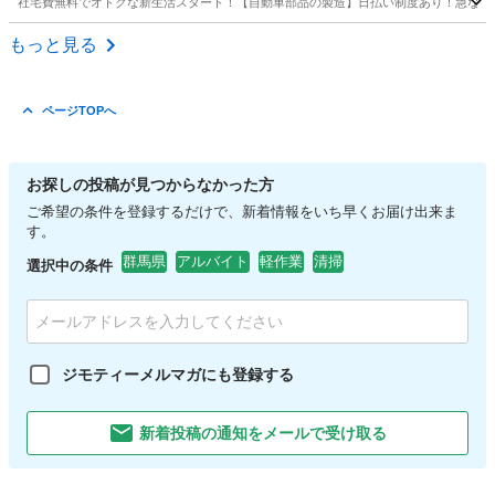
社宅費無料でオトクな新生活スタート！【自動車部品の製造】日払い制度あり！急な出費
群馬
前橋市
前橋大島駅
その他
もっと見る
ページTOPへ
お探しの投稿が見つからなかった方
ご希望の条件を登録するだけで、新着情報をいち早くお届け出来ま
す。
群馬県
アルバイト
軽作業
清掃
選択中の条件
ジモティーメルマガにも登録する
新着投稿の通知をメールで受け取る