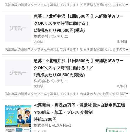
民泊施設の清掃スタッフさんを募集しております！ 初回研修も実施いたしますので、未経
群馬
吾妻郡
大前駅
清掃
スタッフ
急募！⭐️北軽井沢【1回8500円 】未経験🔰Wワー
クOK＼スキマ時間に働ける！
1清掃あたり¥8,500円(税込)
株式会社バンデリエ
大前駅
8月6日
民泊施設の清掃スタッフさんを募集しております！ 初回研修も実施いたしますので、未経
群馬
吾妻郡
大前駅
清掃
スタッフ
急募！⭐️北軽井沢【1回8500円 】未経験🔰Wワー
クOK＼スキマ時間に働ける！／
1清掃あたり¥8,500円(税込)
株式会社バンデリエ
大前駅
8月6日
民泊施設の清掃スタッフさんを募集しております！ 未経験の方でも歓迎です◎ 採用条件 
群馬
吾妻郡
大前駅
清掃
スタッフ
≪寮完備・月収26万円・派遣社員≫自動車系工場
での組立・加工・プレス 交替制
時給1,300円
株式会社BREXA Next
みどり市
提携サイト