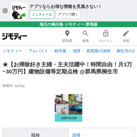
アプリならお得な情報を見逃さない！
インストール
アプリで開く
地元の掲示板 ジモティー 群馬版
群馬県
検索
ログイン
投稿
ジモティー
アルバイト
軽作業
清掃
群馬県の清掃
桐生市の清
★【お掃除好き主婦・主夫活躍中！時間自由！月3万
~30万円】建物設備等定期点検 @群馬県桐生市
投稿ID: 1p1fyg
職種
清掃