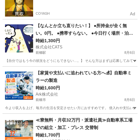
COYASH
Ad
【なんとか立ち直りたい！】 ●所持金が全く無
い。0円。 ●携帯すらない。 ●今日行く場所・泊る
ところが無い。即対応! 状況次第で支援もOK! こ
時給1,300円
株式会社CATS
んな状況でも応募OK!! -前橋
前橋駅
8月6日
【自分ではもう今の状況をどうにもできない…。】 そんな方はまずは応募してみてください
群馬
前橋市
前橋駅
仕分け
給料
【家賃や支払いに追われている方へ💰】自動車ミ
ラーの製造
時給1,600円
Ark株式会社
前橋市
8月6日
今より収入を上げ、毎月の生活を安定させたい方におすすめです。 借入れや支払いがあるこ
群馬
前橋市
工場
自動車
≪寮無料・月収32万円・派遣社員≫自動車系工場
での組立・加工・プレス 交替制
時給1,700円