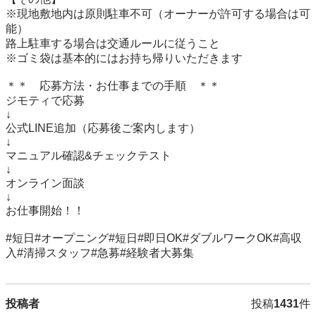
※現地敷地内は原則駐車不可（オーナーが許可する場合は可
能）

路上駐車する場合は交通ルールに従うこと

※ゴミ袋は基本的にはお持ち帰りいただきます

＊＊　応募方法・お仕事までの手順　＊＊

ジモティで応募

↓

公式LINE追加（応募後ご案内します）

↓

マニュアル確認&チェックテスト

↓

オンライン面談

↓

お仕事開始！！

#短日#オープニング#短日#即日OK#ダブルワークOK#高収
投稿者
投稿
1431
件