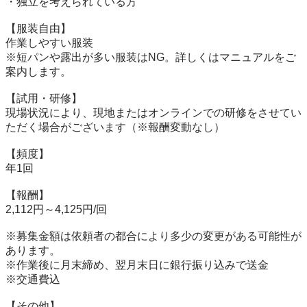
・独立を考えられている方

【服装自由】

作業しやすい服装

※短パンや露出が多い服装はNG。詳しくはマニュアルをご
案内します。

【試用・研修】

現場状況により、現地またはオンラインでの研修をさせてい
ただく場合がございます（※報酬変動なし）

【頻度】

年1回

【報酬】

2,112円～4,125円/回

※募集金額は依頼者の都合により多少の変更がある可能性が
あります。

※作業後に月末締め、翌月末日に銀行振り込みで送金

※交通費込

【その他】
