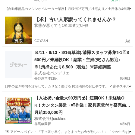
【自動車部品のマシンオペレーター業務】月収例26万円／社宅あり／土日休み&年間休日12
群馬
みどり市
その他
【求】古い人形譲ってくれませんか？
状態が悪くてもOK🙆‍♀️査定0円‼️
COYASH
Ad
８/11・8/13・8/16(草津)/清掃スタッフ募集✨1回8
500円／未経験OK！副業・主婦(夫)さん歓迎♪
※1清掃あたり8,500（税込）※詳細調整
株式会社バンデリエ
長野原草津口駅
8月6日
日中の空き時間を活かして、ムリなく働ける 民泊清掃のお仕事です。 ✔ 家事スキルを活か
群馬
吾妻郡
長野原草津口駅
清掃
スタッフ
【入社祝い金最大90万円💰】短期OK！未経験O
K！カンタン製造・軽作業！家具家電付き寮完備
🏠
月給350,000円
株式会社Quickline
群馬藤岡駅
8月5日
"🌟 アピールポイント 「手っ取り早く、まとまったお金が欲しい！」 「今の生活を抜け