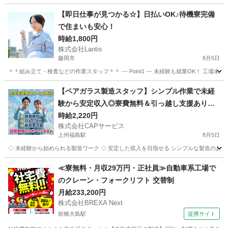
群馬
前橋市
群馬藤岡駅
工場
時給
【即日仕事が見つかる☆】日払いOK♪待機寮完備
で住まいも安心！
時給1,800円
株式会社Lantis
藤岡市
8月5日
＊＊組み立て・検査などの作業スタッフ＊＊ --- Point1 --- 未経験も就業OK！
群馬
藤岡市
工場
スタッフ
【ペアガラス製造スタッフ】シンプル作業で未経
験から安定収入◎寮費無料＆引っ越し支援あり＋
日払い対応で生活面もしっかりサポート！
時給2,220円
株式会社CAPサービス
上州福島駅
8月5日
◇ 未経験から始められる製造ワーク ◇ 安定した収入を目指せる シンプルな製造のお仕
群馬
甘楽郡
上州福島駅
工場
スタッフ
≪寮無料・月収29万円・正社員≫自動車系工場で
のクレーン・フォークリフト 交替制
月給233,200円
株式会社BREXA Next
前橋大島駅
提携サイト