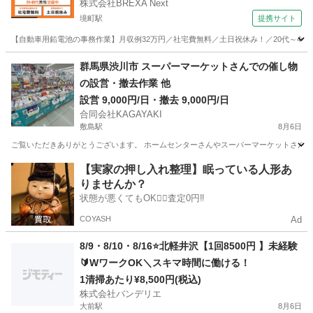
株式会社BREXA Next
境町駅
提携サイト
【自動車用鉛電池の事務作業】月収例32万円／社宅費無料／土日祝休み！／20代～40
群馬
伊勢崎市
境町駅
その他
群馬県渋川市 スーパーマーケットさんでの催し物
の設営・撤去作業 他
設営 9,000円/日・撤去 9,000円/日
合同会社KAGAYAKI
敷島駅
8月6日
ご覧いただきありがとうございます。 ホームセンターさんやスーパーマーケットさんで
群馬
渋川市
敷島駅
その他
スーパーマーケット
【実家の押し入れ整理】眠っている人形あ
りませんか？
状態が悪くてもOK🙆‍♀️査定0円‼️
COYASH
Ad
8/9・8/10・8/16⭐️北軽井沢【1回8500円 】未経験
🔰WワークOK＼スキマ時間に働ける！
1清掃あたり¥8,500円(税込)
株式会社バンデリエ
大前駅
8月6日