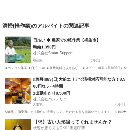
清掃(軽作業)のアルバイトの関連記事
日払い ◆ 農家での軽作業【桐生市】
時給1,350円
株式会社Smart Support
桐生駅
8月6日
★カンタン作業 ★日払いOK ★寮費無料（規定あり） ★スピード就業（最短翌日） ■ 
群馬
桐生市
桐生駅
仕分け
雑草
‼️急募‼️8/9(日)大前エリアで清掃対応可能な方！8,5
00円/3.5 - 4時間
1出勤あたり8,500円
株式会社バンデリエ
大前駅
8月6日
8/9(日)に浦安市にある物件の清掃をしていただける方を急募いたします！！ ※10:00-12:00に開始できる方を優先※ 
群馬
吾妻郡
大前駅
清掃
スタッフ
【求】古い人形譲ってくれませんか？
状態が悪くてもOK🙆‍♀️査定0円‼️