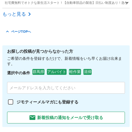
社宅費無料でオトクな新生活スタート！【自動車部品の製造】日払い制度あり！急な出費
群馬
前橋市
前橋大島駅
その他
もっと見る
ページTOPへ
お探しの投稿が見つからなかった方
ご希望の条件を登録するだけで、新着情報をいち早くお届け出来ま
す。
群馬県
アルバイト
軽作業
清掃
選択中の条件
ジモティーメルマガにも登録する
新着投稿の通知をメールで受け取る