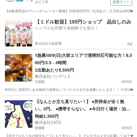
みどり市
提携サイト
【自動車部品のマシンオペレーター業務】月収例26万円／社宅あり／土日休み&年間休日12
群馬
みどり市
その他
【ミドル歓迎】100円ショップ 品出しのみ
シンプルな作業で未経験でも安心！
株式会社大創産業
Ad
‼️急募‼️8/9(日)大前エリアで清掃対応可能な方！8,5
00円/3.5 - 4時間
1出勤あたり8,500円
株式会社バンデリエ
大前駅
8月6日
8/9(日)に浦安市にある物件の清掃をしていただける方を急募いたします！！ ※10:00-12:00に開始できる方を優先※ 
群馬
吾妻郡
大前駅
清掃
スタッフ
【なんとか立ち直りたい！】 ●所持金が全く無
い。0円。 ●携帯すらない。 ●今日行く場所・泊る
ところが無い。即対応! 状況次第で支援もOK! こ
時給1,300円
株式会社CATS
んな状況でも応募OK!! -前橋
前橋駅
8月6日
【自分ではもう今の状況をどうにもできない…。】 そんな方はまずは応募してみてください