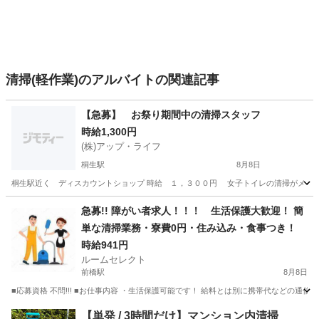
清掃(軽作業)のアルバイトの関連記事
【急募】 お祭り期間中の清掃スタッフ
時給1,300円
(株)アップ・ライフ
桐生駅
8月8日
桐生駅近く ディスカウントショップ 時給 １，３００円 女子トイレの清掃がメイン
群馬
桐生市
桐生駅
清掃
スタッフ
急募!! 障がい者求人！！！ 生活保護大歓迎！ 簡
単な清掃業務・寮費0円・住み込み・食事つき！
時給941円
ルームセレクト
前橋駅
8月8日
■応募資格 不問!!! ■お仕事内容 ・生活保護可能です！ 給料とは別に携帯代などの通信費
群馬
前橋市
前橋駅
清掃
【単発 / 3時間だけ】マンション内清掃