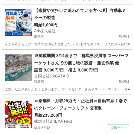
群馬
前橋市
前橋駅
仕分け
給料
【家賃や支払いに追われている方へ💰】自動車ミ
ラーの製造
時給1,600円
Ark株式会社
前橋市
8月6日
今より収入を上げ、毎月の生活を安定させたい方におすすめです。 借入れや支払いがあるこ
群馬
前橋市
工場
自動車
※掲載期間 8/14金まで 群馬県渋川市 スーパーマ
ーケットさんでの催し物の設営・撤去作業 他
設営 9,000円/日・撤去 9,000円/日
合同会社KAGAYAKI
敷島駅
8月6日
ご覧いただきありがとうございます。 ホームセンターさんやスーパーマーケットさんで
群馬
渋川市
敷島駅
その他
スーパーマーケット
≪寮無料・月収29万円・正社員≫自動車系工場で
のクレーン・フォークリフト 交替制
月給233,200円
株式会社BREXA Next
前橋大島駅
提携サイト