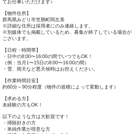
てお仕事いただけます♪

【物件住所】

群馬県みどり市笠懸町阿左美

※詳細な住所は採用者にのみ連絡します。

※別媒体でも掲載しているため、募集が終了している場合が
ございます。

【日程・時間帯】

・日中の8:00〜16:00の間でいつでもOK！

（例：当月1〜15日の8:00〜16:00の間）

・雪、雨天など悪天候時はお控えください。

【作業時間目安】

約60分～90分程度（物件の規模によって変動します）

【求める方】

未経験の方もOK！

以下のような方は大歓迎です！

・掃除好きの方

・単純作業が得意な方
