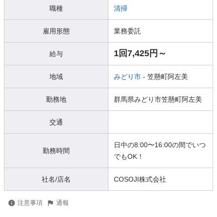
職種
清掃
雇用形態
業務委託
1回7,425円～
給与
地域
みどり市
- 笠懸町阿左美
勤務地
群馬県みどり市笠懸町阿左美
交通
日中の8:00〜16:00の間でいつ
勤務時間
でもOK！
社名/店名
COSOJI株式会社
注意事項
通報