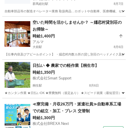
群馬総社駅
8月7日
自動車部品等の製造オペレーター業務 取扱商品…ロボットや自動車、医療機械、センサー等の基盤 
群馬
北群馬郡
群馬総社駅
工場
自動車部品
空いた時間を活かしませんか？ ～嬬恋村貸別荘の
お掃除～
時給1,400円
アルマ
大前駅
8月6日
【仕事内容及びアピールポイント】 ・嬬恋村内数カ所の貸し別荘のベッドメイク及び、お
群馬
吾妻郡
大前駅
清掃
別荘
日払い ◆ 農家での軽作業【桐生市】
時給1,350円
株式会社Smart Support
桐生駅
8月6日
★カンタン作業 ★日払いOK ★寮費無料（規定あり） ★スピード就業（最短翌日） ■ 
群馬
桐生市
桐生駅
仕分け
雑草
≪寮完備・月収26万円・派遣社員≫自動車系工場
での組立・加工・プレス 交替制
時給1,300円
株式会社BREXA Next