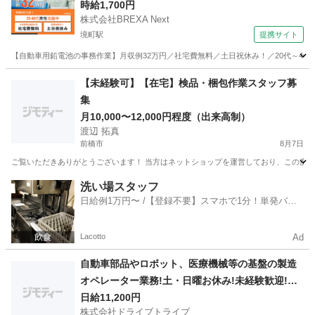
時給1,700円
株式会社BREXA Next
境町駅
提携サイト
【自動車用鉛電池の事務作業】月収例32万円／社宅費無料／土日祝休み！／20代～40
群馬
伊勢崎市
境町駅
その他
【未経験可】【在宅】検品・梱包作業スタッフ募
集
月10,000〜12,000円程度（出来高制）
渡辺 拓真
前橋市
8月7日
ご覧いただきありがとうございます！ 当方はネットショップを運営しており、この度事業
群馬
前橋市
軽作業
スタッフ
洗い場スタッフ
日給例1万円〜 /【登録不要】スマホで1分！単発バイ
ト一括検索✨
Lacotto
Ad
自動車部品やロボット、医療機械等の基盤の製造
オペレーター業務!土・日曜お休み!未経験歓迎!D
R:HH035-01Y
日給11,200円
株式会社ドライブトライブ