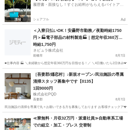
履歴書・面接なし！すぐお給料がもらえるバイトアプ
リ
シェアフル
Ad
＜入寮日払いOK！安曇野市勤務／夜勤時給1750
円＞🏭電子部品の材料製造🏭｜想定年収360万円
｜日払いOK｜4勤2休｜長野県安曇野市【14110
時給1,750円
ネビュラ株式会社
6】
前橋市
8月7日
■仕事内容 🏭 ＼未経験から想定年収360万円を目指せる！／ ＼4日働いたら2日休み
群馬
前橋市
軽作業
4勤2休
［吾妻郡/嬬恋村］♪新規オープン♪民泊施設の専属
清掃スタッフ募集中です【0135】
1回9000円
株式会社PQD
吾妻郡
8月7日
民泊施設の清掃を専属で丸々お願いできる方を募集しております お客様チェックアウト
群馬
吾妻郡
清掃
スタッフ
≪寮無料・月収32万円・派遣社員≫自動車系工場
での組立・加工・プレス 交替制