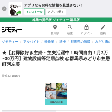
アプリならお得な情報を見逃さない！
インストール
アプリで開く
地元の掲示板 ジモティー 群馬版
群馬県
検索
ログイン
投稿
ジモティー
アルバイト
軽作業
清掃
群馬県の清掃
みどり市の
★【お掃除好き主婦・主夫活躍中！時間自由！月3万
~30万円】建物設備等定期点検 @群馬県みどり市笠懸
町阿左美
投稿ID: 1p1fy6